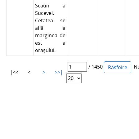
Scaun a
Sucevei.
Cetatea se
află la
marginea de
est a
oraşului.
/ 1450
Num
|<<
<
>
>>|