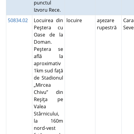
punctul
Izvoru Rece.
50834.02
Locuirea din
locuire
aşezare
Cara
Peştera cu
rupestră
Seve
Oase de la
Doman.
Peştera se
află la
aproximativ
1km sud faţă
de Stadionul
„Mircea
Chivu” din
Reşiţa pe
Valea
Stârnicului,
la 160m
nord-vest