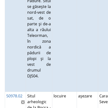
Pădure. Situl
se găseşte la
nord-vest de
sat, de o
parte şi de-a
alta a râului
Teleorman,
în zona
nordică a
pădurii de
plopi şi la
vest de
drumul
DJ504.
50978.02
Situl
locuire
aşezare
Cara
arheologic
Seve
de la Bocşa -