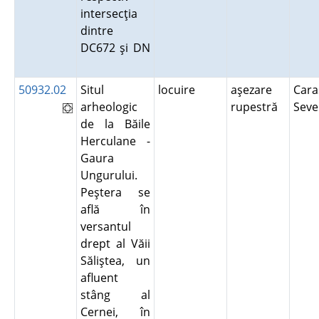
intersecţia
dintre
DC672 şi DN
50932.02
Situl
locuire
aşezare
Cara
arheologic
rupestră
Seve
de la Băile
Herculane -
Gaura
Ungurului.
Peştera se
află în
versantul
drept al Văii
Săliştea, un
afluent
stâng al
Cernei, în