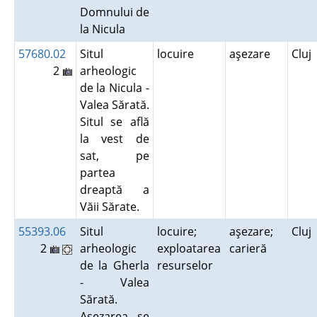
Domnului de
la Nicula
57680.02
Situl
locuire
aşezare
Cluj
2
arheologic
de la Nicula -
Valea Sărată.
Situl se află
la vest de
sat, pe
partea
dreaptă a
Văii Sărate.
55393.06
Situl
locuire;
aşezare;
Cluj
2
arheologic
exploatarea
carieră
de la Gherla
resurselor
- Valea
Sărată.
Aşezarea se