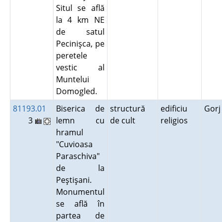
Situl se află
la 4 km NE
de satul
Pecinişca, pe
peretele
vestic al
Muntelui
Domogled.
81193.01
Biserica de
structură
edificiu
Gor
3
lemn cu
de cult
religios
hramul
"Cuvioasa
Paraschiva"
de la
Peştişani.
Monumentul
se află în
partea de