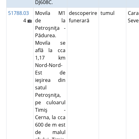
DJ608C.
51788.03
Movila M1
descoperire
tumul
Cara
4
de la
funerară
Seve
Petroşniţa -
Pădurea.
Movila se
află la cca
1,17 km
Nord-Nord-
Est de
ieşirea din
satul
Petroşniţa,
pe culoarul
Timiş -
Cerna, la cca
600 de m est
de malul