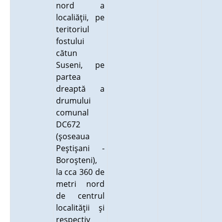
nord a
localiăţii, pe
teritoriul
fostului
cătun
Suseni, pe
partea
dreaptă a
drumului
comunal
DC672
(şoseaua
Peştişani -
Boroşteni),
la cca 360 de
metri nord
de centrul
localităţii şi
respectiv