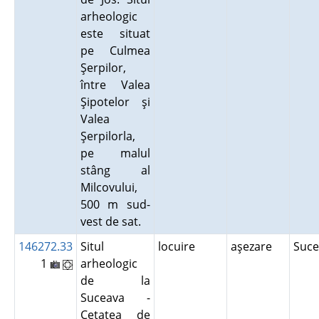
arheologic
este situat
pe Culmea
Şerpilor,
între Valea
Şipotelor şi
Valea
Şerpilorla,
pe malul
stâng al
Milcovului,
500 m sud-
vest de sat.
146272.33
Situl
locuire
aşezare
Suce
1
arheologic
de la
Suceava -
Cetatea de