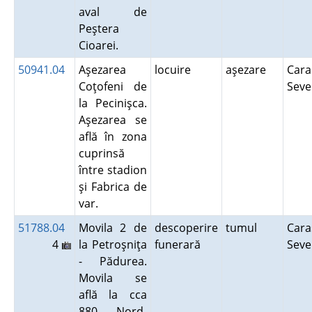
aval de
Peştera
Cioarei.
50941.04
Aşezarea
locuire
aşezare
Cara
Coţofeni de
Seve
la Pecinişca.
Aşezarea se
află în zona
cuprinsă
între stadion
şi Fabrica de
var.
51788.04
Movila 2 de
descoperire
tumul
Cara
4
la Petroşniţa
funerară
Seve
- Pădurea.
Movila se
află la cca
880 Nord-