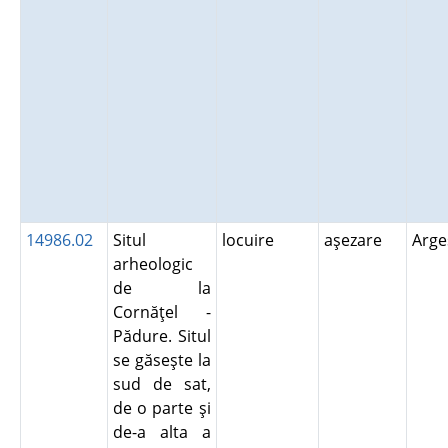
14986.02
Situl
locuire
aşezare
Arg
arheologic
de la
Cornăţel -
Pădure. Situl
se găseşte la
sud de sat,
de o parte şi
de-a alta a