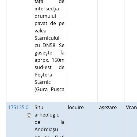
faţă de
intersecţia
drumului
pavat de pe
valea
Stârnicului
cu DN58. Se
găseşte la
aprox. 150m
sud-est de
Peştera
Stârnic
(Gura Puşca
175135.01
Situl
locuire
aşezare
Vran
arheologic
de la
Andreiaşu
de Jos. Situl