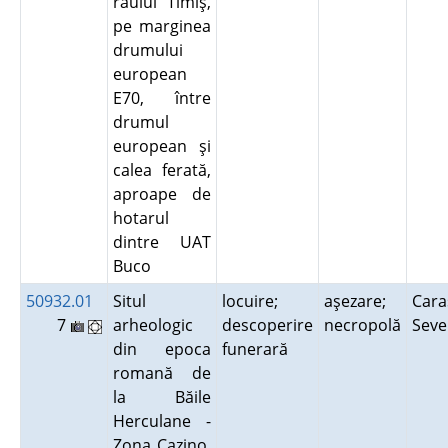
râului Timiş,
pe marginea
drumului
european
E70, între
drumul
european şi
calea ferată,
aproape de
hotarul
dintre UAT
Buco
50932.01
Situl
locuire;
aşezare;
Cara
7
arheologic
descoperire
necropolă
Seve
din epoca
funerară
romană de
la Băile
Herculane -
Zona Cazino,