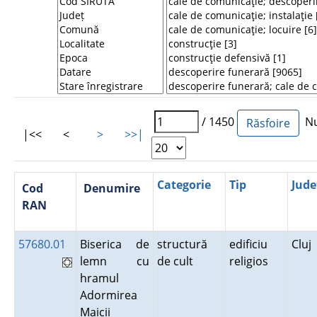
/ 1450
Num
|<<
<
>
>>|
Categorie
Tip
Jude
Cod
Denumire
RAN
57680.01
Biserica de
structură
edificiu
Cluj
lemn cu
de cult
religios
hramul
Adormirea
Maicii