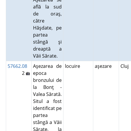
află la sud
de oraş,
către
Hăşdate, pe
partea
stângă şi
dreaptă a
Văii Sărate.
57662.08
Aşezarea de
locuire
aşezare
Cluj
2
epoca
bronzului de
la Bonţ -
Valea Sărată.
Situl a fost
identificat pe
partea
stângă a Văii
Sărate, la