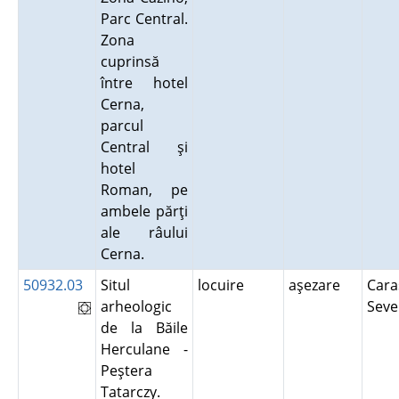
Parc Central.
Zona
cuprinsă
între hotel
Cerna,
parcul
Central şi
hotel
Roman, pe
ambele părţi
ale râului
Cerna.
50932.03
Situl
locuire
aşezare
Cara
arheologic
Seve
de la Băile
Herculane -
Peştera
Tatarczy.