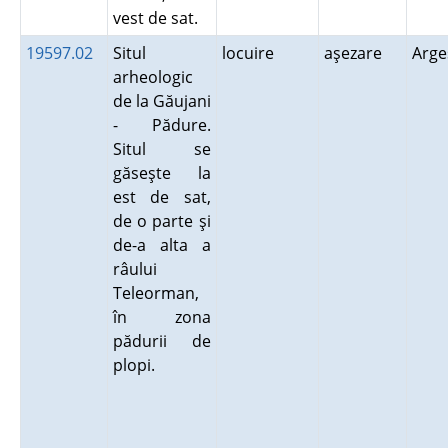
vest de sat.
19597.02
Situl
locuire
aşezare
Arg
arheologic
de la Găujani
- Pădure.
Situl se
găseşte la
est de sat,
de o parte şi
de-a alta a
râului
Teleorman,
în zona
pădurii de
plopi.