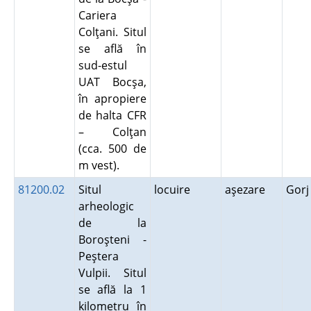
Cariera
Colţani. Situl
se află în
sud-estul
UAT Bocşa,
în apropiere
de halta CFR
– Colţan
(cca. 500 de
m vest).
81200.02
Situl
locuire
aşezare
Gor
arheologic
de la
Boroşteni -
Peştera
Vulpii. Situl
se află la 1
kilometru în