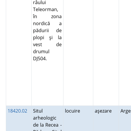
râului
Teleorman,
în zona
nordică a
pădurii de
plopi şi la
vest de
drumul
DJ504.
18420.02
Situl
locuire
aşezare
Arg
arheologic
de la Recea -