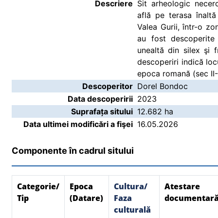
Descriere
Sit arheologic necer
află pe terasa înaltă
Valea Gurii, într-o z
au fost descoperite
unealtă din silex şi
descoperiri indică loc
epoca romană (sec II-II
Descoperitor
Dorel Bondoc
Data descoperirii
2023
Suprafața sitului
12.682 ha
Data ultimei modificări a fişei
16.05.2026
Componente în cadrul sitului
Categorie/
Epoca
Cultura/
Atestare
Tip
(Datare)
Faza
documentar
culturală