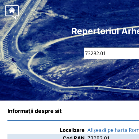
Repertoriul Arh
Informaţii despre sit
Afişează pe harta Rom
Localizare
Cod RAN
73282.01