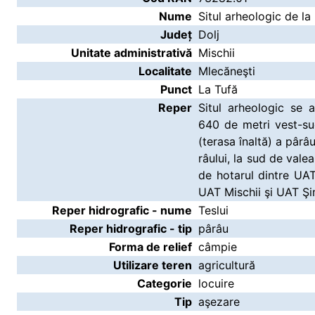
Nume
Situl arheologic de la
Județ
Dolj
Unitate administrativă
Mischii
Localitate
Mlecăneşti
Punct
La Tufă
Reper
Situl arheologic se af
640 de metri vest-su
(terasa înaltă) a pârâ
râului, la sud de vale
de hotarul dintre UAT
UAT Mischii şi UAT Şi
Reper hidrografic - nume
Teslui
Reper hidrografic - tip
pârâu
Forma de relief
câmpie
Utilizare teren
agricultură
Categorie
locuire
Tip
aşezare