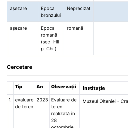
aşezare
Epoca
Neprecizat
bronzului
aşezare
Epoca
romană
romană
(sec II-III
p. Chr.)
Cercetare
Tip
An
Observații
Instituția
1.
evaluare
2023
Evaluare de
Muzeul Olteniei - Cr
de teren
teren
realizată în
28
octombrie