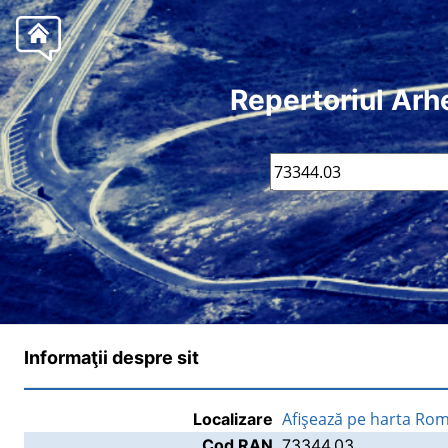
Repertoriul Arh
Informaţii despre sit
Afişează pe harta Rom
Localizare
Cod RAN
73344.03