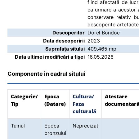
fiind afectată de lucr
ca urmare a acestor a
conservare relativ b
descoperite artefacte
Descoperitor
Dorel Bondoc
Data descoperirii
2023
Suprafața sitului
409.465 mp
Data ultimei modificări a fişei
16.05.2026
Componente în cadrul sitului
Categorie/
Epoca
Cultura/
Atestare
Tip
(Datare)
Faza
documentar
culturală
Tumul
Epoca
Neprecizat
bronzului