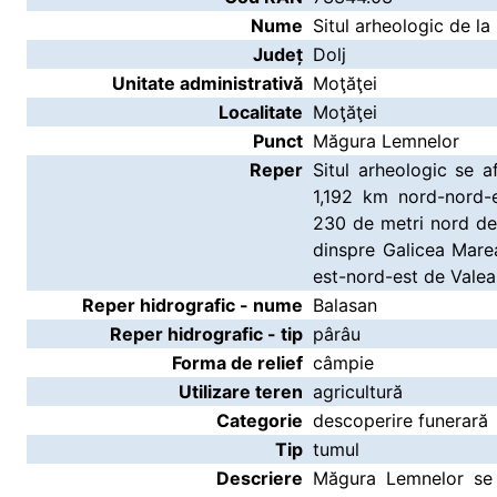
Nume
Situl arheologic de l
Județ
Dolj
Unitate administrativă
Moţăţei
Localitate
Moţăţei
Punct
Măgura Lemnelor
Reper
Situl arheologic se af
1,192 km nord-nord-e
230 de metri nord de 
dinspre Galicea Marea
est-nord-est de Valea 
Reper hidrografic - nume
Balasan
Reper hidrografic - tip
pârâu
Forma de relief
câmpie
Utilizare teren
agricultură
Categorie
descoperire funerară
Tip
tumul
Descriere
Măgura Lemnelor se a