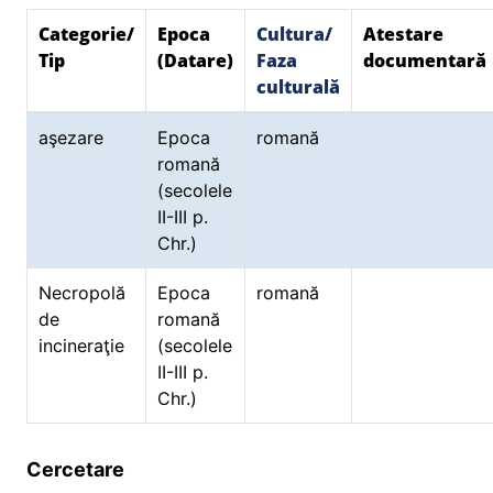
Categorie/
Epoca
Cultura/
Atestare
Tip
(Datare)
Faza
documentară
culturală
aşezare
Epoca
romană
romană
(secolele
II-III p.
Chr.)
Necropolă
Epoca
romană
de
romană
incineraţie
(secolele
II-III p.
Chr.)
Cercetare