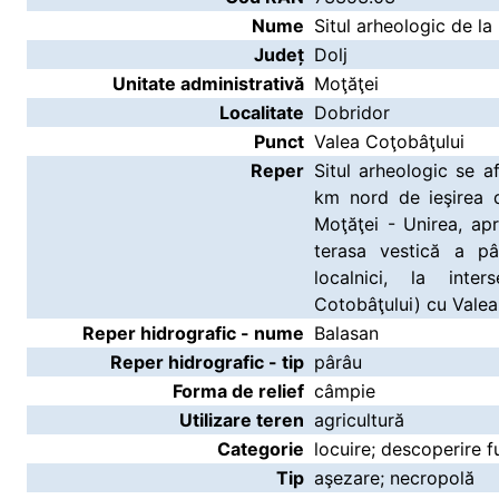
Nume
Situl arheologic de l
Județ
Dolj
Unitate administrativă
Moţăţei
Localitate
Dobridor
Punct
Valea Coţobâţului
Reper
Situl arheologic se afl
km nord de ieşirea 
Moţăţei - Unirea, ap
terasa vestică a pâ
localnici, la inte
Cotobâţului) cu Vale
Reper hidrografic - nume
Balasan
Reper hidrografic - tip
pârâu
Forma de relief
câmpie
Utilizare teren
agricultură
Categorie
locuire; descoperire f
Tip
aşezare; necropolă