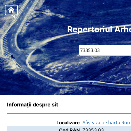
Repertoriul Arh
Informaţii despre sit
Afişează pe harta Rom
Localizare
Cod RAN
73353.03