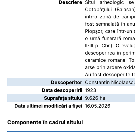
Descriere
Situl arheologic s
Cotobâţului (Balasan
într-o zonă de câmpi
fost semnalată în an
Plopşor, care într-un 
o urnă funerară roma
II-III p. Chr.). O eva
descoperirea în perim
ceramice romane. Toa
arse prin ardere oxida
Au fost descoperite to
Descoperitor
Constantin Nicolaesc
Data descoperirii
1923
Suprafața sitului
9.626 ha
Data ultimei modificări a fişei
16.05.2026
Componente în cadrul sitului