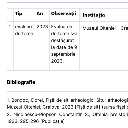
Tip
An
Observații
Instituția
1.
evaluare
2023
Evaluarea
Muzeul Olteniei - Cr
de teren
de teren s-a
desfășurat
la data de 9
septembrie
2023.
Bibliografie
1. Bondoc, Dorel, Fișă de sit arheologic: Situl arheolog
Muzeul Olteniei, Craiova, 2023 [Fişă de sit] (sursa fişei d
2. Nicolaescu-Piopșor, Constantin S., Oltenia preistoric
1923, 295-296 [Publicaţie]