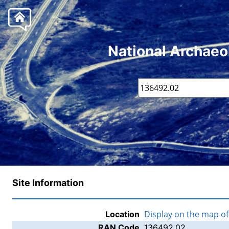
National Archaeo
Site Information
Display on the map o
Location
RAN Code
136492.02