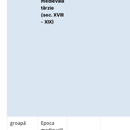
medievală
târzie
(sec. XVIII
- XIX)
groapă
Epoca