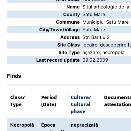
Name
Situl arheologic de la
County
Satu Mare
Commune
Municipiul Satu Mare
City/Town/Village
Satu Mare
Address
Str. Bariţiu 2
Site Class
locuire; descoperire f
Site Type
aşezare; necropolă
Last record update
09.02.2009
Finds
Class/
Period
Culture/
Document
Type
(Date)
Cultural
attestatio
phase
Necropolă
Epoca
neprecizată