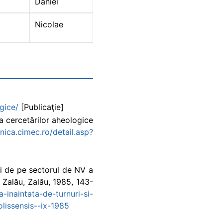
Daniel
Nicolae
ogice/
[Publicaţie]
ca cercetărilor aheologice
onica.cimec.ro/detail.asp?
mici de pe sectorul de NV a
n Zalău, Zalău, 1985, 143-
a-inaintata-de-turnuri-si-
olissensis--ix-1985