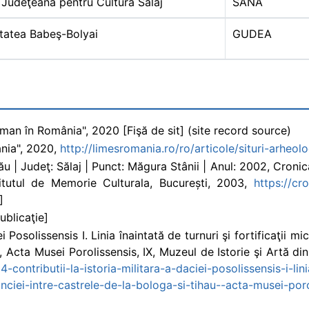
 Judeţeană pentru Cultură Sălaj
SANA
itatea Babeş-Bolyai
GUDEA
Roman în România", 2020 [Fişă de sit] (site record source)
ânia", 2020,
http://limesromania.ro/ro/articole/situri-arheol
lău | Judeţ: Sălaj | Punct: Măgura Stânii | Anul: 2002, Croni
tutul de Memorie Culturala, București, 2003,
https://cr
]
ublicaţie]
i Posolissensis I. Linia înaintată de turnuri şi fortificaţii 
u, Acta Musei Porolissensis, IX, Muzeul de Istorie şi Artă di
-contributii-la-istoria-militara-a-daciei-posolissensis-i-lini
inciei-intre-castrele-de-la-bologa-si-tihau--acta-musei-por