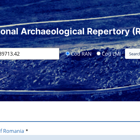
ional Archaeological Repertory (
Cod RAN
Cod LMI
of Romania
*