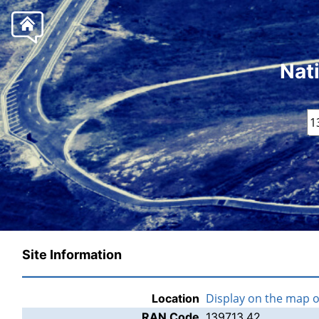
Nat
Site Information
Display on the map 
Location
RAN Code
139713.42