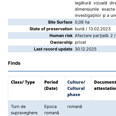
legătură vizuală di
dimensiunile exacte
investigaţiilor şi a u
Site Surface
0,08 ha
State of preservation
bună / 13.02.2023
Human risk
Afectare parţială: 2 
Ownership
privat
Last record update
30.12.2025
Finds
Class/ Type
Period
Culture/
Document
(Date)
Cultural
attestatio
phase
Turn de
Epoca
romană
supraveghere
romană