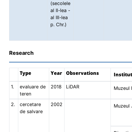
(secolele
al II-lea -
al III-lea
p. Chr.)
Research
Type
Year
Observations
Institu
1.
evaluare de
2018
LiDAR
Muzeul N
teren
2.
cercetare
2002
Muzeul J
de salvare