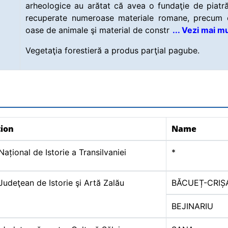
arheologice au arătat că avea o fundaţie de piatră
recuperate numeroase materiale romane, precum 
oase de animale şi material de constr
... Vezi mai mu
Vegetaţia forestieră a produs parţial pagube.
tion
Name
ațional de Istorie a Transilvaniei
*
udeţean de Istorie şi Artă Zalău
BĂCUEȚ-CRIȘ
BEJINARIU