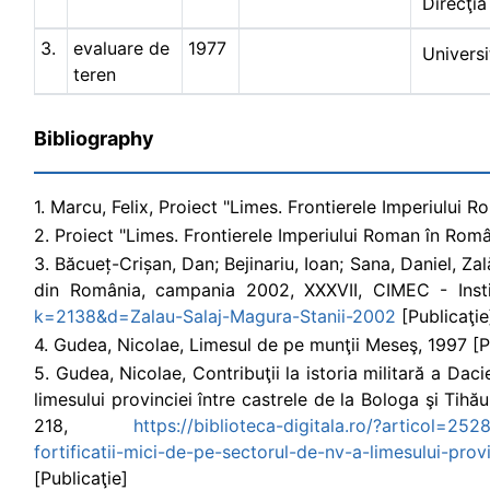
Direcţia
3.
evaluare de
1977
Univers
teren
Bibliography
1. Marcu, Felix, Proiect "Limes. Frontierele Imperiului 
2. Proiect "Limes. Frontierele Imperiului Roman în Rom
3. Băcueț-Crișan, Dan; Bejinariu, Ioan; Sana, Daniel, Za
din România, campania 2002, XXXVII, CIMEC - Insti
k=2138&d=Zalau-Salaj-Magura-Stanii-2002
[Publicaţie
4. Gudea, Nicolae, Limesul de pe munţii Meseş, 1997 [P
5. Gudea, Nicolae, Contribuţii la istoria militară a Dacie
limesului provinciei între castrele de la Bologa şi Tihă
218,
https://biblioteca-digitala.ro/?articol=25284
fortificatii-mici-de-pe-sectorul-de-nv-a-limesului-prov
[Publicaţie]