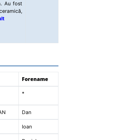
. Au fost
ceramică,
lt
Forename
*
AN
Dan
Ioan