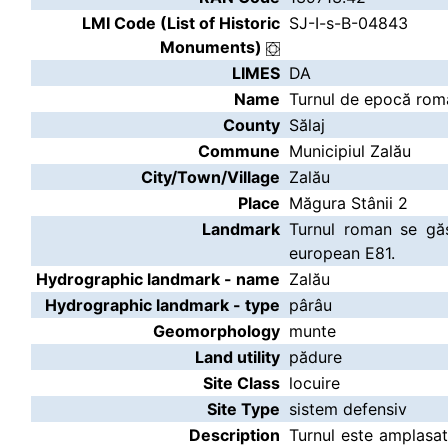
LMI Code (List of Historic
SJ-I-s-B-04843
Monuments)
LIMES
DA
Name
Turnul de epocă roma
County
Sălaj
Commune
Municipiul Zalău
City/Town/Village
Zalău
Place
Măgura Stânii 2
Landmark
Turnul roman se găs
european E81.
Hydrographic landmark - name
Zalău
Hydrographic landmark - type
pârâu
Geomorphology
munte
Land utility
pădure
Site Class
locuire
Site Type
sistem defensiv
Description
Turnul este amplasat