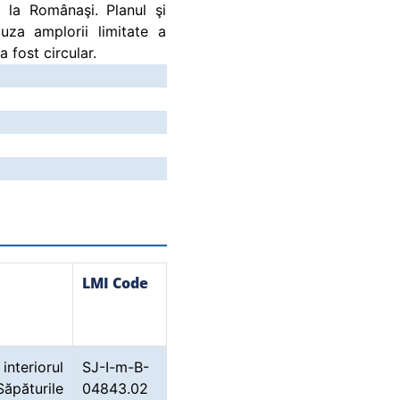
 la Românaşi. Planul şi
uza amplorii limitate a
a fost circular.
LMI Code
interiorul
SJ-I-m-B-
Săpăturile
04843.02