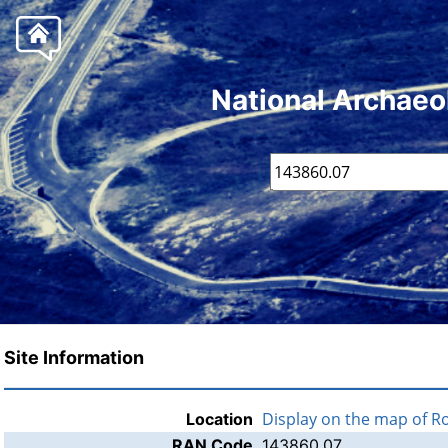
National Archaeo
Site Information
Display on the map of 
Location
RAN Code
143860.07