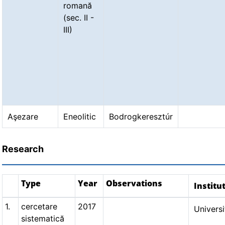
romană
(sec. II -
III)
Aşezare
Eneolitic
Bodrogkeresztúr
Research
Type
Year
Observations
Institu
1.
cercetare
2017
Universi
sistematică