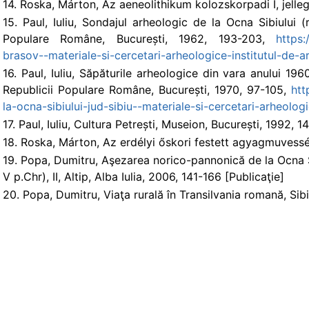
14. Roska, Márton, Az aeneolithikum kolozskorpadi I, jelleg
15. Paul, Iuliu, Sondajul arheologic de la Ocna Sibiului (
Populare Române, București, 1962, 193-203,
https:
brasov--materiale-si-cercetari-arheologice-institutul-de-
16. Paul, Iuliu, Săpăturile arheologice din vara anului 196
Republicii Populare Române, București, 1970, 97-105,
htt
la-ocna-sibiului-jud-sibiu--materiale-si-cercetari-arheolo
17. Paul, Iuliu, Cultura Petrești, Museion, București, 1992, 1
18. Roska, Márton, Az erdélyi őskori festett agyagmuvesség
19. Popa, Dumitru, Aşezarea norico-pannonică de la Ocna Sibi
V p.Chr), II, Altip, Alba Iulia, 2006, 141-166 [Publicaţie]
20. Popa, Dumitru, Viaţa rurală în Transilvania romană, Sib