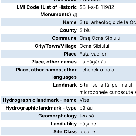
LMI Code (List of Historic
SB-I-s-B-11982
Monuments)
Name
Situl arheologic de la Oc
County
Sibiu
Commune
Oraş Ocna Sibiului
City/Town/Village
Ocna Sibiului
Place
Faţa vacilor
Place, other names
La Făgădău
Place, other names, other
Tehenek oldala
languages
Landmark
Situl se află pe malul 
microzonele cunoscute su
Hydrographic landmark - name
Visa
Hydrographic landmark - type
pârâu
Geomorphology
terasă
Land utility
păşune
Site Class
locuire