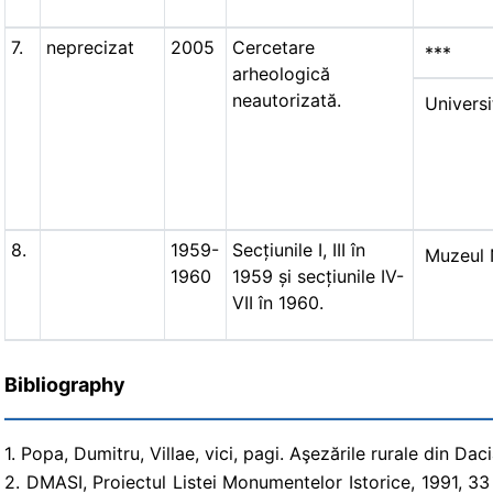
7.
neprecizat
2005
Cercetare
***
arheologică
neautorizată.
Universi
8.
1959-
Secțiunile I, III în
Muzeul 
1960
1959 și secțiunile IV-
VII în 1960.
Bibliography
1. Popa, Dumitru, Villae, vici, pagi. Aşezările rurale din D
2. DMASI, Proiectul Listei Monumentelor Istorice, 1991, 3