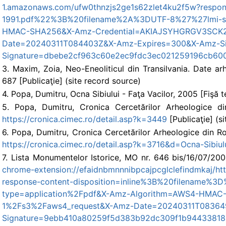
1.amazonaws.com/ufw0thnzjs2ge1s62zlet4ku2f5w?respons
1991.pdf%22%3B%20filename%2A%3DUTF-8%27%27lmi-sibi
HMAC-SHA256&X-Amz-Credential=AKIAJSYHGRGV3SCK2
Date=20240311T084403Z&X-Amz-Expires=300&X-Amz-S
Signature=dbebe2cf963c60e2ec9fdc3ec021259196cb60
3. Maxim, Zoia, Neo-Eneoliticul din Transilvania. Date ar
687 [Publicaţie] (site record source)
4. Popa, Dumitru, Ocna Sibiului - Faţa Vacilor, 2005 [Fişă t
5. Popa, Dumitru, Cronica Cercetărilor Arheologice d
https://cronica.cimec.ro/detail.asp?k=3449
[Publicaţie] (s
6. Popa, Dumitru, Cronica Cercetărilor Arheologice din 
https://cronica.cimec.ro/detail.asp?k=3716&d=Ocna-Sibiu
7. Lista Monumentelor Istorice, MO nr. 646 bis/16/07/2004, 
chrome-extension://efaidnbmnnnibpcajpcglclefindmkaj/
response-content-disposition=inline%3B%20filename
type=application%2Fpdf&X-Amz-Algorithm=AWS4-HMA
1%2Fs3%2Faws4_request&X-Amz-Date=20240311T08364
Signature=9ebb410a80259f5d383b92dc309f1b9443381