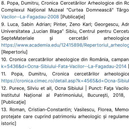
8. Popa, Dumitru, Cronica Cercetărilor Arheologice din 
Complexul Național Muzeal "Curtea Domnească" Târgov
Vacilor--La-Fagadau-2008
[Publicaţie]
9. Luca, Sabin Adrian; Pinter, Zeno Karl; Georgescu, Adri
Universitatea „Lucian Blaga” Sibiu, Centrul pentru Cercet
SepteMateriale și cercetări arheolog
https://www.academia.edu/12415898/Repertoriul_arheolo
[Repertoriu]
10. Cronica cercatărilor aheologice din România, campania
k=5436&d=Ocna-Sibiului-Fata-Vacilor--La-Fagadau-2014
[
11. Popa, Dumitru, Cronica cercetărilor arheolog
https://cronica.cimec.ro/detail.asp?k=4565&d=Ocna-Sibiu
12. Purece, Silviu et all, Ocna Sibiului | Punct: Faţa Va
Institutul Național al Patrimoniului, București, 2018,
[Publicaţie]
13. Roman, Cristian-Constantin; Vasilescu, Florea, Memor
protejate care cuprind patrimoniu arheologic și regulamen
istoric]