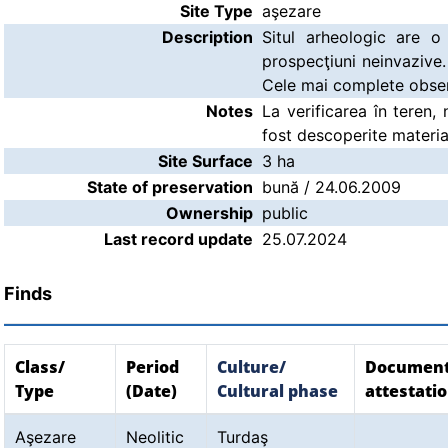
Site Type
aşezare
Description
Situl arheologic are o 
prospecţiuni neinvazive. 
Cele mai complete observa
Notes
La verificarea în teren,
fost descoperite material
Site Surface
3 ha
State of preservation
bună / 24.06.2009
Ownership
public
Last record update
25.07.2024
Finds
Class/
Period
Culture/
Document
Type
(Date)
Cultural phase
attestati
Aşezare
Neolitic
Turdaş