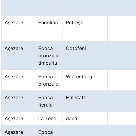
Aşezare
Eneolitic
Petreşti
Aşezare
Epoca
Coţofeni
bronzului
timpuriu
Aşezare
Epoca
Wietenberg
bronzului
Aşezare
Epoca
Hallstatt
fierului
Aşezare
La Tène
dacă
Aşezare
Epoca