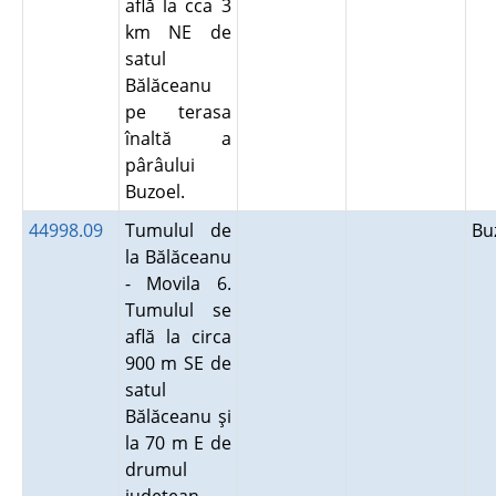
află la cca 3
km NE de
satul
Bălăceanu
pe terasa
înaltă a
pârâului
Buzoel.
44998.09
Tumulul de
Bu
la Bălăceanu
- Movila 6.
Tumulul se
află la circa
900 m SE de
satul
Bălăceanu şi
la 70 m E de
drumul