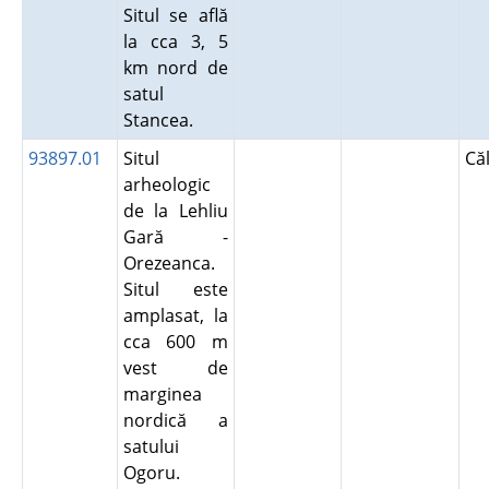
Situl se află
la cca 3, 5
km nord de
satul
Stancea.
93897.01
Situl
Că
arheologic
de la Lehliu
Gară -
Orezeanca.
Situl este
amplasat, la
cca 600 m
vest de
marginea
nordică a
satului
Ogoru.