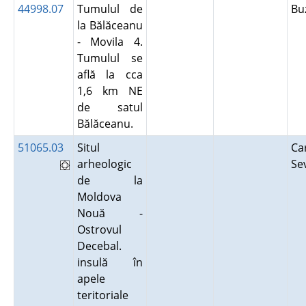
44998.07
Tumulul de
Bu
la Bălăceanu
- Movila 4.
Tumulul se
află la cca
1,6 km NE
de satul
Bălăceanu.
51065.03
Situl
Ca
arheologic
Se
de la
Moldova
Nouă -
Ostrovul
Decebal.
insulă în
apele
teritoriale