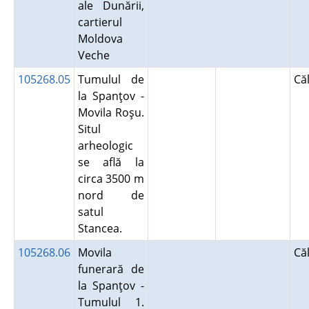
ale Dunării,
cartierul
Moldova
Veche
105268.05
Tumulul de
Că
la Spanţov -
Movila Roşu.
Situl
arheologic
se află la
circa 3500 m
nord de
satul
Stancea.
105268.06
Movila
Că
funerară de
la Spanţov -
Tumulul 1.