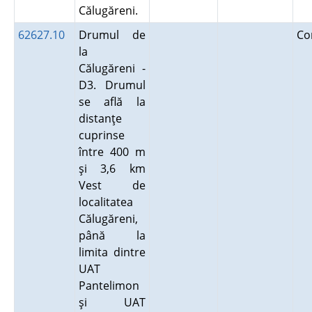
Călugăreni.
62627.10
Drumul de
Co
la
Călugăreni -
D3. Drumul
se află la
distanţe
cuprinse
între 400 m
şi 3,6 km
Vest de
localitatea
Călugăreni,
până la
limita dintre
UAT
Pantelimon
şi UAT