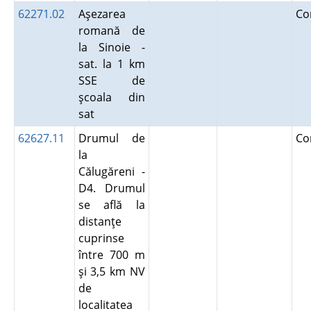
62271.02
Aşezarea
Co
romană de
la Sinoie -
sat. la 1 km
SSE de
şcoala din
sat
62627.11
Drumul de
Co
la
Călugăreni -
D4. Drumul
se află la
distanţe
cuprinse
între 700 m
şi 3,5 km NV
de
localitatea