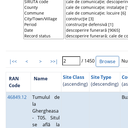
/ 1450
Num
|<<
<
>
>>|
Site Class
Site Type
Co
RAN
Name
(ascending)
(descending)
(a
Code
46849.12
Tumulul de
Bu
la
Ghergheasa
- T05. Situl
se află la