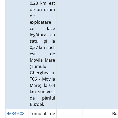
0,23 km est
de un drum
de
exploatare
ce face
legătura cu
satul şi la
0,37 km sud-
est de
Movila Mare
(Tumulul
Ghergheasa
T06 - Movila
Mare), la 0,4
km sud-vest
de pârâul
Buzoel.
46849.08
Tumulul de
Bu