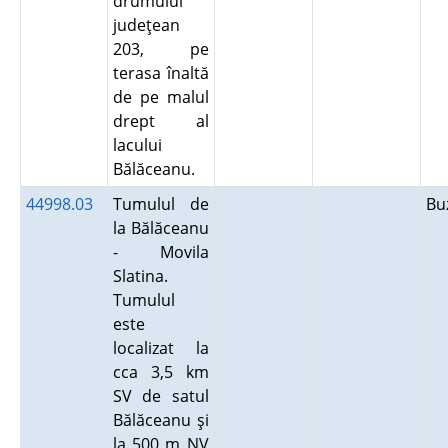
drumului
judeţean
203, pe
terasa înaltă
de pe malul
drept al
lacului
Bălăceanu.
44998.03
Tumulul de
Bu
la Bălăceanu
- Movila
Slatina.
Tumulul
este
localizat la
cca 3,5 km
SV de satul
Bălăceanu şi
la 500 m NV