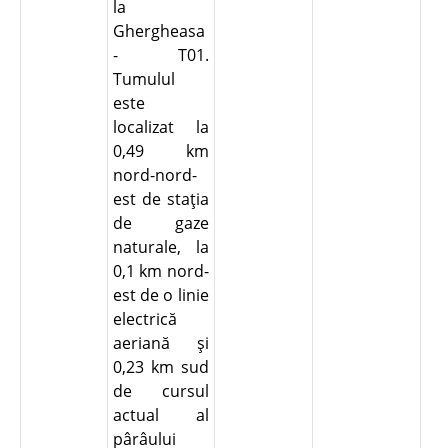
la
Ghergheasa
- T01.
Tumulul
este
localizat la
0,49 km
nord-nord-
est de staţia
de gaze
naturale, la
0,1 km nord-
est de o linie
electrică
aeriană şi
0,23 km sud
de cursul
actual al
pârâului