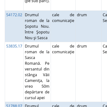
(pe sub parc).
54172.02
Drumul
cale de
drum
Ca
roman de la
comunicaţie
Se
Şopotu Nou.
între Şopotu
Nou şi Sasca
53835.17
Drumul
cale de
drum
Ca
roman de la
comunicaţie
Se
Sasca
Romană. Pe
versantul din
stânga Văii
Cameniţa, la
vreo 50m
depărtare de
cursul apei
51788.07
Drumul
cale de
drum
Ca