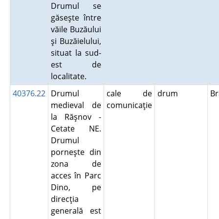
Drumul se
găseşte între
văile Buzăului
şi Buzăielului,
situat la sud-
est de
localitate.
40376.22
Drumul
cale de
drum
B
medieval de
comunicaţie
la Răşnov -
Cetate NE.
Drumul
porneşte din
zona de
acces în Parc
Dino, pe
direcţia
generală est