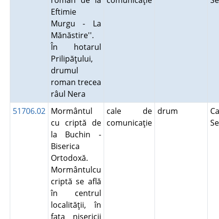
roman de la
comunicaţie
Se
Eftimie
Murgu - La
Mănăstire''.
În hotarul
Prilipăţului,
drumul
roman trecea
râul Nera
51706.02
Mormântul
cale de
drum
Ca
cu criptă de
comunicaţie
Se
la Buchin -
Biserica
Ortodoxă.
Mormântulcu
criptă se află
în centrul
localităţii, în
faţa nisericii