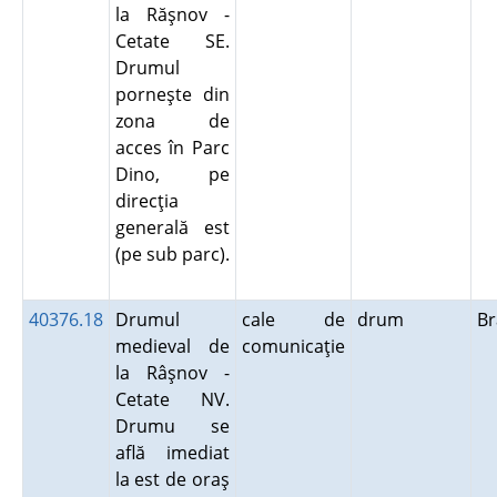
la Răşnov -
Cetate SE.
Drumul
porneşte din
zona de
acces în Parc
Dino, pe
direcţia
generală est
(pe sub parc).
40376.18
Drumul
cale de
drum
B
medieval de
comunicaţie
la Râşnov -
Cetate NV.
Drumu se
află imediat
la est de oraş