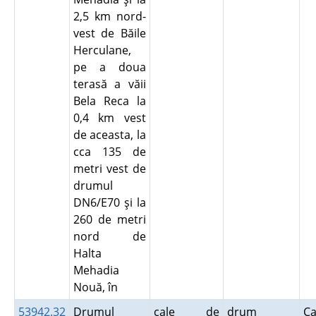
2,5 km nord-
vest de Băile
Herculane,
pe a doua
terasă a văii
Bela Reca la
0,4 km vest
de aceasta, la
cca 135 de
metri vest de
drumul
DN6/E70 şi la
260 de metri
nord de
Halta
Mehadia
Nouă, în
53942.32
Drumul
cale de
drum
Ca