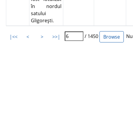
în nordul
satului
Gligoreşti.
/ 1450
Num
|<<
<
>
>>|