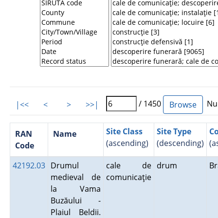
/ 1450
Num
|<<
<
>
>>|
Site Class
Site Type
C
RAN
Name
(ascending)
(descending)
(a
Code
42192.03
Drumul
cale de
drum
B
medieval de
comunicaţie
la Vama
Buzăului -
Plaiul Beldii.