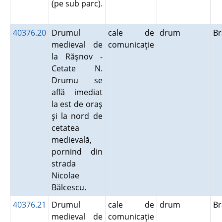
(pe sub parc).
40376.20
Drumul
cale de
drum
B
medieval de
comunicaţie
la Răşnov -
Cetate N.
Drumu se
află imediat
la est de oraş
şi la nord de
cetatea
medievală,
pornind din
strada
Nicolae
Bălcescu.
40376.21
Drumul
cale de
drum
B
medieval de
comunicaţie