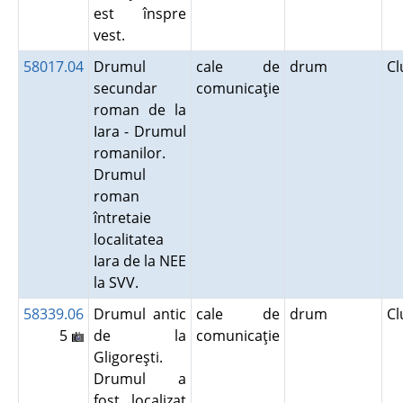
est înspre
vest.
58017.04
Drumul
cale de
drum
Cl
secundar
comunicaţie
roman de la
Iara - Drumul
romanilor.
Drumul
roman
întretaie
localitatea
Iara de la NEE
la SVV.
58339.06
Drumul antic
cale de
drum
Cl
5
de la
comunicaţie
Gligoreşti.
Drumul a
fost localizat