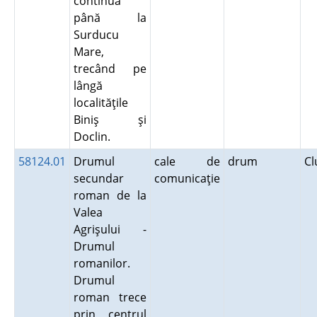
continuă
până la
Surducu
Mare,
trecând pe
lângă
localităţile
Biniş şi
Doclin.
58124.01
Drumul
cale de
drum
Cl
secundar
comunicaţie
roman de la
Valea
Agrişului -
Drumul
romanilor.
Drumul
roman trece
prin centrul