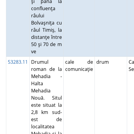
şi până la
confluenţa
râului
Bolvaşniţa cu
râul Timiş, la
distanţe între
50 şi 70 de m
ve
53283.11
Drumul
cale de
drum
Ca
roman de la
comunicaţie
Se
Mehadia -
Halta
Mehadia
Nouă. Situl
este situat la
2,8 km sud-
est de
localitatea
Mehadia şi la