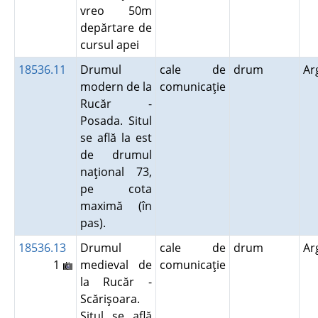
vreo 50m
depărtare de
cursul apei
18536.11
Drumul
cale de
drum
Ar
modern de la
comunicaţie
Rucăr -
Posada. Situl
se află la est
de drumul
naţional 73,
pe cota
maximă (în
pas).
18536.13
Drumul
cale de
drum
Ar
1
medieval de
comunicaţie
la Rucăr -
Scărişoara.
Situl se află