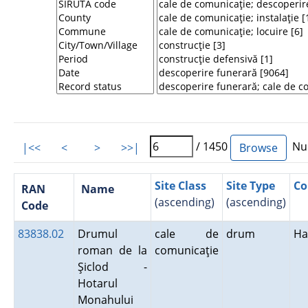
/ 1450
Num
|<<
<
>
>>|
Site Class
Site Type
Co
RAN
Name
(ascending)
(ascending)
Code
83838.02
Drumul
cale de
drum
Ha
roman de la
comunicaţie
Şiclod -
Hotarul
Monahului