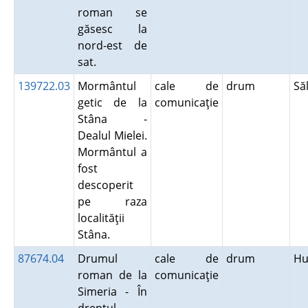
roman se
găsesc la
nord-est de
sat.
139722.03
Mormântul
cale de
drum
Să
getic de la
comunicaţie
Stâna -
Dealul Mielei.
Mormântul a
fost
descoperit
pe raza
localităţii
Stâna.
87674.04
Drumul
cale de
drum
Hu
roman de la
comunicaţie
Simeria - În