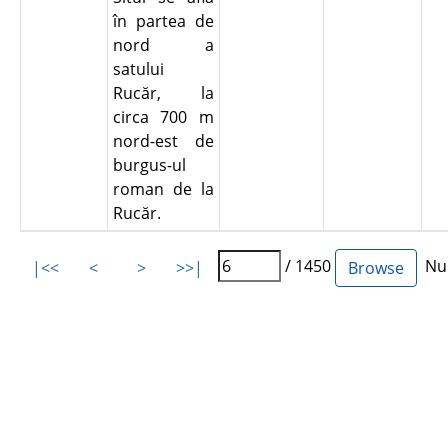
în partea de
nord a
satului
Rucăr, la
circa 700 m
nord-est de
burgus-ul
roman de la
Rucăr.
/ 1450
Num
|<<
<
>
>>|