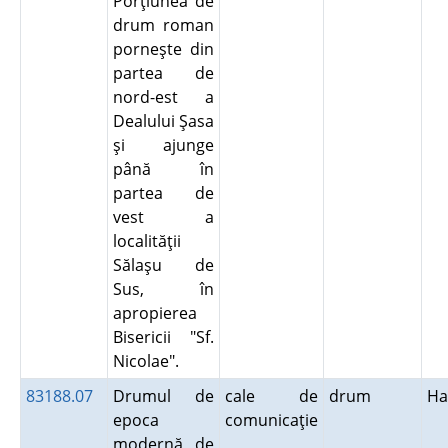
Porţiunea de
drum roman
porneşte din
partea de
nord-est a
Dealului Şasa
şi ajunge
până în
partea de
vest a
localităţii
Sălaşu de
Sus, în
apropierea
Bisericii "Sf.
Nicolae".
83188.07
Drumul de
cale de
drum
Ha
epoca
comunicaţie
modernă de