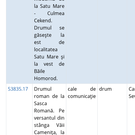
la Satu Mare
- Culmea
Cekend.
Drumul se
găseşte la
est de
localitatea
Satu Mare şi
la vest de
Băile
Homorod.
53835.17
Drumul
cale de
drum
Ca
roman de la
comunicaţie
Se
Sasca
Romană. Pe
versantul din
stânga Văii
Cameniţa, la