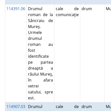
114391.06
Drumul
cale de
drum
M
roman de la
comunicaţie
Sâncraiu de
Mureş.
Urmele
drumul
roman au
fost
identificate
pe partea
dreaptă a
râului Mureş,
în afara
vetrei
satului, spre
est.
114907.03
Drumul
cale de
drum
M