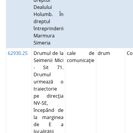
dreptul
Dealului
Holumb. În
dreptul
întreprinderii
Marmura
Simeria
62930.25
Drumul de la
cale de
drum
Co
Seimenii Mici
comunicaţie
- Sit 71.
Drumul
urmează o
traiectorie
pe direcţia
NV-SE,
începând de
la marginea
de E a
localităţii