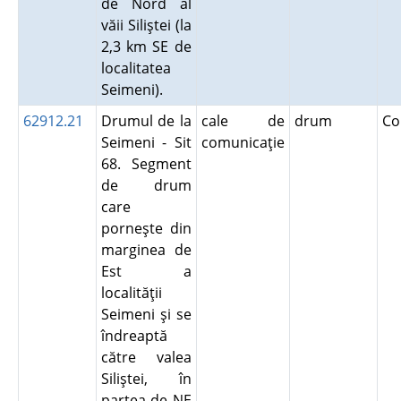
de Nord al
văii Siliştei (la
2,3 km SE de
localitatea
Seimeni).
62912.21
Drumul de la
cale de
drum
Co
Seimeni - Sit
comunicaţie
68. Segment
de drum
care
porneşte din
marginea de
Est a
localităţii
Seimeni şi se
îndreaptă
către valea
Siliştei, în
partea de NE