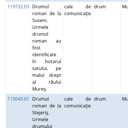
119732.03
Drumul
cale de
drum
M
roman de la
comunicaţie
Suseni.
Urmele
drumul
roman au
fost
identificate
în hotarul
satului, pe
malul drept
al râului
Mureş.
115049.01
Drumul
cale de
drum
M
roman de la
comunicaţie
Stejeriş.
Urmele
drumului