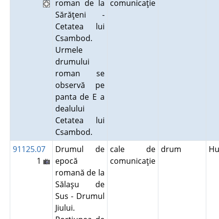
roman de la
comunicaţie
Sărăţeni -
Cetatea lui
Csambod.
Urmele
drumului
roman se
observă pe
panta de E a
dealului
Cetatea lui
Csambod.
91125.07
Drumul de
cale de
drum
Hu
1
epocă
comunicaţie
romană de la
Sălaşu de
Sus - Drumul
Jiului.