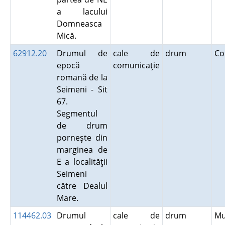
a lacului
Domneasca
Mică.
62912.20
Drumul de
cale de
drum
Co
epocă
comunicaţie
romană de la
Seimeni - Sit
67.
Segmentul
de drum
porneşte din
marginea de
E a localităţii
Seimeni
către Dealul
Mare.
114462.03
Drumul
cale de
drum
M