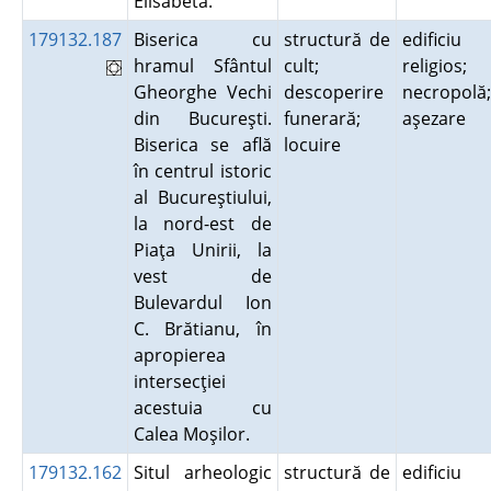
Elisabeta.
179132.187
Biserica cu
structură de
edificiu
hramul Sfântul
cult;
religios;
Gheorghe Vechi
descoperire
necropolă;
din Bucureşti.
funerară;
aşezare
Biserica se află
locuire
în centrul istoric
al Bucureştiului,
la nord-est de
Piaţa Unirii, la
vest de
Bulevardul Ion
C. Brătianu, în
apropierea
intersecţiei
acestuia cu
Calea Moşilor.
179132.162
Situl arheologic
structură de
edificiu