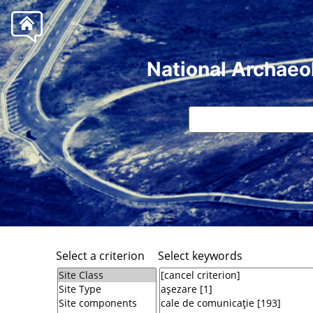
National Archaeo
Select a criterion
Select keywords