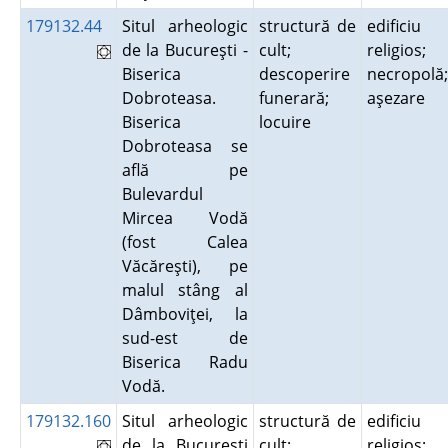
179132.44
Situl arheologic
structură de
edificiu
de la Bucureşti -
cult;
religios;
Biserica
descoperire
necropolă;
Dobroteasa.
funerară;
aşezare
Biserica
locuire
Dobroteasa se
află pe
Bulevardul
Mircea Vodă
(fost Calea
Văcăreşti), pe
malul stâng al
Dâmboviţei, la
sud-est de
Biserica Radu
Vodă.
179132.160
Situl arheologic
structură de
edificiu
de la Bucureşti
cult;
religios;