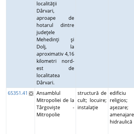
localităţii
Dârvari,
aproape de
hotarul dintre
judeţele
Mehedinţi şi
Dolj, la
aproximativ 4,16
kilometri nord-
est de
localitatea
Dârvari.
65351.41
Ansamblul
structură de
edificiu
Mitropoliei de la
cult; locuire;
religios;
Târgovişte -
instalaţie
aşezare;
Mitropolie
amenajare
hidraulic