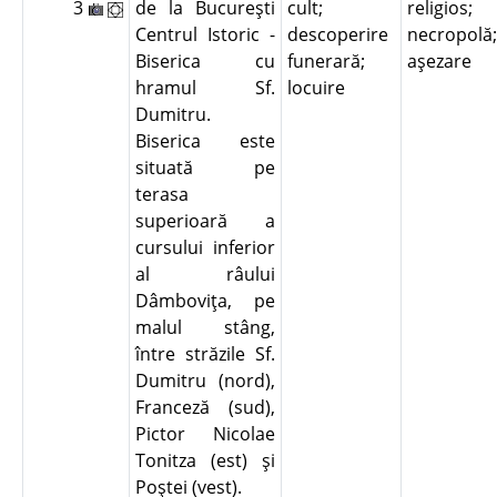
3
de la Bucureşti
cult;
religios;
Centrul Istoric -
descoperire
necropolă;
Biserica cu
funerară;
aşezare
hramul Sf.
locuire
Dumitru.
Biserica este
situată pe
terasa
superioară a
cursului inferior
al râului
Dâmboviţa, pe
malul stâng,
între străzile Sf.
Dumitru (nord),
Franceză (sud),
Pictor Nicolae
Tonitza (est) şi
Poştei (vest).