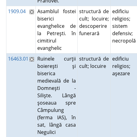
Prahovei.
1909.04
Asamblul fostei
structură de
edificiu
biserici
cult; locuire;
religios;
evanghelice de
descoperire
sistem
la Petreşti. în
funerară
defensiv;
cimitirul
necropol
evanghelic
16463.01
Ruinele curţii
structură de
edificiu
boiereşti şi
cult; locuire
religios;
biserica
aşezare
medievală de la
Domneşti -
Silişte. Lângă
şoseaua spre
Câmpulung
(ferma IAS), în
sat, lângă casa
Negulici