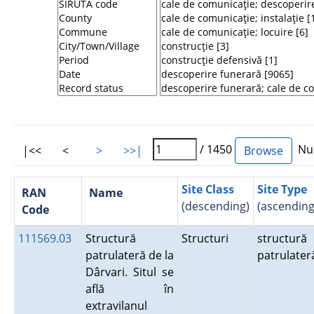
/ 1450
Num
|<<
<
>
>>|
Site Class
Site Type
RAN
Name
(descending)
(ascending
Code
111569.03
Structură
Structuri
structură
patrulateră de la
patrulater
Dârvari. Situl se
află în
extravilanul