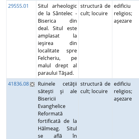
29555.01
Situl arheologic
structură de
edificiu
de la Sântelec -
cult; locuire
religios;
Biserica din
aşezare
deal. Situl este
amplasat la
ieşirea din
localitate spre
Felcheriu, pe
malul drept al
paraului Tăşad.
41836.08
Ruinele cetăţii
structură de
edificiu
săteşti şi ale
cult; locuire
religios;
Bisericii
aşezare
Evanghelice
Reformată
fortificată de la
Hălmeag. Situl
se află în