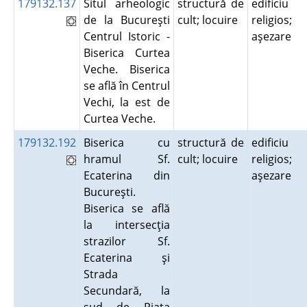
179132.137
Situl arheologic
structură de
edificiu
de la Bucureşti
cult; locuire
religios;
Centrul Istoric -
aşezare
Biserica Curtea
Veche. Biserica
se află în Centrul
Vechi, la est de
Curtea Veche.
179132.192
Biserica cu
structură de
edificiu
hramul Sf.
cult; locuire
religios;
Ecaterina din
aşezare
Bucureşti.
Biserica se află
la intersecţia
strazilor Sf.
Ecaterina şi
Strada
Secundară, la