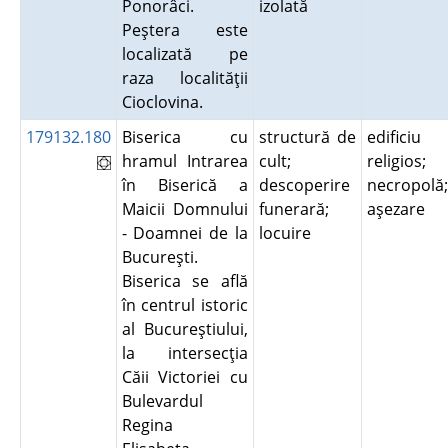
Ponorâci.
izolată
Peştera este
localizată pe
raza localităţii
Cioclovina.
179132.180
Biserica cu
structură de
edificiu
hramul Intrarea
cult;
religios;
în Biserică a
descoperire
necropolă;
Maicii Domnului
funerară;
aşezare
- Doamnei de la
locuire
Bucureşti.
Biserica se află
în centrul istoric
al Bucureştiului,
la intersecţia
Căii Victoriei cu
Bulevardul
Regina