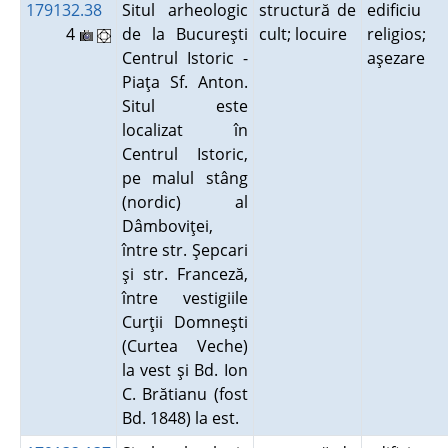
179132.38
Situl arheologic
structură de
edificiu
4
de la Bucureşti
cult; locuire
religios;
Centrul Istoric -
aşezare
Piaţa Sf. Anton.
Situl este
localizat în
Centrul Istoric,
pe malul stâng
(nordic) al
Dâmboviţei,
între str. Şepcari
şi str. Franceză,
între vestigiile
Curţii Domneşti
(Curtea Veche)
la vest şi Bd. Ion
C. Brătianu (fost
Bd. 1848) la est.