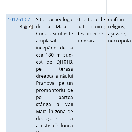
101261.02
Situl arheologic
structură de
edificiu
3
de la Maia -
cult; locuire;
religios;
Conac. Situl este
descoperire
aşezare;
amplasat
funerară
necropol
începând de la
cca 180 m sud-
est de DJ101B,
pe terasa
dreapta a râului
Prahova, pe un
promontoriu de
pe partea
stângă a Văii
Maia, în zona de
debuşare a
acesteia în lunca