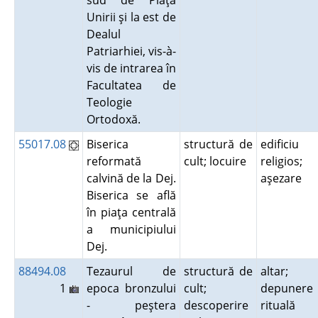
sud de Piaţa
Unirii şi la est de
Dealul
Patriarhiei, vis-à-
vis de intrarea în
Facultatea de
Teologie
Ortodoxă.
55017.08
Biserica
structură de
edificiu
reformată
cult; locuire
religios;
calvină de la Dej.
aşezare
Biserica se află
în piaţa centrală
a municipiului
Dej.
88494.08
Tezaurul de
structură de
altar;
1
epoca bronzului
cult;
depunere
- peştera
descoperire
rituală