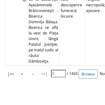
Aşezămintele
descoperire
necropolă;
Brâncoveneşti -
funerară;
aşezare
Biserica
locuire
Domniţa Bălaşa.
Biserica se află
la vest de Piaţa
Unirii, lângă
Palatul Justiţiei,
pe malul sudic al
râului
Dâmboviţa.
/ 1450
Num
|<<
<
>
>>|