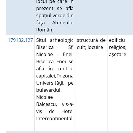
locul pe care în
prezent se află
spaţiul verde din
faţa Ateneului
Român.
179132.127
Situl arheologic
structură de
edificiu
Biserica Sf.
cult; locuire
religios;
Nicolae - Enei.
aşezare
Biserica Enei se
afla în centrul
capitalei, în zona
Universităţii, pe
bulevardul
Nicolae
Bălcescu, vis-a-
vis de Hotel
Intercontinental.