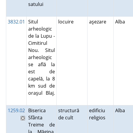
satului
3832.01
Situl
locuire
aşezare
Alba
arheologic
de la Lupu -
Cimitirul
Nou. Situl
arheologic
se află la
est de
capelă, la 8
km sud de
oraşul Blaj.
1259.02
Biserica
structură
edificiu
Alba
Sfânta
de cult
religios
Treime de
la Măgina.