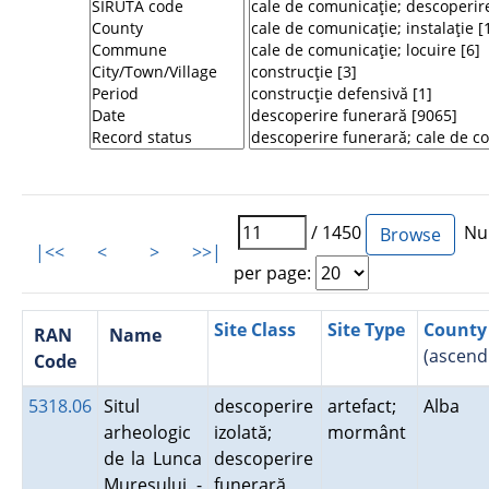
/ 1450
Num
|<<
<
>
>>|
per page:
Site Class
Site Type
County
RAN
Name
(ascend
Code
5318.06
Situl
descoperire
artefact;
Alba
arheologic
izolată;
mormânt
de la Lunca
descoperire
Mureşului -
funerară