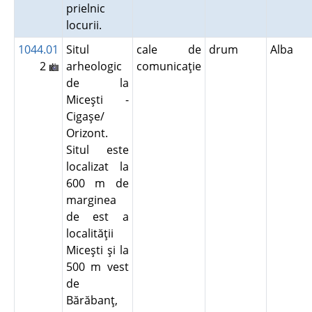
prielnic
locurii.
1044.01
Situl
cale de
drum
Alba
2
arheologic
comunicaţie
de la
Miceşti -
Cigaşe/
Orizont.
Situl este
localizat la
600 m de
marginea
de est a
localităţii
Miceşti şi la
500 m vest
de
Bărăbanţ,