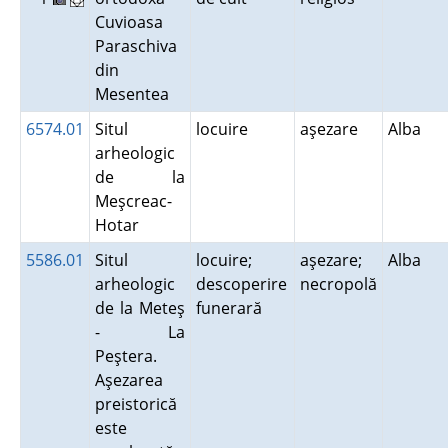
Cuvioasa
Paraschiva
din
Mesentea
6574.01
Situl
locuire
aşezare
Alba
arheologic
de la
Meşcreac-
Hotar
5586.01
Situl
locuire;
aşezare;
Alba
arheologic
descoperire
necropolă
de la Meteş
funerară
- La
Peştera.
Aşezarea
preistorică
este