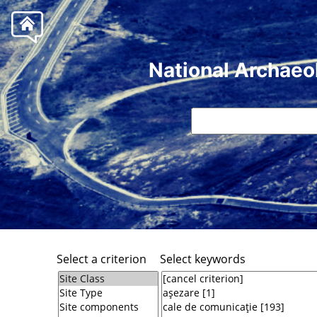
National Archaeo
Select a criterion
Select keywords