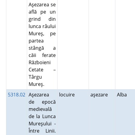
Aşezarea se
află pe un
grind din
lunca râului
Mureş, pe
partea
stângă a
căii ferate
Războieni
Cetate –
Târgu
Mureş.
5318.02
Aşezarea
locuire
aşezare
Alba
de epocă
medievală
de la Lunca
Mureşului -
Între Linii.