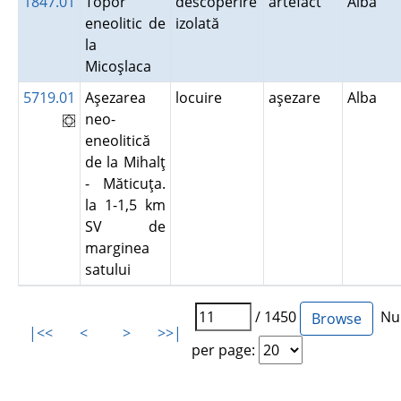
1847.01
Topor
descoperire
artefact
Alba
eneolitic de
izolată
la
Micoşlaca
5719.01
Aşezarea
locuire
aşezare
Alba
neo-
eneolitică
de la Mihalţ
- Măticuţa.
la 1-1,5 km
SV de
marginea
satului
/ 1450
Num
|<<
<
>
>>|
per page: