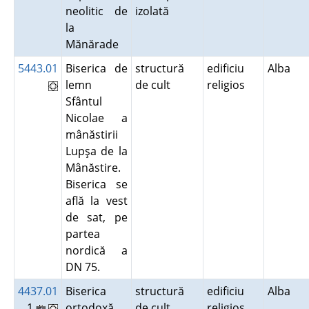
neolitic de
izolată
la
Mănărade
5443.01
Biserica de
structură
edificiu
Alba
lemn
de cult
religios
Sfântul
Nicolae a
mânăstirii
Lupşa de la
Mânăstire.
Biserica se
află la vest
de sat, pe
partea
nordică a
DN 75.
4437.01
Biserica
structură
edificiu
Alba
1
ortodoxă
de cult
religios