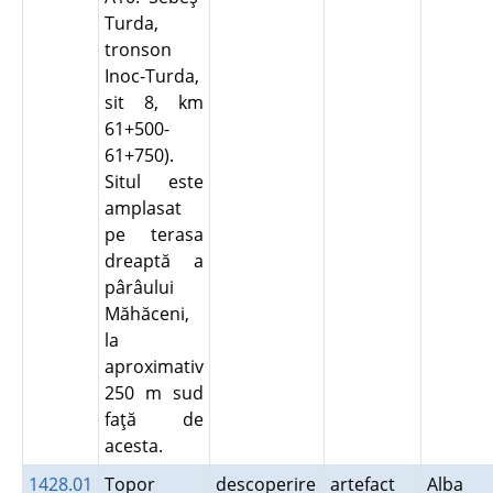
Turda,
tronson
Inoc-Turda,
sit 8, km
61+500-
61+750).
Situl este
amplasat
pe terasa
dreaptă a
pârâului
Măhăceni,
la
aproximativ
250 m sud
faţă de
acesta.
1428.01
Topor
descoperire
artefact
Alba