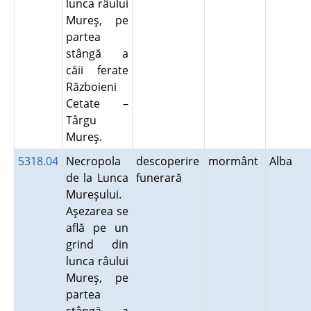
lunca râului
Mureş, pe
partea
stângă a
căii ferate
Războieni
Cetate –
Târgu
Mureş.
5318.04
Necropola
descoperire
mormânt
Alba
de la Lunca
funerară
Mureşului.
Aşezarea se
află pe un
grind din
lunca râului
Mureş, pe
partea