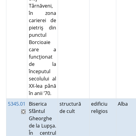
Târnăveni,
în zona
carierei de
pietriş din
punctul
Borcioaie
care a
funcţionat
de la
începutul
secolului al
XX-lea până
în anii ’70.
5345.01
Biserica
structură
edificiu
Alba
Sfântul
de cult
religios
Gheorghe
de la Lupşa.
În centrul