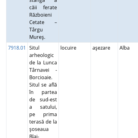
stângă a
căii ferate
Războieni
Cetate –
Târgu
Mureş.
7918.01
Situl
locuire
aşezare
Alba
arheologic
de la Lunca
Târnavei -
Borcioaie.
Situl se află
în partea
de sud-est
a satului,
pe prima
terasă de la
şoseaua
Blaj-