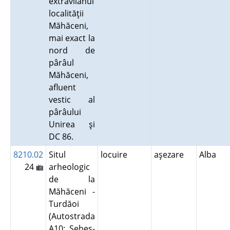
extravilanul
localităţii
Măhăceni,
mai exact la
nord de
pârâul
Măhăceni,
afluent
vestic al
pârâului
Unirea şi
DC 86.
8210.02
Situl
locuire
aşezare
Alba
24
arheologic
de la
Măhăceni -
Turdăoi
(Autostrada
A10: Sebeş-