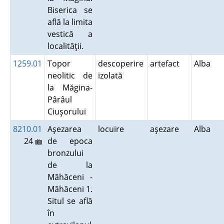
Biserica se
află la limita
vestică a
localităţii.
1259.01
Topor
descoperire
artefact
Alba
neolitic de
izolată
la Măgina-
Pârâul
Ciuşorului
8210.01
Aşezarea
locuire
aşezare
Alba
24
de epoca
bronzului
de la
Măhăceni -
Măhăceni 1.
Situl se află
în