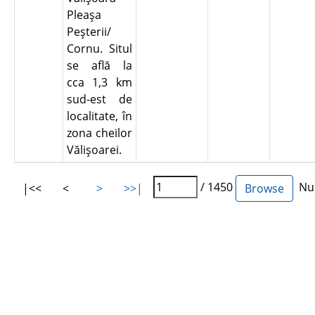
Pleaşa
Peşterii/
Cornu. Situl
se află la
cca 1,3 km
sud-est de
localitate, în
zona cheilor
Vălişoarei.
/ 1450
Num
|<<
<
>
>>|