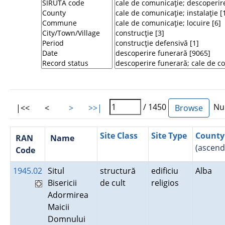
/ 1450
Num
|<<
<
>
>>|
Site Class
Site Type
County
RAN
Name
(ascend
Code
1945.02
Situl
structură
edificiu
Alba
Bisericii
de cult
religios
Adormirea
Maicii
Domnului