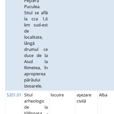
Peştera
Puculea.
Situl se află
la cca 1,6
km sud-est
de
localitate,
lângă
drumul ce
duce de la
Aiud la
Rimetea, în
apropierea
pârâului
Izvoarele.
5201.01
Situl
locuire
aşezare
Alba
arheologic
civilă
de la
Vălişoara -