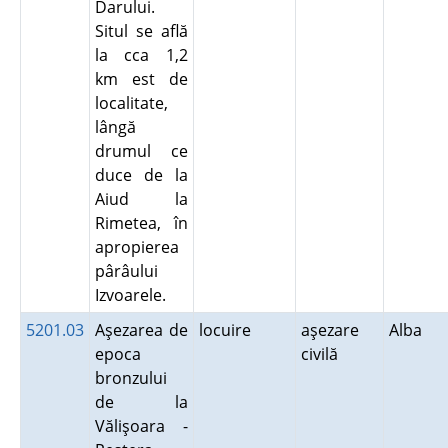
Darului.
Situl se află
la cca 1,2
km est de
localitate,
lângă
drumul ce
duce de la
Aiud la
Rimetea, în
apropierea
pârâului
Izvoarele.
5201.03
Aşezarea de
locuire
aşezare
Alba
epoca
civilă
bronzului
de la
Vălişoara -