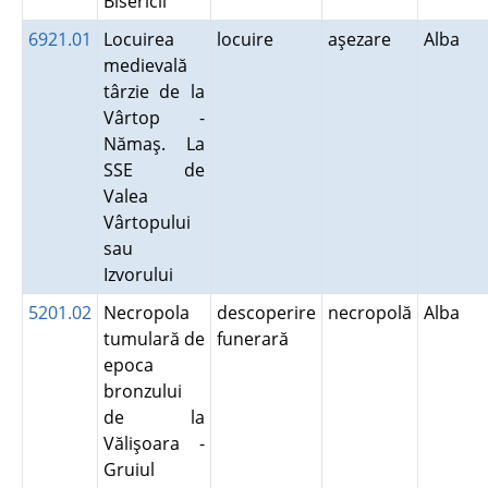
Bisericii
6921.01
Locuirea
locuire
aşezare
Alba
medievală
târzie de la
Vârtop -
Nămaş. La
SSE de
Valea
Vârtopului
sau
Izvorului
5201.02
Necropola
descoperire
necropolă
Alba
tumulară de
funerară
epoca
bronzului
de la
Vălişoara -
Gruiul