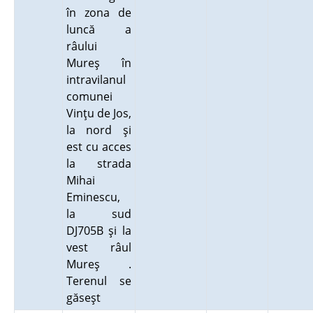
în zona de
luncă a
râului
Mureş în
intravilanul
comunei
Vinţu de Jos,
la nord şi
est cu acces
la strada
Mihai
Eminescu,
la sud
DJ705B şi la
vest râul
Mureş .
Terenul se
găseşt