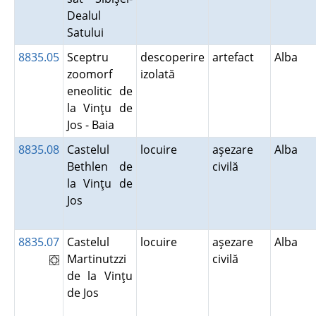
Dealul
Satului
8835.05
Sceptru
descoperire
artefact
Alba
zoomorf
izolată
eneolitic de
la Vinţu de
Jos - Baia
8835.08
Castelul
locuire
aşezare
Alba
Bethlen de
civilă
la Vinţu de
Jos
8835.07
Castelul
locuire
aşezare
Alba
Martinutzzi
civilă
de la Vinţu
de Jos