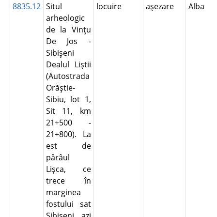
8835.12
Situl
locuire
aşezare
Alba
arheologic
de la Vinţu
De Jos -
Sibişeni
Dealul Liştii
(Autostrada
Orăştie-
Sibiu, lot 1,
Sit 11, km
21+500 -
21+800). La
est de
pârâul
Lişca, ce
trece în
marginea
fostului sat
Sibişeni, azi