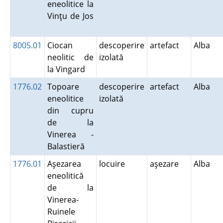
eneolitice la
Vinţu de Jos
8005.01
Ciocan
descoperire
artefact
Alba
neolitic de
izolată
la Vingard
1776.02
Topoare
descoperire
artefact
Alba
eneolitice
izolată
din cupru
de la
Vinerea -
Balastieră
1776.01
Aşezarea
locuire
aşezare
Alba
eneolitică
de la
Vinerea-
Ruinele