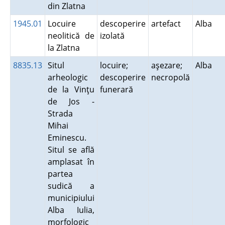
din Zlatna
1945.01
Locuire
descoperire
artefact
Alba
neolitică de
izolată
la Zlatna
8835.13
Situl
locuire;
aşezare;
Alba
arheologic
descoperire
necropolă
de la Vinţu
funerară
de Jos -
Strada
Mihai
Eminescu.
Situl se află
amplasat în
partea
sudică a
municipiului
Alba Iulia,
morfologic