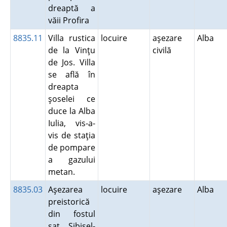
dreaptă a
văii Profira
8835.11
Villa rustica
locuire
aşezare
Alba
de la Vinţu
civilă
de Jos. Villa
se află în
dreapta
şoselei ce
duce la Alba
Iulia, vis-a-
vis de staţia
de pompare
a gazului
metan.
8835.03
Aşezarea
locuire
aşezare
Alba
preistorică
din fostul
sat Sibişel-