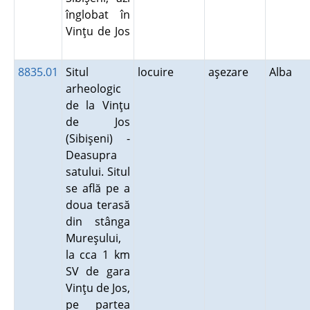
înglobat în
Vinţu de Jos
8835.01
Situl
locuire
aşezare
Alba
arheologic
de la Vinţu
de Jos
(Sibişeni) -
Deasupra
satului. Situl
se află pe a
doua terasă
din stânga
Mureşului,
la cca 1 km
SV de gara
Vinţu de Jos,
pe partea