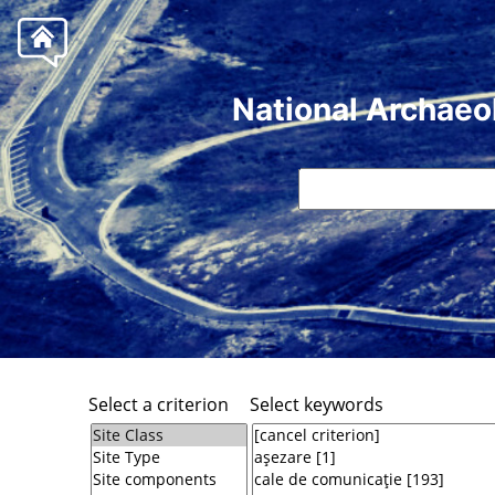
National Archaeo
Select a criterion
Select keywords