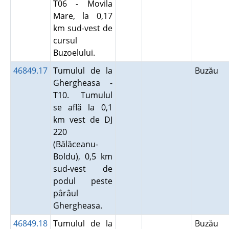
T06 - Movila
Mare, la 0,17
km sud-vest de
cursul
Buzoelului.
46849.17
Tumulul de la
Buzău
Ghergheasa -
T10. Tumulul
se află la 0,1
km vest de DJ
220
(Bălăceanu-
Boldu), 0,5 km
sud-vest de
podul peste
pârâul
Ghergheasa.
46849.18
Tumulul de la
Buzău