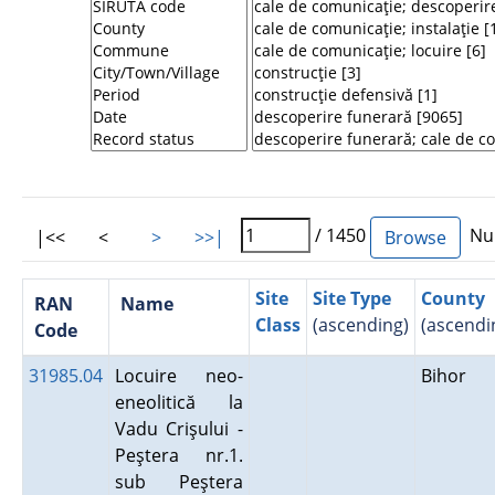
/ 1450
Num
|<<
<
>
>>|
Site
Site Type
County
RAN
Name
Class
(ascending)
(ascendi
Code
31985.04
Locuire neo-
Bihor
eneolitică la
Vadu Crişului -
Peştera nr.1.
sub Peştera