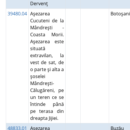
Dervenţ
39480.04
Aşezarea
Botoşan
Cucuteni de la
Mândreşti -
Coasta Morii.
Aşezarea este
situată
extravilan, la
vest de sat, de
o parte şi alta a
şoselei
Mândreşti-
Călugăreni, pe
un teren ce se
întinde până
pe terasa din
dreapta Jijiei.
48833.01
Aşezarea
Buzău