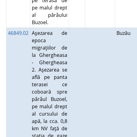
pe terasa de
pe malul drept
al pârâului
Buzoel.
46849.02
Aşezarea de
Buzău
epoca
migraţiilor de
la Ghergheasa
- Ghergheasa
2. Aşezarea se
află pe panta
terasei ce
coboară spre
pârâul Buzoel,
pe malul drept
al cursului de
apă, la cca. 0,8
km NV faţă de
staţia de gaze