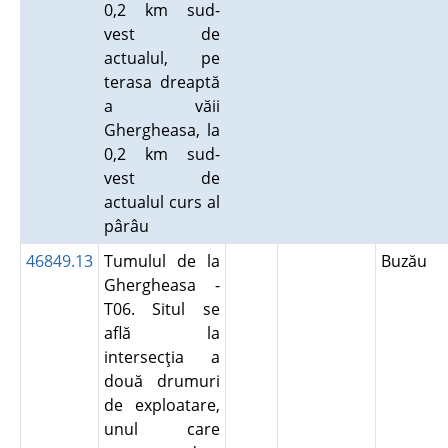
0,2 km sud-
vest de
actualul, pe
terasa dreaptă
a văii
Ghergheasa, la
0,2 km sud-
vest de
actualul curs al
pârâu
46849.13
Tumulul de la
Buzău
Ghergheasa -
T06. Situl se
află la
intersecţia a
două drumuri
de exploatare,
unul care