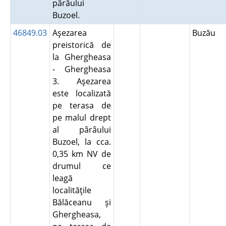
pârâului
Buzoel.
46849.03
Aşezarea
Buzău
preistorică de
la Ghergheasa
- Ghergheasa
3. Aşezarea
este localizată
pe terasa de
pe malul drept
al pârâului
Buzoel, la cca.
0,35 km NV de
drumul ce
leagă
localităţile
Bălăceanu şi
Ghergheasa,