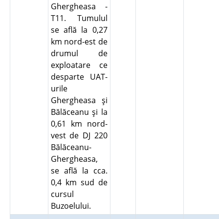
Ghergheasa -
T11. Tumulul
se află la 0,27
km nord-est de
drumul de
exploatare ce
desparte UAT-
urile
Ghergheasa şi
Bălăceanu şi la
0,61 km nord-
vest de DJ 220
Bălăceanu-
Ghergheasa,
se află la cca.
0,4 km sud de
cursul
Buzoelului.