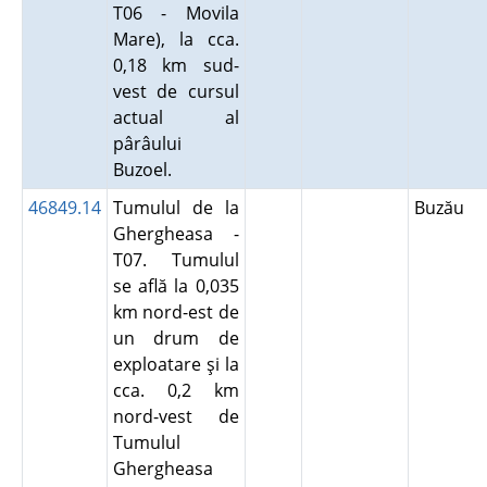
T06 - Movila
Mare), la cca.
0,18 km sud-
vest de cursul
actual al
pârâului
Buzoel.
46849.14
Tumulul de la
Buzău
Ghergheasa -
T07. Tumulul
se află la 0,035
km nord-est de
un drum de
exploatare şi la
cca. 0,2 km
nord-vest de
Tumulul
Ghergheasa