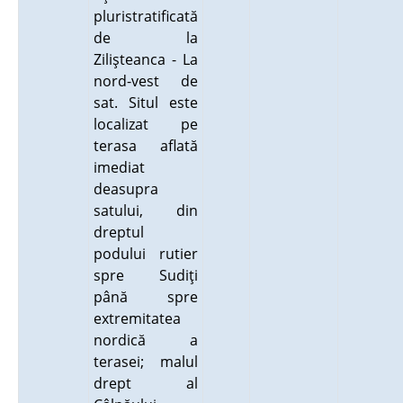
pluristratificată
de la
Zilişteanca - La
nord-vest de
sat. Situl este
localizat pe
terasa aflată
imediat
deasupra
satului, din
dreptul
podului rutier
spre Sudiţi
până spre
extremitatea
nordică a
terasei; malul
drept al