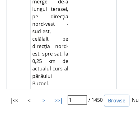
merge de-a
lungul terasei,
pe direcţia
nord-vest -
sud-est,
celălalt pe
direcţia nord-
est, spre sat, la
0,25 km de
actualul curs al
pârâului
Buzoel.
/ 1450
Num
|<<
<
>
>>|