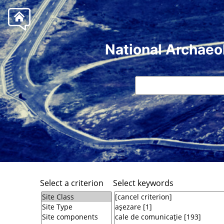
National Archaeo
Select a criterion
Select keywords