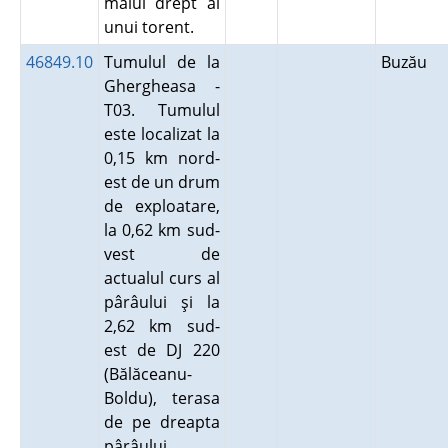
malul drept al
unui torent.
46849.10
Tumulul de la
Buzău
Ghergheasa -
T03. Tumulul
este localizat la
0,15 km nord-
est de un drum
de exploatare,
la 0,62 km sud-
vest de
actualul curs al
pârâului şi la
2,62 km sud-
est de DJ 220
(Bălăceanu-
Boldu), terasa
de pe dreapta
pârâului