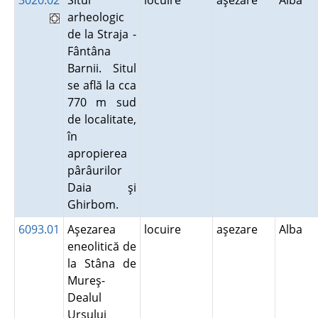
3020.02
Situl
locuire
aşezare
Alba
arheologic
de la Straja -
Fântâna
Barnii. Situl
se află la cca
770 m sud
de localitate,
în
apropierea
pârâurilor
Daia şi
Ghirbom.
6093.01
Aşezarea
locuire
aşezare
Alba
eneolitică de
la Stâna de
Mureş-
Dealul
Ursului