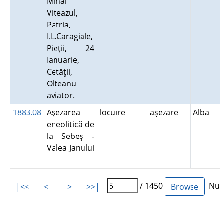
Mihai
Viteazul,
Patria,
I.L.Caragiale,
Pieţii, 24
Ianuarie,
Cetăţii,
Olteanu
aviator.
1883.08
Aşezarea
locuire
aşezare
Alba
eneolitică de
la Sebeş -
Valea Janului
/ 1450
Num
|<<
<
>
>>|