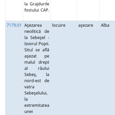
la Grajdurile
fostului CAP.
7179.01
Aşezarea
locuire
aşezare
Alba
neolitică de
la Sebeşel -
Izvorul Popii.
Situl se află
aşezat pe
malul drept
al râului
Sebeş, la
nord-est de
vatra
Sebeşelului,
la
extremitatea
unei