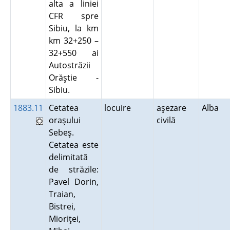
alta a liniei
CFR spre
Sibiu, la km
km 32+250 –
32+550 ai
Autostrăzii
Orăştie -
Sibiu.
1883.11
Cetatea
locuire
aşezare
Alba
oraşului
civilă
Sebeş.
Cetatea este
delimitată
de străzile:
Pavel Dorin,
Traian,
Bistrei,
Mioriţei,