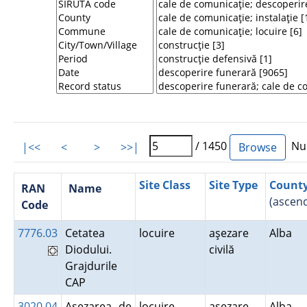
/ 1450
Num
|<<
<
>
>>|
Site Class
Site Type
Count
RAN
Name
(ascend
Code
7776.03
Cetatea
locuire
aşezare
Alba
Diodului.
civilă
Grajdurile
CAP
3020.04
Aşezarea de
locuire
aşezare
Alba