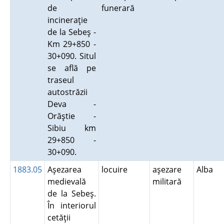
de
funerară
incineraţie
de la Sebeş -
Km 29+850 -
30+090. Situl
se află pe
traseul
autostrăzii
Deva -
Orăştie -
Sibiu km
29+850 -
30+090.
1883.05
Aşezarea
locuire
aşezare
Alba
medievală
militară
de la Sebeş.
În interiorul
cetăţii