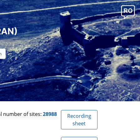
RAN)
l number of sites:
28988
Recording
sheet