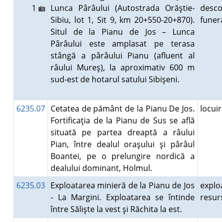
1
Lunca Pârâului (Autostrada Orăştie-
desco
Sibiu, lot 1, Sit 9, km 20+550-20+870).
fune
Situl de la Pianu de Jos – Lunca
Pârâului este amplasat pe terasa
stângă a pârâului Pianu (afluent al
râului Mureş), la aproximativ 600 m
sud-est de hotarul satului Sibişeni.
6235.07
Cetatea de pământ de la Pianu De Jos.
locui
Fortificaţia de la Pianu de Sus se află
situată pe partea dreaptă a râului
Pian, între dealul oraşului şi pârâul
Boantei, pe o prelungire nordică a
dealului dominant, Holmul.
6235.03
Exploatarea minieră de la Pianu de Jos
explo
- La Margini. Exploatarea se întinde
resur
între Sălişte la vest şi Răchita la est.