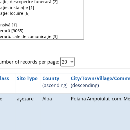
mber of records per page:
Class
Site Type
County
City/Town/Village/Com
(ascending)
(descending)
re
aşezare
Alba
Poiana Ampoiului, com. Me