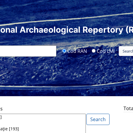
ional Archaeological Repertory (
Cod RAN
Cod LMI
Tota
ds