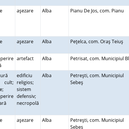
re
aşezare
Alba
Pianu De Jos, com. Pianu
re
aşezare
Alba
Peţelca, com. Oraş Teiuş
perire
artefact
Alba
Petrisat, com. Municipiul B
tă
tură
edificiu
Alba
Petreşti, com. Municipiul
cult;
religios;
Sebeş
e;
sistem
perire
defensiv;
rară
necropolă
re
aşezare
Alba
Petreşti, com. Municipiul
Sebeş