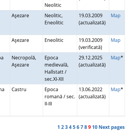
Neolitic
Aşezare
Neolitic,
19.03.2009
Map
Eneolitic
(actualizată)
Aşezare
Eneolitic
19.03.2009
Map
(verificată)
ba
Necropolă,
Epoca
29.12.2025
Map
*
Aşezare
medievală,
(actualizată)
Hallstatt /
sec.XI-XII
tna
Castru
Epoca
13.06.2022
Map
*
romană / sec.
(actualizată)
II-III
1
2
3
4
5
6
7
8
9
10
Next pages