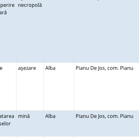
perire
necropolă
rară
re
aşezare
Alba
Pianu De Jos, com. Pianu
atarea
mină
Alba
Pianu De Jos, com. Pianu
selor