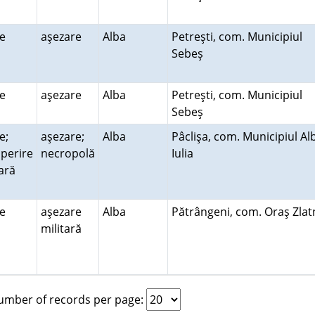
re
aşezare
Alba
Petreşti, com. Municipiul
Sebeş
re
aşezare
Alba
Petreşti, com. Municipiul
Sebeş
e;
aşezare;
Alba
Pâclişa, com. Municipiul Al
perire
necropolă
Iulia
rară
re
aşezare
Alba
Pătrângeni, com. Oraş Zla
militară
mber of records per page: