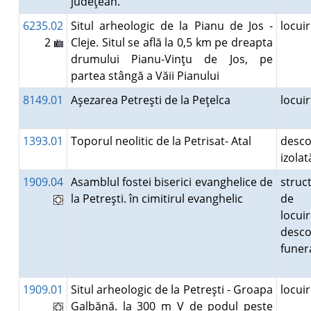
judeţean.
6235.02
Situl arheologic de la Pianu de Jos -
locui
2
Cleje. Situl se află la 0,5 km pe dreapta
drumului Pianu-Vinţu de Jos, pe
partea stângă a Văii Pianului
8149.01
Aşezarea Petreşti de la Peţelca
locui
1393.01
Toporul neolitic de la Petrisat- Atal
desco
izola
1909.04
Asamblul fostei biserici evanghelice de
struc
la Petreşti. în cimitirul evanghelic
de 
locuir
desco
fune
1909.01
Situl arheologic de la Petreşti - Groapa
locui
Galbănă. la 300 m V de podul peste