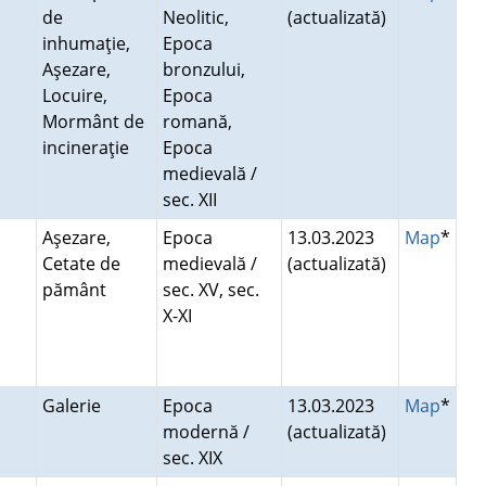
de
Neolitic,
(actualizată)
inhumaţie,
Epoca
Aşezare,
bronzului,
Locuire,
Epoca
Mormânt de
romană,
incineraţie
Epoca
medievală /
sec. XII
Aşezare,
Epoca
13.03.2023
Map
*
Cetate de
medievală /
(actualizată)
pământ
sec. XV, sec.
X-XI
Galerie
Epoca
13.03.2023
Map
*
modernă /
(actualizată)
sec. XIX