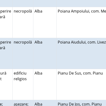
perire
necropolă
Alba
Poiana Ampoiului, com. Me
rară
perire
necropolă
Alba
Poiana Aiudului, com. Live
rară
tură
edificiu
Alba
Pianu De Sus, com. Pianu
lt
religios
e;
aşezare;
Alba
Pianu De Jos, com. Pianu