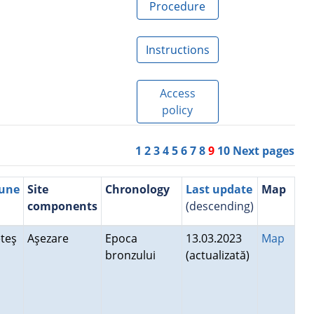
Procedure
Instructions
Access
policy
1
2
3
4
5
6
7
8
9
10
Next pages
mune
Site
Chronology
Last update
Map
components
(descending)
teş
Aşezare
Epoca
13.03.2023
Map
bronzului
(actualizată)