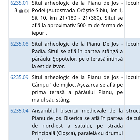
6235.01
Situl arheologic de la Pianu de Jos -
locui
3
Podei-(Autostrada Orăştie-Sibiu, lot 1,
Sit 10, km 21+180 - 21+380). Situl se
află la aproximativ 500 m de ferma de
iepuri.
6235.08
Situl arheologic de la Pianu De Jos -
locui
Padia. Situl se află în partea stângă a
pârâului Şopotelor, pe o terasă întinsă
la est de izvor.
6235.09
Situl arheologic de la Pianu de Jos -
locui
Câmpu` de mijloc. Aşezarea se află pe
prima terasă a pârâului Pianu, pe
malul său stâng.
6235.04
Ansamblul bisericii medievale de la
struc
Pianu de Jos. Biserica se află în partea
de cu
de nord-est a satului, pe strada
Principală (Cloşca), paralelă cu drumul