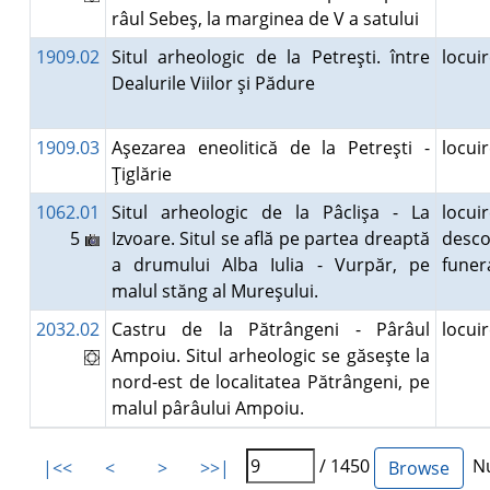
râul Sebeş, la marginea de V a satului
1909.02
Situl arheologic de la Petreşti. între
locui
Dealurile Viilor şi Pădure
1909.03
Aşezarea eneolitică de la Petreşti -
locui
Ţiglărie
1062.01
Situl arheologic de la Pâclişa - La
locuir
5
Izvoare. Situl se află pe partea dreaptă
desco
a drumului Alba Iulia - Vurpăr, pe
fune
malul stăng al Mureşului.
2032.02
Castru de la Pătrângeni - Pârâul
locui
Ampoiu. Situl arheologic se găseşte la
nord-est de localitatea Pătrângeni, pe
malul pârâului Ampoiu.
/ 1450
Nu
|<<
<
>
>>|