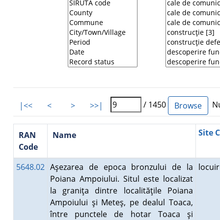
/ 1450
Nu
|<<
<
>
>>|
Site 
RAN
Name
Code
5648.02
Aşezarea de epoca bronzului de la
locui
Poiana Ampoiului. Situl este localizat
la graniţa dintre localităţile Poiana
Ampoiului şi Meteş, pe dealul Toaca,
între punctele de hotar Toaca şi