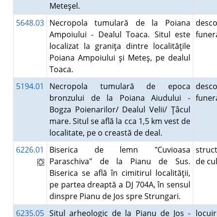
Meteşel.
5648.03
Necropola tumulară de la Poiana
desco
Ampoiului - Dealul Toaca. Situl este
fune
localizat la graniţa dintre localităţile
Poiana Ampoiului şi Meteş, pe dealul
Toaca.
5194.01
Necropola tumulară de epoca
desco
bronzului de la Poiana Aiudului -
fune
Bogza Poienarilor/ Dealul Velii/ Ţâcul
mare. Situl se află la cca 1,5 km vest de
localitate, pe o creastă de deal.
6226.01
Biserica de lemn "Cuvioasa
struc
Paraschiva" de la Pianu de Sus.
de cu
Biserica se află în cimitirul localităţii,
pe partea dreaptă a DJ 704A, în sensul
dinspre Pianu de Jos spre Strungari.
6235.05
Situl arheologic de la Pianu de Jos -
locuir