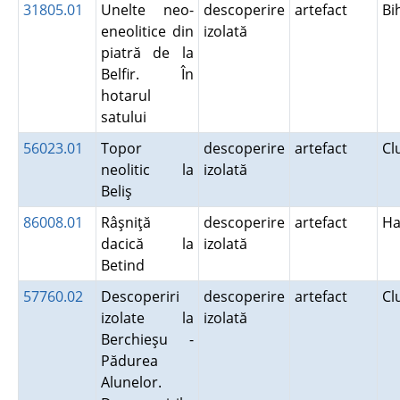
31805.01
Unelte neo-
descoperire
artefact
Bi
eneolitice din
izolată
piatră de la
Belfir. În
hotarul
satului
56023.01
Topor
descoperire
artefact
Cl
neolitic la
izolată
Beliş
86008.01
Râşniţă
descoperire
artefact
Ha
dacică la
izolată
Betind
57760.02
Descoperiri
descoperire
artefact
Cl
izolate la
izolată
Berchieşu -
Pădurea
Alunelor.