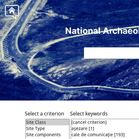
National Archaeo
Select a criterion
Select keywords