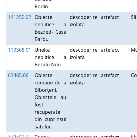
Rodin
141250.02
Obiecte
descoperire
artefact
Să
neolitice la
izolată
Bezded- Casa
Barbu
119368.01
Unelte
descoperire
artefact
M
neolitice la
izolată
Bezidu Nou
63465.06
Obiecte
descoperire
artefact
C
romane de la
izolată
Biborţeni.
Obiectele au
fost
recuperate
din cuprinsul
satului.