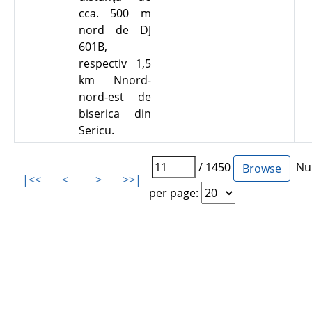
cca. 500 m
nord de DJ
601B,
respectiv 1,5
km Nnord-
nord-est de
biserica din
Sericu.
/ 1450
Num
|<<
<
>
>>|
per page: