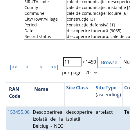
/ 1450
Num
|<<
<
>
>>|
per page:
Site Class
Site Type
Co
RAN
Name
(ascending)
Code
153455.06
Descoperirea
descoperire
artefact
Te
izolată de la
izolată
Belciug - NEC