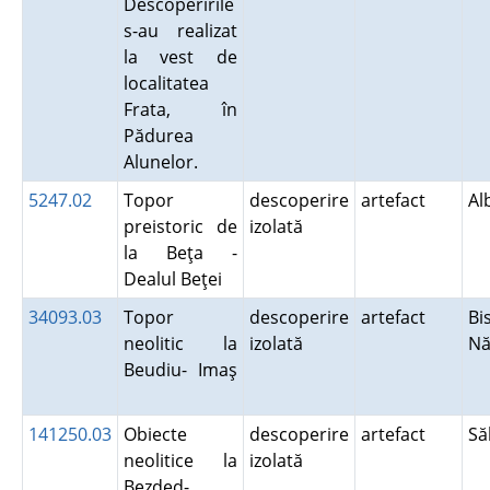
Descoperirile
s-au realizat
la vest de
localitatea
Frata, în
Pădurea
Alunelor.
5247.02
Topor
descoperire
artefact
A
preistoric de
izolată
la Beţa -
Dealul Beţei
34093.03
Topor
descoperire
artefact
Bis
neolitic la
izolată
N
Beudiu- Imaş
141250.03
Obiecte
descoperire
artefact
Să
neolitice la
izolată
Bezded-