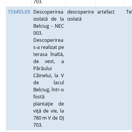
703.
153455.03
Descoperirea
descoperire
artefact
Te
izolată de la
izolată
Belciug - NEC
003.
Descoperirea
s-a realizat pe
terasa înaltă,
de vest, a
Pârâului
Câinelui, la V
de lacul
Belciug, într-o
fostă
plantaţie de
viţă de vie, la
780 m V de DJ
703.