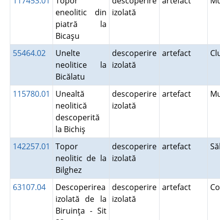
117453.01
Topor
descoperire
artefact
M
eneolitic din
izolată
piatră la
Bicaşu
55464.02
Unelte
descoperire
artefact
Cl
neolitice la
izolată
Bicălatu
115780.01
Unealtă
descoperire
artefact
M
neolitică
izolată
descoperită
la Bichiş
142257.01
Topor
descoperire
artefact
Să
neolitic de la
izolată
Bilghez
63107.04
Descoperirea
descoperire
artefact
Co
izolată de la
izolată
Biruinţa - Sit