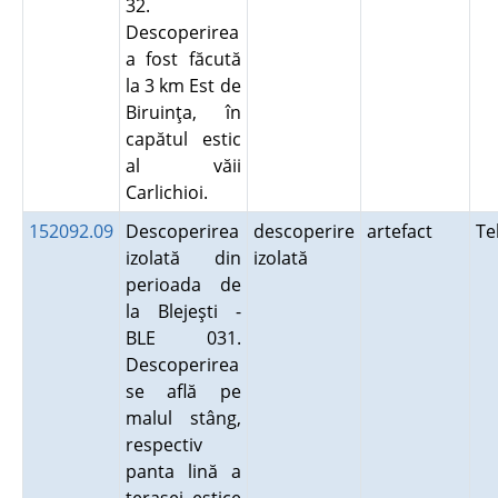
32.
Descoperirea
a fost făcută
la 3 km Est de
Biruinţa, în
capătul estic
al văii
Carlichioi.
152092.09
Descoperirea
descoperire
artefact
Te
izolată din
izolată
perioada de
la Blejeşti -
BLE 031.
Descoperirea
se află pe
malul stâng,
respectiv
panta lină a