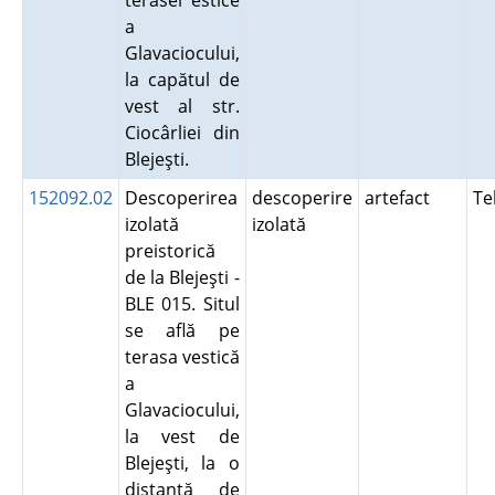
terasei estice
a
Glavaciocului,
la capătul de
vest al str.
Ciocârliei din
Blejeşti.
152092.02
Descoperirea
descoperire
artefact
Te
izolată
izolată
preistorică
de la Blejeşti -
BLE 015. Situl
se află pe
terasa vestică
a
Glavaciocului,
la vest de
Blejeşti, la o
distanţă de