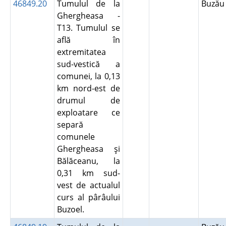
46849.20
Tumulul de la
Buză
Ghergheasa -
T13. Tumulul se
află în
extremitatea
sud-vestică a
comunei, la 0,13
km nord-est de
drumul de
exploatare ce
separă
comunele
Ghergheasa şi
Bălăceanu, la
0,31 km sud-
vest de actualul
curs al pârâului
Buzoel.