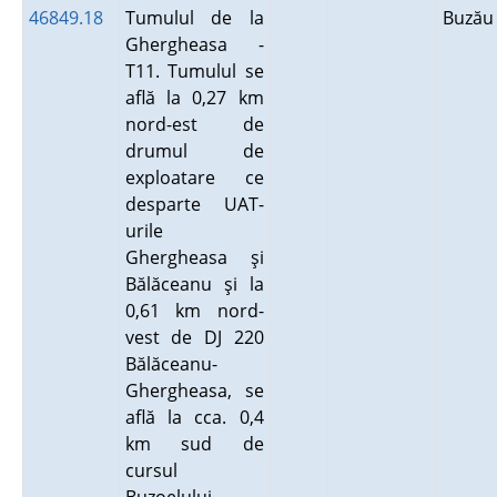
46849.18
Tumulul de la
Buză
Ghergheasa -
T11. Tumulul se
află la 0,27 km
nord-est de
drumul de
exploatare ce
desparte UAT-
urile
Ghergheasa şi
Bălăceanu şi la
0,61 km nord-
vest de DJ 220
Bălăceanu-
Ghergheasa, se
află la cca. 0,4
km sud de
cursul