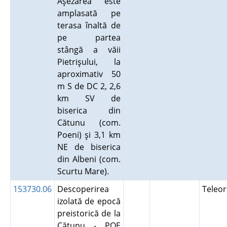
Aşezarea este
amplasată pe
terasa înaltă de
pe partea
stângă a văii
Pietrişului, la
aproximativ 50
m S de DC 2, 2,6
km SV de
biserica din
Cătunu (com.
Poeni) şi 3,1 km
NE de biserica
din Albeni (com.
Scurtu Mare).
153730.06
Descoperirea
Teleo
izolată de epocă
preistorică de la
Cătunu - POE