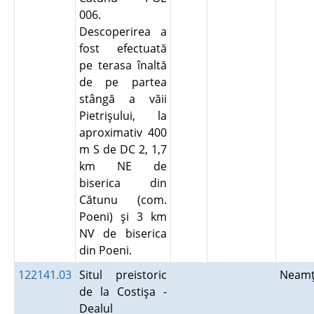
006.
Descoperirea a
fost efectuată
pe terasa înaltă
de pe partea
stângă a văii
Pietrişului, la
aproximativ 400
m S de DC 2, 1,7
km NE de
biserica din
Cătunu (com.
Poeni) şi 3 km
NV de biserica
din Poeni.
122141.03
Situl preistoric
Neam
de la Costişa -
Dealul