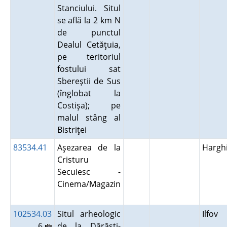
Stanciului. Situl
se află la 2 km N
de punctul
Dealul Cetăţuia,
pe teritoriul
fostului sat
Sbereştii de Sus
(înglobat la
Costişa); pe
malul stâng al
Bistriţei
83534.41
Aşezarea de la
Hargh
Cristuru
Secuiesc -
Cinema/Magazin
102534.03
Situl arheologic
Ilfov
6
de la Dărăşti-