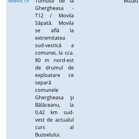
46849.19
Tumulul de la
Buză
Ghergheasa -
T12 / Movila
Săpată. Movila
se află la
extremitatea
sud-vestică a
comunei, la cca.
80 m nord-est
de drumul de
exploatare ce
separă
comunele
Ghergheasa şi
Bălăceanu, la
0,42 km sud-
vest de actualul
curs al
Buzoelului.