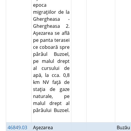
epoca
migraţiilor de la
Ghergheasa -
Ghergheasa 2.
Aşezarea se află
pe panta terasei
ce coboară spre
pârâul Buzoel,
pe malul drept
al cursului de
apă, la cca. 0,8
km NV faţă de
staţia de gaze
naturale, pe
malul drept al
pârâului Buzoel.
46849.03
Aşezarea
Buză