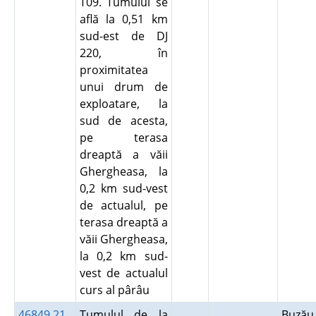
T09. Tumulul se
află la 0,51 km
sud-est de DJ
220, în
proximitatea
unui drum de
exploatare, la
sud de acesta,
pe terasa
dreaptă a văii
Ghergheasa, la
0,2 km sud-vest
de actualul, pe
terasa dreaptă a
văii Ghergheasa,
la 0,2 km sud-
vest de actualul
curs al pârâu
46849.21
Tumulul de la
Buză