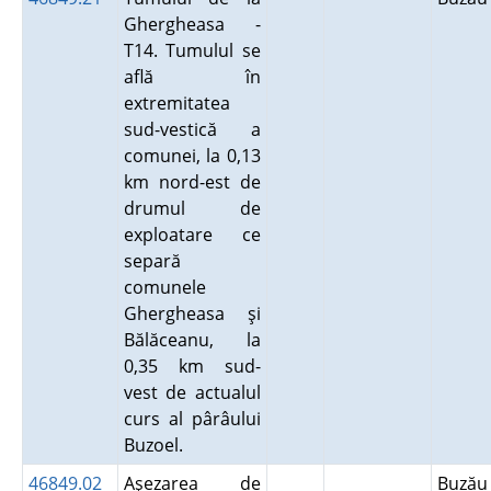
Ghergheasa -
T14. Tumulul se
află în
extremitatea
sud-vestică a
comunei, la 0,13
km nord-est de
drumul de
exploatare ce
separă
comunele
Ghergheasa şi
Bălăceanu, la
0,35 km sud-
vest de actualul
curs al pârâului
Buzoel.
46849.02
Aşezarea de
Buză