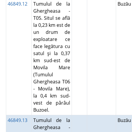
46849.12
Tumulul de la
Buză
Ghergheasa -
T05. Situl se află
la 0,23 km est de
un drum de
exploatare ce
face legătura cu
satul şi la 0,37
km sud-est de
Movila Mare
(Tumulul
Ghergheasa T06
- Movila Mare),
la 0,4 km sud-
vest de pârâul
Buzoel.
46849.13
Tumulul de la
Buză
Ghergheasa -