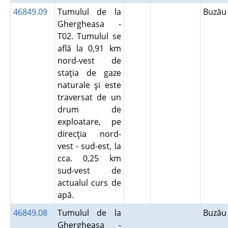
46849.09
Tumulul de la
Buză
Ghergheasa -
T02. Tumulul se
află la 0,91 km
nord-vest de
staţia de gaze
naturale şi este
traversat de un
drum de
exploatare, pe
direcţia nord-
vest - sud-est, la
cca. 0,25 km
sud-vest de
actualul curs de
apă.
46849.08
Tumulul de la
Buză
Ghergheasa -