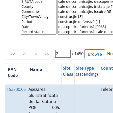
/ 1450
Num
|<<
<
>
>>|
Site
Site Type
Count
RAN
Name
Class
(ascending)
Code
153730.05
Aşezarea
Teleo
pluristratificată
de la Cătunu -
POE 005.