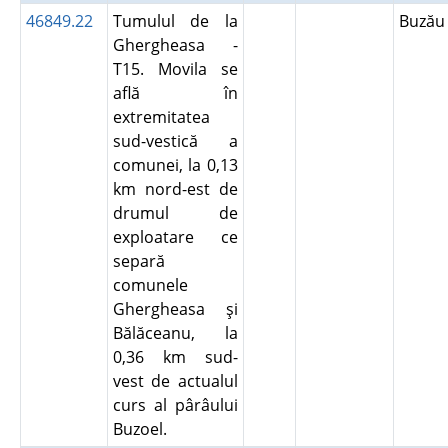
46849.22
Tumulul de la
Buză
Ghergheasa -
T15. Movila se
află în
extremitatea
sud-vestică a
comunei, la 0,13
km nord-est de
drumul de
exploatare ce
separă
comunele
Ghergheasa şi
Bălăceanu, la
0,36 km sud-
vest de actualul
curs al pârâului
Buzoel.