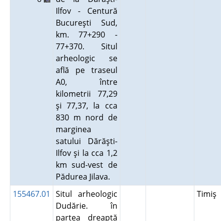
Ilfov - Centură
Bucureşti Sud,
km. 77+290 -
77+370. Situl
arheologic se
află pe traseul
A0, între
kilometrii 77,29
şi 77,37, la cca
830 m nord de
marginea
satului Dărăşti-
Ilfov şi la cca 1,2
km sud-vest de
Pădurea Jilava.
155467.01
Situl arheologic
Timiş
Dudărie. în
partea dreaptă