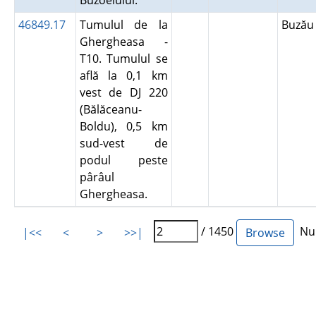
Buzoelului.
46849.17
Tumulul de la
Buză
Ghergheasa -
T10. Tumulul se
află la 0,1 km
vest de DJ 220
(Bălăceanu-
Boldu), 0,5 km
sud-vest de
podul peste
pârâul
Ghergheasa.
/ 1450
Num
|<<
<
>
>>|