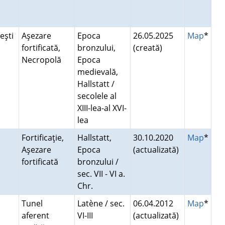
eşti
Aşezare
Epoca
26.05.2025
Map
*
fortificată,
bronzului,
(creată)
Necropolă
Epoca
medievală,
Hallstatt /
secolele al
XIII-lea-al XVI-
lea
Fortificaţie,
Hallstatt,
30.10.2020
Map
*
Aşezare
Epoca
(actualizată)
fortificată
bronzului /
sec. VII - VI a.
Chr.
Tunel
Latène / sec.
06.04.2012
Map
*
aferent
VI-III
(actualizată)