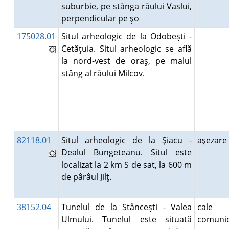
suburbie, pe stânga râului Vaslui,
perpendicular pe şo
175028.01
Situl arheologic de la Odobeşti -
Cetăţuia. Situl arheologic se află
la nord-vest de oraş, pe malul
stâng al râului Milcov.
82118.01
Situl arheologic de la Şiacu -
aşezar
Dealul Bungeteanu. Situl este
localizat la 2 km S de sat, la 600 m
de pârâul Jilţ.
38152.04
Tunelul de la Stânceşti - Valea
cale
Ulmului. Tunelul este situată
comunic