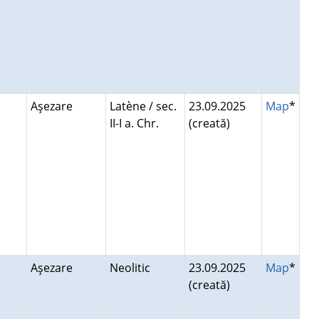
Aşezare
Latène / sec.
23.09.2025
Map
*
II-I a. Chr.
(creată)
Aşezare
Neolitic
23.09.2025
Map
*
(creată)