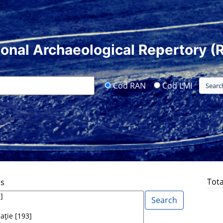
ional Archaeological Repertory (
Cod RAN
Cod LMI
Tota
ds