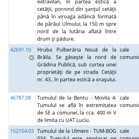
extravilan, în partea estică a
cetăţii, pornind din şanţul cetăţii
până în viroaga adâncă formată
de pârâul Ulmului, la 150 m spre
nord de la lutăria aflată între
drum şi pădure.
42691.10
Hruba Pulberăria Nouă de la
cale
Brăila. Se găseşte la nord de
comunic
Grădina Publică, sub curtea unei
proprietăţi de pe strada Cetăţii
nr. 43., în partea estică a oraşului.
46787.08
Tumulul de la Bentu - Movila 4.
cale
Tumulul se află în extremitatea
comunic
de SE a comunei, la cca. 400 m V
de limita cu UAT Luciu.
152154.03
Tumulul de la Ulmeni - TUM-BOG
cale
034. Tumulul este amplasat pe
comunic