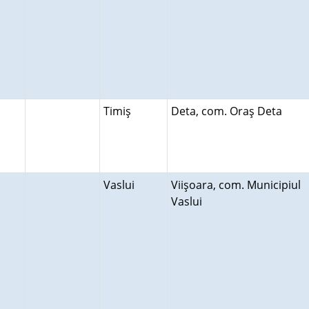
Timiş
Deta, com. Oraş Deta
Vaslui
Viişoara, com. Municipiul
Vaslui