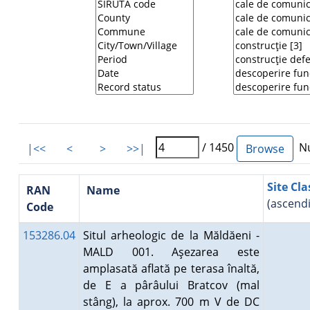
/ 1450
Nu
|<<
<
>
>>|
Site Cla
RAN
Name
(ascend
Code
153286.04
Situl arheologic de la Măldăeni -
MALD 001. Aşezarea este
amplasată aflată pe terasa înaltă,
de E a pârâului Bratcov (mal
stâng), la aprox. 700 m V de DC