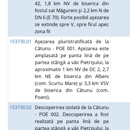
42, 1,8 km NV de biserica din
fostul sat Măgureni şi 2,2 km N de
DN 6 (E 70). Forte posibil aşezarea
se extinde spre V, spre firul apei;
zona fii
153730.01
Aşezarea pluristratificată de la
Cătunu - POE 001. Aşezarea este
amplasată pe panta lină de pe
partea stângă a văii Pietrişului, la
aproximativ 1 km NV de DC 2, 2,7
km NE de biserica din Albeni
(com. Scurtu Mare) şi 3,3 km VSV
de biserica din Cătunu (com.
Poeni).
153730.02
Descoperirea izolată de la Cătunu
- POE 002. Descoperirea a fost
realizată pe panta lină de pe
partea stângă a văii Pietrişului, la