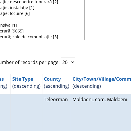
mber of records per page:
ss
Site Type
County
City/Town/Village/Com
ing)
(descending)
(ascending)
(descending)
Teleorman
Măldăeni, com. Măldăeni