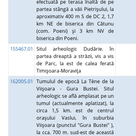
efectuată pe terasa înaltă de pe
partea stângă a văii Pietrişului, la
aproximativ 400 m S de DC 2, 1,7
km NE de biserica din Cătunu
(com. Poeni) şi 3 km NV de
biserica din Poeni.
155467.01
Situl arheologic Dudărie. în
partea dreaptă a străzii, vis a vis
de Parc, la est de calea ferată
Timişoara-Moraviţa
162005.01
Tumulul de epocă La Tène de la
Viişoara - Gura Bustei. Situl
arheologic se află amplasat pe un
tumul (actualmente aplatizat), la
circa 1,5 km. est de centrul
oraşului Vaslui, în suburbia
Viişoara (punctul "Gura Bustei" ),
la cca. 700 m. sud-est de această