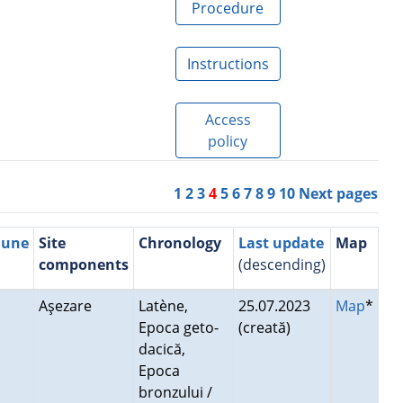
Procedure
Instructions
Access
policy
1
2
3
4
5
6
7
8
9
10
Next pages
mune
Site
Chronology
Last update
Map
components
(descending)
Aşezare
Latène,
25.07.2023
Map
*
Epoca geto-
(creată)
dacică,
Epoca
bronzului /