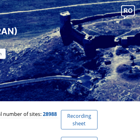
RAN)
l number of sites:
28988
Recording
sheet