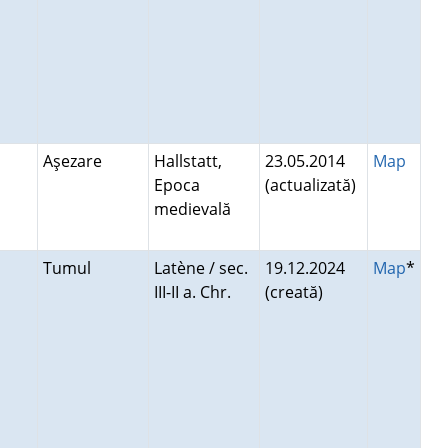
Aşezare
Hallstatt,
23.05.2014
Map
Epoca
(actualizată)
medievală
Tumul
Latène / sec.
19.12.2024
Map
*
III-II a. Chr.
(creată)