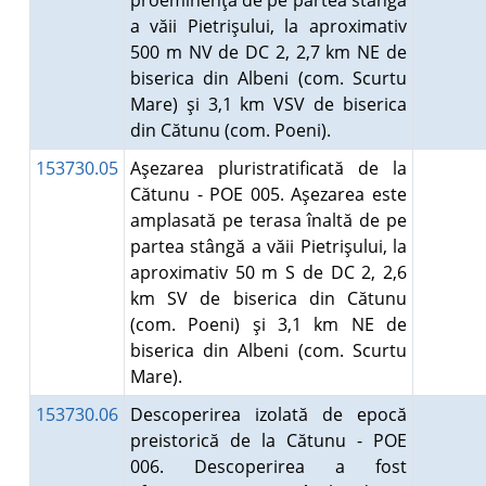
proeminenţă de pe partea stângă
a văii Pietrişului, la aproximativ
500 m NV de DC 2, 2,7 km NE de
biserica din Albeni (com. Scurtu
Mare) şi 3,1 km VSV de biserica
din Cătunu (com. Poeni).
153730.05
Aşezarea pluristratificată de la
Cătunu - POE 005. Aşezarea este
amplasată pe terasa înaltă de pe
partea stângă a văii Pietrişului, la
aproximativ 50 m S de DC 2, 2,6
km SV de biserica din Cătunu
(com. Poeni) şi 3,1 km NE de
biserica din Albeni (com. Scurtu
Mare).
153730.06
Descoperirea izolată de epocă
preistorică de la Cătunu - POE
006. Descoperirea a fost