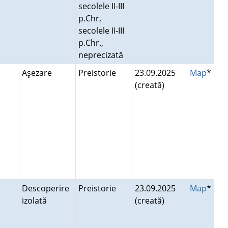
secolele II-III
p.Chr,
secolele II-III
p.Chr.,
neprecizată
Aşezare
Preistorie
23.09.2025
Map
*
(creată)
Descoperire
Preistorie
23.09.2025
Map
*
izolată
(creată)