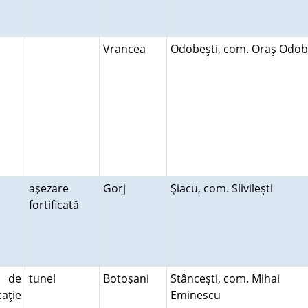
Vrancea
Odobeşti, com. Oraş Odob
e
aşezare
Gorj
Şiacu, com. Slivileşti
fortificată
 de
tunel
Botoşani
Stânceşti, com. Mihai
aţie
Eminescu