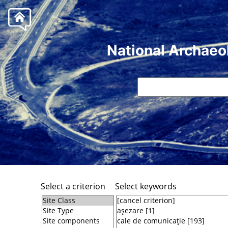
National Archaeo
Select a criterion
Select keywords