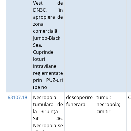
Vest de
DN3C, în
apropiere de
zona
comercială
Jumbo-Black
Sea.
Cuprinde
loturi
intravilane
reglementate
prin PUZ-uri
(pe no
63107.18
Necropola
descoperire
tumul;
C
tumulară de
funerară
necropolă;
la Biruinţa -
cimitir
Sit 46.
Necropola se