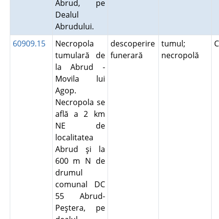
Abrud, pe
Dealul
Abrudului.
60909.15
Necropola
descoperire
tumul;
C
tumulară de
funerară
necropolă
la Abrud -
Movila lui
Agop.
Necropola se
află a 2 km
NE de
localitatea
Abrud şi la
600 m N de
drumul
comunal DC
55 Abrud-
Peştera, pe