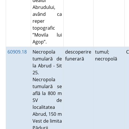
dealul
Abrudului,
având ca
reper
topografic
”Movila lui
Agop”.
60909.18
Necropola
descoperire
tumul;
C
tumulară de
funerară
necropolă
la Abrud - Sit
25.
Necropola
tumulară se
află la 800 m
SV de
localitatea
Abrud, 150 m
Vest de limita
Pădurii