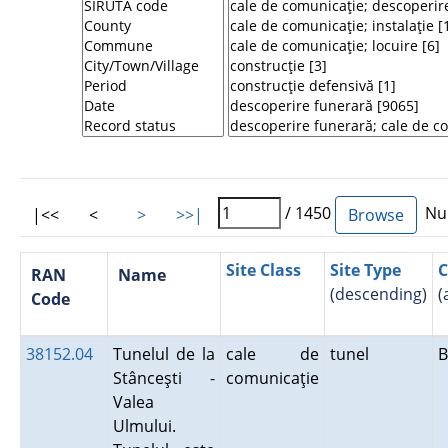
/ 1450
Num
|<<
<
>
>>|
Site Class
Site Type
C
RAN
Name
(descending)
(
Code
38152.04
Tunelul de la
cale de
tunel
B
Stânceşti -
comunicaţie
Valea
Ulmului.