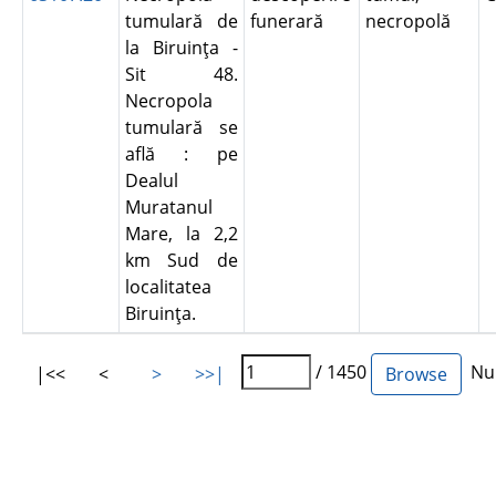
tumulară de
funerară
necropolă
la Biruinţa -
Sit 48.
Necropola
tumulară se
află : pe
Dealul
Muratanul
Mare, la 2,2
km Sud de
localitatea
Biruinţa.
/ 1450
Num
|<<
<
>
>>|