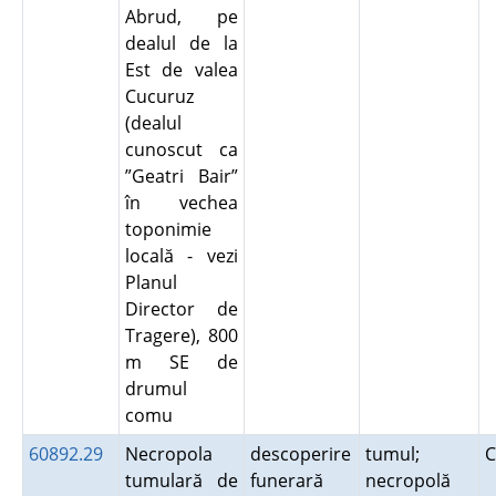
Abrud, pe
dealul de la
Est de valea
Cucuruz
(dealul
cunoscut ca
”Geatri Bair”
în vechea
toponimie
locală - vezi
Planul
Director de
Tragere), 800
m SE de
drumul
comu
60892.29
Necropola
descoperire
tumul;
C
tumulară de
funerară
necropolă