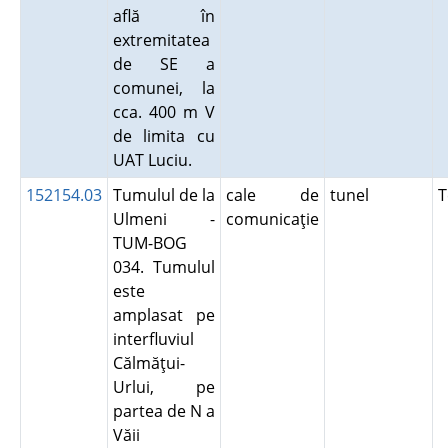
află în
extremitatea
de SE a
comunei, la
cca. 400 m V
de limita cu
UAT Luciu.
152154.03
Tumulul de la
cale de
tunel
T
Ulmeni -
comunicaţie
TUM-BOG
034. Tumulul
este
amplasat pe
interfluviul
Călmăţui-
Urlui, pe
partea de N a
Văii