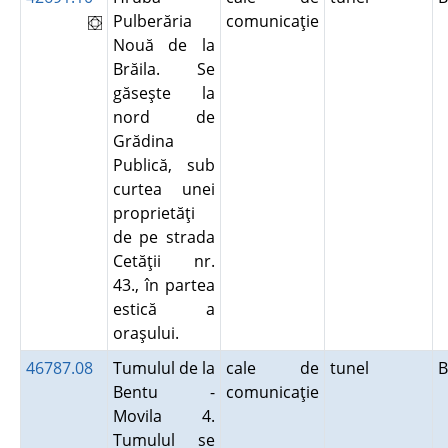
Pulberăria
comunicaţie
Nouă de la
Brăila. Se
găseşte la
nord de
Grădina
Publică, sub
curtea unei
proprietăţi
de pe strada
Cetăţii nr.
43., în partea
estică a
oraşului.
46787.08
Tumulul de la
cale de
tunel
Bentu -
comunicaţie
Movila 4.
Tumulul se