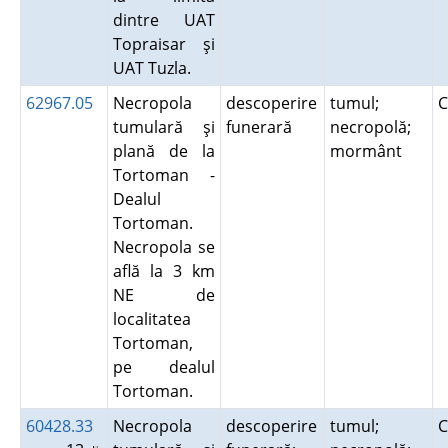
dintre UAT
Topraisar şi
UAT Tuzla.
62967.05
Necropola
descoperire
tumul;
C
tumulară şi
funerară
necropolă;
plană de la
mormânt
Tortoman -
Dealul
Tortoman.
Necropola se
află la 3 km
NE de
localitatea
Tortoman,
pe dealul
Tortoman.
60428.33
Necropola
descoperire
tumul;
C