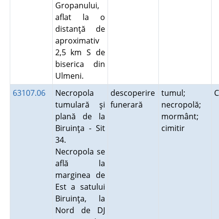
Gropanului,
aflat la o
distanţă de
aproximativ
2,5 km S de
biserica din
Ulmeni.
63107.06
Necropola
descoperire
tumul;
C
tumulară şi
funerară
necropolă;
plană de la
mormânt;
Biruinţa - Sit
cimitir
34.
Necropola se
află la
marginea de
Est a satului
Biruinţa, la
Nord de DJ