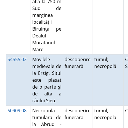
află la 750 m
Sud de
marginea
localităţii
Biruinţa, pe
Dealul
Muratanul
Mare.
54555.02
Movilele
descoperire
tumul;
C
medievale de
funerară
necropolă
S
la Ersig. Situl
este plasat
de o parte şi
de alta a
râului Sieu.
60909.08
Necropola
descoperire
tumul;
C
tumulară de
funerară
necropolă
la Abrud -