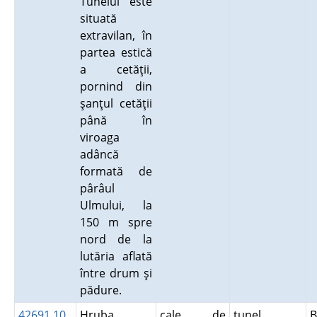
Tunelul este
situată
extravilan, în
partea estică
a cetăţii,
pornind din
şanţul cetăţii
până în
viroaga
adâncă
formată de
pârâul
Ulmului, la
150 m spre
nord de la
lutăria aflată
între drum şi
pădure.
42691.10
Hruba
cale de
tunel
B