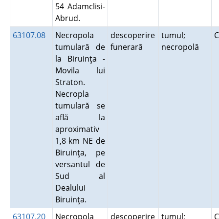
54 Adamclisi-
Abrud.
63107.08
Necropola
descoperire
tumul;
C
tumulară de
funerară
necropolă
la Biruinţa -
Movila lui
Straton.
Necropla
tumulară se
află la
aproximativ
1,8 km NE de
Biruinţa, pe
versantul de
Sud al
Dealului
Biruinţa.
63107.20
Necropola
descoperire
tumul;
C