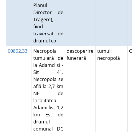
Planul
Director de
Tragere),
fiind
traversat de
drumul co
60892.33
Necropola
descoperire
tumul;
C
tumulară de
funerară
necropolă
la Adamclisi -
Sit 41.
Necropola se
află la 2,7 km
NE de
localitatea
Adamclisi, 1,2
km Est de
drumul
comunal DC