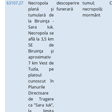
63107.27
Necropola
descoperire
tumul;
C
plană şi
funerară
necropolă;
tumulară de
mormânt
la Biruinţa -
Sara Iuk.
Necropola se
află la 3,5 km
SE de
Biruinţa şi
aproximativ
7 km Vest de
Tuzla, pe
platoul
cunoscut în
Planurile
Directoare
de Tragere
ca ”Sara Iuk”,
la limita