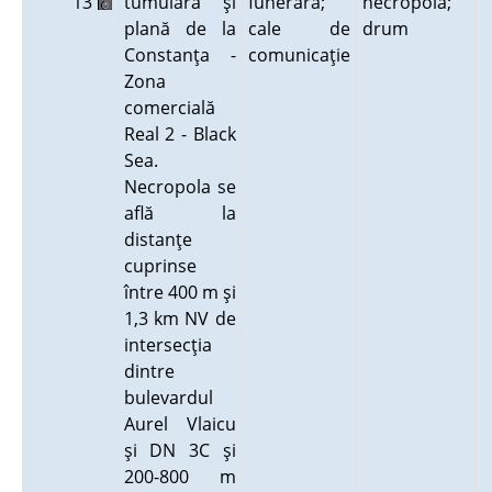
13
tumulară şi
funerară;
necropolă;
plană de la
cale de
drum
Constanţa -
comunicaţie
Zona
comercială
Real 2 - Black
Sea.
Necropola se
află la
distanţe
cuprinse
între 400 m şi
1,3 km NV de
intersecţia
dintre
bulevardul
Aurel Vlaicu
şi DN 3C şi
200-800 m