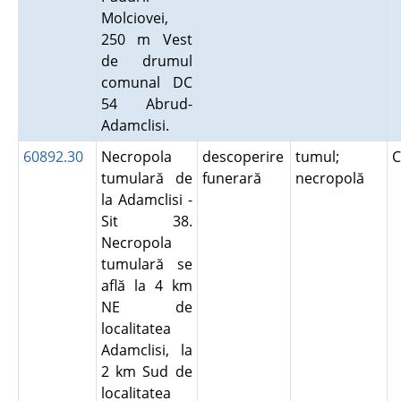
Molciovei,
250 m Vest
de drumul
comunal DC
54 Abrud-
Adamclisi.
60892.30
Necropola
descoperire
tumul;
C
tumulară de
funerară
necropolă
la Adamclisi -
Sit 38.
Necropola
tumulară se
află la 4 km
NE de
localitatea
Adamclisi, la
2 km Sud de
localitatea