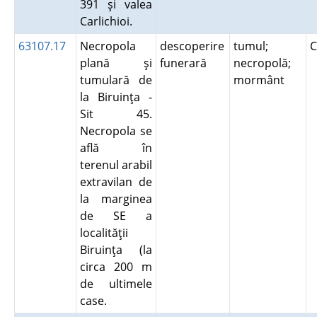
391 şi valea
Carlichioi.
63107.17
Necropola
descoperire
tumul;
C
plană şi
funerară
necropolă;
tumulară de
mormânt
la Biruinţa -
Sit 45.
Necropola se
află în
terenul arabil
extravilan de
la marginea
de SE a
localităţii
Biruinţa (la
circa 200 m
de ultimele
case.