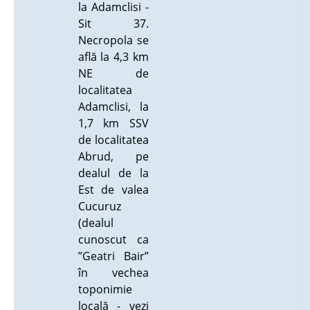
la Adamclisi -
Sit 37.
Necropola se
află la 4,3 km
NE de
localitatea
Adamclisi, la
1,7 km SSV
de localitatea
Abrud, pe
dealul de la
Est de valea
Cucuruz
(dealul
cunoscut ca
”Geatri Bair”
în vechea
toponimie
locală - vezi