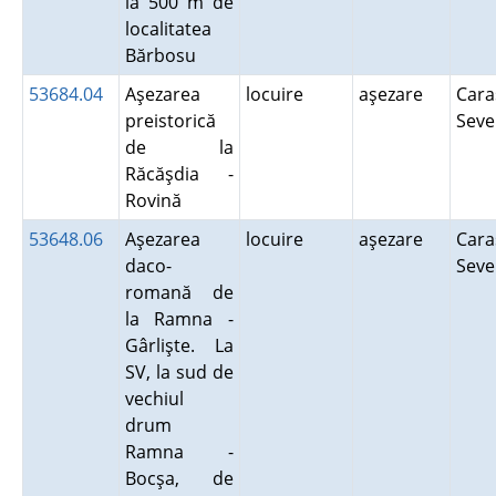
la 500 m de
localitatea
Bărbosu
53684.04
Aşezarea
locuire
aşezare
Cara
preistorică
Seve
de la
Răcăşdia -
Rovină
53648.06
Aşezarea
locuire
aşezare
Cara
daco-
Seve
romană de
la Ramna -
Gârlişte. La
SV, la sud de
vechiul
drum
Ramna -
Bocşa, de