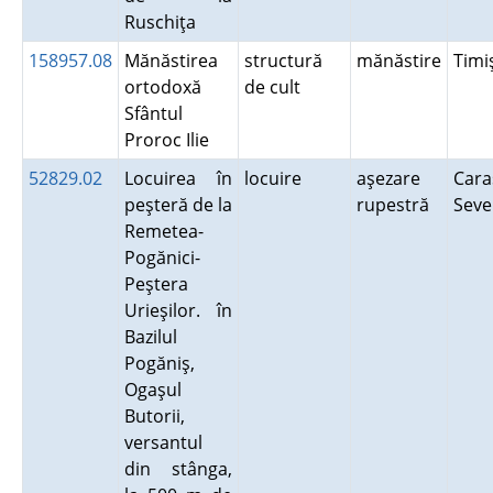
Ruschiţa
158957.08
Mănăstirea
structură
mănăstire
Tim
ortodoxă
de cult
Sfântul
Proroc Ilie
52829.02
Locuirea în
locuire
aşezare
Cara
peşteră de la
rupestră
Seve
Remetea-
Pogănici-
Peştera
Urieşilor. în
Bazilul
Pogăniş,
Ogaşul
Butorii,
versantul
din stânga,