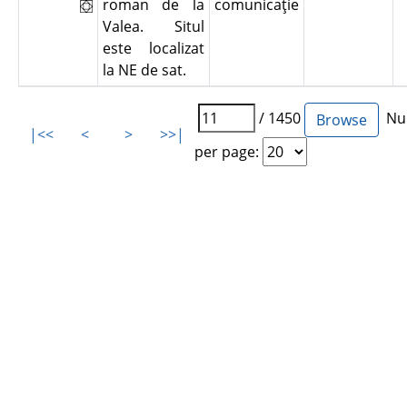
roman de la
comunicaţie
Valea. Situl
este localizat
la NE de sat.
/ 1450
Num
|<<
<
>
>>|
per page: