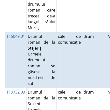
drumului
roman care
trecea de-a
lungul râului
Mureş.
115049.01
Drumul
cale de
drum
roman de la
comunicaţie
Stejeriş.
Urmele
drumului
roman se
găsesc la
nord-est de
sat.
119732.03
Drumul
cale de
drum
roman de la
comunicaţie
Suseni.
Urmele