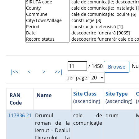
/ 1450
Num
|<<
<
>
>>|
per page:
Site Class
Site Type
C
RAN
Name
(ascending)
(ascending)
(
Code
117836.21
Drumul
cale de
drum
roman de la
comunicaţie
Iernut - Dealul
Fierarului. La