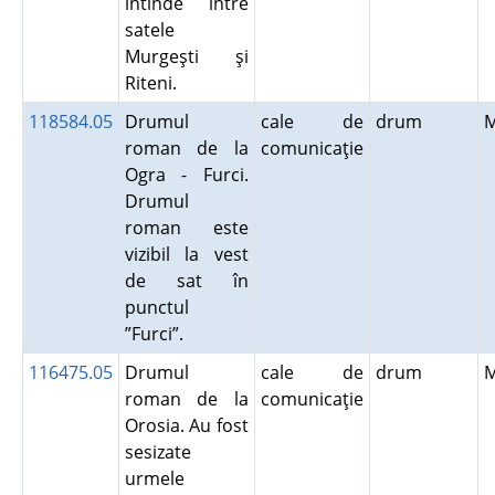
întinde între
satele
Murgeşti şi
Riteni.
118584.05
Drumul
cale de
drum
roman de la
comunicaţie
Ogra - Furci.
Drumul
roman este
vizibil la vest
de sat în
punctul
”Furci”.
116475.05
Drumul
cale de
drum
roman de la
comunicaţie
Orosia. Au fost
sesizate
urmele