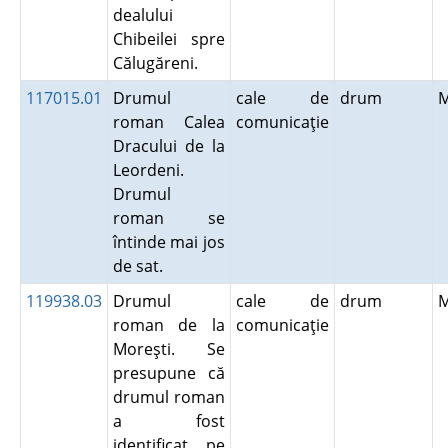
dealului
Chibeilei spre
Călugăreni.
117015.01
Drumul
cale de
drum
roman Calea
comunicaţie
Dracului de la
Leordeni.
Drumul
roman se
întinde mai jos
de sat.
119938.03
Drumul
cale de
drum
roman de la
comunicaţie
Moreşti. Se
presupune că
drumul roman
a fost
identificat pe