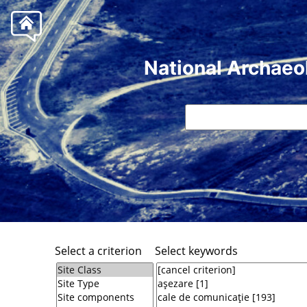
National Archaeo
Select a criterion
Select keywords