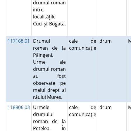
drumul roman
între
localităţile
Cuci şi Bogata.
117168.01
Drumul
cale de
drum
roman de la
comunicaţie
Păingeni.
Urme ale
drumul roman
au fost
observate pe
malul drept al
râului Mureş.
118806.03
Urmele
cale de
drum
drumului
comunicaţie
roman de la
Petelea. În