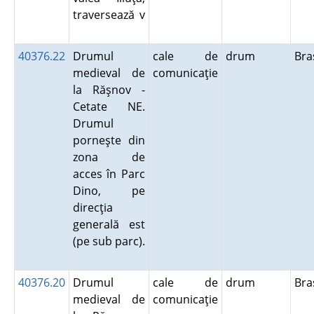
traversează v
40376.22
Drumul
cale de
drum
Br
medieval de
comunicaţie
la Răşnov -
Cetate NE.
Drumul
porneşte din
zona de
acces în Parc
Dino, pe
direcţia
generală est
(pe sub parc).
40376.20
Drumul
cale de
drum
Br
medieval de
comunicaţie