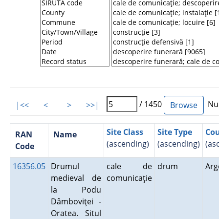
/ 1450
Num
|<<
<
>
>>|
Site Class
Site Type
Co
RAN
Name
(ascending)
(ascending)
(as
Code
16356.05
Drumul
cale de
drum
Ar
medieval de
comunicaţie
la Podu
Dâmboviţei -
Oratea. Situl