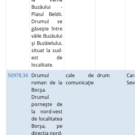
Buzăului -
Plaiul Beldii.
Drumul se
găseşte între
văile Buzăului
şi Buzăielului,
situat la sud-
est de
localitate.
50978.34
Drumul
cale de
drum
Car
roman de la
comunicaţie
Sev
Bocşa.
Drumul
porneşte de
la nord-vest
de localitatea
Borşa, pe
direcţia nord-