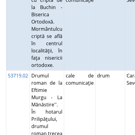
cu criptă de
comunicaţie
Sev
la Buchin -
Biserica
Ortodoxă.
Mormântulcu
criptă se află
în centrul
localităţii, în
faţa nisericii
ortodoxe.
53719.02
Drumul
cale de
drum
Car
roman de la
comunicaţie
Sev
Eftimie
Murgu - La
Mănăstire''.
În hotarul
Prilipăţului,
drumul
roman trecea