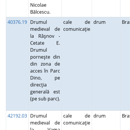
Nicolae
Bălcescu.
40376.19
Drumul
cale de
drum
Br
medieval de
comunicaţie
la Râşnov -
Cetate E.
Drumul
porneşte din
din zona de
acces în Parc
Dino, pe
direcţia
generală est
(pe sub parc).
42192.03
Drumul
cale de
drum
Br
medieval de
comunicaţie
la Vama