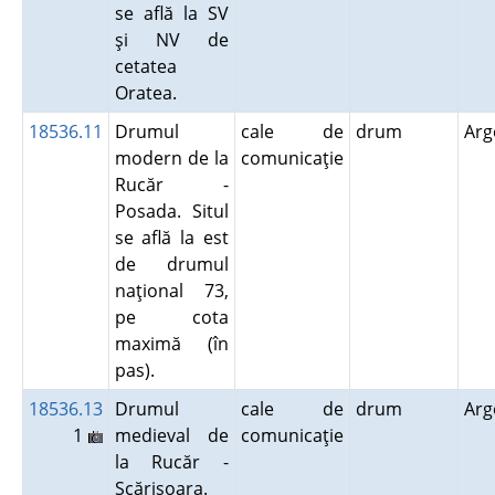
se află la SV
şi NV de
cetatea
Oratea.
18536.11
Drumul
cale de
drum
Ar
modern de la
comunicaţie
Rucăr -
Posada. Situl
se află la est
de drumul
naţional 73,
pe cota
maximă (în
pas).
18536.13
Drumul
cale de
drum
Ar
1
medieval de
comunicaţie
la Rucăr -
Scărişoara.