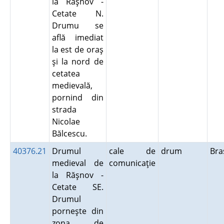
la Răşnov -
Cetate N.
Drumu se
află imediat
la est de oraş
şi la nord de
cetatea
medievală,
pornind din
strada
Nicolae
Bălcescu.
40376.21
Drumul
cale de
drum
Br
medieval de
comunicaţie
la Răşnov -
Cetate SE.
Drumul
porneşte din
zona de