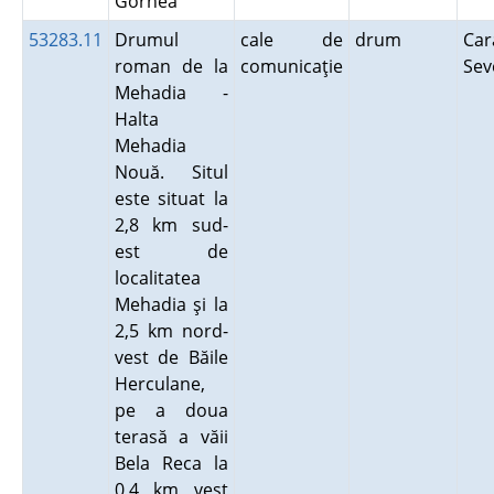
Gornea
53283.11
Drumul
cale de
drum
Car
roman de la
comunicaţie
Sev
Mehadia -
Halta
Mehadia
Nouă. Situl
este situat la
2,8 km sud-
est de
localitatea
Mehadia şi la
2,5 km nord-
vest de Băile
Herculane,
pe a doua
terasă a văii
Bela Reca la
0,4 km vest