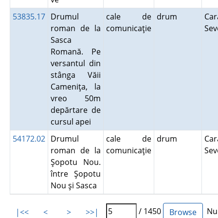
53835.17
Drumul
cale de
drum
Car
roman de la
comunicaţie
Sev
Sasca
Romană. Pe
versantul din
stânga Văii
Cameniţa, la
vreo 50m
depărtare de
cursul apei
54172.02
Drumul
cale de
drum
Car
roman de la
comunicaţie
Sev
Şopotu Nou.
între Şopotu
Nou şi Sasca
/ 1450
Num
|<<
<
>
>>|