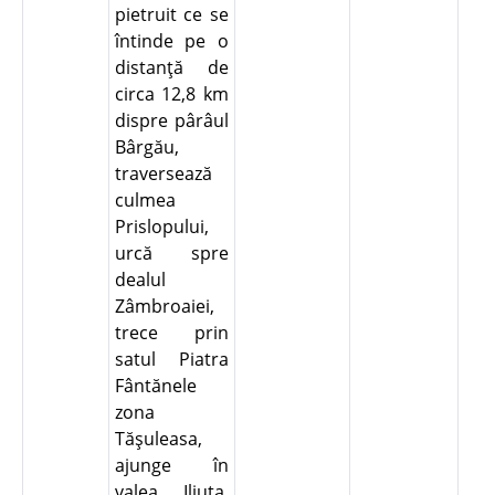
pietruit ce se
întinde pe o
distanţă de
circa 12,8 km
dispre pârâul
Bârgău,
traversează
culmea
Prislopului,
urcă spre
dealul
Zâmbroaiei,
trece prin
satul Piatra
Fântănele
zona
Tăşuleasa,
ajunge în
valea Iliuţa,