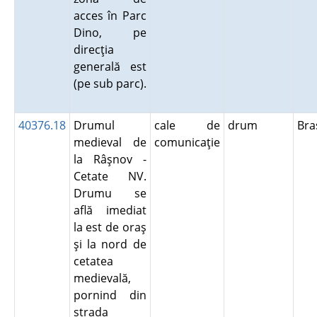
acces în Parc
Dino, pe
direcţia
generală est
(pe sub parc).
40376.18
Drumul
cale de
drum
Br
medieval de
comunicaţie
la Râşnov -
Cetate NV.
Drumu se
află imediat
la est de oraş
şi la nord de
cetatea
medievală,
pornind din
strada