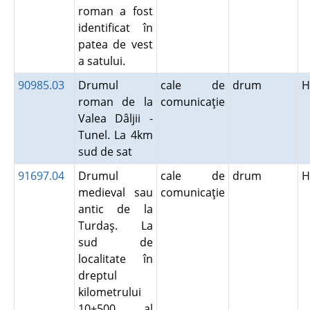
roman a fost
identificat în
patea de vest
a satului.
90985.03
Drumul
cale de
drum
H
roman de la
comunicaţie
Valea Dâljii -
Tunel. La 4km
sud de sat
91697.04
Drumul
cale de
drum
H
medieval sau
comunicaţie
antic de la
Turdaş. La
sud de
localitate în
dreptul
kilometrului
10+500 al