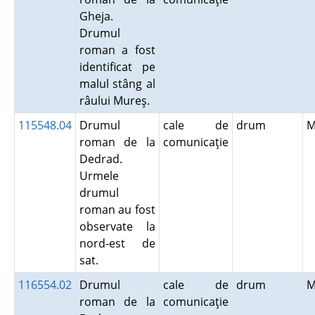
Gheja.
Drumul
roman a fost
identificat pe
malul stâng al
râului Mureş.
115548.04
Drumul
cale de
drum
M
roman de la
comunicaţie
Dedrad.
Urmele
drumul
roman au fost
observate la
nord-est de
sat.
116554.02
Drumul
cale de
drum
M
roman de la
comunicaţie