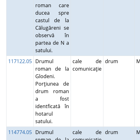
roman care
ducea spre
castul de la
Călugăreni se
observă în
partea de N a
satului.
117122.05
Drumul
cale de
drum
M
roman de la
comunicaţie
Glodeni.
Porţiunea de
drum roman
a fost
identficată în
hotarul
satului.
114774.05
Drumul
cale de
drum
M
roman de la
comunicaţie