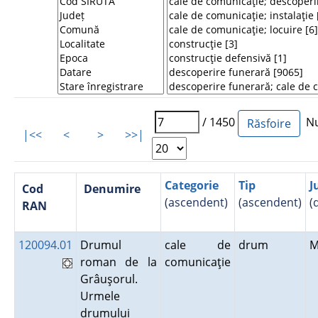
/ 1450
Num
|<<
<
>
>>|
Categorie
Tip
J
Cod
Denumire
(ascendent)
(ascendent)
(
RAN
120094.01
Drumul
cale de
drum
M
roman de la
comunicaţie
Grâuşorul.
Urmele
drumului