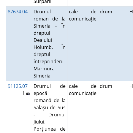
Surpării
87674.04
Drumul
cale de
drum
H
roman de la
comunicaţie
Simeria - În
dreptul
Dealului
Holumb. În
dreptul
întreprinderii
Marmura
Simeria
91125.07
Drumul de
cale de
drum
H
1
epocă
comunicaţie
romană de la
Sălaşu de Sus
- Drumul
Jiului.
Porţiunea de