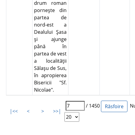
drum roman
porneşte din
partea de
nord-est a
Dealului Şasa
şi ajunge
până în
partea de vest
a localităţii
Sălaşu de Sus,
în apropierea
Bisericii "Sf.
Nicolae".
/ 1450
Num
|<<
<
>
>>|