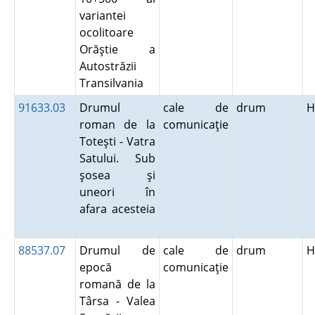
variantei
ocolitoare
Orăştie a
Autostrăzii
Transilvania
91633.03
Drumul
cale de
drum
H
roman de la
comunicaţie
Toteşti - Vatra
Satului. Sub
şosea şi
uneori în
afara acesteia
88537.07
Drumul de
cale de
drum
H
epocă
comunicaţie
romană de la
Târsa - Valea