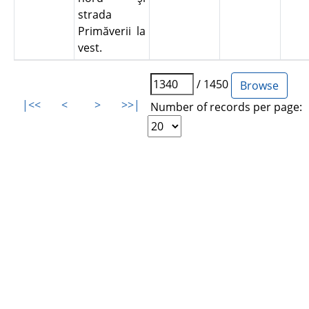
strada
Primăverii la
vest.
/ 1450
|<<
<
>
>>|
Number of records per page: