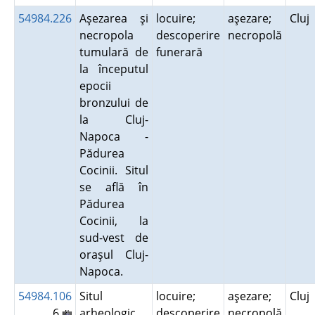
54984.226
Aşezarea şi
locuire;
aşezare;
Cluj
necropola
descoperire
necropolă
tumulară de
funerară
la începutul
epocii
bronzului de
la Cluj-
Napoca -
Pădurea
Cocinii. Situl
se află în
Pădurea
Cocinii, la
sud-vest de
oraşul Cluj-
Napoca.
54984.106
Situl
locuire;
aşezare;
Cluj
6
arheologic
descoperire
necropolă