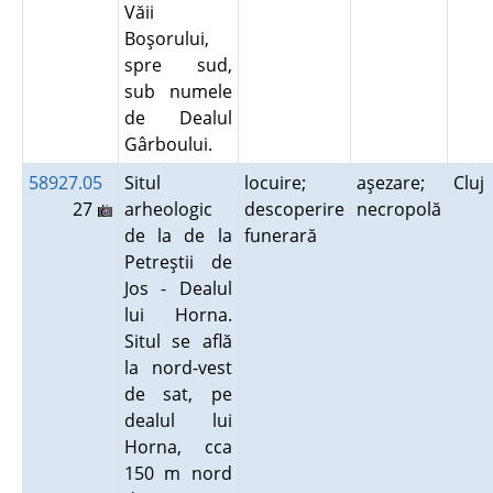
Văii
Boşorului,
spre sud,
sub numele
de Dealul
Gârboului.
58927.05
Situl
locuire;
aşezare;
Cluj
27
arheologic
descoperire
necropolă
de la de la
funerară
Petreştii de
Jos - Dealul
lui Horna.
Situl se află
la nord-vest
de sat, pe
dealul lui
Horna, cca
150 m nord