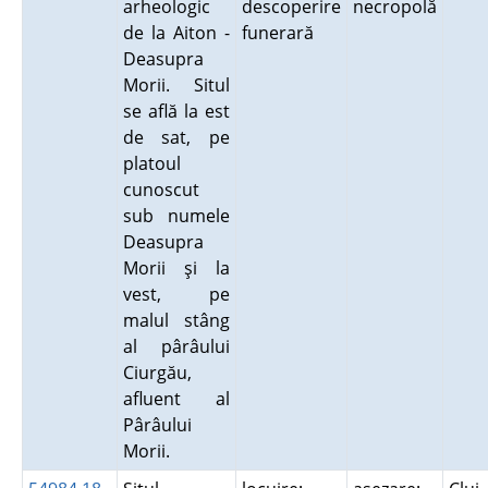
arheologic
descoperire
necropolă
de la Aiton -
funerară
Deasupra
Morii. Situl
se află la est
de sat, pe
platoul
cunoscut
sub numele
Deasupra
Morii şi la
vest, pe
malul stâng
al pârâului
Ciurgău,
afluent al
Pârâului
Morii.