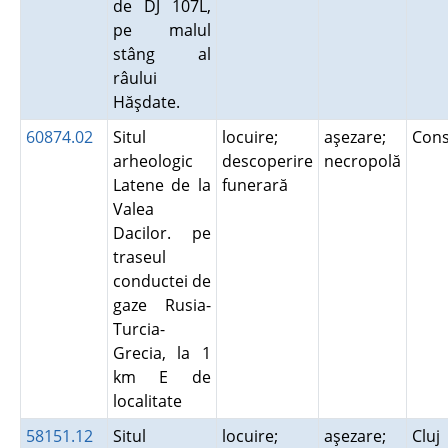
de DJ 107L,
pe malul
stâng al
râului
Hăşdate.
60874.02
Situl
locuire;
aşezare;
Con
arheologic
descoperire
necropolă
Latene de la
funerară
Valea
Dacilor. pe
traseul
conductei de
gaze Rusia-
Turcia-
Grecia, la 1
km E de
localitate
58151.12
Situl
locuire;
aşezare;
Cluj