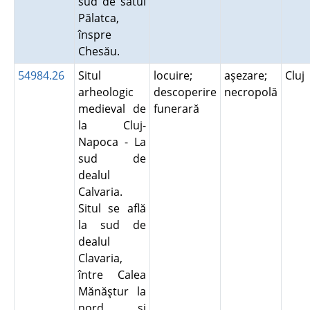
sud de satul
Pălatca,
înspre
Chesău.
54984.26
Situl
locuire;
aşezare;
Cluj
arheologic
descoperire
necropolă
medieval de
funerară
la Cluj-
Napoca - La
sud de
dealul
Calvaria.
Situl se află
la sud de
dealul
Clavaria,
între Calea
Mănăştur la
nord şi