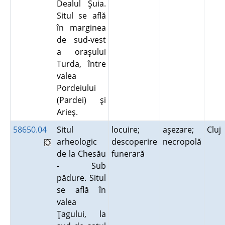
Dealul Şuia.
Situl se află
în marginea
de sud-vest
a oraşului
Turda, între
valea
Pordeiului
(Pardei) şi
Arieş.
58650.04
Situl
locuire;
aşezare;
Cluj
arheologic
descoperire
necropolă
de la Chesău
funerară
- Sub
pădure. Situl
se află în
valea
Ţagului, la