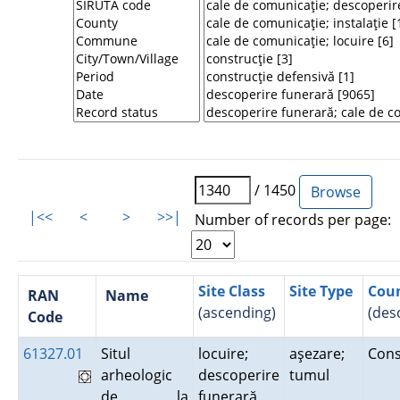
/ 1450
|<<
<
>
>>|
Number of records per page:
Site Class
Site Type
Cou
RAN
Name
(ascending)
(des
Code
61327.01
Situl
locuire;
aşezare;
Con
arheologic
descoperire
tumul
de la
funerară