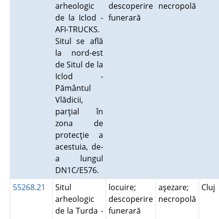
arheologic
descoperire
necropolă
de la Iclod -
funerară
AFI-TRUCKS.
Situl se află
la nord-est
de Situl de la
Iclod -
Pământul
Vlădicii,
parţial în
zona de
protecţie a
acestuia, de-
a lungul
DN1C/E576.
55268.21
Situl
locuire;
aşezare;
Cluj
arheologic
descoperire
necropolă
de la Turda -
funerară