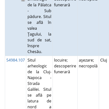
de la Pălatca
funerară
- Sub
pădure. Situl
se află în
valea
Ţagului, la
sud de sat,
înspre
Chesău.
54984.107
Situl
locuire;
aşezare;
Cluj
arheologic
descoperire
necropolă
de la Cluj-
funerară
Napoca -
Strada
Galilei. Situl
se află pe
latura de
nord a