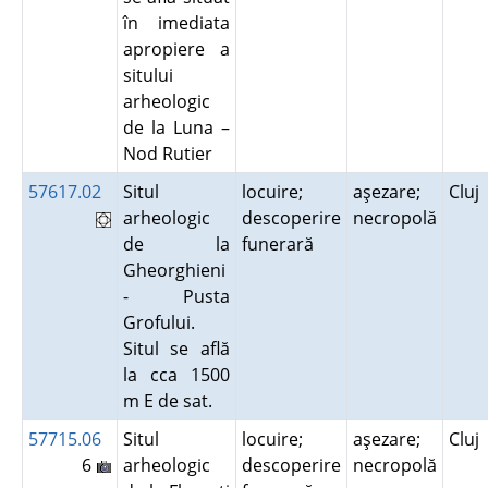
în imediata
apropiere a
sitului
arheologic
de la Luna –
Nod Rutier
57617.02
Situl
locuire;
aşezare;
Cluj
arheologic
descoperire
necropolă
de la
funerară
Gheorghieni
- Pusta
Grofului.
Situl se află
la cca 1500
m E de sat.
57715.06
Situl
locuire;
aşezare;
Cluj
6
arheologic
descoperire
necropolă