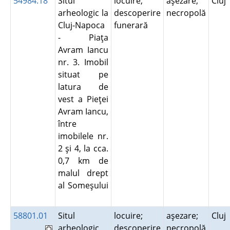
54984.18
Situl
locuire;
aşezare;
Cluj
arheologic la
descoperire
necropolă
Cluj-Napoca
funerară
- Piaţa
Avram Iancu
nr. 3. Imobil
situat pe
latura de
vest a Pieţei
Avram Iancu,
între
imobilele nr.
2 şi 4, la cca.
0,7 km de
malul drept
al Someşului
58801.01
Situl
locuire;
aşezare;
Cluj
arheologic
descoperire
necropolă