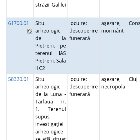
străzii Galilei
61700.01
Situl
locuire;
aşezare;
Con
arheologic
descoperire
mormânt
de la
funerară
Pietreni. pe
terenul IAS
Pietreni, Sala
II C2
58320.01
Situl
locuire;
aşezare;
Cluj
arheologic
descoperire
necropolă
de la Luna -
funerară
Tarlaua nr.
1. Terenul
supus
investigaţiei
arheologice
se află situat