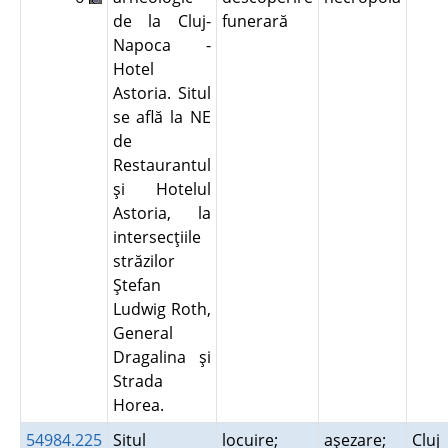
de la Cluj-
funerară
Napoca -
Hotel
Astoria. Situl
se află la NE
de
Restaurantul
şi Hotelul
Astoria, la
intersecţiile
străzilor
Ştefan
Ludwig Roth,
General
Dragalina şi
Strada
Horea.
54984.225
Situl
locuire;
aşezare;
Cluj