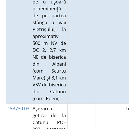
pe o uşoară
proeminenţă
de pe partea
stângă a văii
Pietrişului, la
aproximativ
500 m NV de
DC 2, 2,7 km
NE de biserica
din Albeni
(com. Scurtu
Mare) şi 3,1 km
VSV de biserica
din Cătunu
(com. Poeni).
153730.03
Aşezarea
T
getică de la
Cătunu - POE