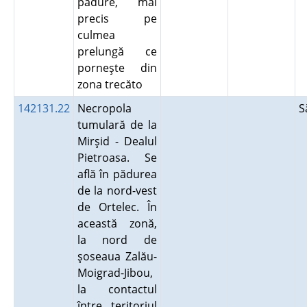
pădure, mai
precis pe
culmea
prelungă ce
porneşte din
zona trecăto
142131.22
Necropola
S
tumulară de la
Mirşid - Dealul
Pietroasa. Se
află în pădurea
de la nord-vest
de Ortelec. În
această zonă,
la nord de
şoseaua Zalău-
Moigrad-Jibou,
la contactul
între teritoriul