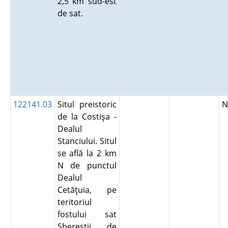
2,5 km sud-est
de sat.
122141.03
Situl preistoric
N
de la Costişa -
Dealul
Stanciului. Situl
se află la 2 km
N de punctul
Dealul
Cetăţuia, pe
teritoriul
fostului sat
Sbereştii de