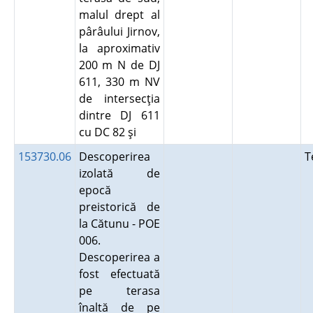
malul drept al
pârâului Jirnov,
la aproximativ
200 m N de DJ
611, 330 m NV
de intersecţia
dintre DJ 611
cu DC 82 şi
153730.06
Descoperirea
T
izolată de
epocă
preistorică de
la Cătunu - POE
006.
Descoperirea a
fost efectuată
pe terasa
înaltă de pe