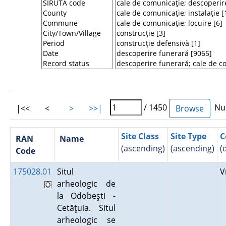
/ 1450
Num
|<<
<
>
>>|
Site Class
Site Type
C
RAN
Name
(ascending)
(ascending)
(
Code
175028.01
Situl
V
arheologic de
la Odobeşti -
Cetăţuia. Situl
arheologic se