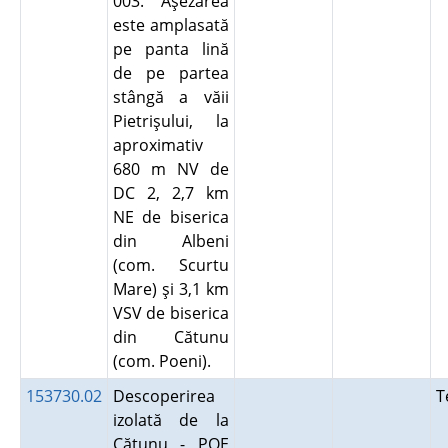
003. Aşezarea
este amplasată
pe panta lină
de pe partea
stângă a văii
Pietrişului, la
aproximativ
680 m NV de
DC 2, 2,7 km
NE de biserica
din Albeni
(com. Scurtu
Mare) şi 3,1 km
VSV de biserica
din Cătunu
(com. Poeni).
153730.02
Descoperirea
T
izolată de la
Cătunu - POE