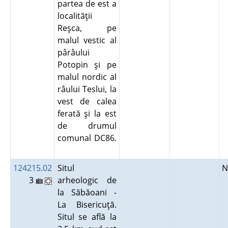
partea de est a
localităţii
Reşca, pe
malul vestic al
pârâului
Potopin şi pe
malul nordic al
râului Teslui, la
vest de calea
ferată şi la est
de drumul
comunal DC86.
124215.02
Situl
N
3
arheologic de
la Săbăoani -
La Bisericuţă.
Situl se află la