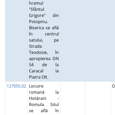
hramul
"Sfântul
Grigore" din
Potopinu.
Biserica se află
în centrul
satului, pe
Strada
Teodosie, în
apropierea DN
54 de la
Caracal la
Piatra Olt.
127055.02
Locuire
O
romană la
Hotărani -
Romula. Situl
se află în