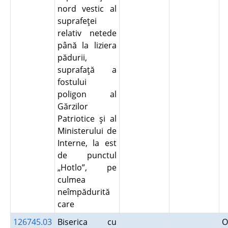
nord vestic al
suprafeţei
relativ netede
până la liziera
pădurii,
suprafaţă a
fostului
poligon al
Gărzilor
Patriotice şi al
Ministerului de
Interne, la est
de punctul
„Hotlo”, pe
culmea
neîmpădurită
care
126745.03
Biserica cu
O