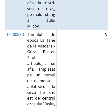
află la nord-
vest de oraş,
pe malul stâng
al râului
Milcov.
162005.01
Tumulul de
V
epocă La Tène
de la Viişoara -
Gura Bustei.
Situl
arheologic se
află amplasat
pe un tumul
(actualmente
aplatizat), la
circa 1,5 km.
est de centrul
oraşului Vaslui,