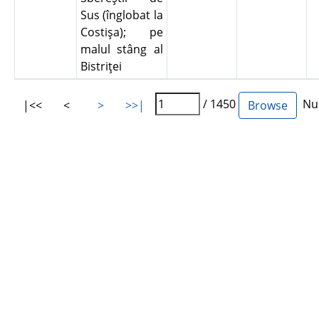
Sus (înglobat la
Costişa); pe
malul stâng al
Bistriţei
/ 1450
Num
|<<
<
>
>>|