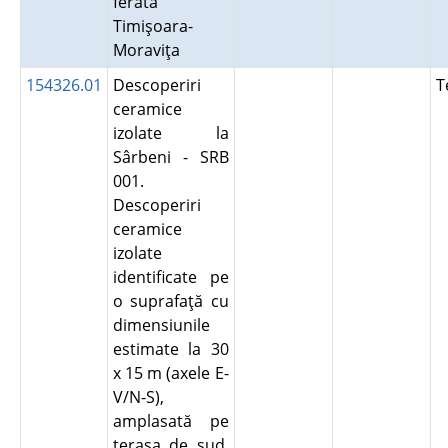
ferată
Timişoara-
Moraviţa
154326.01
Descoperiri
T
ceramice
izolate la
Sârbeni - SRB
001.
Descoperiri
ceramice
izolate
identificate pe
o suprafaţă cu
dimensiunile
estimate la 30
x 15 m (axele E-
V/N-S),
amplasată pe
terasa de sud,