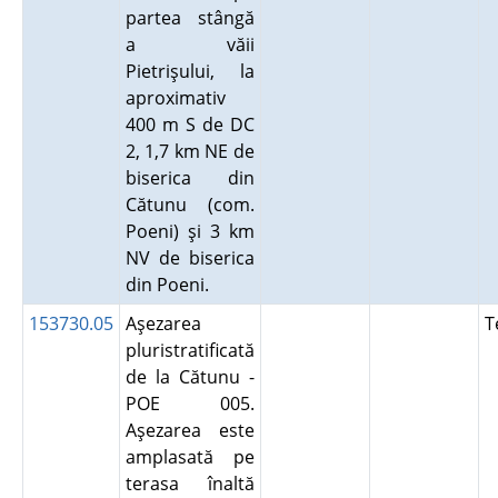
partea stângă
a văii
Pietrişului, la
aproximativ
400 m S de DC
2, 1,7 km NE de
biserica din
Cătunu (com.
Poeni) şi 3 km
NV de biserica
din Poeni.
153730.05
Aşezarea
T
pluristratificată
de la Cătunu -
POE 005.
Aşezarea este
amplasată pe
terasa înaltă