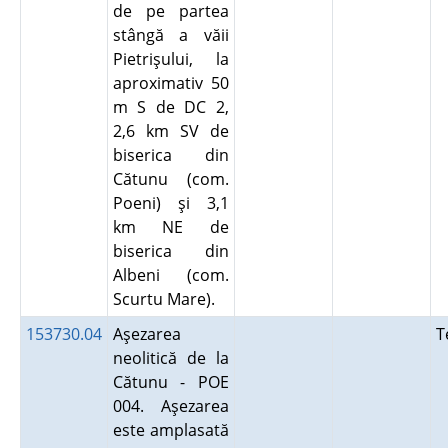
de pe partea
stângă a văii
Pietrişului, la
aproximativ 50
m S de DC 2,
2,6 km SV de
biserica din
Cătunu (com.
Poeni) şi 3,1
km NE de
biserica din
Albeni (com.
Scurtu Mare).
153730.04
Aşezarea
T
neolitică de la
Cătunu - POE
004. Aşezarea
este amplasată