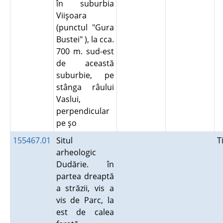
în suburbia
Viişoara
(punctul "Gura
Bustei" ), la cca.
700 m. sud-est
de această
suburbie, pe
stânga râului
Vaslui,
perpendicular
pe şo
155467.01
Situl
T
arheologic
Dudărie. în
partea dreaptă
a străzii, vis a
vis de Parc, la
est de calea