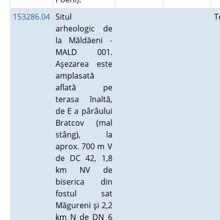
153286.04
Situl
T
arheologic de
la Măldăeni -
MALD 001.
Aşezarea este
amplasată
aflată pe
terasa înaltă,
de E a pârâului
Bratcov (mal
stâng), la
aprox. 700 m V
de DC 42, 1,8
km NV de
biserica din
fostul sat
Măgureni şi 2,2
km N de DN 6