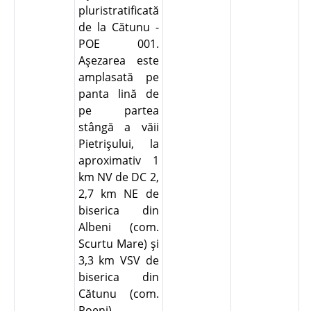
pluristratificată
de la Cătunu -
POE 001.
Aşezarea este
amplasată pe
panta lină de
pe partea
stângă a văii
Pietrişului, la
aproximativ 1
km NV de DC 2,
2,7 km NE de
biserica din
Albeni (com.
Scurtu Mare) şi
3,3 km VSV de
biserica din
Cătunu (com.
Poeni).