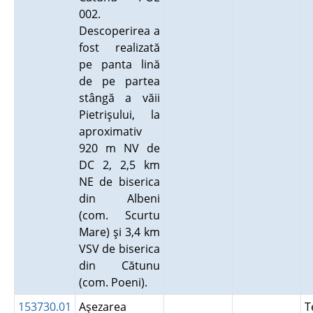
002.
Descoperirea a
fost realizată
pe panta lină
de pe partea
stângă a văii
Pietrişului, la
aproximativ
920 m NV de
DC 2, 2,5 km
NE de biserica
din Albeni
(com. Scurtu
Mare) şi 3,4 km
VSV de biserica
din Cătunu
(com. Poeni).
153730.01
Aşezarea
T