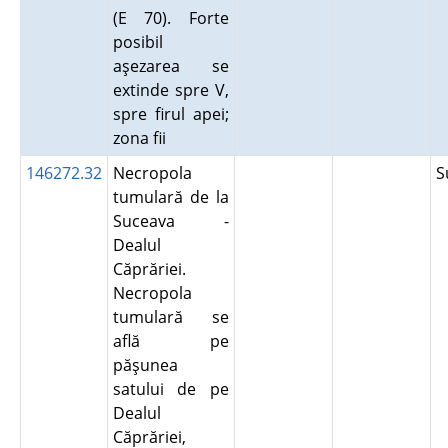
(E 70). Forte
posibil
aşezarea se
extinde spre V,
spre firul apei;
zona fii
146272.32
Necropola
S
tumulară de la
Suceava -
Dealul
Căprăriei.
Necropola
tumulară se
află pe
păşunea
satului de pe
Dealul
Căprăriei,