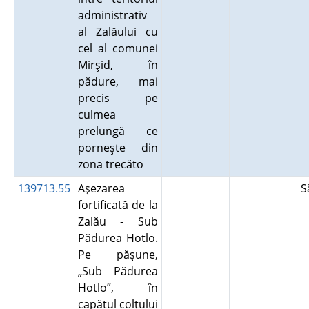
administrativ
al Zalăului cu
cel al comunei
Mirşid, în
pădure, mai
precis pe
culmea
prelungă ce
porneşte din
zona trecăto
139713.55
Aşezarea
S
fortificată de la
Zalău - Sub
Pădurea Hotlo.
Pe păşune,
„Sub Pădurea
Hotlo”, în
capătul colţului