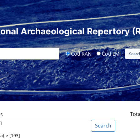
ional Archaeological Repertory (
Cod RAN
Cod LMI
Tota
ds