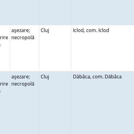
aşezare;
Cluj
Iclod, com. Iclod
rire
necropolă
ră
aşezare;
Cluj
Dăbâca, com. Dăbâca
rire
necropolă
ră