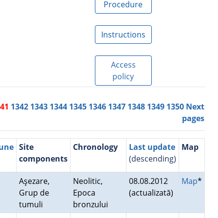
Procedure
Instructions
Access
policy
341
1342
1343
1344
1345
1346
1347
1348
1349
1350
Next
pages
mune
Site
Chronology
Last update
Map
components
(descending)
Aşezare,
Neolitic,
08.08.2012
Map
*
Grup de
Epoca
(actualizată)
tumuli
bronzului