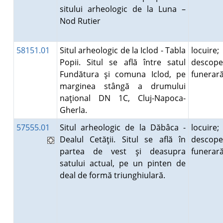
sitului arheologic de la Luna –
Nod Rutier
58151.01
Situl arheologic de la Iclod - Tabla
locuire;
Popii. Situl se află între satul
descope
Fundătura şi comuna Iclod, pe
funera
marginea stângă a drumului
naţional DN 1C, Cluj-Napoca-
Gherla.
57555.01
Situl arheologic de la Dăbâca -
locuire;
Dealul Cetăţii. Situl se află în
descope
partea de vest şi deasupra
funera
satului actual, pe un pinten de
deal de formă triunghiulară.