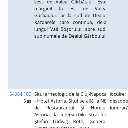
vest de Valea Gârbăului. Este
mărginit la est de Valea
Gârbăului, iar la sud de Dealul
Razoarele care continuă, de-a
lungul Văii Boşorului, spre sud,
sub numele de Dealul Gârboului.
54984.106
Situl arheologic de la Cluj-Napoca
locuire;
6
- Hotel Astoria. Situl se află la NE
descope
de Restaurantul şi Hotelul
funera
Astoria, la intersecţiile străzilor
Ştefan Ludwig Roth, General