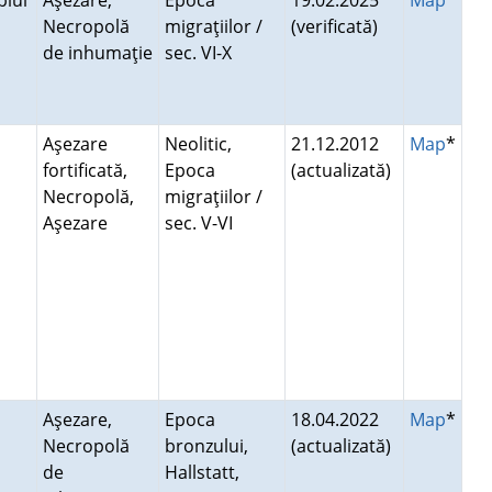
piul
Aşezare,
Epoca
19.02.2025
Map
Necropolă
migraţiilor /
(verificată)
de inhumaţie
sec. VI-X
Aşezare
Neolitic,
21.12.2012
Map
*
fortificată,
Epoca
(actualizată)
Necropolă,
migraţiilor /
Aşezare
sec. V-VI
Aşezare,
Epoca
18.04.2022
Map
*
Necropolă
bronzului,
(actualizată)
de
Hallstatt,