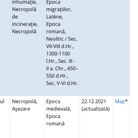
inhumaţie,
Epoca
Necropolă
migraţiilor,
de
Latène,
incineraţie,
Epoca
Necropolă
romană,
Neolitic / Sec.
VII-VIII d.Hr.,
1300-1100
î.Hr., Sec. III -
II a. Chr., 450–
550 d.Hr.,
Sec. V-VI d.Hr.
ul
Necropolă,
Epoca
22.12.2021
Map
*
Aşezare
medievală,
(actualizată)
Epoca
romană