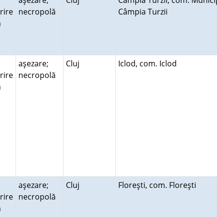
aşezare;
Cluj
Câmpia Turzii, com. Munici
rire
necropolă
Câmpia Turzii
ră
aşezare;
Cluj
Iclod, com. Iclod
rire
necropolă
ră
aşezare;
Cluj
Floreşti, com. Floreşti
rire
necropolă
ră