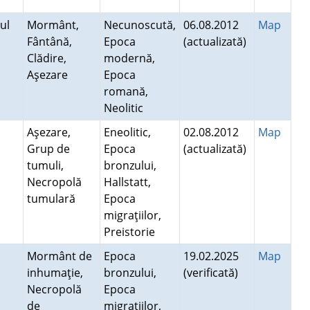
ul
Mormânt,
Necunoscută,
06.08.2012
Map
Fântână,
Epoca
(actualizată)
Clădire,
modernă,
Aşezare
Epoca
romană,
Neolitic
Aşezare,
Eneolitic,
02.08.2012
Map
Grup de
Epoca
(actualizată)
tumuli,
bronzului,
Necropolă
Hallstatt,
tumulară
Epoca
migraţiilor,
Preistorie
Mormânt de
Epoca
19.02.2025
Map
inhumaţie,
bronzului,
(verificată)
Necropolă
Epoca
de
migraţiilor,