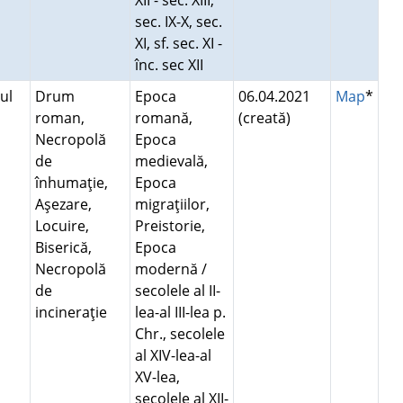
XII - sec. XIII,
sec. IX-X, sec.
XI, sf. sec. XI -
înc. sec XII
ul
Drum
Epoca
06.04.2021
Map
*
roman,
romană,
(creată)
Necropolă
Epoca
de
medievală,
înhumaţie,
Epoca
Aşezare,
migraţiilor,
Locuire,
Preistorie,
Biserică,
Epoca
Necropolă
modernă /
de
secolele al II-
incineraţie
lea-al III-lea p.
Chr., secolele
al XIV-lea-al
XV-lea,
secolele al XII-