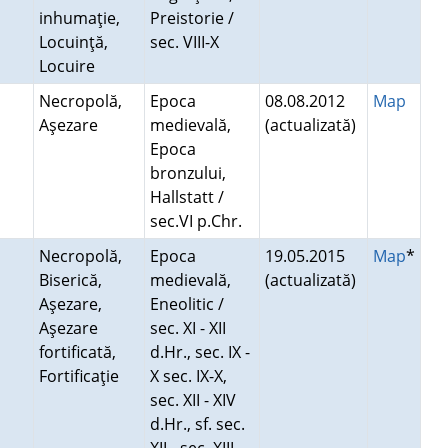
inhumaţie,
Preistorie /
Locuinţă,
sec. VIII-X
Locuire
Necropolă,
Epoca
08.08.2012
Map
Aşezare
medievală,
(actualizată)
Epoca
bronzului,
Hallstatt /
sec.VI p.Chr.
Necropolă,
Epoca
19.05.2015
Map
*
Biserică,
medievală,
(actualizată)
Aşezare,
Eneolitic /
Aşezare
sec. XI - XII
fortificată,
d.Hr., sec. IX -
Fortificaţie
X sec. IX-X,
sec. XII - XIV
d.Hr., sf. sec.