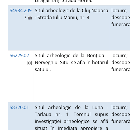
Dragalina şi Strada Horea.
54984.209
Situl arheologic de la Cluj-Napoca
locuire;
7
- Strada Iuliu Maniu, nr. 4
descope
funera
56229.02
Situl arheologic de la Bonţida -
locuire;
Nerveghiu. Situl se află în hotarul
descope
satului.
funera
58320.01
Situl arheologic de la Luna -
locuire;
Tarlaua nr. 1. Terenul supus
descope
investigaţiei arheologice se află
funera
situat în imediata apropiere a