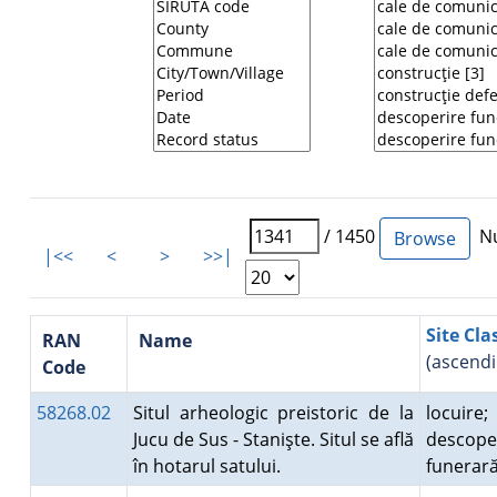
/ 1450
Nu
|<<
<
>
>>|
Site Cla
RAN
Name
(ascendi
Code
58268.02
Situl arheologic preistoric de la
locuire;
Jucu de Sus - Stanişte. Situl se află
descope
în hotarul satului.
funera