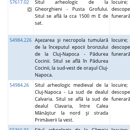
57617.02
Situl arheologic de la
locuire;
Gheorghieni - Pusta Grofului.
descope
Situl se află la cca 1500 m E de
funera
sat.
54984.226
Aşezarea şi necropola tumulară
locuire;
de la începutul epocii bronzului
descope
de la Cluj-Napoca - Pădurea
funera
Cocinii. Situl se află în Pădurea
Cocinii, la sud-vest de oraşul Cluj-
Napoca.
54984.26
Situl arheologic medieval de la
locuire;
Cluj-Napoca - La sud de dealul
descope
Calvaria. Situl se află la sud de
funera
dealul Clavaria, între Calea
Mănăştur la nord şi strada
Primăverii la vest.