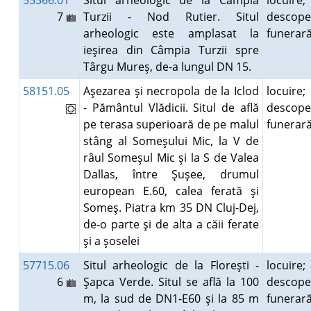
55366.01
Situl arheologic de la Câmpia
locuire;
7
Turzii - Nod Rutier. Situl
descope
arheologic este amplasat la
funera
ieşirea din Câmpia Turzii spre
Târgu Mureş, de-a lungul DN 15.
58151.05
Aşezarea şi necropola de la Iclod
locuire;
- Pământul Vlădicii. Situl de află
descope
pe terasa superioară de pe malul
funera
stâng al Someşului Mic, la V de
râul Someşul Mic şi la S de Valea
Dallas, între Şuşee, drumul
european E.60, calea ferată şi
Someş. Piatra km 35 DN Cluj-Dej,
de-o parte şi de alta a căii ferate
şi a şoselei
57715.06
Situl arheologic de la Floreşti -
locuire;
6
Şapca Verde. Situl se află la 100
descope
m, la sud de DN1-E60 şi la 85 m
funera