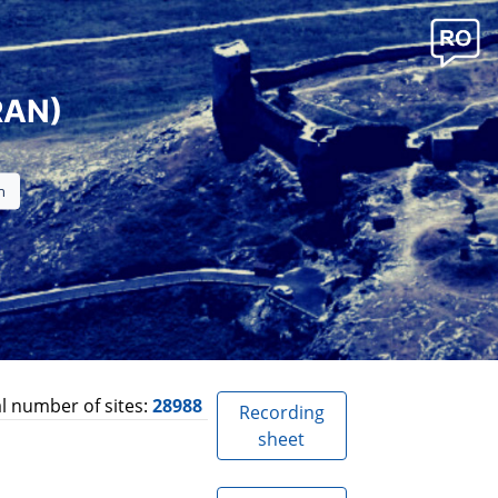
RAN)
l number of sites:
28988
Recording
sheet