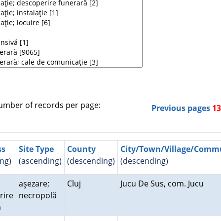
mber of records per page:
Previous pages
1
ss
Site Type
County
City/Town/Village/Com
ng)
(ascending)
(descending)
(descending)
aşezare;
Cluj
Jucu De Sus, com. Jucu
rire
necropolă
ră