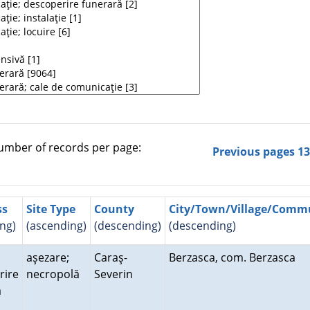
mber of records per page:
Previous pages
1
ss
Site Type
County
City/Town/Village/Com
ng)
(ascending)
(descending)
(descending)
aşezare;
Caraş-
Berzasca, com. Berzasca
rire
necropolă
Severin
ră