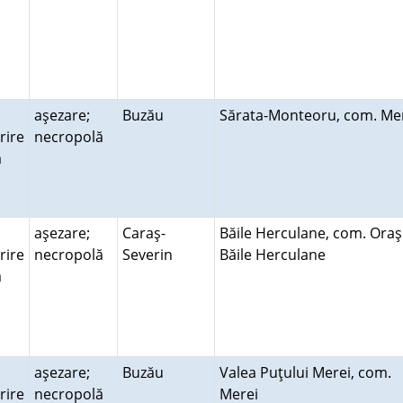
aşezare;
Buzău
Sărata-Monteoru, com. M
rire
necropolă
ră
aşezare;
Caraş-
Băile Herculane, com. Oraş
rire
necropolă
Severin
Băile Herculane
ră
aşezare;
Buzău
Valea Puţului Merei, com.
rire
necropolă
Merei