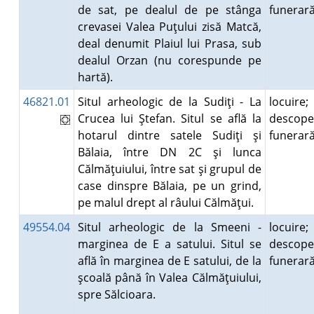
de sat, pe dealul de pe stânga
funera
crevasei Valea Puţului zisă Matcă,
deal denumit Plaiul lui Prasa, sub
dealul Orzan (nu corespunde pe
hartă).
46821.01
Situl arheologic de la Sudiţi - La
locuire;
Crucea lui Ştefan. Situl se află la
descope
hotarul dintre satele Sudiţi şi
funera
Bălaia, între DN 2C şi lunca
Călmăţuiului, între sat şi grupul de
case dinspre Bălaia, pe un grind,
pe malul drept al râului Călmăţui.
49554.04
Situl arheologic de la Smeeni -
locuire;
marginea de E a satului. Situl se
descope
află în marginea de E satului, de la
funera
şcoală până în Valea Călmăţuiului,
spre Sălcioara.