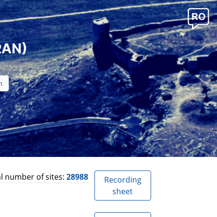
RAN)
l number of sites:
28988
Recording
sheet