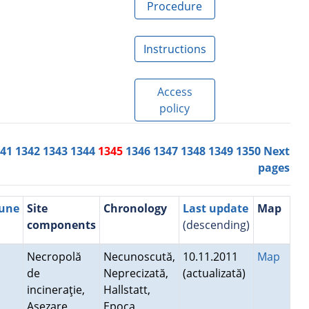
Procedure
Instructions
Access
policy
341
1342
1343
1344
1345
1346
1347
1348
1349
1350
Next
pages
mune
Site
Chronology
Last update
Map
components
(descending)
Necropolă
Necunoscută,
10.11.2011
Map
de
Neprecizată,
(actualizată)
incineraţie,
Hallstatt,
Aşezare
Epoca