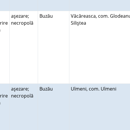
aşezare;
Buzău
Văcăreasca, com. Glodean
rire
necropolă
Siliştea
ră
aşezare;
Buzău
Ulmeni, com. Ulmeni
rire
necropolă
ră