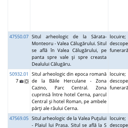
47550.07
Situl arheologic de la Sărata-
locuire;
Monteoru - Valea Călugărului. Situl
descope
se află în Valea Călugărului, pe
funera
panta spre vale şi spre creasta
Dealului Călugăru.
50932.01
Situl arheologic din epoca romană
locuire;
7
de la Băile Herculane - Zona
descope
Cazino, Parc Central. Zona
funera
cuprinsă între hotel Cerna, parcul
Central şi hotel Roman, pe ambele
părţi ale râului Cerna.
47569.05
Situl arheologic de la Valea Puţului
locuire;
- Plaiul lui Prasa. Situl se află la S
descope