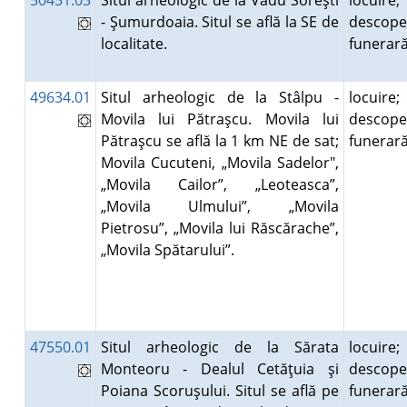
50451.03
Situl arheologic de la Vadu Soreşti
locuire;
- Şumurdoaia. Situl se află la SE de
descope
localitate.
funera
49634.01
Situl arheologic de la Stâlpu -
locuire;
Movila lui Pătraşcu. Movila lui
descope
Pătraşcu se află la 1 km NE de sat;
funera
Movila Cucuteni, „Movila Sadelor",
„Movila Cailor”, „Leoteasca”,
„Movila Ulmului”, „Movila
Pietrosu”, „Movila lui Răscărache”,
„Movila Spătarului”.
47550.01
Situl arheologic de la Sărata
locuire;
Monteoru - Dealul Cetăţuia şi
descope
Poiana Scoruşului. Situl se află pe
funera