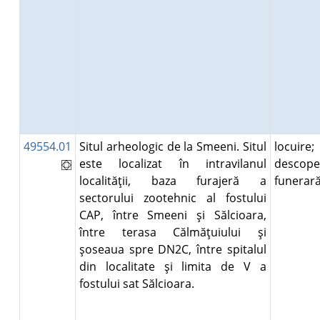
49554.01
Situl arheologic de la Smeeni. Situl
locuire;
este localizat în intravilanul
descope
localităţii, baza furajeră a
funera
sectorului zootehnic al fostului
CAP, între Smeeni şi Sălcioara,
între terasa Călmăţuiului şi
şoseaua spre DN2C, între spitalul
din localitate şi limita de V a
fostului sat Sălcioara.