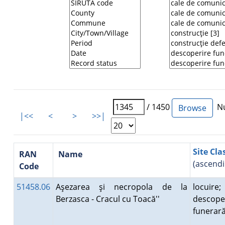
/ 1450
Nu
|<<
<
>
>>|
Site Cla
RAN
Name
(ascendi
Code
51458.06
Aşezarea şi necropola de la
locuire;
Berzasca - Cracul cu Toacă''
descope
funera