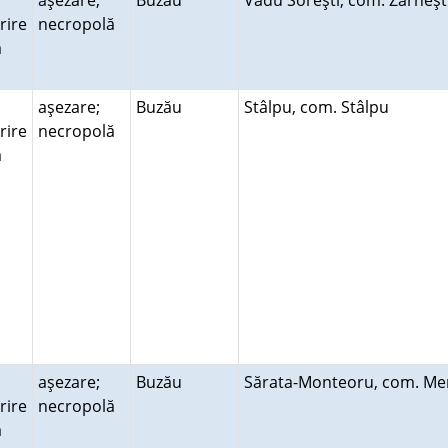
aşezare;
Buzău
Vadu Soreşti, com. Zărneş
rire
necropolă
ră
aşezare;
Buzău
Stâlpu, com. Stâlpu
rire
necropolă
ră
aşezare;
Buzău
Sărata-Monteoru, com. M
rire
necropolă
ră