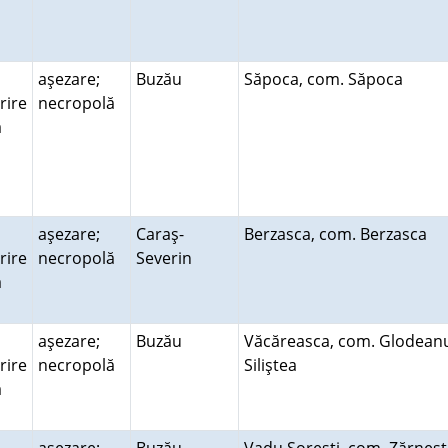
aşezare;
Buzău
Săpoca, com. Săpoca
rire
necropolă
ră
aşezare;
Caraş-
Berzasca, com. Berzasca
rire
necropolă
Severin
ră
aşezare;
Buzău
Văcăreasca, com. Glodean
rire
necropolă
Siliştea
ră