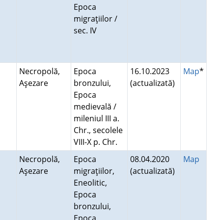
Epoca
migraţiilor /
sec. IV
Necropolă,
Epoca
16.10.2023
Map
*
Aşezare
bronzului,
(actualizată)
Epoca
medievală /
mileniul III a.
Chr., secolele
VIII-X p. Chr.
Necropolă,
Epoca
08.04.2020
Map
Aşezare
migraţiilor,
(actualizată)
Eneolitic,
Epoca
bronzului,
Epoca