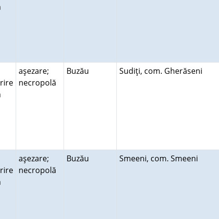
ră
aşezare;
Buzău
Sudiţi, com. Gherăseni
rire
necropolă
ră
aşezare;
Buzău
Smeeni, com. Smeeni
rire
necropolă
ră