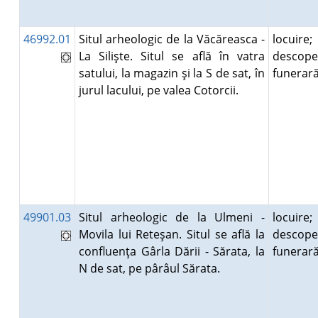
46992.01
Situl arheologic de la Văcăreasca -
locuire;
La Silişte. Situl se află în vatra
descope
satului, la magazin şi la S de sat, în
funera
jurul lacului, pe valea Cotorcii.
49901.03
Situl arheologic de la Ulmeni -
locuire;
Movila lui Reteşan. Situl se află la
descope
confluenţa Gârla Dării - Sărata, la
funera
N de sat, pe pârâul Sărata.