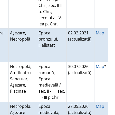
Chr., sec. II-III
p. Chr.,
secolul al IV-
lea p. Chr.
erei
Aşezare,
Epoca
02.02.2021
Map
Necropolă
bronzului,
(actualizată)
Hallstatt
Necropolă,
Epoca
30.07.2026
Map
*
Amfiteatru,
romană,
(actualizată)
Sanctuar,
Epoca
Aşezare,
medievală /
Piscinae
sec. II - III, sec.
II - III p.Chr.
Necropolă,
Epoca
27.05.2026
Map
Aşezare
medievală,
(actualizată)