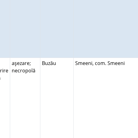
aşezare;
Buzău
Smeeni, com. Smeeni
rire
necropolă
ră