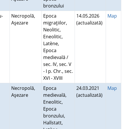
bronzului
u-
Necropolă,
Epoca
14.05.2026
Map
Aşezare
migraţiilor,
(actualizată)
Neolitic,
Eneolitic,
Latène,
Epoca
medievală /
sec. IV, sec. V
- I p. Chr., sec.
XVI - XVIII
Necropolă,
Epoca
24.03.2021
Map
Aşezare
medievală,
(actualizată)
Eneolitic,
Epoca
bronzului,
Hallstatt,