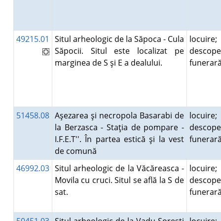
49215.01
Situl arheologic de la Săpoca - Cula
locuire;
Săpocii. Situl este localizat pe
descope
marginea de S şi E a dealului.
funera
51458.08
Aşezarea şi necropola Basarabi de
locuire;
la Berzasca - Staţia de pompare -
descope
I.F.E.T''. În partea estică şi la vest
funera
de comună
46992.03
Situl arheologic de la Văcăreasca -
locuire;
Movila cu cruci. Situl se află la S de
descope
sat.
funera