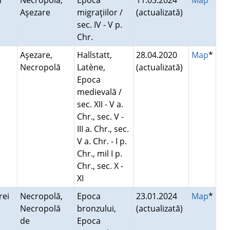
ti
Necropolă,
Epoca
11.03.2024
Map
Aşezare
migraţiilor /
(actualizată)
sec. IV - V p.
Chr.
Aşezare,
Hallstatt,
28.04.2020
Map
*
Necropolă
Latène,
(actualizată)
Epoca
medievală /
sec. XII - V a.
Chr., sec. V -
III a. Chr., sec.
V a. Chr. - I p.
Chr., mil I p.
Chr., sec. X -
XI
erei
Necropolă,
Epoca
23.01.2024
Map
*
Necropolă
bronzului,
(actualizată)
de
Epoca