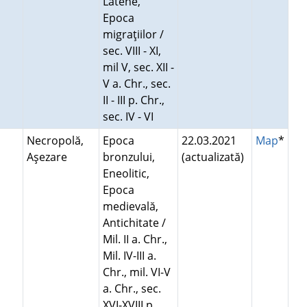
Latène,
Epoca
migraţiilor /
sec. VIII - XI,
mil V, sec. XII -
V a. Chr., sec.
II - III p. Chr.,
sec. IV - VI
Necropolă,
Epoca
22.03.2021
Map
*
Aşezare
bronzului,
(actualizată)
Eneolitic,
Epoca
medievală,
Antichitate /
Mil. II a. Chr.,
Mil. IV-III a.
Chr., mil. VI-V
a. Chr., sec.
XVI-XVIII p.