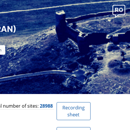
RAN)
l number of sites:
28988
Recording
sheet