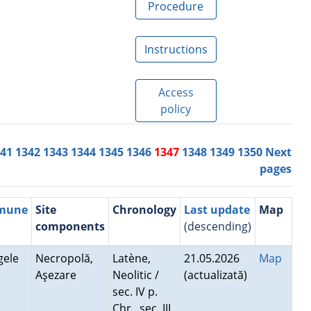
Procedure
Instructions
Access
policy
341
1342
1343
1344
1345
1346
1347
1348
1349
1350
Next
pages
mmune
Site
Chronology
Last update
Map
components
(descending)
agele
Necropolă,
Latène,
21.05.2026
Map
Aşezare
Neolitic /
(actualizată)
sec. IV p.
Chr., sec. III