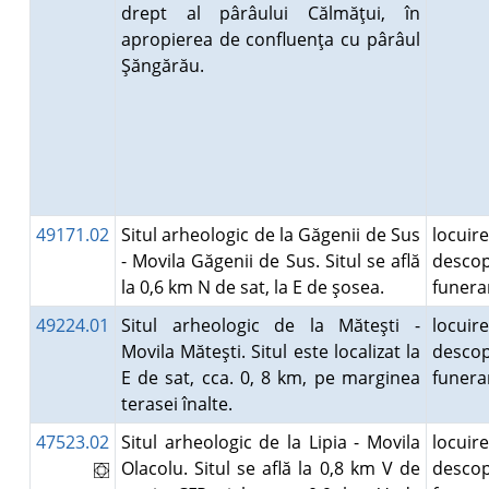
drept al pârâului Călmăţui, în
apropierea de confluenţa cu pârâul
Şăngărău.
49171.02
Situl arheologic de la Găgenii de Sus
locuire
- Movila Găgenii de Sus. Situl se află
descop
la 0,6 km N de sat, la E de şosea.
funer
49224.01
Situl arheologic de la Măteşti -
locuire
Movila Măteşti. Situl este localizat la
descop
E de sat, cca. 0, 8 km, pe marginea
funer
terasei înalte.
47523.02
Situl arheologic de la Lipia - Movila
locuire
Olacolu. Situl se află la 0,8 km V de
descop