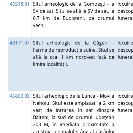
46518.01
Situl arheologic de la Gomoeşti - la
locuire
SV de sat. Situl se află la SV de sat, la
descop
0,7 km de Budişteni, pe drumul
funer
vechi.
49171.07
Situl arheologic de la Găgeni -
locuire
Ferma de reproducţie suine. Situl se
descop
află la cca. 1 km nord-est faţă de
funer
limita localităţii.
45860.03
Situl arheologic de la Lunca - Movila
locuire
Nehoiu. Situl este amplasat la 2 km
descop
vest de intrarea în sat dinspre
funer
Bălteni, la sud de drumul judeţean
203 M, în imediata proximitate a
acestuia, pe malul stâng al pârâului