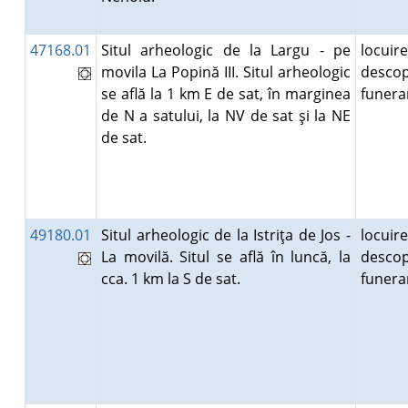
47168.01
Situl arheologic de la Largu - pe
locuire
movila La Popină III. Situl arheologic
descop
se află la 1 km E de sat, în marginea
funer
de N a satului, la NV de sat şi la NE
de sat.
49180.01
Situl arheologic de la Istriţa de Jos -
locuire
La movilă. Situl se află în luncă, la
descop
cca. 1 km la S de sat.
funer