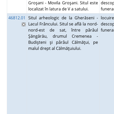
Groşani - Movila Groşani. Situl este
descop
localizat în latura de V a satului.
funer
46812.01
Situl arheologic de la Gherăseni -
locuire
Lacul Frâncului. Situl se află la nord-
descop
nord-est de sat, între pârâul
funer
Şăngărău, drumul Cremenea -
Budişteni şi pârâul Călmăţui, pe
malul drept al Călmăţuiului.