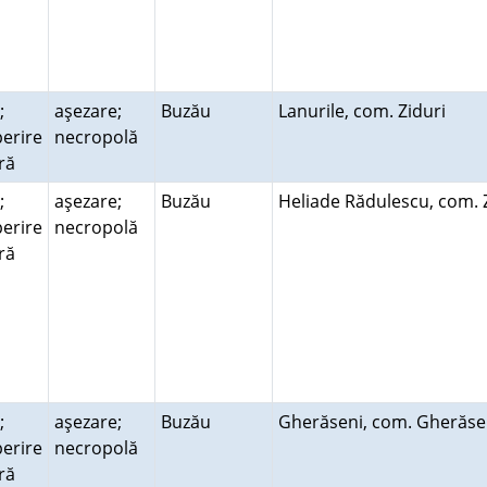
;
aşezare;
Buzău
Lanurile, com. Ziduri
erire
necropolă
ară
;
aşezare;
Buzău
Heliade Rădulescu, com. 
erire
necropolă
ară
;
aşezare;
Buzău
Gherăseni, com. Gherăs
erire
necropolă
ară