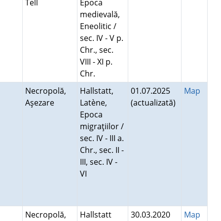
Tell
Epoca
medievală,
Eneolitic /
sec. IV - V p.
Chr., sec.
VIII - XI p.
Chr.
i
Necropolă,
Hallstatt,
01.07.2025
Map
Aşezare
Latène,
(actualizată)
Epoca
migraţiilor /
sec. IV - III a.
Chr., sec. II -
III, sec. IV -
VI
Necropolă,
Hallstatt
30.03.2020
Map