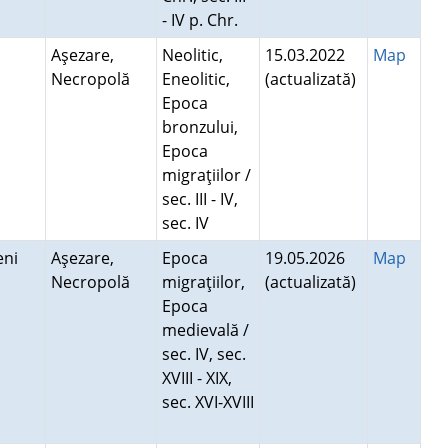
- IV p. Chr.
Aşezare,
Neolitic,
15.03.2022
Map
Necropolă
Eneolitic,
(actualizată)
Epoca
bronzului,
Epoca
migraţiilor /
sec. III - IV,
sec. IV
teni
Aşezare,
Epoca
19.05.2026
Map
Necropolă
migraţiilor,
(actualizată)
Epoca
medievală /
sec. IV, sec.
XVIII - XIX,
sec. XVI-XVIII