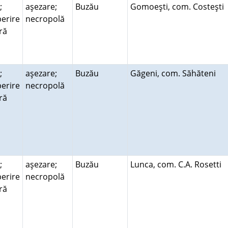
;
aşezare;
Buzău
Gomoeşti, com. Costeşti
erire
necropolă
ară
;
aşezare;
Buzău
Găgeni, com. Săhăteni
erire
necropolă
ară
;
aşezare;
Buzău
Lunca, com. C.A. Rosetti
erire
necropolă
ară