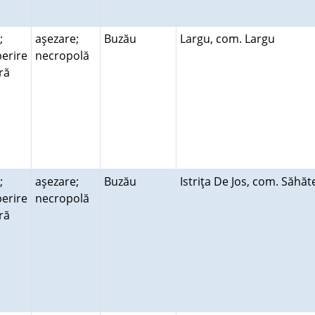
;
aşezare;
Buzău
Largu, com. Largu
erire
necropolă
ară
;
aşezare;
Buzău
Istriţa De Jos, com. Săhă
erire
necropolă
ară