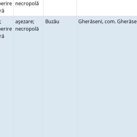
erire
necropolă
ară
;
aşezare;
Buzău
Gherăseni, com. Gherăs
erire
necropolă
ară