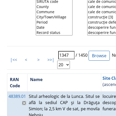
/ 1450
Nu
|<<
<
>
>>|
Site C
RAN
Name
(ascen
Code
48389.01
Situl arheologic de la Lunca. Situl se
locuire
află la sediul CAP şi la Drăguţa
descop
Simion; la 2,5 km V de sat, pe movila
funer
Nehoiu.