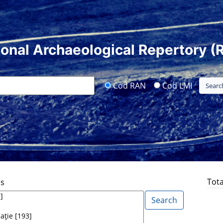
ional Archaeological Repertory (
Cod RAN
Cod LMI
Tota
ds