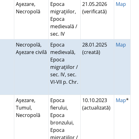
Aşezare,
Epoca
21.05.2026
Map
Necropolă
migraţiilor,
(verificată)
Epoca
medievală /
sec. IV
Necropolă,
Epoca
28.01.2025
Map
Aşezare civilă
medievală,
(creată)
Epoca
migraţiilor /
sec. IV, sec.
VI-VII p. Chr.
Aşezare,
Epoca
10.10.2023
Map
*
Tumul,
fierului,
(actualizată)
Necropolă
Epoca
bronzului,
Epoca
migraţiilor /