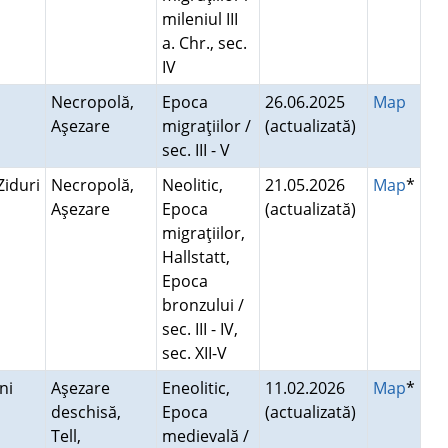
mileniul III
a. Chr., sec.
IV
Necropolă,
Epoca
26.06.2025
Map
Aşezare
migraţiilor /
(actualizată)
sec. III - V
Ziduri
Necropolă,
Neolitic,
21.05.2026
Map
*
Aşezare
Epoca
(actualizată)
migraţiilor,
Hallstatt,
Epoca
bronzului /
sec. III - IV,
sec. XII-V
eni
Aşezare
Eneolitic,
11.02.2026
Map
*
deschisă,
Epoca
(actualizată)
Tell,
medievală /