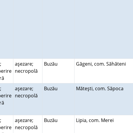
;
aşezare;
Buzău
Găgeni, com. Săhăteni
erire
necropolă
ară
;
aşezare;
Buzău
Măteşti, com. Săpoca
erire
necropolă
ară
;
aşezare;
Buzău
Lipia, com. Merei
erire
necropolă