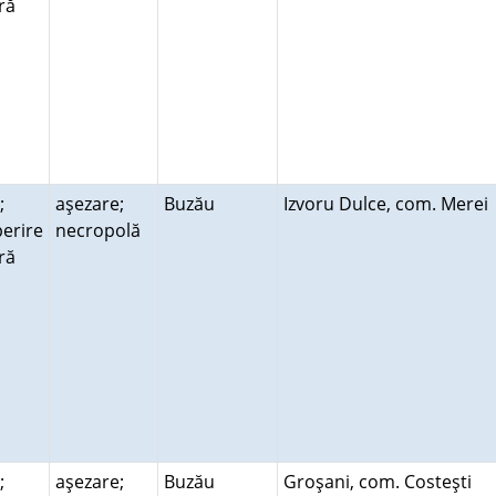
ară
;
aşezare;
Buzău
Izvoru Dulce, com. Mere
erire
necropolă
ară
;
aşezare;
Buzău
Groşani, com. Costeşti