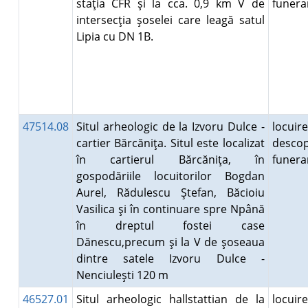
staţia CFR şi la cca. 0,9 km V de
funer
intersecţia şoselei care leagă satul
Lipia cu DN 1B.
47514.08
Situl arheologic de la Izvoru Dulce -
locuire
cartier Bărcăniţa. Situl este localizat
descop
în cartierul Bărcăniţa, în
funer
gospodăriile locuitorilor Bogdan
Aurel, Rădulescu Ştefan, Băcioiu
Vasilica şi în continuare spre Npână
în dreptul fostei case
Dănescu,precum şi la V de şoseaua
dintre satele Izvoru Dulce -
Nenciuleşti 120 m
46527.01
Situl arheologic hallstattian de la
locuire