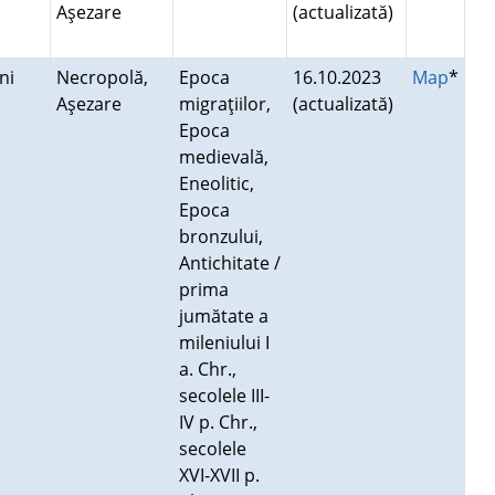
Aşezare
(actualizată)
eni
Necropolă,
Epoca
16.10.2023
Map
*
Aşezare
migraţiilor,
(actualizată)
Epoca
medievală,
Eneolitic,
Epoca
bronzului,
Antichitate /
prima
jumătate a
mileniului I
a. Chr.,
secolele III-
IV p. Chr.,
secolele
XVI-XVII p.