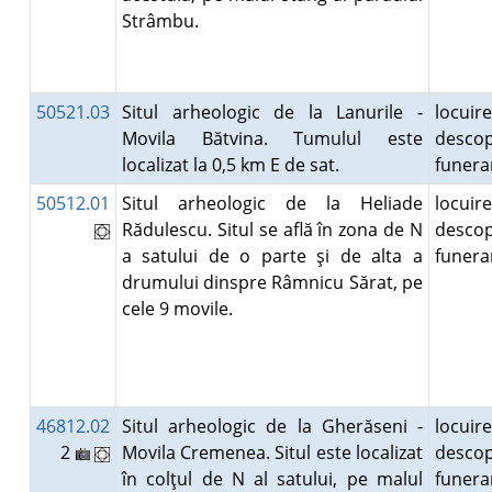
Strâmbu.
50521.03
Situl arheologic de la Lanurile -
locuire
Movila Bătvina. Tumulul este
descop
localizat la 0,5 km E de sat.
funer
50512.01
Situl arheologic de la Heliade
locuire
Rădulescu. Situl se află în zona de N
descop
a satului de o parte şi de alta a
funer
drumului dinspre Râmnicu Sărat, pe
cele 9 movile.
46812.02
Situl arheologic de la Gherăseni -
locuire
2
Movila Cremenea. Situl este localizat
descop
în colţul de N al satului, pe malul
funer