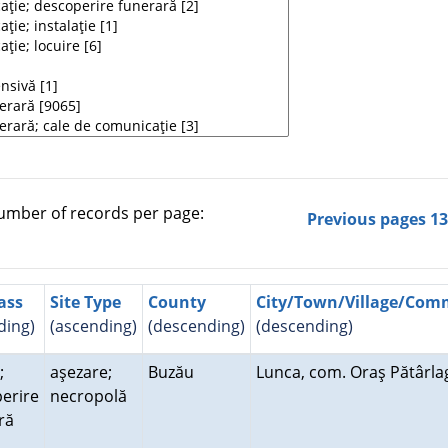
mber of records per page:
Previous pages
1
lass
Site Type
County
City/Town/Village/Co
ding)
(ascending)
(descending)
(descending)
;
aşezare;
Buzău
Lunca, com. Oraş Pătârl
erire
necropolă
ară