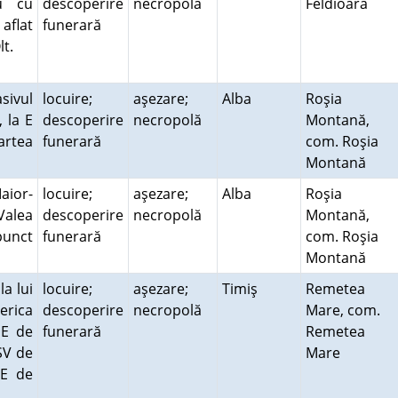
u cu
descoperire
necropolă
Feldioara
aflat
funerară
Olt.
sivul
locuire;
aşezare;
Alba
Roşia
, la E
descoperire
necropolă
Montană,
partea
funerară
com. Roşia
Montană
ior-
locuire;
aşezare;
Alba
Roşia
Valea
descoperire
necropolă
Montană,
punct
funerară
com. Roşia
Montană
a lui
locuire;
aşezare;
Timiş
Remetea
erica
descoperire
necropolă
Mare, com.
NE de
funerară
Remetea
SV de
Mare
NE de