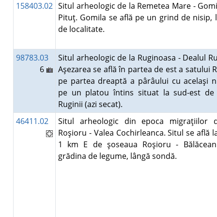
158403.02
Situl arheologic de la Remetea Mare - Gomil
Pituţ. Gomila se află pe un grind de nisip, 
de localitate.
98783.03
Situl arheologic de la Ruginoasa - Dealul Ru
6
Aşezarea se află în partea de est a satului 
pe partea dreaptă a pârâului cu acelaşi 
pe un platou întins situat la sud-est de 
Ruginii (azi secat).
46411.02
Situl arheologic din epoca migraţiilor 
Roşioru - Valea Cochirleanca. Situl se află l
1 km E de şoseaua Roşioru - Bălăcean
grădina de legume, lângă sondă.