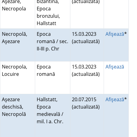
Aşezare,
bizantină,
(actualizată)
Necropola
Epoca
bronzului,
Hallstatt
Necropolă,
Epoca
15.03.2023
Afişează
*
Aşezare
romană / sec.
(actualizată)
II-III p. Chr
Necropola,
Epoca
15.03.2023
Afişează
Locuire
romană
(actualizată)
Aşezare
Hallstatt,
20.07.2015
Afişează
*
deschisă,
Epoca
(actualizată)
Necropolă
medievală /
mil. I a. Chr.