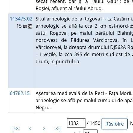
secat recent, dar şi a Tăului Găuri; pe 
Roşiei, afluent al râului Abrud.
113475.02
Situl arheologic de la Rogova II - La Cazărmi.
15
arheologic se află la cca 2 km est-nord-e
satul Rogova, pe malul pârâului Blahniţ
nord-vest de Pădurea Vârciorova, în 
Vârciorovei, la dreapta drumului DJ562A R
– Livezile, la cca 395 de metri sud-est de 
drum, în punctul La
64782.15
Aşezarea medievală de la Reci - Faţa Morii. 
arheologic se află pe malul cursului de apă
Negru.
/ 1450
Nu
|<<
<
>
>>|