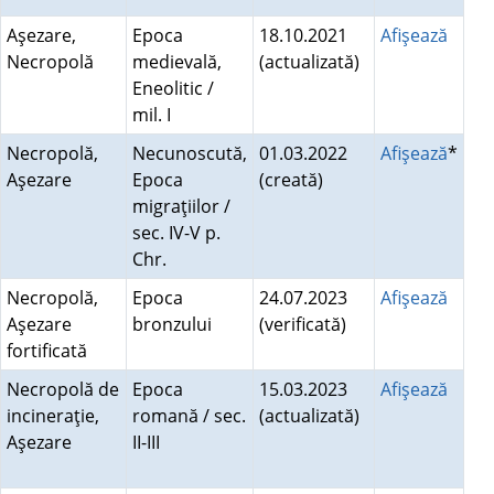
Aşezare,
Epoca
18.10.2021
Afişează
Necropolă
medievală,
(actualizată)
Eneolitic /
mil. I
Necropolă,
Necunoscută,
01.03.2022
Afişează
*
Aşezare
Epoca
(creată)
migraţiilor /
sec. IV-V p.
Chr.
Necropolă,
Epoca
24.07.2023
Afişează
Aşezare
bronzului
(verificată)
fortificată
Necropolă de
Epoca
15.03.2023
Afişează
incineraţie,
romană / sec.
(actualizată)
Aşezare
II-III