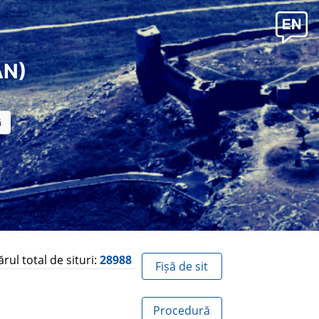
AN)
ul total de situri:
28988
Fișă de sit
Procedură