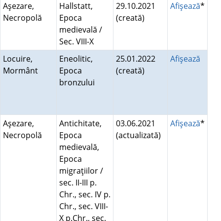
Aşezare,
Hallstatt,
29.10.2021
Afişează
*
Necropolă
Epoca
(creată)
medievală /
Sec. VIII-X
Locuire,
Eneolitic,
25.01.2022
Afişează
Mormânt
Epoca
(creată)
bronzului
Aşezare,
Antichitate,
03.06.2021
Afişează
*
Necropolă
Epoca
(actualizată)
medievală,
Epoca
migraţiilor /
sec. II-III p.
Chr., sec. IV p.
Chr., sec. VIII-
X p.Chr., sec.