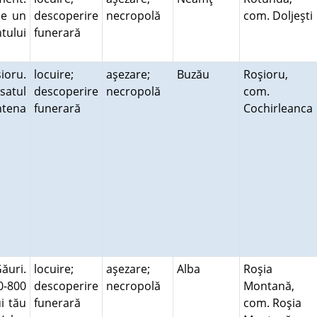
pe un
descoperire
necropolă
com. Doljeşti
tului
funerară
ioru.
locuire;
aşezare;
Buzău
Roşioru,
satul
descoperire
necropolă
com.
ntena
funerară
Cochirleanca
ăuri.
locuire;
aşezare;
Alba
Roşia
00-800
descoperire
necropolă
Montană,
i tău
funerară
com. Roşia