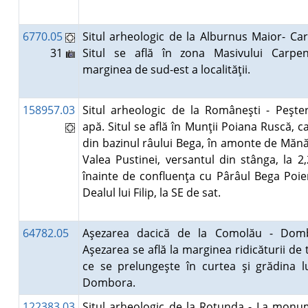
6770.05
Situl arheologic de la Alburnus Maior- Car
31
Situl se află în zona Masivului Carpen
marginea de sud-est a localităţii.
158957.03
Situl arheologic de la Româneşti - Peşte
apă. Situl se află în Munţii Poiana Ruscă, c
din bazinul râului Bega, în amonte de Mănă
Valea Pustinei, versantul din stânga, la 2
înainte de confluenţa cu Pârâul Bega Poien
Dealul lui Filip, la SE de sat.
64782.05
Aşezarea dacică de la Comolău - Dom
Aşezarea se află la marginea ridicăturii de 
ce se prelungeşte în curtea şi grădina lu
Dombora.
122383.03
Situl arheologic de la Rotunda - La monu