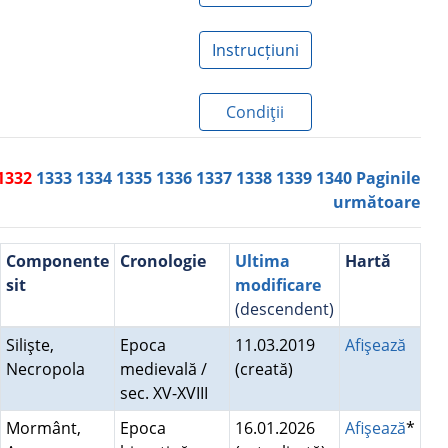
Instrucțiuni
Condiţii
1332
1333
1334
1335
1336
1337
1338
1339
1340
Paginile
următoare
Componente
Cronologie
Ultima
Hartă
sit
modificare
(descendent)
Silişte,
Epoca
11.03.2019
Afişează
Necropola
medievală /
(creată)
sec. XV-XVIII
Mormânt,
Epoca
16.01.2026
Afişează
*