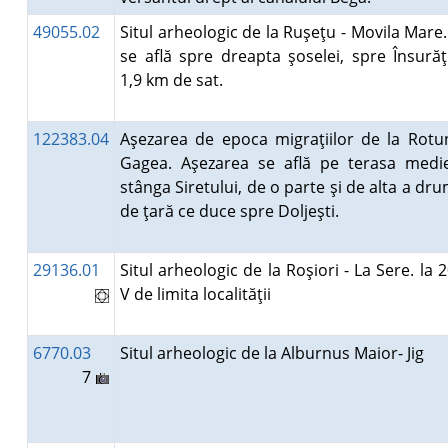
49055.02
Situl arheologic de la Ruşeţu - Movila Mare.
se află spre dreapta şoselei, spre Însurăţe
1,9 km de sat.
122383.04
Aşezarea de epoca migraţiilor de la Rotu
Gagea. Aşezarea se află pe terasa medi
stânga Siretului, de o parte şi de alta a dr
de ţară ce duce spre Doljeşti.
29136.01
Situl arheologic de la Roşiori - La Sere. la
V de limita localităţii
6770.03
Situl arheologic de la Alburnus Maior- Jig
7