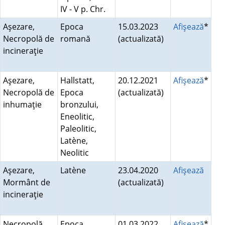
IV - V p. Chr.
Aşezare,
Epoca
15.03.2023
Afişează
*
Necropolă de
romană
(actualizată)
incineraţie
Aşezare,
Hallstatt,
20.12.2021
Afişează
*
Necropolă de
Epoca
(actualizată)
inhumaţie
bronzului,
Eneolitic,
Paleolitic,
Latène,
Neolitic
Aşezare,
Latène
23.04.2020
Afişează
Mormânt de
(actualizată)
incineraţie
Necropolă,
Epoca
01.03.2022
Afişează
*