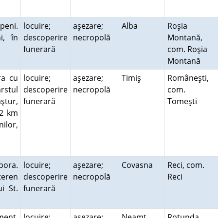
peni.
locuire;
aşezare;
Alba
Roşia
i, în
descoperire
necropolă
Montană,
funerară
com. Roşia
Montană
ra cu
locuire;
aşezare;
Timiş
Româneşti,
arstul
descoperire
necropolă
com.
ştur,
funerară
Tomeşti
,2 km
ilor,
bora.
locuire;
aşezare;
Covasna
Reci, com.
teren
descoperire
necropolă
Reci
i St.
funerară
ment.
locuire;
aşezare;
Neamţ
Rotunda,