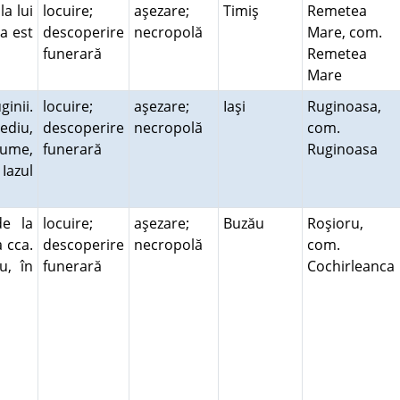
a lui
locuire;
aşezare;
Timiş
Remetea
la est
descoperire
necropolă
Mare, com.
funerară
Remetea
Mare
ginii.
locuire;
aşezare;
Iaşi
Ruginoasa,
Rediu,
descoperire
necropolă
com.
nume,
funerară
Ruginoasa
Iazul
de la
locuire;
aşezare;
Buzău
Roşioru,
a cca.
descoperire
necropolă
com.
u, în
funerară
Cochirleanca