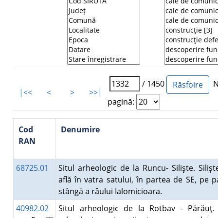
/ 1450
Nu
|<<
<
>
>>|
pagină:
Cod
Denumire
RAN
68725.01
Situl arheologic de la Runcu- Silişte. Siliş
află în vatra satului, în partea de SE, pe p
stângă a râului Ialomicioara.
40982.02
Situl arheologic de la Rotbav - Părăuţ. 