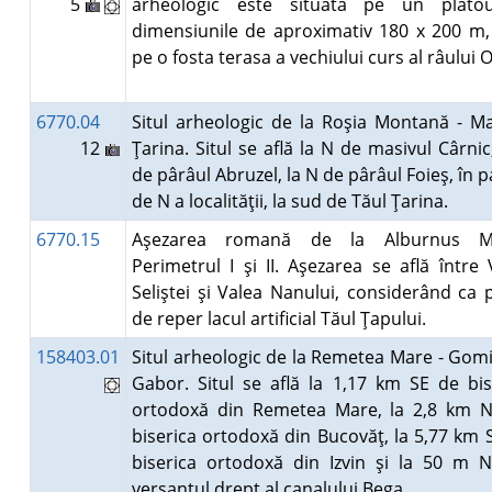
5
arheologic este situata pe un plato
dimensiunile de aproximativ 180 x 200 m, 
pe o fosta terasa a vechiului curs al râului 
6770.04
Situl arheologic de la Roşia Montană - Ma
12
Ţarina. Situl se află la N de masivul Cârnic
de pârâul Abruzel, la N de pârâul Foieş, în 
de N a localităţii, la sud de Tăul Ţarina.
6770.15
Aşezarea romană de la Alburnus Ma
Perimetrul I şi II. Aşezarea se află între 
Seliştei şi Valea Nanului, considerând ca 
de reper lacul artificial Tăul Ţapului.
158403.01
Situl arheologic de la Remetea Mare - Gomil
Gabor. Situl se află la 1,17 km SE de bis
ortodoxă din Remetea Mare, la 2,8 km 
biserica ortodoxă din Bucovăţ, la 5,77 km 
biserica ortodoxă din Izvin şi la 50 m 
versantul drept al canalului Bega.