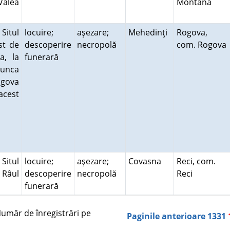
Valea
Montană
 Situl
locuire;
aşezare;
Mehedinţi
Rogova,
st de
descoperire
necropolă
com. Rogova
a, la
funerară
Lunca
ogova
acest
Situl
locuire;
aşezare;
Covasna
Reci, com.
 Râul
descoperire
necropolă
Reci
funerară
măr de înregistrări pe
Paginile anterioare
1331