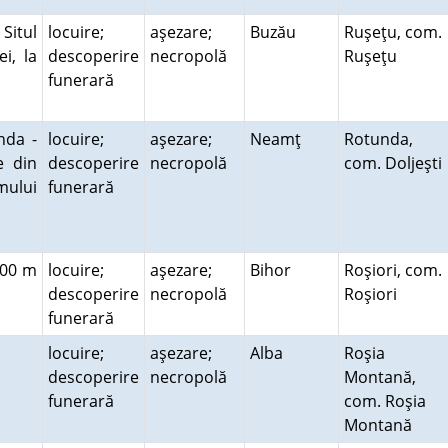
 Situl
locuire;
aşezare;
Buzău
Ruşeţu, com.
i, la
descoperire
necropolă
Ruşeţu
funerară
nda -
locuire;
aşezare;
Neamţ
Rotunda,
e din
descoperire
necropolă
com. Doljeşti
umului
funerară
 200 m
locuire;
aşezare;
Bihor
Roşiori, com.
descoperire
necropolă
Roşiori
funerară
locuire;
aşezare;
Alba
Roşia
descoperire
necropolă
Montană,
funerară
com. Roşia
Montană