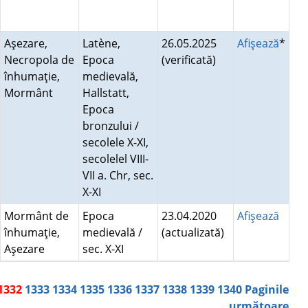
Aşezare,
Latène,
26.05.2025
Afişează
*
Necropola de
Epoca
(verificată)
înhumaţie,
medievală,
Mormânt
Hallstatt,
Epoca
bronzului /
secolele X-XI,
secolelel VIII-
VII a. Chr, sec.
X-XI
Mormânt de
Epoca
23.04.2020
Afişează
înhumaţie,
medievală /
(actualizată)
Aşezare
sec. X-XI
1332
1333
1334
1335
1336
1337
1338
1339
1340
Paginile
următoare