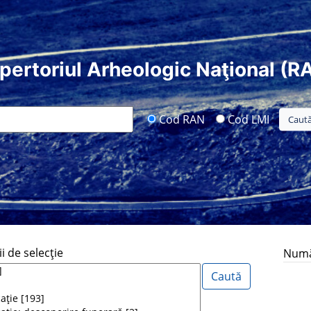
pertoriul Arheologic Naţional (R
Cod RAN
Cod LMI
i de selecţie
Număr