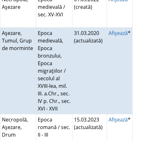
Aşezare
medievală /
(creată)
sec. XV-XVI
Aşezare,
Epoca
31.03.2020
Afişează
*
Tumul, Grup
medievală,
(actualizată)
de morminte
Epoca
bronzului,
Epoca
migraţiilor /
secolul al
XVIII-lea, mil.
III. a.Chr., sec.
IV p. Chr., sec.
XVI - XVII
Necropolă,
Epoca
15.03.2023
Afişează
*
Aşezare,
romană / sec.
(actualizată)
Drum
II - III