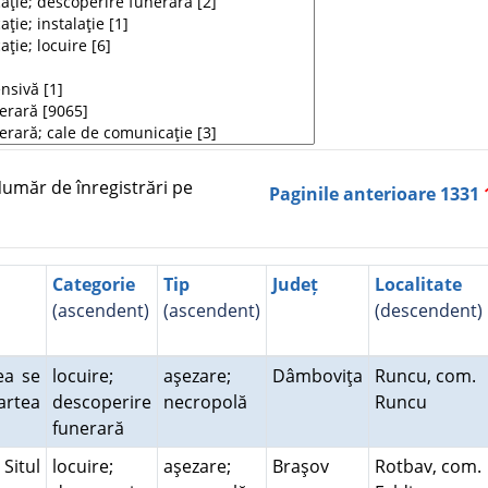
măr de înregistrări pe
Paginile anterioare
1331
Categorie
Tip
Județ
Localitate
(ascendent)
(ascendent)
(descendent)
tea se
locuire;
aşezare;
Dâmboviţa
Runcu, com.
artea
descoperire
necropolă
Runcu
funerară
Situl
locuire;
aşezare;
Braşov
Rotbav, com.