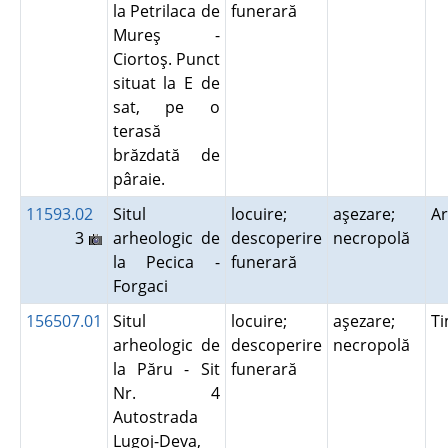
la Petrilaca de
funerară
Mureş -
Ciortoş. Punct
situat la E de
sat, pe o
terasă
brăzdată de
pâraie.
11593.02
Situl
locuire;
aşezare;
A
3
arheologic de
descoperire
necropolă
la Pecica -
funerară
Forgaci
156507.01
Situl
locuire;
aşezare;
T
arheologic de
descoperire
necropolă
la Păru - Sit
funerară
Nr. 4
Autostrada
Lugoj-Deva,