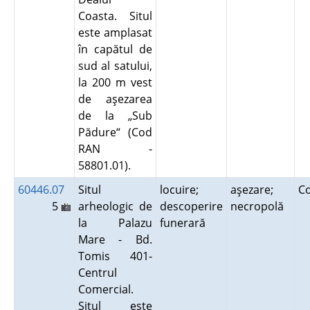
Coasta. Situl
este amplasat
în capătul de
sud al satului,
la 200 m vest
de aşezarea
de la „Sub
Pădure“ (Cod
RAN -
58801.01).
60446.07
Situl
locuire;
aşezare;
Co
5
arheologic de
descoperire
necropolă
la Palazu
funerară
Mare - Bd.
Tomis 401-
Centrul
Comercial.
Situl este