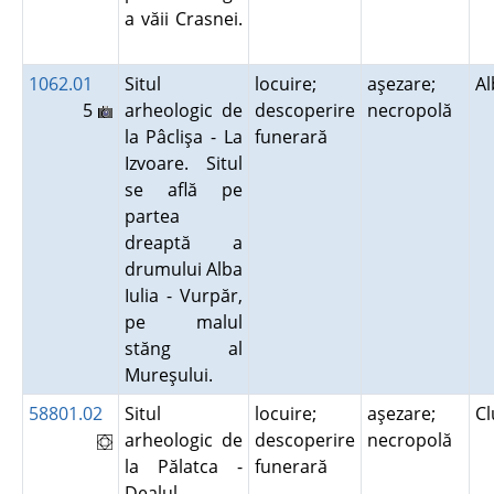
a văii Crasnei.
1062.01
Situl
locuire;
aşezare;
A
5
arheologic de
descoperire
necropolă
la Pâclişa - La
funerară
Izvoare. Situl
se află pe
partea
dreaptă a
drumului Alba
Iulia - Vurpăr,
pe malul
stăng al
Mureşului.
58801.02
Situl
locuire;
aşezare;
C
arheologic de
descoperire
necropolă
la Pălatca -
funerară
Dealul