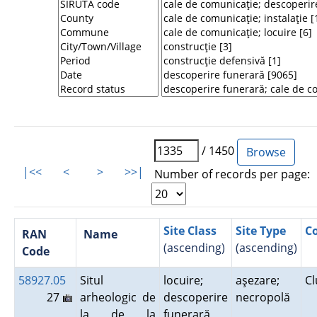
/ 1450
|<<
<
>
>>|
Number of records per page:
Site Class
Site Type
C
RAN
Name
(ascending)
(ascending)
Code
58927.05
Situl
locuire;
aşezare;
C
27
arheologic de
descoperire
necropolă
la de la
funerară