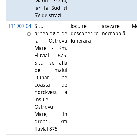
Marin Preda,
iar la Sud şi
SV de străzi
111907.04
Situl
locuire;
aşezare;
Me
arheologic de
descoperire
necropolă
la Ostrovu
funerară
Mare - Km.
Fluvial 875.
Situl se află
pe malul
Dunării, pe
coasta de
nord-vest a
insulei
Ostrovu
Mare, în
dreptul km
fluvial 875.