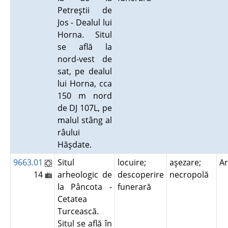
Petreştii de
Jos - Dealul lui
Horna. Situl
se află la
nord-vest de
sat, pe dealul
lui Horna, cca
150 m nord
de DJ 107L, pe
malul stâng al
râului
Hăşdate.
9663.01
Situl
locuire;
aşezare;
A
14
arheologic de
descoperire
necropolă
la Pâncota -
funerară
Cetatea
Turcească.
Situl se află în