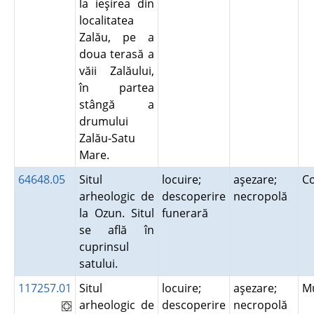
la ieşirea din
localitatea
Zalău, pe a
doua terasă a
văii Zalăului,
în partea
stângă a
drumului
Zalău-Satu
Mare.
64648.05
Situl
locuire;
aşezare;
C
arheologic de
descoperire
necropolă
la Ozun. Situl
funerară
se află în
cuprinsul
satului.
117257.01
Situl
locuire;
aşezare;
M
arheologic de
descoperire
necropolă