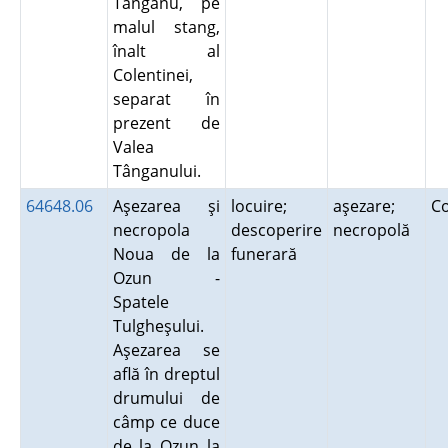
Tânganu, pe
malul stang,
înalt al
Colentinei,
separat în
prezent de
Valea
Tânganului.
64648.06
Aşezarea şi
locuire;
aşezare;
C
necropola
descoperire
necropolă
Noua de la
funerară
Ozun -
Spatele
Tulgheşului.
Aşezarea se
află în dreptul
drumului de
câmp ce duce
de la Ozun la