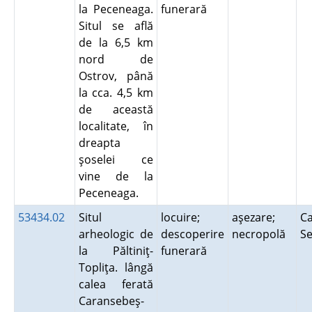
la Peceneaga.
funerară
Situl se află
de la 6,5 km
nord de
Ostrov, până
la cca. 4,5 km
de această
localitate, în
dreapta
şoselei ce
vine de la
Peceneaga.
53434.02
Situl
locuire;
aşezare;
Ca
arheologic de
descoperire
necropolă
S
la Păltiniţ-
funerară
Topliţa. lângă
calea ferată
Caransebeş-