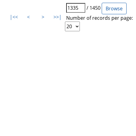
/ 1450
|<<
<
>
>>|
Number of records per page: