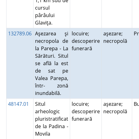
1,1 km sud de
cursul
pârâului
Glaviţa.
132789.06
Aşezarea şi
locuire;
aşezare;
P
necropola de
descoperire
necropolă
la Parepa - La
funerară
Sărături. Situl
se află la est
de sat pe
Valea Parepa,
într- zonă
inundabilă.
48147.01
Situl
locuire;
aşezare;
B
arheologic
descoperire
necropolă
pluristratificat
funerară
de la Padina -
Movila