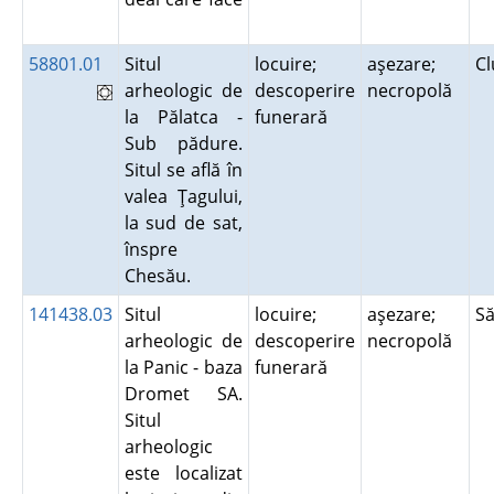
58801.01
Situl
locuire;
aşezare;
C
arheologic de
descoperire
necropolă
la Pălatca -
funerară
Sub pădure.
Situl se află în
valea Ţagului,
la sud de sat,
înspre
Chesău.
141438.03
Situl
locuire;
aşezare;
Să
arheologic de
descoperire
necropolă
la Panic - baza
funerară
Dromet SA.
Situl
arheologic
este localizat