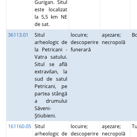
Gurigan. Situl
este localizat
la 5,5 km NE
de sat.
36113.01
Situl
locuire;
aşezare;
B
arheologic de
descoperire
necropolă
la Petricani -
funerară
Vatra satului.
Situl se află
extravilan, la
sud de satul
Petricani, pe
partea stângă
a drumului
Săveni-
Ştiubieni.
161160.05
Situl
locuire;
aşezare;
T
arheologic de
descoperire
necropolă