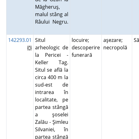
Măgheruş,
malul stâng al
Râului Negru.
142293.01
Situl
locuire;
aşezare;
Să
arheologic de
descoperire
necropolă
la Pericei -
funerară
Keller Tag.
Situl se află la
circa 400 m la
sud-est de
intrarea în
localitate, pe
partea stângă
a şoselei
Zalău - Şimleu
Silvaniei, în
partea stângă