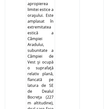
apropierea
limitei estice a
oraşului. Este
amplasat în
extremitatea
estică a
Câmpiei
Aradului,
subunitate a
Câmpiei de
Vest şi ocupă
o suprafaţă
relativ plană,
flancată pe
latura de SE
de Dealul
Bocreţa (227
m altitudine),
deal care face