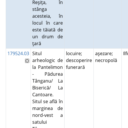
Reşiţa, în
stânga
acesteia, în
locul în care
este tăiată de
un drum de
ţară
179524.03
Situl
locuire;
aşezare;
Il
arheologic de
descoperire
necropolă
la Pantelimon
funerară
- Pădurea
Tânganu/ La
Biserică/ La
Cantoare.
Situl se află în
marginea de
nord-vest a
satului