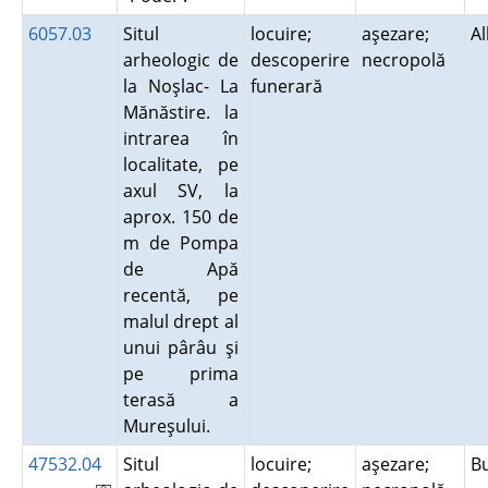
6057.03
Situl
locuire;
aşezare;
A
arheologic de
descoperire
necropolă
la Noşlac- La
funerară
Mănăstire. la
intrarea în
localitate, pe
axul SV, la
aprox. 150 de
m de Pompa
de Apă
recentă, pe
malul drept al
unui pârâu şi
pe prima
terasă a
Mureşului.
47532.04
Situl
locuire;
aşezare;
B