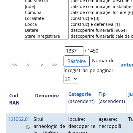
/ 1450
Număr de
|<<
<
>
>>|
ante
înregistrări pe pagină:
Categorie
Tip
J
Cod
Denumire
(ascendent)
(ascendent)
RAN
161062.01
Situl
locuire;
aşezare;
T
arheologic de
descoperire
necropolă