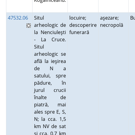
Kogălniceanu.
47532.06
Situl
locuire;
aşezare;
B
arheologic de
descoperire
necropolă
la Nenciuleşti
funerară
- La Cruce.
Situl
arheologic se
află la ieşirea
de N a
satului, spre
pădure, în
jurul crucii
înalte de
piatră, mai
ales spre E, S,
N; la cca. 1,5
km NV de sat
şi cca. 0,7 km