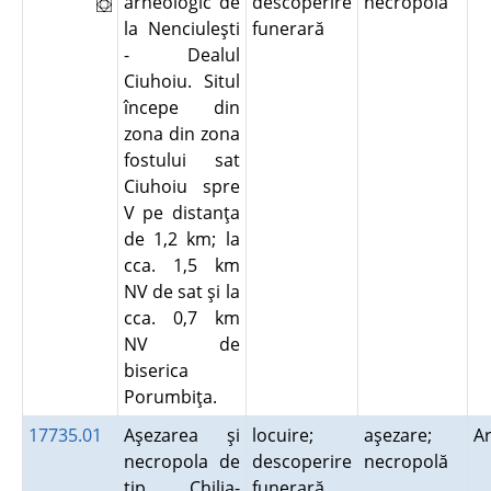
arheologic de
descoperire
necropolă
la Nenciuleşti
funerară
- Dealul
Ciuhoiu. Situl
începe din
zona din zona
fostului sat
Ciuhoiu spre
V pe distanţa
de 1,2 km; la
cca. 1,5 km
NV de sat şi la
cca. 0,7 km
NV de
biserica
Porumbiţa.
17735.01
Aşezarea şi
locuire;
aşezare;
A
necropola de
descoperire
necropolă
tip Chilia-
funerară