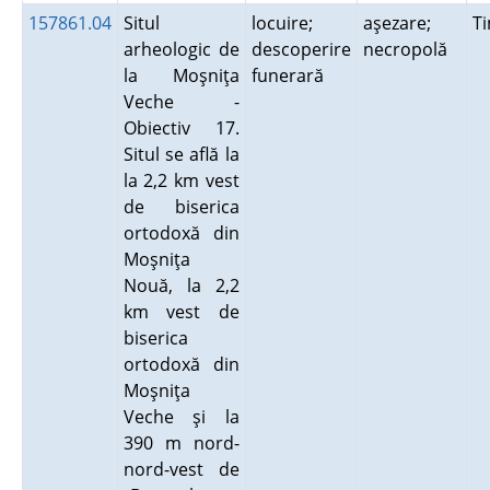
157861.04
Situl
locuire;
aşezare;
T
arheologic de
descoperire
necropolă
la Moşniţa
funerară
Veche -
Obiectiv 17.
Situl se află la
la 2,2 km vest
de biserica
ortodoxă din
Moşniţa
Nouă, la 2,2
km vest de
biserica
ortodoxă din
Moşniţa
Veche şi la
390 m nord-
nord-vest de