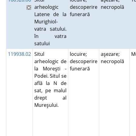
arheologic
descoperire
necropolă
Latene de la
funerară
Murighiol-
vatra satului.
în vatra
satului
119938.02
Situl
locuire;
aşezare;
M
arheologic de
descoperire
necropolă
la Moreşti -
funerară
Podei. Situl se
află la N de
sat, pe malul
drept al
Mureşului.