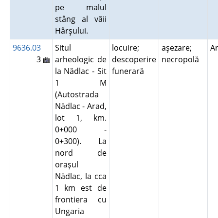
pe malul
stâng al văii
Hârşului.
9636.03
Situl
locuire;
aşezare;
A
3
arheologic de
descoperire
necropolă
la Nădlac - Sit
funerară
1 M
(Autostrada
Nădlac - Arad,
lot 1, km.
0+000 -
0+300). La
nord de
oraşul
Nădlac, la cca
1 km est de
frontiera cu
Ungaria