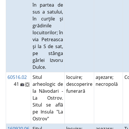
în partea de
sus a satului,
în curţile şi
grădinile
locuitorilor; în
via Petreasca
şi la S de sat,
pe stânga
gârlei Izvoru
Dulce.
60516.02
Situl
locuire;
aşezare;
C
41
arheologic de
descoperire
necropolă
la Năvodari -
funerară
La Ostrov.
Situl se află
pe Insula "La
Ostrov"
160920.06
Situl
locuire;
aşezare;
T