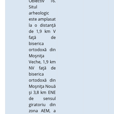
Obiectiv 16.
Situl
arheologic
este amplasat
la o distanţă
de 1,9 km V
faţă de
biserica
ortodoxă din
Moşniţa
Veche, 1,9 km
NV faţă de
biserica
ortodoxă din
Moşniţa Nouă
şi 3,8 km ENE
de sensul
giratoriu din
zona AEM, a