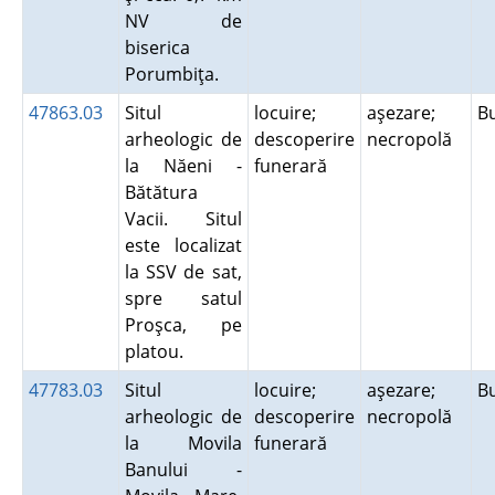
NV de
biserica
Porumbiţa.
47863.03
Situl
locuire;
aşezare;
B
arheologic de
descoperire
necropolă
la Năeni -
funerară
Bătătura
Vacii. Situl
este localizat
la SSV de sat,
spre satul
Proşca, pe
platou.
47783.03
Situl
locuire;
aşezare;
B
arheologic de
descoperire
necropolă
la Movila
funerară
Banului -