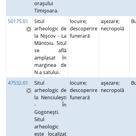
oraşului
Timişoara.
50175.01
Situl
locuire;
aşezare;
B
arheologic de
descoperire
necropolă
la Nişcov - La
funerară
Măntoiu. Situl
se află
amplasat în
marginea de
N a satului.
47532.01
Situl
locuire;
aşezare;
B
arheologic de
descoperire
necropolă
la Nenciuleşti
funerară
- În
Gogoneşti.
Situl
arheologic
este localizat