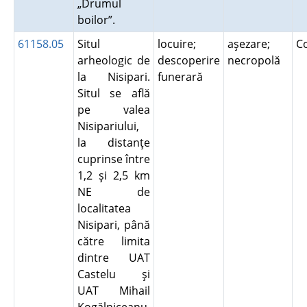
„Drumul
boilor”.
61158.05
Situl
locuire;
aşezare;
C
arheologic de
descoperire
necropolă
la Nisipari.
funerară
Situl se află
pe valea
Nisipariului,
la distanţe
cuprinse între
1,2 şi 2,5 km
NE de
localitatea
Nisipari, până
către limita
dintre UAT
Castelu şi
UAT Mihail