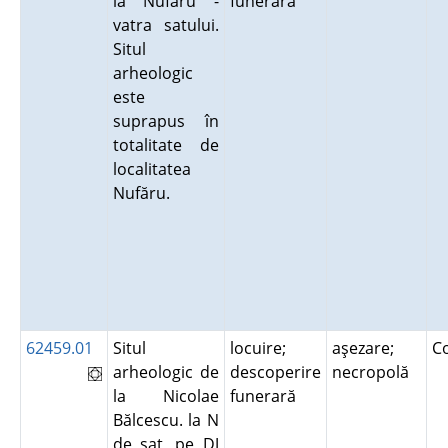
la Nufăru -
funerară
vatra satului.
Situl
arheologic
este
suprapus în
totalitate de
localitatea
Nufăru.
62459.01
Situl
locuire;
aşezare;
C
arheologic de
descoperire
necropolă
la Nicolae
funerară
Bălcescu. la N
de sat, pe DJ