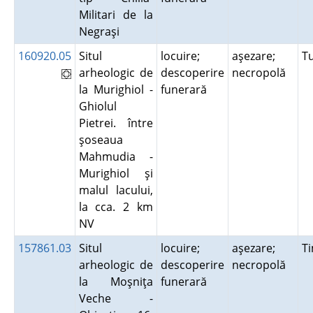
Militari de la
Negraşi
160920.05
Situl
locuire;
aşezare;
T
arheologic de
descoperire
necropolă
la Murighiol -
funerară
Ghiolul
Pietrei. între
şoseaua
Mahmudia -
Murighiol şi
malul lacului,
la cca. 2 km
NV
157861.03
Situl
locuire;
aşezare;
T
arheologic de
descoperire
necropolă
la Moşniţa
funerară
Veche -