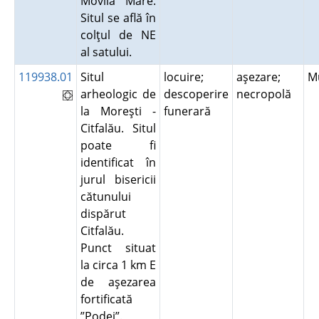
Movila Mare.
Situl se află în
colţul de NE
al satului.
119938.01
Situl
locuire;
aşezare;
M
arheologic de
descoperire
necropolă
la Moreşti -
funerară
Citfalău. Situl
poate fi
identificat în
jurul bisericii
cătunului
dispărut
Citfalău.
Punct situat
la circa 1 km E
de aşezarea
fortificată
”Podei”.