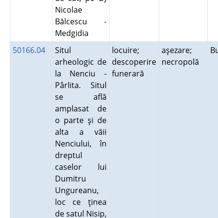
Nicolae
Bălcescu -
Medgidia
50166.04
Situl
locuire;
aşezare;
B
arheologic de
descoperire
necropolă
la Nenciu -
funerară
Pârlita. Situl
se află
amplasat de
o parte şi de
alta a văii
Nenciului, în
dreptul
caselor lui
Dumitru
Ungureanu,
loc ce ţinea
de satul Nisip,