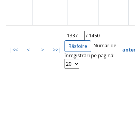
/ 1450
Număr de
|<<
<
>
>>|
ante
înregistrări pe pagină: