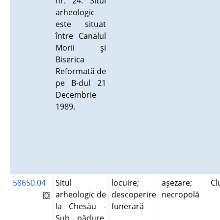
nr. 24. Situl
arheologic
este situat
între Canalul
Morii şi
Biserica
Reformată de
pe B-dul 21
Decembrie
1989.
58650.04
Situl
locuire;
aşezare;
Cl
arheologic de
descoperire
necropolă
la Chesău -
funerară
Sub pădure.