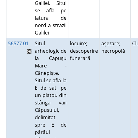
Galilei. Situl
se află pe
latura de
nord a străzii
Galilei
56577.01
Situl
locuire;
aşezare;
Cl
arheologic de
descoperire
necropolă
la Căpuşu
funerară
Mare -
Cânepişte.
Situl se află la
E de sat, pe
un platou din
stânga văii
Căpuşului,
delimitat
spre E de
pârâul