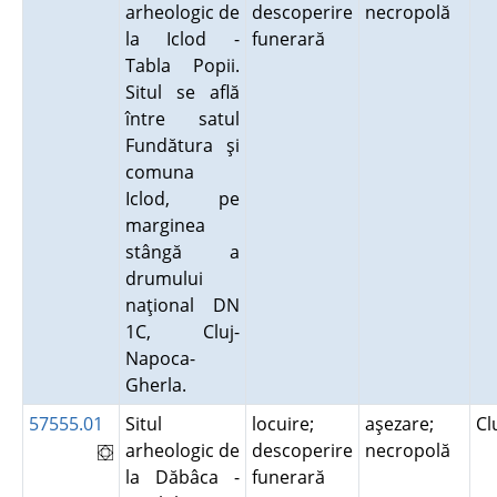
arheologic de
descoperire
necropolă
la Iclod -
funerară
Tabla Popii.
Situl se află
între satul
Fundătura şi
comuna
Iclod, pe
marginea
stângă a
drumului
naţional DN
1C, Cluj-
Napoca-
Gherla.
57555.01
Situl
locuire;
aşezare;
Cl
arheologic de
descoperire
necropolă
la Dăbâca -
funerară