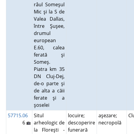
râul Someşul
Mic şi la S de
Valea Dallas,
între Şuşee,
drumul
european
E.60, calea
ferată şi
Someş.
Piatra km 35
DN Cluj-Dej,
de-o parte şi
de alta a căii
ferate şi a
şoselei
57715.06
Situl
locuire;
aşezare;
Cl
6
arheologic de
descoperire
necropolă
la Floreşti -
funerară