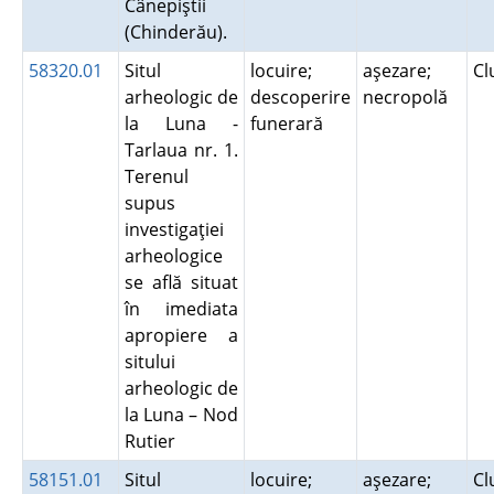
Cânepiştii
(Chinderău).
58320.01
Situl
locuire;
aşezare;
Cl
arheologic de
descoperire
necropolă
la Luna -
funerară
Tarlaua nr. 1.
Terenul
supus
investigaţiei
arheologice
se află situat
în imediata
apropiere a
sitului
arheologic de
la Luna – Nod
Rutier
58151.01
Situl
locuire;
aşezare;
Cl