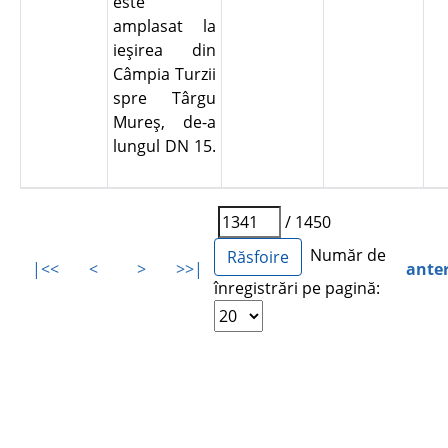
este
amplasat la
ieşirea din
Câmpia Turzii
spre Târgu
Mureş, de-a
lungul DN 15.
/ 1450
Număr de
|<<
<
>
>>|
ante
înregistrări pe pagină: