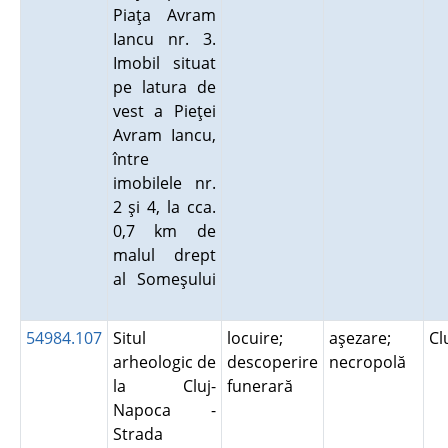
Piaţa Avram
Iancu nr. 3.
Imobil situat
pe latura de
vest a Pieţei
Avram Iancu,
între
imobilele nr.
2 şi 4, la cca.
0,7 km de
malul drept
al Someşului
54984.107
Situl
locuire;
aşezare;
Cl
arheologic de
descoperire
necropolă
la Cluj-
funerară
Napoca -
Strada