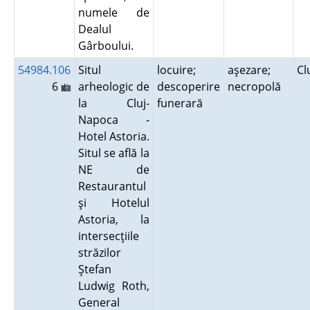
numele de
Dealul
Gârboului.
54984.106
Situl
locuire;
aşezare;
Cl
6
arheologic de
descoperire
necropolă
la Cluj-
funerară
Napoca -
Hotel Astoria.
Situl se află la
NE de
Restaurantul
şi Hotelul
Astoria, la
intersecţiile
străzilor
Ştefan
Ludwig Roth,
General