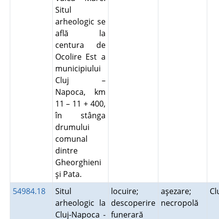
Situl
arheologic se
află la
centura de
Ocolire Est a
municipiului
Cluj –
Napoca, km
11 – 11 + 400,
în stânga
drumului
comunal
dintre
Gheorghieni
şi Pata.
54984.18
Situl
locuire;
aşezare;
Cl
arheologic la
descoperire
necropolă
Cluj-Napoca -
funerară