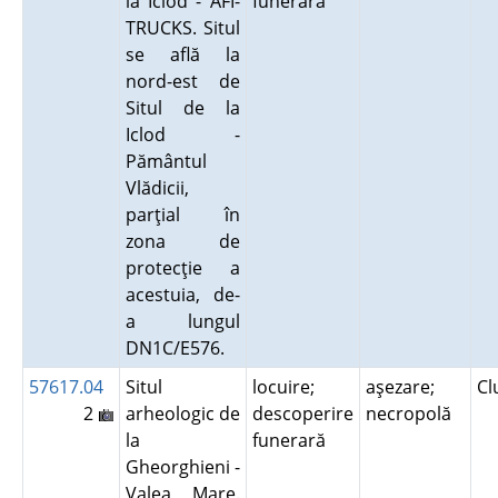
la Iclod - AFI-
funerară
TRUCKS. Situl
se află la
nord-est de
Situl de la
Iclod -
Pământul
Vlădicii,
parţial în
zona de
protecţie a
acestuia, de-
a lungul
DN1C/E576.
57617.04
Situl
locuire;
aşezare;
Cl
2
arheologic de
descoperire
necropolă
la
funerară
Gheorghieni -
Valea Mare.