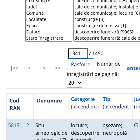
/ 1450
Număr de
|<<
<
>
>>|
ante
înregistrări pe pagină:
Categorie
Tip
Ju
Cod
Denumire
(ascendent)
(ascendent)
(d
RAN
58151.12
Situl
locuire;
aşezare;
Cl
arheologic de
descoperire
necropolă