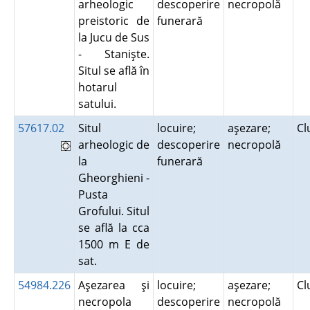
arheologic
descoperire
necropolă
preistoric de
funerară
la Jucu de Sus
- Stanişte.
Situl se află în
hotarul
satului.
57617.02
Situl
locuire;
aşezare;
Cl
arheologic de
descoperire
necropolă
la
funerară
Gheorghieni -
Pusta
Grofului. Situl
se află la cca
1500 m E de
sat.
54984.226
Aşezarea şi
locuire;
aşezare;
Cl
necropola
descoperire
necropolă