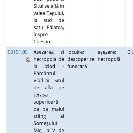
Situl se află în
valea Ţagului,
la sud de
satul Pălatca,
înspre
Chesău.
58151.05
Aşezarea şi
locuire;
aşezare;
Cl
necropola de
descoperire
necropolă
la Iclod -
funerară
Pământul
Vlădicii. Situl
de află pe
terasa
superioară
de pe malul
stâng al
Someşului
Mic, la V de