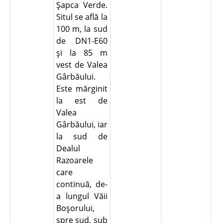
Şapca Verde.
Situl se află la
100 m, la sud
de DN1-E60
şi la 85 m
vest de Valea
Gârbăului.
Este mărginit
la est de
Valea
Gârbăului, iar
la sud de
Dealul
Razoarele
care
continuă, de-
a lungul Văii
Boşorului,
spre sud, sub