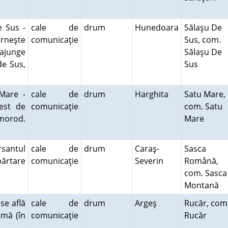
 Sus -
cale de
drum
Hunedoara
Sălaşu De
orneşte
comunicaţie
Sus, com.
 ajunge
Sălaşu De
de Sus,
Sus
Mare -
cale de
drum
Harghita
Satu Mare,
est de
comunicaţie
com. Satu
omorod.
Mare
santul
cale de
drum
Caraş-
Sasca
părtare
comunicaţie
Severin
Română,
com. Sasca
Montană
se află
cale de
drum
Argeş
Rucăr, com
imă (în
comunicaţie
Rucăr