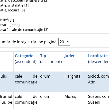
măr de înregistrări pe pagină:
Categorie
Tip
Județ
Localitate
(ascendent)
(ascendent)
(descenden
hului
cale de
drum
Harghita
Şiclod, com
comunicaţie
Atid
drumul
cale de
drum
Mureş
Suseni, co
lui, pe
comunicaţie
Suseni