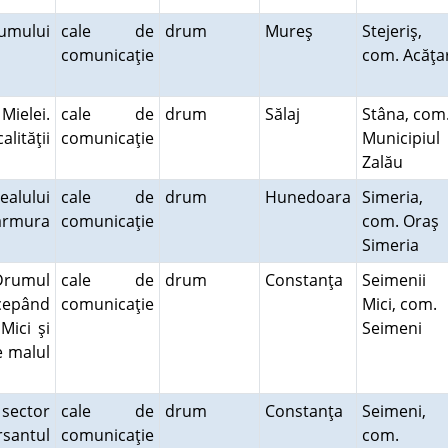
umului
cale de
drum
Mureş
Stejeriş,
comunicaţie
com. Acăţa
ielei.
cale de
drum
Sălaj
Stâna, com
lităţii
comunicaţie
Municipiul
Zalău
ealului
cale de
drum
Hunedoara
Simeria,
armura
comunicaţie
com. Oraş
Simeria
Drumul
cale de
drum
Constanţa
Seimenii
ncepând
comunicaţie
Mici, com.
Mici şi
Seimeni
e malul
sector
cale de
drum
Constanţa
Seimeni,
rsantul
comunicaţie
com.