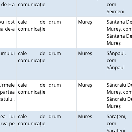
 de E a
comunicaţie
com.
Seimeni
u fost
cale de
drum
Mureş
Sântana D
ea de-a
comunicaţie
Mureş, com
Sântana D
Mureş
umului
cale de
drum
Mureş
Sânpaul,
comunicaţie
com.
Sânpaul
Urmele
cale de
drum
Mureş
Sâncraiu D
partea
comunicaţie
Mureş, com
atului,
Sâncraiu D
Mureş
ea lui
cale de
drum
Mureş
Sărăţeni,
rvă pe
comunicaţie
com.
.
Sărăţeni