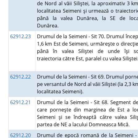
de Nord al văii Siliştei, la aproximativ 3 k
localitatea Seimeni şi urmează o traiector
până la valea Dunărea, la SE de local
Dunărea.
62912.23
Drumul de la Seimeni - Sit 70. Drumul încep
1,6 km Est de Seimeni, urmăreşte o direcţi
până în valea Siliştei de unde îşi s
traiectoria către Est, paralel cu valea Silişte
62912.22
Drumul de la Seimeni - Sit 69. Drumul porn
pe versantul de Nord al văii Siliştei (la 2,3 
localitatea Seimeni).
62912.21
Drumul de la Seimeni - Sit 68. Segment 
care porneşte din marginea de Est a loca
Seimeni şi se îndreaptă către valea Siliş
partea de NE a lacului Domneasca Mică.
62912.20
Drumul de epocă romană de la Seimeni - 