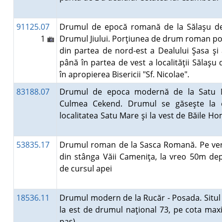
91125.07
Drumul de epocă romană de la Sălaşu de
1
Drumul Jiului. Porţiunea de drum roman p
din partea de nord-est a Dealului Şasa şi
până în partea de vest a localităţii Sălaşu 
în apropierea Bisericii "Sf. Nicolae".
83188.07
Drumul de epoca modernă de la Satu 
Culmea Cekend. Drumul se găseşte la 
localitatea Satu Mare şi la vest de Băile H
53835.17
Drumul roman de la Sasca Romană. Pe ver
din stânga Văii Cameniţa, la vreo 50m de
de cursul apei
18536.11
Drumul modern de la Rucăr - Posada. Situl 
la est de drumul naţional 73, pe cota max
pas).