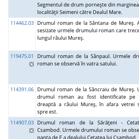
Segmentul de drum porneşte din marginea
localităţii Seimeni către Dealul Mare.
114462.03
Drumul roman de la Sântana de Mureş. A
sesizate urmele drumului roman care trec
lungul râului Mureş.
119475.01
Drumul roman de la Sânpaul. Urmele dr
roman se observă în vatra satului.
114391.06
Drumul roman de la Sâncraiu de Mureş. 
drumul roman au fost identificate pe 
dreaptă a râului Mureş, în afara vetrei s
spre est.
114907.03
Drumul roman de la Sărăţeni - Cetat
Csambod. Urmele drumului roman se obse
panta de E a dealului Cetatea lui Csambod