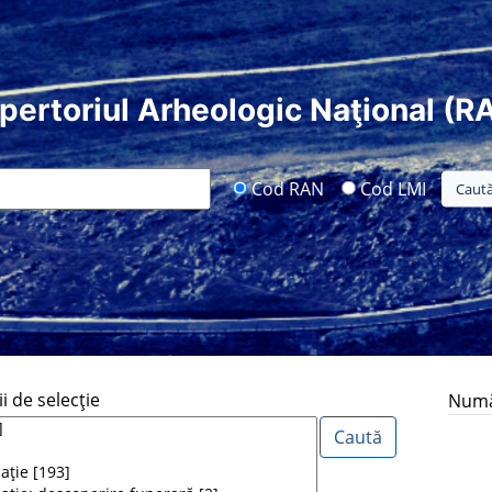
pertoriul Arheologic Naţional (R
Cod RAN
Cod LMI
i de selecţie
Număr