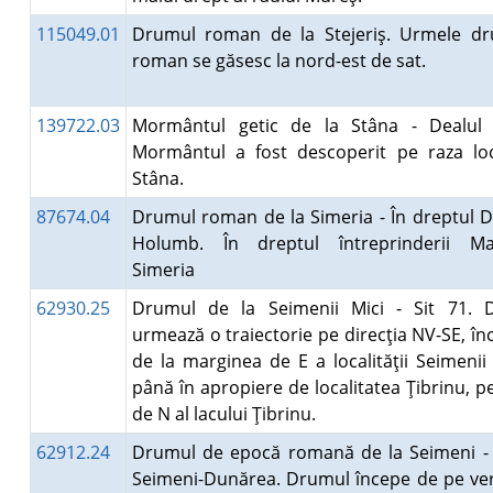
115049.01
Drumul roman de la Stejeriş. Urmele dr
roman se găsesc la nord-est de sat.
139722.03
Mormântul getic de la Stâna - Dealul M
Mormântul a fost descoperit pe raza loca
Stâna.
87674.04
Drumul roman de la Simeria - În dreptul D
Holumb. În dreptul întreprinderii M
Simeria
62930.25
Drumul de la Seimenii Mici - Sit 71. 
urmează o traiectorie pe direcţia NV-SE, î
de la marginea de E a localităţii Seimenii 
până în apropiere de localitatea Ţibrinu, p
de N al lacului Ţibrinu.
62912.24
Drumul de epocă romană de la Seimeni - 
Seimeni-Dunărea. Drumul începe de pe ve