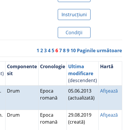
Instrucțiuni
Condiţii
1
2
3
4
5
6
7
8
9
10
Paginile următoare
Componente
Cronologie
Ultima
Hartă
t)
sit
modificare
(descendent)
.
Drum
Epoca
05.06.2013
Afişează
romană
(actualizată)
m.
Drum
Epoca
29.08.2019
Afişează
romană
(creată)