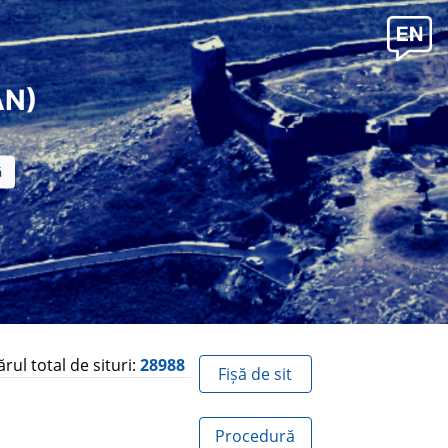
AN)
ul total de situri:
28988
Fișă de sit
Procedură