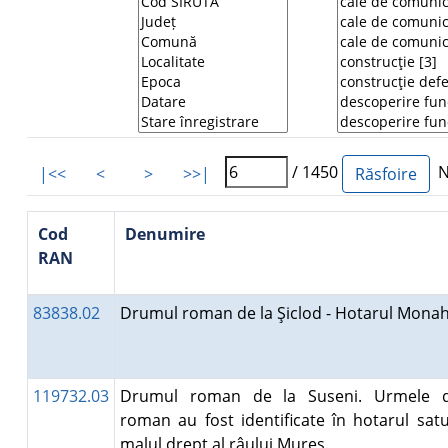
/ 1450
Nu
|<<
<
>
>>|
Cod
Denumire
RAN
83838.02
Drumul roman de la Şiclod - Hotarul Mona
119732.03
Drumul roman de la Suseni. Urmele 
roman au fost identificate în hotarul satu
malul drept al râului Mureş.