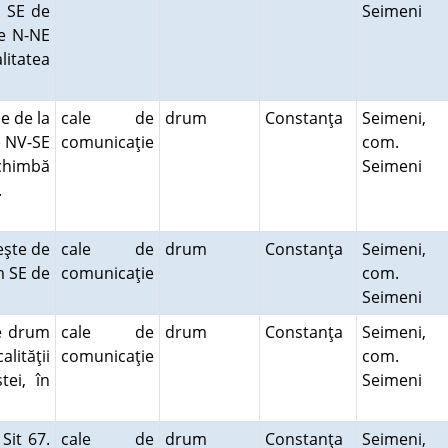
m SE de
Seimeni
ie N-NE
itatea
e de la
cale de
drum
Constanţa
Seimeni,
e NV-SE
comunicaţie
com.
chimbă
Seimeni
i.
eşte de
cale de
drum
Constanţa
Seimeni,
km SE de
comunicaţie
com.
Seimeni
de drum
cale de
drum
Constanţa
Seimeni,
lităţii
comunicaţie
com.
tei, în
Seimeni
Sit 67.
cale de
drum
Constanţa
Seimeni,