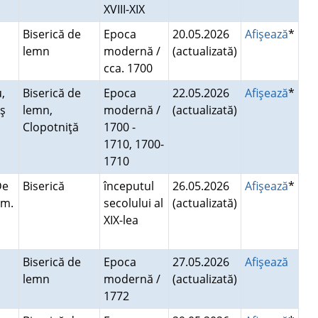
XVIII-XIX
Biserică de
Epoca
20.05.2026
Afişează
*
lemn
modernă /
(actualizată)
i
cca. 1700
,
Biserică de
Epoca
22.05.2026
Afişează
*
ş
lemn,
modernă /
(actualizată)
Clopotniţă
1700 -
1710, 1700-
1710
De
Biserică
începutul
26.05.2026
Afişează
*
om.
secolului al
(actualizată)
XIX-lea
Biserică de
Epoca
27.05.2026
Afişează
lemn
modernă /
(actualizată)
i
1772