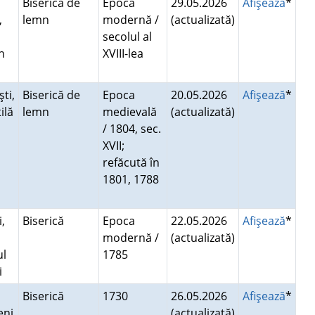
Biserică de
Epoca
29.05.2026
Afişează
*
,
lemn
modernă /
(actualizată)
secolul al
in
XVIII-lea
ti,
Biserică de
Epoca
20.05.2026
Afişează
*
ilă
lemn
medievală
(actualizată)
/ 1804, sec.
XVII;
refăcută în
1801, 1788
,
Biserică
Epoca
22.05.2026
Afişează
*
modernă /
(actualizată)
ul
1785
ti
Biserică
1730
26.05.2026
Afişează
*
eni
(actualizată)