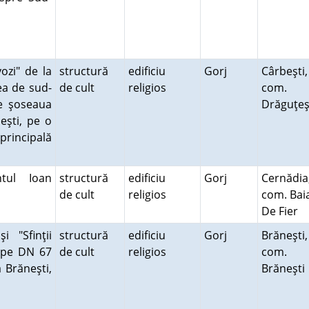
ozi" de la
structură
edificiu
Gorj
Cârbeşti,
ea de sud-
de cult
religios
com.
de şoseaua
Drăguţe
eşti, pe o
rincipală
tul Ioan
structură
edificiu
Gorj
Cernădia
de cult
religios
com. Bai
De Fier
i "Sfinţii
structură
edificiu
Gorj
Brăneşti,
ă pe DN 67
de cult
religios
com.
a Brăneşti,
Brăneşt