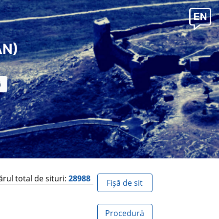
AN)
ul total de situri:
28988
Fișă de sit
Procedură