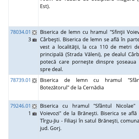
Est).
78034.01
Biserica de lemn cu hramul "Sfinţii Voiev
3
Cârbeşti. Biserica de lemn se află în part
vest a localităţii, la cca 110 de metri 
principală (Strada Văleni), pe dealul Cârb
potecă care porneşte dinspre şoseaua p
spre deal.
78739.01
Biserica de lemn cu hramul "Sfân
Botezătorul" de la Cernădia
79246.01
Biserica cu hramul "Sfântul Nicolae" ş
1
Voievozi" de la Brăneşti. Biserica se afl
Tîrgu-Jiu - Filiaşi în satul Brăneşti, comun
jud. Gorj.