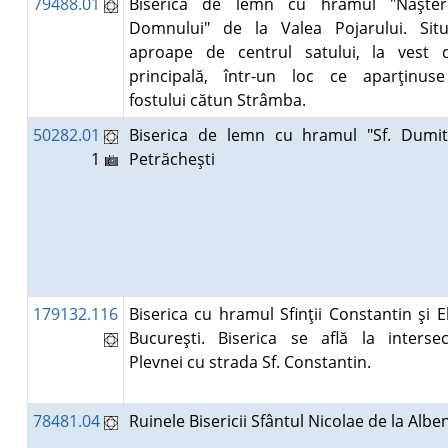
79488.01
Biserica de lemn cu hramul "Naşter
Domnului" de la Valea Pojarului. Situ
aproape de centrul satului, la vest 
principală, într-un loc ce aparţinuse
fostului cătun Strâmba.
50282.01
Biserica de lemn cu hramul "Sf. Dumit
1
Petrăcheşti
179132.116
Biserica cu hramul Sfinţii Constantin şi E
Bucureşti. Biserica se află la interse
Plevnei cu strada Sf. Constantin.
78481.04
Ruinele Bisericii Sfântul Nicolae de la Alb