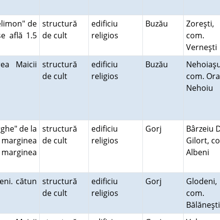
elimon" de
structură
edificiu
Buzău
Zoreşti,
se află 1.5
de cult
religios
com.
Verneşt
ea Maicii
structură
edificiu
Buzău
Nehoiaşu
de cult
religios
com. Ora
Nehoiu
ghe" de la
structură
edificiu
Gorj
Bârzeiu 
la marginea
de cult
religios
Gilort, c
a marginea
Albeni
eni. cătun
structură
edificiu
Gorj
Glodeni,
de cult
religios
com.
Bălăneşt