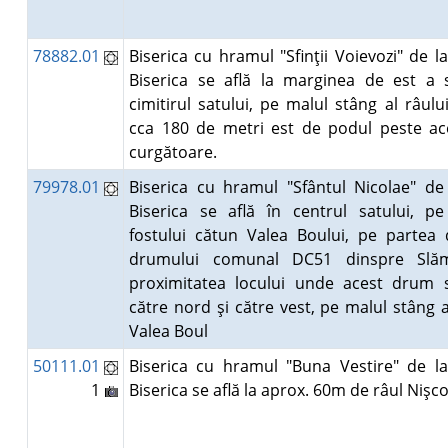
78882.01
Biserica cu hramul "Sfinţii Voievozi" de l
Biserica se află la marginea de est a s
cimitirul satului, pe malul stâng al râului
cca 180 de metri est de podul peste ac
curgătoare.
79978.01
Biserica cu hramul "Sfântul Nicolae" de
Biserica se află în centrul satului, pe 
fostului cătun Valea Boului, pe partea
drumului comunal DC51 dinspre Slăm
proximitatea locului unde acest drum s
către nord şi către vest, pe malul stâng a
Valea Boul
50111.01
Biserica cu hramul "Buna Vestire" de la
1
Biserica se află la aprox. 60m de râul Nişc