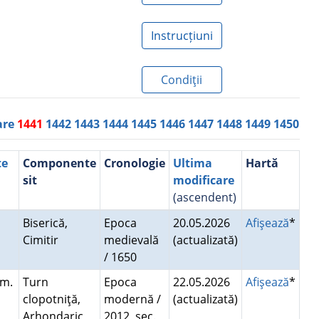
Instrucțiuni
Condiţii
are
1441
1442
1443
1444
1445
1446
1447
1448
1449
1450
te
Componente
Cronologie
Ultima
Hartă
sit
modificare
(ascendent)
,
Biserică,
Epoca
20.05.2026
Afişează
*
Cimitir
medievală
(actualizată)
i
/ 1650
om.
Turn
Epoca
22.05.2026
Afişează
*
clopotniţă,
modernă /
(actualizată)
Arhondaric,
2012, sec.