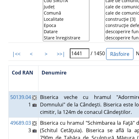
/ 1450
Nu
|<<
<
>
>>|
Cod RAN
Denumire
50139.04
Biserica veche cu hramul "Adormire
1
Domnului" de la Cândeşti. Biserica este lo
cimitir, la 124m de conacul Cândeştilor.
49689.03
Biserica cu hramul "Schimbarea la Faţă" d
3
(Schitul Cetăţuia). Biserica se află la a
790m de Tabăra de Sculptură Măgura (