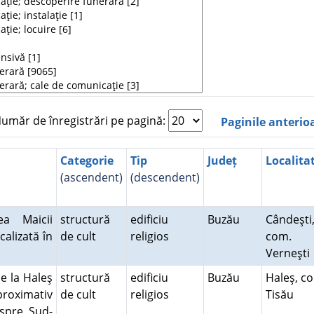
măr de înregistrări pe pagină:
Paginile anterio
Categorie
Tip
Județ
Localita
(ascendent)
(descendent)
a Maicii
structură
edificiu
Buzău
Cândeşti
calizată în
de cult
religios
com.
Verneşt
e la Haleş
structură
edificiu
Buzău
Haleş, c
proximativ
de cult
religios
Tisău
spre Sud-