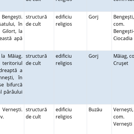
a Bengeşti.
structură
edificiu
Gorj
Bengeşti,
atului, în
de cult
religios
com.
 Gilort, la
Bengeşti
eastă apă
Ciocadi
 la Măiag.
structură
edificiu
Gorj
Măiag, c
teritoriul
de cult
religios
Cruşet
 dreaptă a
neşti, în
e bifurcă
l pârâului
 Verneşti.
structură
edificiu
Buzău
Verneşti,
ov.
de cult
religios
com.
Verneşt