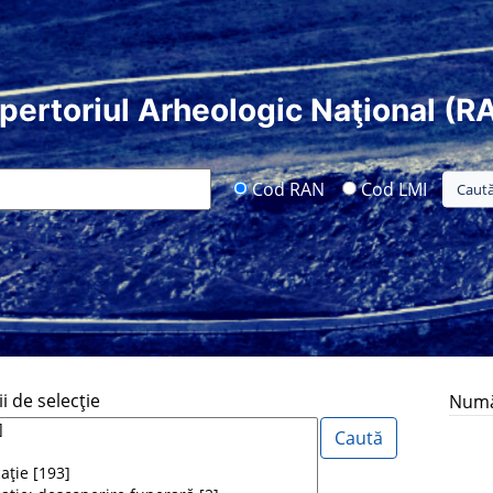
pertoriul Arheologic Naţional (R
Cod RAN
Cod LMI
i de selecţie
Număr