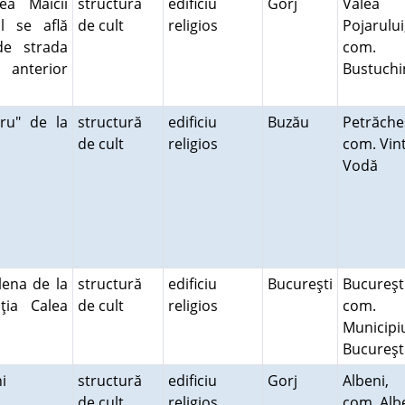
ea Maicii
structură
edificiu
Gorj
Valea
l se află
de cult
religios
Pojarului
de strada
com.
 anterior
Bustuch
ru" de la
structură
edificiu
Buzău
Petrăcheş
de cult
religios
com. Vint
Vodă
lena de la
structură
edificiu
Bucureşti
Bucureşti
cţia Calea
de cult
religios
com.
Municipi
Bucureş
eni
structură
edificiu
Gorj
Albeni,
de cult
religios
com. Alb