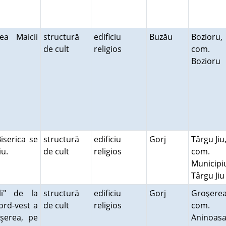
ea Maicii
structură
edificiu
Buzău
Bozioru,
de cult
religios
com.
Bozioru
Biserica se
structură
edificiu
Gorj
Târgu Jiu
Jiu.
de cult
religios
com.
Municipi
Târgu Ji
li" de la
structură
edificiu
Gorj
Groşerea
ord-vest a
de cult
religios
com.
oşerea, pe
Aninoas