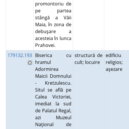
promontoriu de
pe partea
stângă a Văii
Maia, în zona de
debuşare a
acesteia în lunca
Prahovei.
179132.193
Biserica cu
structură de
edificiu
hramul
cult; locuire
religios;
Adormirea
aşezare
Maicii Domnului
- Kretzulescu.
Situl se află pe
Calea Victoriei,
imediat la sud
de Palatul Regal,
azi Muzeul
Naţional de