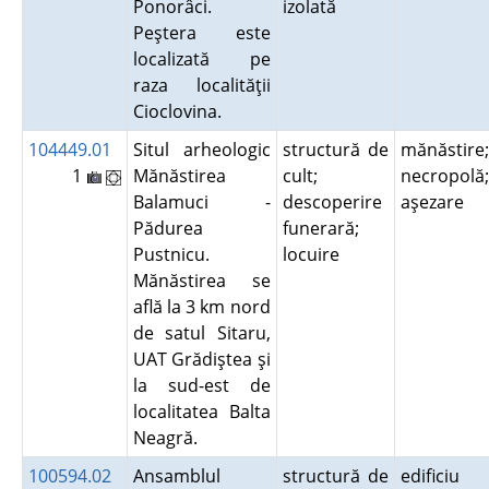
Ponorâci.
izolată
Peştera este
localizată pe
raza localităţii
Cioclovina.
104449.01
Situl arheologic
structură de
mănăstire;
1
Mănăstirea
cult;
necropolă;
Balamuci -
descoperire
aşezare
Pădurea
funerară;
Pustnicu.
locuire
Mănăstirea se
află la 3 km nord
de satul Sitaru,
UAT Grădiştea şi
la sud-est de
localitatea Balta
Neagră.
100594.02
Ansamblul
structură de
edificiu