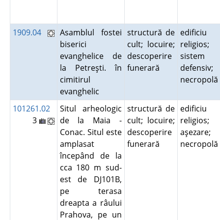
1909.04
Asamblul fostei
structură de
edificiu
biserici
cult; locuire;
religios;
evanghelice de
descoperire
sistem
la Petreşti. în
funerară
defensiv;
cimitirul
necropol
evanghelic
101261.02
Situl arheologic
structură de
edificiu
3
de la Maia -
cult; locuire;
religios;
Conac. Situl este
descoperire
aşezare;
amplasat
funerară
necropol
începând de la
cca 180 m sud-
est de DJ101B,
pe terasa
dreapta a râului
Prahova, pe un