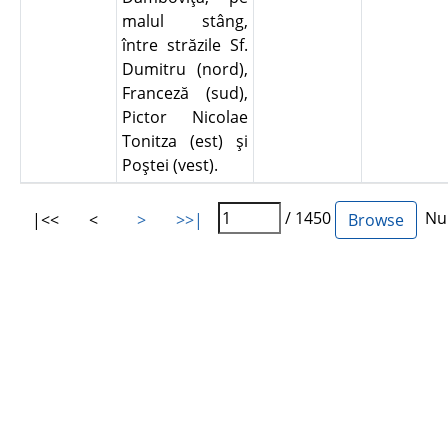
malul stâng,
între străzile Sf.
Dumitru (nord),
Franceză (sud),
Pictor Nicolae
Tonitza (est) şi
Poştei (vest).
/ 1450
Num
|<<
<
>
>>|