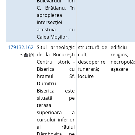
Bulevardul Ion
C. Brătianu, în
apropierea
intersecţiei
acestuia cu
Calea Moşilor.
179132.162
Situl arheologic
structură de
edificiu
3
de la Bucureşti
cult;
religios;
Centrul Istoric -
descoperire
necropolă;
Biserica cu
funerară;
aşezare
hramul Sf.
locuire
Dumitru.
Biserica este
situată pe
terasa
superioară a
cursului inferior
al râului
Dâmboviţa, pe