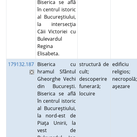
Biserica se află
în centrul istoric
al Bucureştiului,
la intersecţia
Căii Victoriei cu
Bulevardul
Regina
Elisabeta.
179132.187
Biserica cu
structură de
edificiu
hramul Sfântul
cult;
religios;
Gheorghe Vechi
descoperire
necropolă;
din Bucureşti.
funerară;
aşezare
Biserica se află
locuire
în centrul istoric
al Bucureştiului,
la nord-est de
Piaţa Unirii, la
vest de