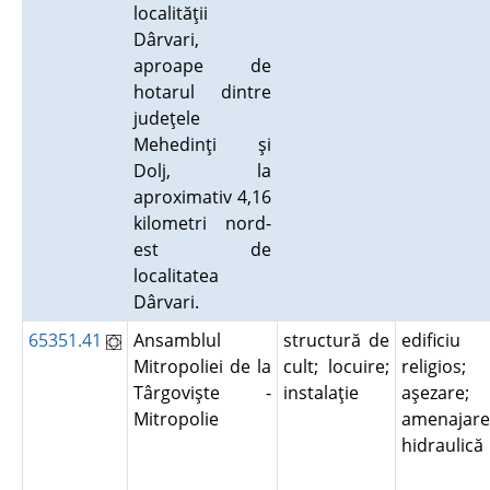
localităţii
Dârvari,
aproape de
hotarul dintre
judeţele
Mehedinţi şi
Dolj, la
aproximativ 4,16
kilometri nord-
est de
localitatea
Dârvari.
65351.41
Ansamblul
structură de
edificiu
Mitropoliei de la
cult; locuire;
religios;
Târgovişte -
instalaţie
aşezare;
Mitropolie
amenajare
hidraulic