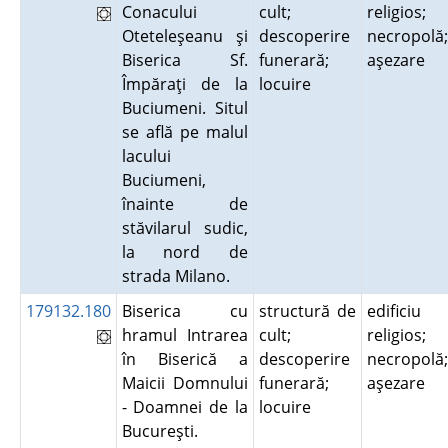
Conacului
cult;
religios;
Oteteleşeanu şi
descoperire
necropolă;
Biserica Sf.
funerară;
aşezare
Împăraţi de la
locuire
Buciumeni. Situl
se află pe malul
lacului
Buciumeni,
înainte de
stăvilarul sudic,
la nord de
strada Milano.
179132.180
Biserica cu
structură de
edificiu
hramul Intrarea
cult;
religios;
în Biserică a
descoperire
necropolă;
Maicii Domnului
funerară;
aşezare
- Doamnei de la
locuire
Bucureşti.