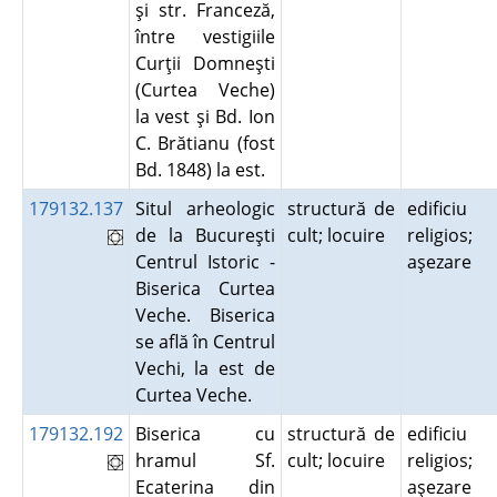
şi str. Franceză,
între vestigiile
Curţii Domneşti
(Curtea Veche)
la vest şi Bd. Ion
C. Brătianu (fost
Bd. 1848) la est.
179132.137
Situl arheologic
structură de
edificiu
de la Bucureşti
cult; locuire
religios;
Centrul Istoric -
aşezare
Biserica Curtea
Veche. Biserica
se află în Centrul
Vechi, la est de
Curtea Veche.
179132.192
Biserica cu
structură de
edificiu
hramul Sf.
cult; locuire
religios;
Ecaterina din
aşezare