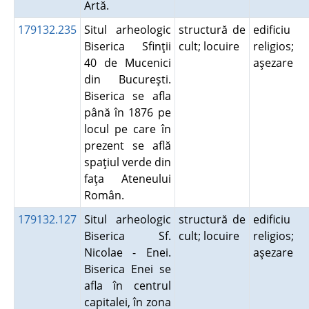
Artă.
179132.235
Situl arheologic
structură de
edificiu
Biserica Sfinţii
cult; locuire
religios;
40 de Mucenici
aşezare
din Bucureşti.
Biserica se afla
până în 1876 pe
locul pe care în
prezent se află
spaţiul verde din
faţa Ateneului
Român.
179132.127
Situl arheologic
structură de
edificiu
Biserica Sf.
cult; locuire
religios;
Nicolae - Enei.
aşezare
Biserica Enei se
afla în centrul
capitalei, în zona