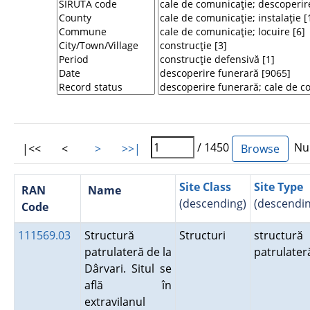
/ 1450
Num
|<<
<
>
>>|
Site Class
Site Type
RAN
Name
(descending)
(descendin
Code
111569.03
Structură
Structuri
structură
patrulateră de la
patrulate
Dârvari. Situl se
află în
extravilanul