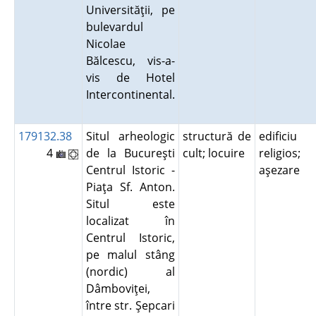
Universităţii, pe
bulevardul
Nicolae
Bălcescu, vis-a-
vis de Hotel
Intercontinental.
179132.38
Situl arheologic
structură de
edificiu
4
de la Bucureşti
cult; locuire
religios;
Centrul Istoric -
aşezare
Piaţa Sf. Anton.
Situl este
localizat în
Centrul Istoric,
pe malul stâng
(nordic) al
Dâmboviţei,
între str. Şepcari