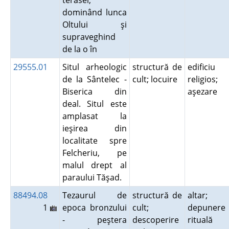
terasei,
dominând lunca
Oltului şi
supraveghind
de la o în
29555.01
Situl arheologic
structură de
edificiu
de la Sântelec -
cult; locuire
religios;
Biserica din
aşezare
deal. Situl este
amplasat la
ieşirea din
localitate spre
Felcheriu, pe
malul drept al
paraului Tăşad.
88494.08
Tezaurul de
structură de
altar;
1
epoca bronzului
cult;
depunere
- peştera
descoperire
rituală