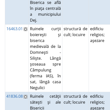
Biserica se află
în piaţa centrală
a municipiului
Dej.
16463.01
Ruinele curţii
structură de
edificiu
boiereşti şi
cult; locuire
religios;
biserica
aşezare
medievală de la
Domneşti -
Silişte. Lângă
şoseaua spre
Câmpulung
(ferma IAS), în
sat, lângă casa
Negulici
41836.08
Ruinele cetăţii
structură de
edificiu
săteşti şi ale
cult; locuire
religios;
Bisericii
aşezare