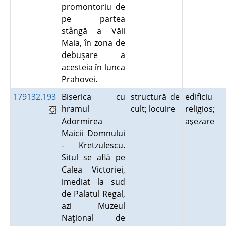
promontoriu de
pe partea
stângă a Văii
Maia, în zona de
debuşare a
acesteia în lunca
Prahovei.
179132.193
Biserica cu
structură de
edificiu
hramul
cult; locuire
religios;
Adormirea
aşezare
Maicii Domnului
- Kretzulescu.
Situl se află pe
Calea Victoriei,
imediat la sud
de Palatul Regal,
azi Muzeul
Naţional de