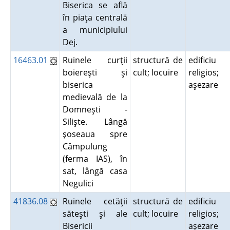
Biserica se află
în piaţa centrală
a municipiului
Dej.
16463.01
Ruinele curţii
structură de
edificiu
boiereşti şi
cult; locuire
religios;
biserica
aşezare
medievală de la
Domneşti -
Silişte. Lângă
şoseaua spre
Câmpulung
(ferma IAS), în
sat, lângă casa
Negulici
41836.08
Ruinele cetăţii
structură de
edificiu
săteşti şi ale
cult; locuire
religios;
Bisericii
aşezare