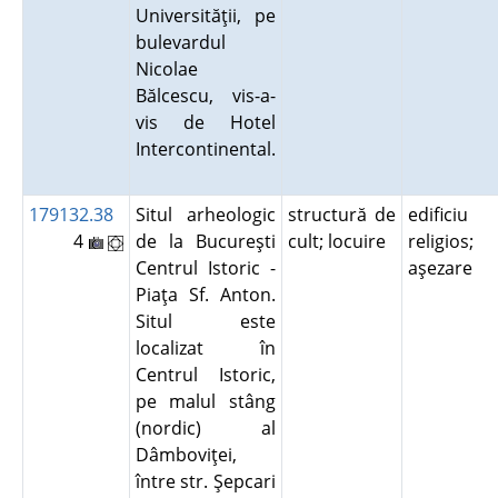
Universităţii, pe
bulevardul
Nicolae
Bălcescu, vis-a-
vis de Hotel
Intercontinental.
179132.38
Situl arheologic
structură de
edificiu
4
de la Bucureşti
cult; locuire
religios;
Centrul Istoric -
aşezare
Piaţa Sf. Anton.
Situl este
localizat în
Centrul Istoric,
pe malul stâng
(nordic) al
Dâmboviţei,
între str. Şepcari