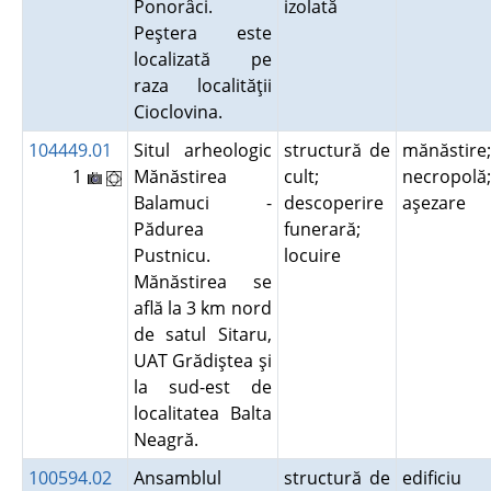
Ponorâci.
izolată
Peştera este
localizată pe
raza localităţii
Cioclovina.
104449.01
Situl arheologic
structură de
mănăstire;
1
Mănăstirea
cult;
necropolă;
Balamuci -
descoperire
aşezare
Pădurea
funerară;
Pustnicu.
locuire
Mănăstirea se
află la 3 km nord
de satul Sitaru,
UAT Grădiştea şi
la sud-est de
localitatea Balta
Neagră.
100594.02
Ansamblul
structură de
edificiu