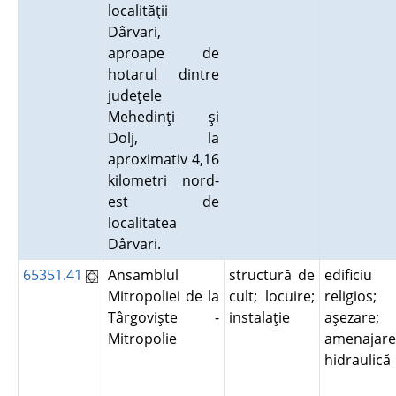
localităţii
Dârvari,
aproape de
hotarul dintre
judeţele
Mehedinţi şi
Dolj, la
aproximativ 4,16
kilometri nord-
est de
localitatea
Dârvari.
65351.41
Ansamblul
structură de
edificiu
Mitropoliei de la
cult; locuire;
religios;
Târgovişte -
instalaţie
aşezare;
Mitropolie
amenajare
hidraulic