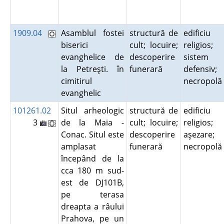
1909.04
Asamblul fostei
structură de
edificiu
biserici
cult; locuire;
religios;
evanghelice de
descoperire
sistem
la Petreşti. în
funerară
defensiv;
cimitirul
necropol
evanghelic
101261.02
Situl arheologic
structură de
edificiu
3
de la Maia -
cult; locuire;
religios;
Conac. Situl este
descoperire
aşezare;
amplasat
funerară
necropol
începând de la
cca 180 m sud-
est de DJ101B,
pe terasa
dreapta a râului
Prahova, pe un