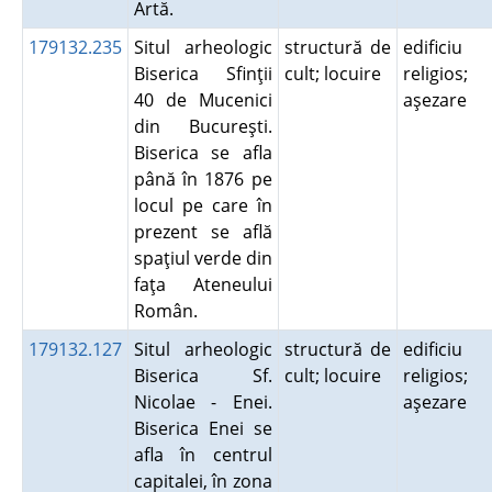
Artă.
179132.235
Situl arheologic
structură de
edificiu
Biserica Sfinţii
cult; locuire
religios;
40 de Mucenici
aşezare
din Bucureşti.
Biserica se afla
până în 1876 pe
locul pe care în
prezent se află
spaţiul verde din
faţa Ateneului
Român.
179132.127
Situl arheologic
structură de
edificiu
Biserica Sf.
cult; locuire
religios;
Nicolae - Enei.
aşezare
Biserica Enei se
afla în centrul
capitalei, în zona