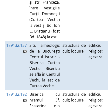
şi str. Franceză,
între vestigiile
Curţii Domneşti
(Curtea Veche)
la vest şi Bd. Ion
C. Brătianu (fost
Bd. 1848) la est.
179132.137
Situl arheologic
structură de
edificiu
de la Bucureşti
cult; locuire
religios;
Centrul Istoric -
aşezare
Biserica Curtea
Veche. Biserica
se află în Centrul
Vechi, la est de
Curtea Veche.
179132.192
Biserica cu
structură de
edificiu
hramul Sf.
cult; locuire
religios;
Ecaterina din
aşezare