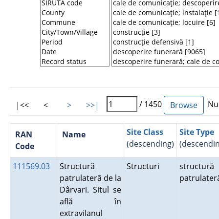
/ 1450
Num
|<<
<
>
>>|
Site Class
Site Type
RAN
Name
(descending)
(descendin
Code
111569.03
Structură
Structuri
structură
patrulateră de la
patrulate
Dârvari. Situl se
află în
extravilanul