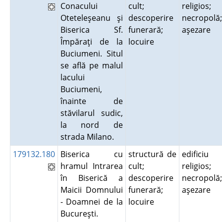
Conacului
cult;
religios;
Oteteleşeanu şi
descoperire
necropolă;
Biserica Sf.
funerară;
aşezare
Împăraţi de la
locuire
Buciumeni. Situl
se află pe malul
lacului
Buciumeni,
înainte de
stăvilarul sudic,
la nord de
strada Milano.
179132.180
Biserica cu
structură de
edificiu
hramul Intrarea
cult;
religios;
în Biserică a
descoperire
necropolă;
Maicii Domnului
funerară;
aşezare
- Doamnei de la
locuire
Bucureşti.