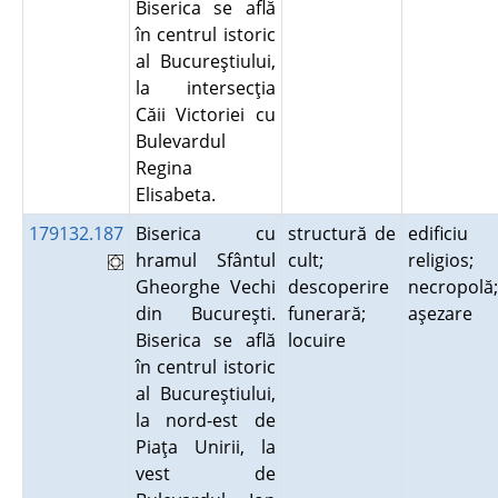
Biserica se află
în centrul istoric
al Bucureştiului,
la intersecţia
Căii Victoriei cu
Bulevardul
Regina
Elisabeta.
179132.187
Biserica cu
structură de
edificiu
hramul Sfântul
cult;
religios;
Gheorghe Vechi
descoperire
necropolă;
din Bucureşti.
funerară;
aşezare
Biserica se află
locuire
în centrul istoric
al Bucureştiului,
la nord-est de
Piaţa Unirii, la
vest de