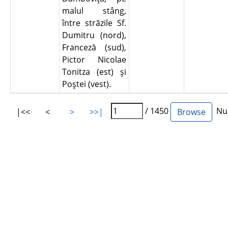
malul stâng,
între străzile Sf.
Dumitru (nord),
Franceză (sud),
Pictor Nicolae
Tonitza (est) şi
Poştei (vest).
/ 1450
Num
|<<
<
>
>>|