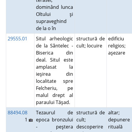
terasei,
dominând lunca
Oltului şi
supraveghind
de la o în
29555.01
Situl arheologic
structură de
edificiu
de la Sântelec -
cult; locuire
religios;
Biserica din
aşezare
deal. Situl este
amplasat la
ieşirea din
localitate spre
Felcheriu, pe
malul drept al
paraului Tăşad.
88494.08
Tezaurul de
structură de
altar;
1
epoca bronzului
cult;
depunere
- peştera
descoperire
rituală