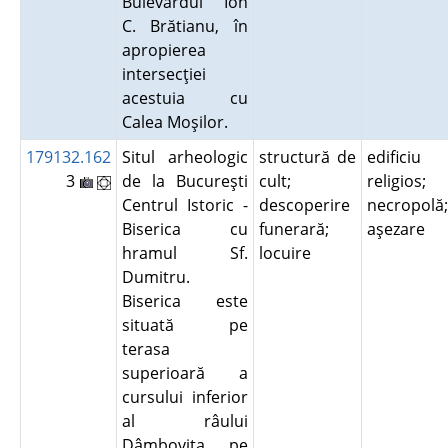
Bulevardul Ion
C. Brătianu, în
apropierea
intersecţiei
acestuia cu
Calea Moşilor.
179132.162
Situl arheologic
structură de
edificiu
3
de la Bucureşti
cult;
religios;
Centrul Istoric -
descoperire
necropolă;
Biserica cu
funerară;
aşezare
hramul Sf.
locuire
Dumitru.
Biserica este
situată pe
terasa
superioară a
cursului inferior
al râului
Dâmboviţa, pe