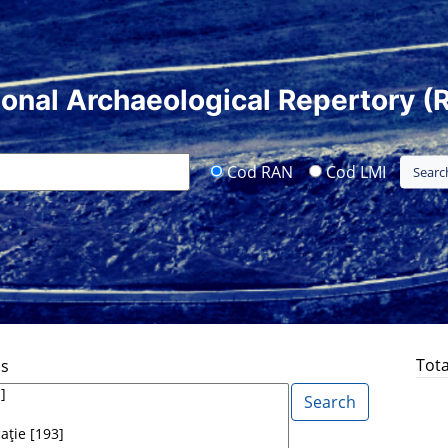
ional Archaeological Repertory (
Cod RAN
Cod LMI
Tota
ds