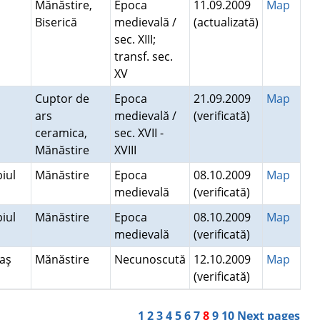
Mănăstire,
Epoca
11.09.2009
Map
Biserică
medievală /
(actualizată)
sec. XIII;
transf. sec.
XV
Cuptor de
Epoca
21.09.2009
Map
ars
medievală /
(verificată)
ceramica,
sec. XVII -
Mănăstire
XVIII
iul
Mănăstire
Epoca
08.10.2009
Map
medievală
(verificată)
iul
Mănăstire
Epoca
08.10.2009
Map
medievală
(verificată)
aş
Mănăstire
Necunoscută
12.10.2009
Map
(verificată)
1
2
3
4
5
6
7
8
9
10
Next pages