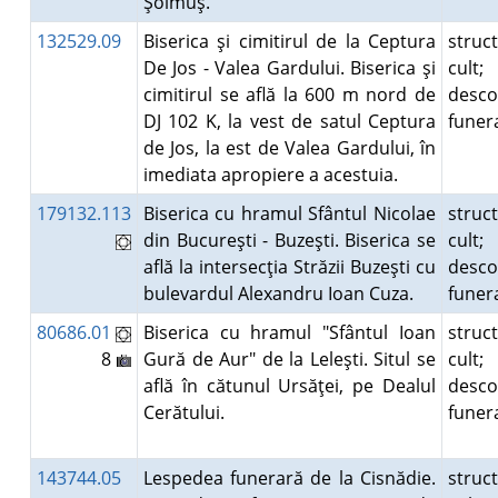
Şoimuş.
132529.09
Biserica şi cimitirul de la Ceptura
struc
De Jos - Valea Gardului. Biserica şi
cult;
cimitirul se află la 600 m nord de
desco
DJ 102 K, la vest de satul Ceptura
fune
de Jos, la est de Valea Gardului, în
imediata apropiere a acestuia.
179132.113
Biserica cu hramul Sfântul Nicolae
struc
din Bucureşti - Buzeşti. Biserica se
cult;
află la intersecţia Străzii Buzeşti cu
desco
bulevardul Alexandru Ioan Cuza.
fune
80686.01
Biserica cu hramul "Sfântul Ioan
struc
8
Gură de Aur" de la Leleşti. Situl se
cult;
află în cătunul Ursăţei, pe Dealul
desco
Cerătului.
fune
143744.05
Lespedea funerară de la Cisnădie.
struc