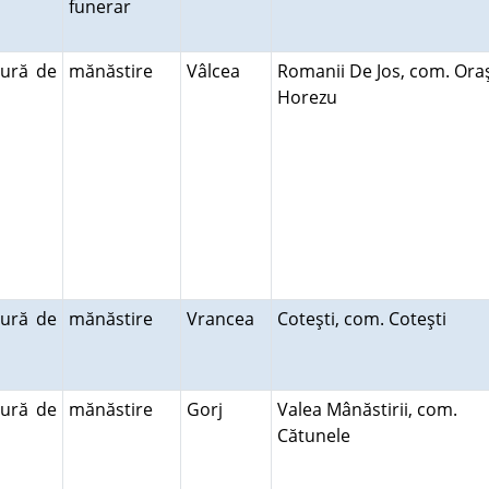
funerar
tură de
mănăstire
Vâlcea
Romanii De Jos, com. Ora
Horezu
tură de
mănăstire
Vrancea
Coteşti, com. Coteşti
tură de
mănăstire
Gorj
Valea Mânăstirii, com.
Cătunele