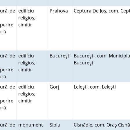
tură de
edificiu
Prahova
Ceptura De Jos, com. Ce
religios;
perire
cimitir
rară
tură de
edificiu
Bucureşti
Bucureşti, com. Municipiu
religios;
Bucureşti
perire
cimitir
rară
tură de
edificiu
Gorj
Leleşti, com. Leleşti
religios;
perire
cimitir
rară
tură de
monument
Sibiu
Cisnădie, com. Oraş Cisn