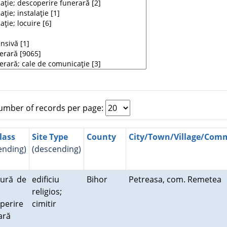
mber of records per page:
lass
Site Type
County
City/Town/Village/Co
ending)
(descending)
tură de
edificiu
Bihor
Petreasa, com. Remetea
religios;
perire
cimitir
rară