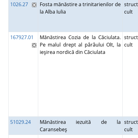
1026.27
Fosta mănăstire a trinitarienilor de
struc
la Alba Iulia
cult
167927.01
Mănăstirea Cozia de la Căciulata.
struc
Pe malul drept al pârâului Olt, la
cult
ieşirea nordică din Căciulata
51029.24
Mănăstirea iezuită de la
struc
Caransebeş
cult