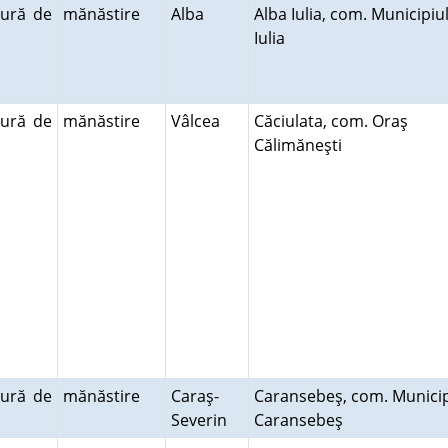
tură de
mănăstire
Alba
Alba Iulia, com. Municipiu
Iulia
tură de
mănăstire
Vâlcea
Căciulata, com. Oraş
Călimăneşti
tură de
mănăstire
Caraş-
Caransebeş, com. Municip
Severin
Caransebeş