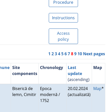
Procedure
Instructions
Access
policy
1
2
3
4
5
6
7
8
9
10
Next pages
mmune
Site
Chronology
Last
Map
components
update
(ascending)
Biserică de
Epoca
20.02.2024
Map
*
lemn, Cimitir
modernă /
(actualizată)
1752