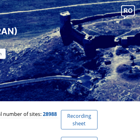
RAN)
l number of sites:
28988
Recording
sheet