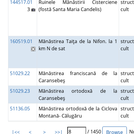
144517.01
Ruinele Mănăstirii Cisterciene
struc
3
(fostă Santa Maria Candelis)
cult
160519.01
Mănăstirea Taiţa de la Nifon. la 1
struc
km N de sat
cult
51029.22
Mănăstirea franciscană de la
struc
Caransebeş
cult
51029.23
Mănăstirea ortodoxă de la
struc
Caransebeş
cult
51136.05
Mănăstirea ortodoxă de la Ciclova
struc
Montană- Călugăru
cult
/ 1450
Nu
|<<
<
>
>>|