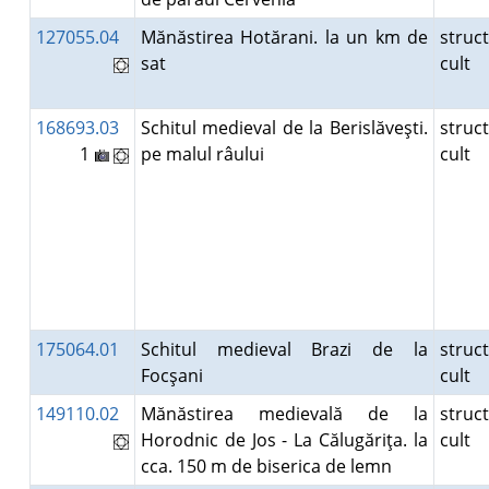
127055.04
Mănăstirea Hotărani. la un km de
struc
sat
cult
168693.03
Schitul medieval de la Berislăveşti.
struc
1
pe malul râului
cult
175064.01
Schitul medieval Brazi de la
struc
Focşani
cult
149110.02
Mănăstirea medievală de la
struc
Horodnic de Jos - La Călugăriţa. la
cult
cca. 150 m de biserica de lemn