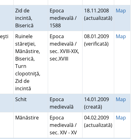
e
Zid de
Epoca
18.11.2008
Map
incintă,
medievală /
(actualizată)
Biserică
1588
veşti
Ruinele
Epoca
08.01.2009
Map
stăreţiei,
medievală /
(verificată)
Mănăstire,
sec. XVIII-XIX,
Biserică,
sec.XVIII
Turn
clopotniţă,
Zid de
incintă
u
Schit
Epoca
14.01.2009
Map
medievală
(creată)
Mănăstire
Epoca
04.02.2009
Map
medievală /
(actualizată)
sec. XIV - XV