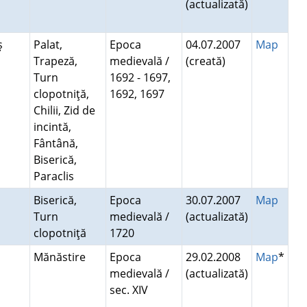
(actualizată)
ş
Palat,
Epoca
04.07.2007
Map
Trapeză,
medievală /
(creată)
Turn
1692 - 1697,
clopotniţă,
1692, 1697
Chilii, Zid de
incintă,
Fântână,
Biserică,
Paraclis
Biserică,
Epoca
30.07.2007
Map
Turn
medievală /
(actualizată)
clopotniţă
1720
Mănăstire
Epoca
29.02.2008
Map
*
medievală /
(actualizată)
sec. XIV