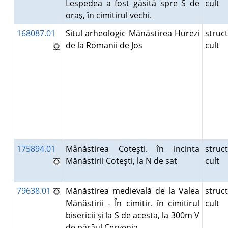
Lespedea a fost găsită spre S de
cult
oraş, în cimitirul vechi.
168087.01
Situl arheologic Mănăstirea Hurezi
struc
de la Romanii de Jos
cult
175894.01
Mânăstirea Coteşti. în incinta
struc
Mănăstirii Coteşti, la N de sat
cult
79638.01
Mănăstirea medievală de la Valea
struc
Mănăstirii - În cimitir. în cimitirul
cult
bisericii şi la S de acesta, la 300m V
de pârâul Cervenia