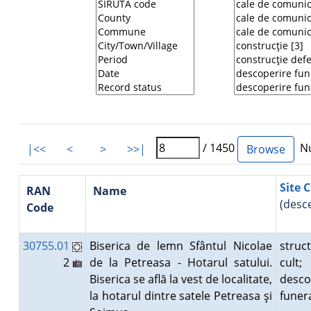
/ 1450
Nu
|<<
<
>
>>|
Site C
RAN
Name
(desc
Code
30755.01
Biserica de lemn Sfântul Nicolae
struc
2
de la Petreasa - Hotarul satului.
cult;
Biserica se află la vest de localitate,
desco
la hotarul dintre satele Petreasa şi
fune