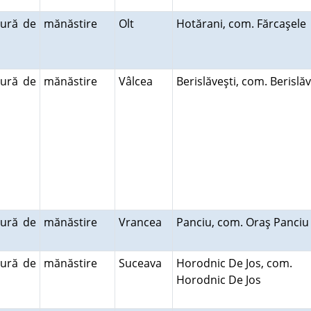
tură de
mănăstire
Olt
Hotărani, com. Fărcaşel
tură de
mănăstire
Vâlcea
Berislăveşti, com. Berislă
tură de
mănăstire
Vrancea
Panciu, com. Oraş Panci
tură de
mănăstire
Suceava
Horodnic De Jos, com.
Horodnic De Jos