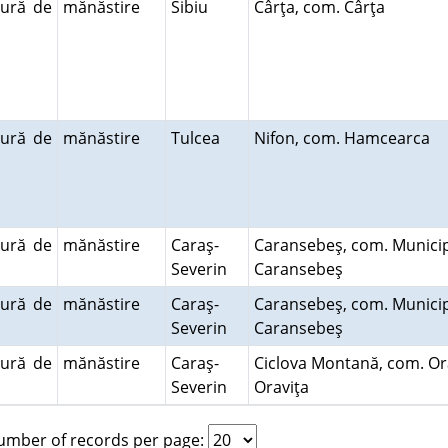
tură de
mănăstire
Sibiu
Cârţa, com. Cârţa
tură de
mănăstire
Tulcea
Nifon, com. Hamcearca
tură de
mănăstire
Caraş-
Caransebeş, com. Municip
Severin
Caransebeş
tură de
mănăstire
Caraş-
Caransebeş, com. Municip
Severin
Caransebeş
tură de
mănăstire
Caraş-
Ciclova Montană, com. Or
Severin
Oraviţa
mber of records per page: