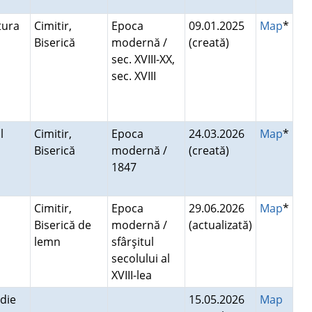
ptura
Cimitir,
Epoca
09.01.2025
Map
*
Biserică
modernă /
(creată)
sec. XVIII-XX,
sec. XVIII
l
Cimitir,
Epoca
24.03.2026
Map
*
Biserică
modernă /
(creată)
1847
Cimitir,
Epoca
29.06.2026
Map
*
Biserică de
modernă /
(actualizată)
lemn
sfârşitul
secolului al
XVIII-lea
ădie
15.05.2026
Map