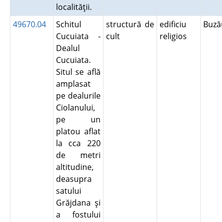
localităţii.
49670.04
Schitul
structură de
edificiu
Buz
Cucuiata -
cult
religios
Dealul
Cucuiata.
Situl se află
amplasat
pe dealurile
Ciolanului,
pe un
platou aflat
la cca 220
de metri
altitudine,
deasupra
satului
Grăjdana şi
a fostului