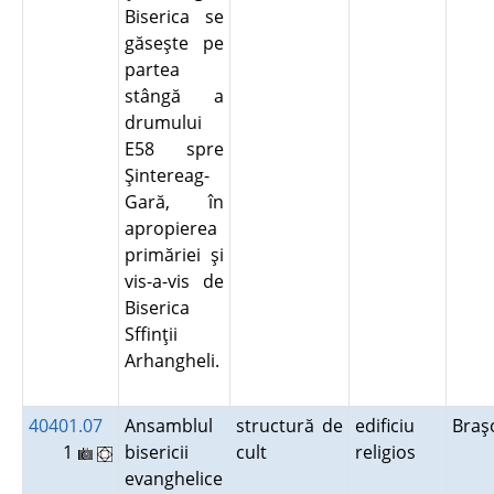
Biserica se
găseşte pe
partea
stângă a
drumului
E58 spre
Şintereag-
Gară, în
apropierea
primăriei şi
vis-a-vis de
Biserica
Sffinţii
Arhangheli.
40401.07
Ansamblul
structură de
edificiu
Bra
1
bisericii
cult
religios
evanghelice