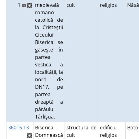
1
medievală
cult
religios
Năs
romano-
catolică de
la Cristeştii
Ciceului.
Biserica se
găseşte în
partea
vestică a
localităţii, la
nord de
DN17, pe
partea
dreaptă a
pârâului
Târlişua.
36015.13
Biserica
structură de
edificiu
Boto
Domnească
cult
religios