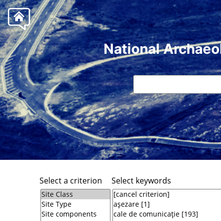
National Archaeo
Select a criterion
Select keywords