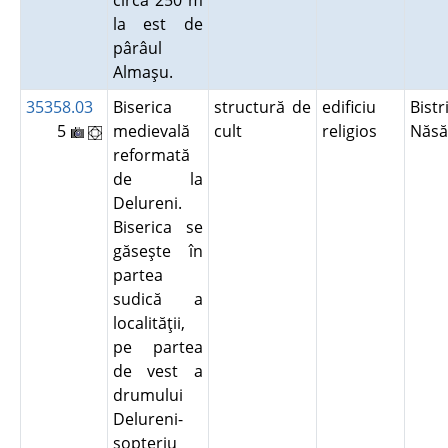
circa 250 m
la est de
pârâul
Almaşu.
35358.03
Biserica
structură de
edificiu
Bistr
5
medievală
cult
religios
Năs
reformată
de la
Delureni.
Biserica se
găseşte în
partea
sudică a
localităţii,
pe partea
de vest a
drumului
Delureni-
şopteriu