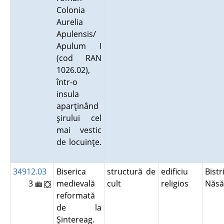
Colonia
Aurelia
Apulensis/
Apulum I
(cod RAN
1026.02),
într-o
insula
aparţinând
şirului cel
mai vestic
de locuinţe.
34912.03
Biserica
structură de
edificiu
Bistr
3
medievală
cult
religios
Năs
reformată
de la
Şintereag.