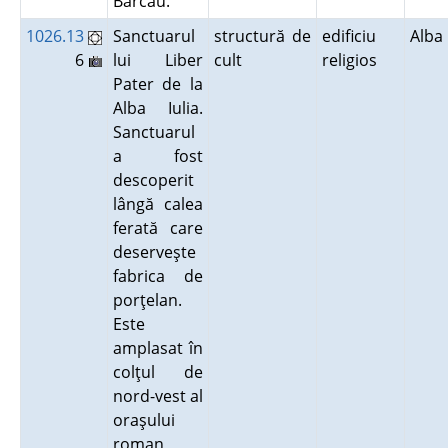
Barcău.
1026.13
Sanctuarul
structură de
edificiu
Alb
6
lui Liber
cult
religios
Pater de la
Alba Iulia.
Sanctuarul
a fost
descoperit
lângă calea
ferată care
deserveşte
fabrica de
porţelan.
Este
amplasat în
colţul de
nord-vest al
oraşului
roman