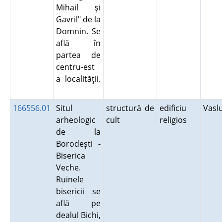
Mihail şi
Gavril" de la
Domnin. Se
află în
partea de
centru-est
a localităţii.
166556.01
Situl
structură de
edificiu
Vasl
arheologic
cult
religios
de la
Borodeşti -
Biserica
Veche.
Ruinele
bisericii se
află pe
dealul Bichi,