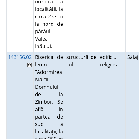
nordică a
localităţii, la
circa 237 m
la nord de
pârâul
Valea
Inăului.
143156.02
Biserica de
structură de
edificiu
Săla
lemn
cult
religios
"Adormirea
Maicii
Domnului"
de la
Zimbor. Se
află în
partea de
sud a
localităţii, la