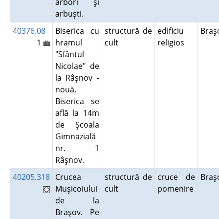
arbori şi
arbuşti.
40376.08
Biserica cu
structură de
edificiu
Bra
1
hramul
cult
religios
"Sfântul
Nicolae" de
la Râşnov -
nouă.
Biserica se
află la 14m
de Şcoala
Gimnazială
nr. 1
Râşnov.
40205.318
Crucea
structură de
cruce de
Bra
Muşicoiului
cult
pomenire
de la
Braşov. Pe