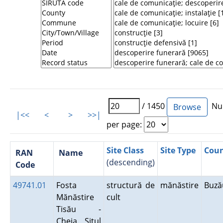
/ 1450
Num
|<<
<
>
>>|
per page:
Site Class
Site Type
Cou
RAN
Name
(descending)
Code
49741.01
Fosta
structură de
mănăstire
Buz
Mănăstire
cult
Tisău -
Cheia. Situl