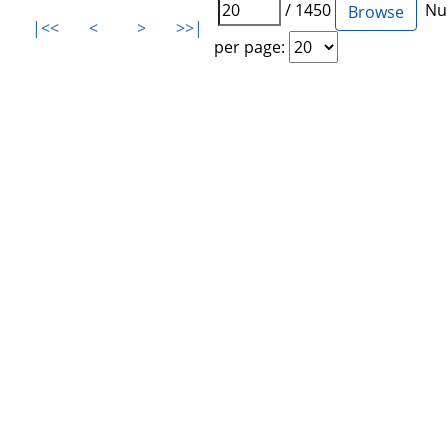
/ 1450
Num
|<<
<
>
>>|
per page: