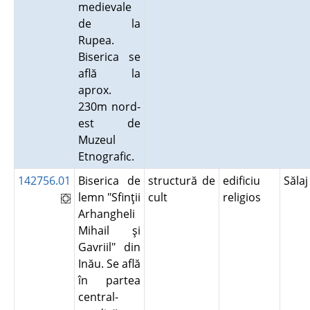
medievale
de la
Rupea.
Biserica se
află la
aprox.
230m nord-
est de
Muzeul
Etnografic.
142756.01
Biserica de
structură de
edificiu
Săla
lemn "Sfinţii
cult
religios
Arhangheli
Mihail şi
Gavriil" din
Inău. Se află
în partea
central-