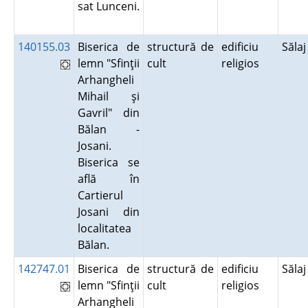
sat Lunceni.
140155.03
Biserica de
structură de
edificiu
Săla
lemn "Sfinţii
cult
religios
Arhangheli
Mihail şi
Gavril" din
Bălan -
Josani.
Biserica se
află în
Cartierul
Josani din
localitatea
Bălan.
142747.01
Biserica de
structură de
edificiu
Săla
lemn "Sfinţii
cult
religios
Arhangheli