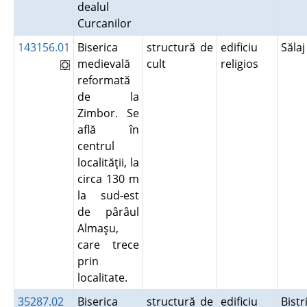
dealul
Curcanilor
143156.01
Biserica
structură de
edificiu
Săla
medievală
cult
religios
reformată
de la
Zimbor. Se
află în
centrul
localităţii, la
circa 130 m
la sud-est
de pârâul
Almaşu,
care trece
prin
localitate.
35287.02
Biserica
structură de
edificiu
Bistr