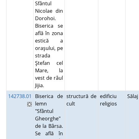
Sfântul
Nicolae din
Dorohoi.
Biserica se
află în zona
estică a
oraşului, pe
strada
Ştefan cel
Mare, la
vest de râul
Jijia.
142738.01
Biserica de
structură de
edificiu
Săla
lemn
cult
religios
"Sfântul
Gheorghe"
de la Bârsa.
Se află în