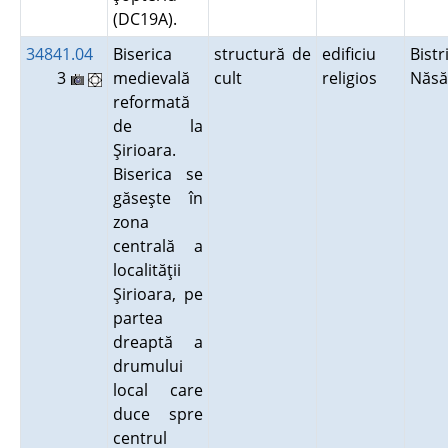
(DC19A).
34841.04
Biserica
structură de
edificiu
Bistr
3
medievală
cult
religios
Năs
reformată
de la
Şirioara.
Biserica se
găseşte în
zona
centrală a
localităţii
Şirioara, pe
partea
dreaptă a
drumului
local care
duce spre
centrul