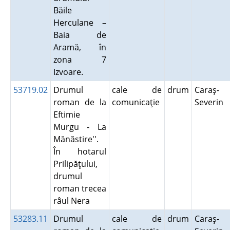
Băile
Herculane –
Baia de
Aramă, în
zona 7
Izvoare.
53719.02
Drumul
cale de
drum
Caraş-
roman de la
comunicaţie
Severin
Eftimie
Murgu - La
Mănăstire''.
În hotarul
Prilipăţului,
drumul
roman trecea
râul Nera
53283.11
Drumul
cale de
drum
Caraş-