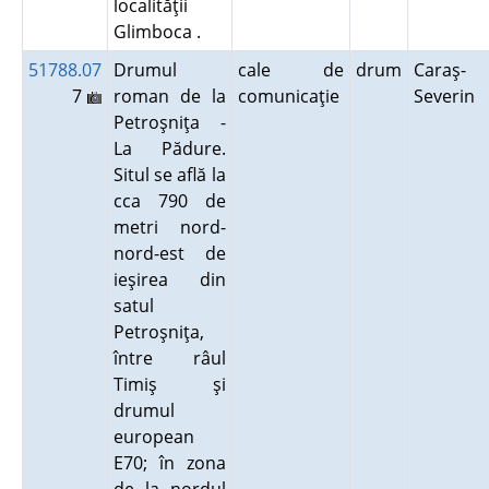
localităţii
Glimboca .
51788.07
Drumul
cale de
drum
Caraş-
7
roman de la
comunicaţie
Severin
Petroşniţa -
La Pădure.
Situl se află la
cca 790 de
metri nord-
nord-est de
ieşirea din
satul
Petroşniţa,
între râul
Timiş şi
drumul
european
E70; în zona