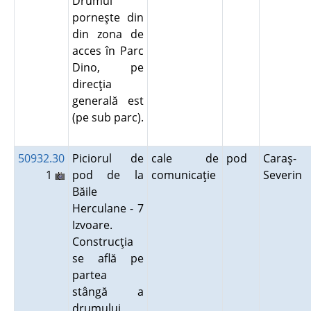
Drumul
porneşte din
din zona de
acces în Parc
Dino, pe
direcţia
generală est
(pe sub parc).
50932.30
Piciorul de
cale de
pod
Caraş-
1
pod de la
comunicaţie
Severin
Băile
Herculane - 7
Izvoare.
Construcţia
se află pe
partea
stângă a
drumului