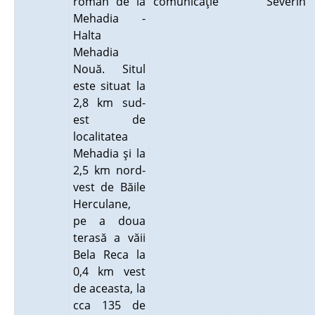
roman de la
comunicaţie
Severin
Mehadia -
Halta
Mehadia
Nouă. Situl
este situat la
2,8 km sud-
est de
localitatea
Mehadia şi la
2,5 km nord-
vest de Băile
Herculane,
pe a doua
terasă a văii
Bela Reca la
0,4 km vest
de aceasta, la
cca 135 de