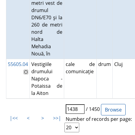
metri vest de
drumul
DN6/E70 şi la
260 de metri
nord de
Halta
Mehadia
Nouă, în
55605.04
Vestigiile
cale de
drum
Cluj
drumului
comunicaţie
Napoca -
Potaissa de
la Aiton
/ 1450
|<<
<
>
>>|
Number of records per page: