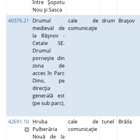
între Şopotu
Nou şi Sasca
40376.21
Drumul
cale de
drum
Braşov
medieval de
comunicaţie
la Răşnov -
Cetate SE.
Drumul
porneşte din
zona de
acces în Parc
Dino, pe
direcţia
generală est
(pe sub parc).
42691.10
Hruba
cale de
tunel
Brăila
Pulberăria
comunicaţie
Nouă de la