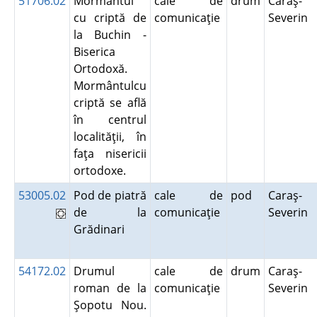
51706.02
Mormântul
cale de
drum
Caraş-
cu criptă de
comunicaţie
Severin
la Buchin -
Biserica
Ortodoxă.
Mormântulcu
criptă se află
în centrul
localităţii, în
faţa nisericii
ortodoxe.
53005.02
Pod de piatră
cale de
pod
Caraş-
de la
comunicaţie
Severin
Grădinari
54172.02
Drumul
cale de
drum
Caraş-
roman de la
comunicaţie
Severin
Şopotu Nou.