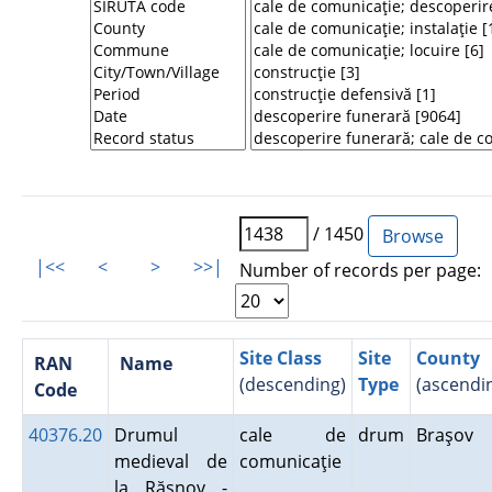
/ 1450
|<<
<
>
>>|
Number of records per page:
Site Class
Site
County
RAN
Name
(descending)
Type
(ascendi
Code
40376.20
Drumul
cale de
drum
Braşov
medieval de
comunicaţie
la Răşnov -