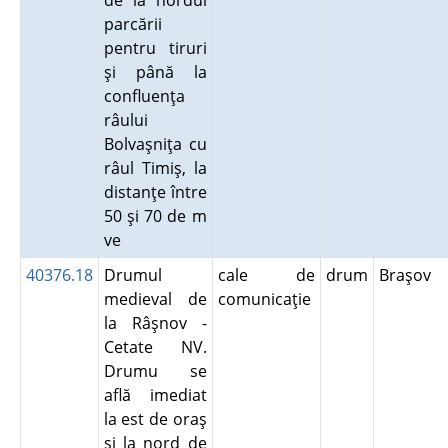
de la nordul
parcării
pentru tiruri
şi până la
confluenţa
râului
Bolvaşniţa cu
râul Timiş, la
distanţe între
50 şi 70 de m
ve
40376.18
Drumul
cale de
drum
Braşov
medieval de
comunicaţie
la Râşnov -
Cetate NV.
Drumu se
află imediat
la est de oraş
şi la nord de