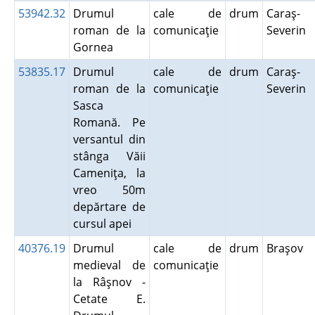
53942.32
Drumul
cale de
drum
Caraş-
roman de la
comunicaţie
Severin
Gornea
53835.17
Drumul
cale de
drum
Caraş-
roman de la
comunicaţie
Severin
Sasca
Romană. Pe
versantul din
stânga Văii
Cameniţa, la
vreo 50m
depărtare de
cursul apei
40376.19
Drumul
cale de
drum
Braşov
medieval de
comunicaţie
la Râşnov -
Cetate E.