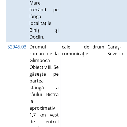
Mare,
trecând pe
lângă
localităţile
Biniş şi
Doclin.
52945.03
Drumul
cale de
drum
Caraş-
roman de la
comunicaţie
Severin
Glimboca -
Obiectiv III. Se
găseşte pe
partea
stângă a
râului Bistra
la
aproximativ
1,7 km vest
de centrul