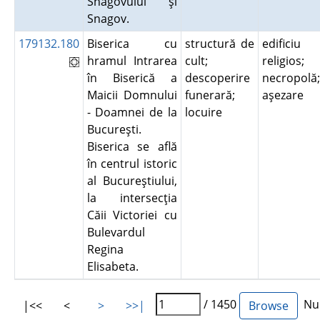
Snagovului şi
Snagov.
179132.180
Biserica cu
structură de
edificiu
hramul Intrarea
cult;
religios;
în Biserică a
descoperire
necropolă;
Maicii Domnului
funerară;
aşezare
- Doamnei de la
locuire
Bucureşti.
Biserica se află
în centrul istoric
al Bucureştiului,
la intersecţia
Căii Victoriei cu
Bulevardul
Regina
Elisabeta.
/ 1450
Num
|<<
<
>
>>|