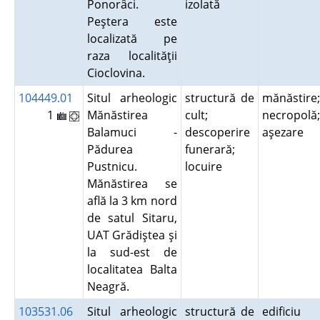
Ponorâci.
izolată
Peştera este
localizată pe
raza localităţii
Cioclovina.
104449.01
Situl arheologic
structură de
mănăstire;
1
Mănăstirea
cult;
necropolă;
Balamuci -
descoperire
aşezare
Pădurea
funerară;
Pustnicu.
locuire
Mănăstirea se
află la 3 km nord
de satul Sitaru,
UAT Grădiştea şi
la sud-est de
localitatea Balta
Neagră.
103531.06
Situl arheologic
structură de
edificiu