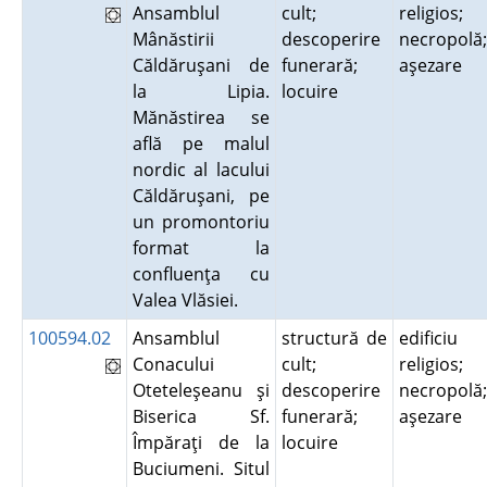
Ansamblul
cult;
religios;
Mânăstirii
descoperire
necropolă;
Căldăruşani de
funerară;
aşezare
la Lipia.
locuire
Mănăstirea se
află pe malul
nordic al lacului
Căldăruşani, pe
un promontoriu
format la
confluenţa cu
Valea Vlăsiei.
100594.02
Ansamblul
structură de
edificiu
Conacului
cult;
religios;
Oteteleşeanu şi
descoperire
necropolă;
Biserica Sf.
funerară;
aşezare
Împăraţi de la
locuire
Buciumeni. Situl