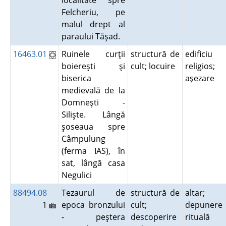
localitate spre
Felcheriu, pe
malul drept al
paraului Tăşad.
16463.01
Ruinele curţii
structură de
edificiu
boiereşti şi
cult; locuire
religios;
biserica
aşezare
medievală de la
Domneşti -
Silişte. Lângă
şoseaua spre
Câmpulung
(ferma IAS), în
sat, lângă casa
Negulici
88494.08
Tezaurul de
structură de
altar;
1
epoca bronzului
cult;
depunere
- peştera
descoperire
rituală