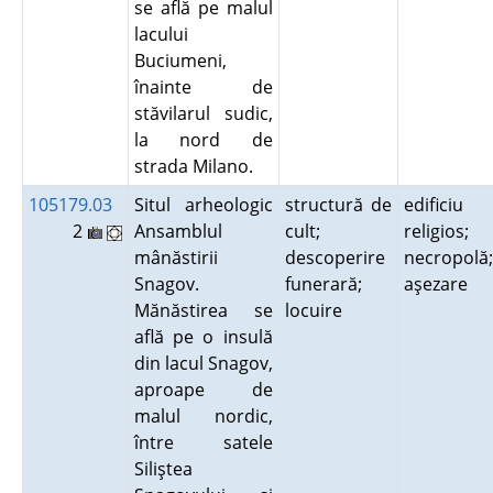
se află pe malul
lacului
Buciumeni,
înainte de
stăvilarul sudic,
la nord de
strada Milano.
105179.03
Situl arheologic
structură de
edificiu
2
Ansamblul
cult;
religios;
mânăstirii
descoperire
necropolă;
Snagov.
funerară;
aşezare
Mănăstirea se
locuire
află pe o insulă
din lacul Snagov,
aproape de
malul nordic,
între satele
Siliştea