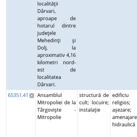
localităţii
Dârvari,
aproape de
hotarul dintre
judeţele
Mehedinţi şi
Dolj, la
aproximativ 4,16
kilometri nord-
est de
localitatea
Dârvari.
65351.41
Ansamblul
structură de
edificiu
Mitropoliei de la
cult; locuire;
religios;
Târgovişte -
instalaţie
aşezare;
Mitropolie
amenajare
hidraulic