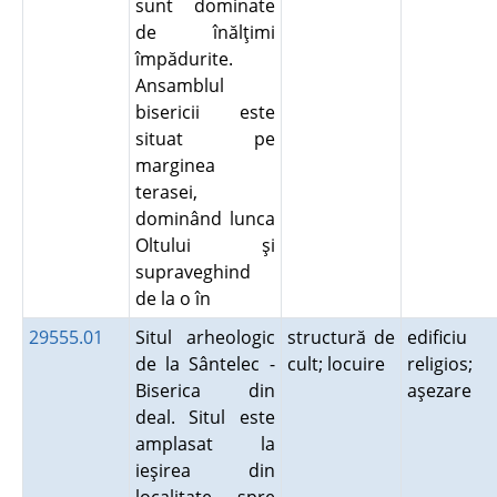
sunt dominate
de înălţimi
împădurite.
Ansamblul
bisericii este
situat pe
marginea
terasei,
dominând lunca
Oltului şi
supraveghind
de la o în
29555.01
Situl arheologic
structură de
edificiu
de la Sântelec -
cult; locuire
religios;
Biserica din
aşezare
deal. Situl este
amplasat la
ieşirea din