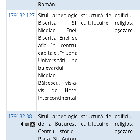
Român.
179132.127
Situl arheologic
structură de
edificiu
Biserica Sf.
cult; locuire
religios;
Nicolae - Enei.
aşezare
Biserica Enei se
afla în centrul
capitalei, în zona
Universităţii, pe
bulevardul
Nicolae
Bălcescu, vis-a-
vis de Hotel
Intercontinental.
179132.38
Situl arheologic
structură de
edificiu
4
de la Bucureşti
cult; locuire
religios;
Centrul Istoric -
aşezare
Piaţa Sf. Anton.