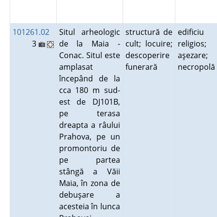
101261.02
Situl arheologic
structură de
edificiu
3
de la Maia -
cult; locuire;
religios;
Conac. Situl este
descoperire
aşezare;
amplasat
funerară
necropol
începând de la
cca 180 m sud-
est de DJ101B,
pe terasa
dreapta a râului
Prahova, pe un
promontoriu de
pe partea
stângă a Văii
Maia, în zona de
debuşare a
acesteia în lunca