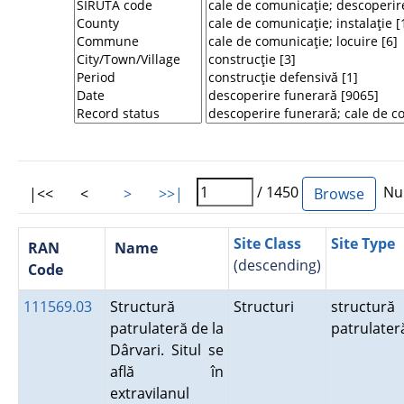
/ 1450
Num
|<<
<
>
>>|
Site Class
Site Type
RAN
Name
(descending)
Code
111569.03
Structură
Structuri
structură
patrulateră de la
patrulater
Dârvari. Situl se
află în
extravilanul