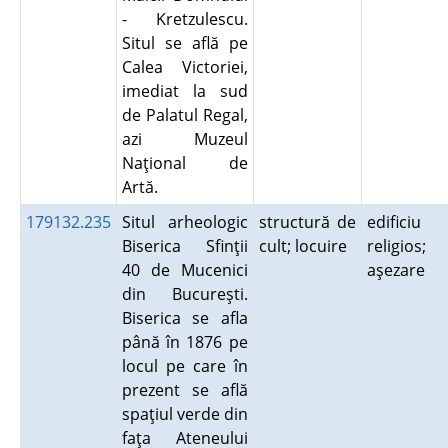
- Kretzulescu.
Situl se află pe
Calea Victoriei,
imediat la sud
de Palatul Regal,
azi Muzeul
Naţional de
Artă.
179132.235
Situl arheologic
structură de
edificiu
Biserica Sfinţii
cult; locuire
religios;
40 de Mucenici
aşezare
din Bucureşti.
Biserica se afla
până în 1876 pe
locul pe care în
prezent se află
spaţiul verde din
faţa Ateneului