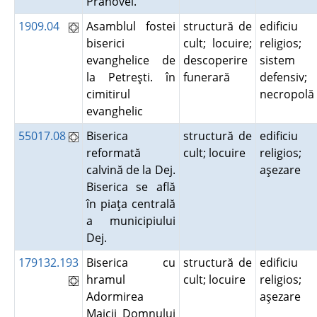
Prahovei.
1909.04
Asamblul fostei
structură de
edificiu
biserici
cult; locuire;
religios;
evanghelice de
descoperire
sistem
la Petreşti. în
funerară
defensiv;
cimitirul
necropol
evanghelic
55017.08
Biserica
structură de
edificiu
reformată
cult; locuire
religios;
calvină de la Dej.
aşezare
Biserica se află
în piaţa centrală
a municipiului
Dej.
179132.193
Biserica cu
structură de
edificiu
hramul
cult; locuire
religios;
Adormirea
aşezare
Maicii Domnului