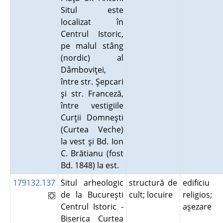
Situl este
localizat în
Centrul Istoric,
pe malul stâng
(nordic) al
Dâmboviţei,
între str. Şepcari
şi str. Franceză,
între vestigiile
Curţii Domneşti
(Curtea Veche)
la vest şi Bd. Ion
C. Brătianu (fost
Bd. 1848) la est.
179132.137
Situl arheologic
structură de
edificiu
de la Bucureşti
cult; locuire
religios;
Centrul Istoric -
aşezare
Biserica Curtea