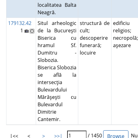
localitatea Balta
Neagră.
179132.42
Situl arheologic
structură de
edificiu
1
de la Bucureşti
cult;
religios;
Biserica cu
descoperire
necropolă;
hramul Sf.
funerară;
aşezare
Dumitru -
locuire
Slobozia.
Biserica Slobozia
se află la
intersecţia
Bulevardului
Mărăşeşti cu
Bulevardul
Dimitrie
Cantemir.
/ 1450
Num
|<<
<
>
>>|