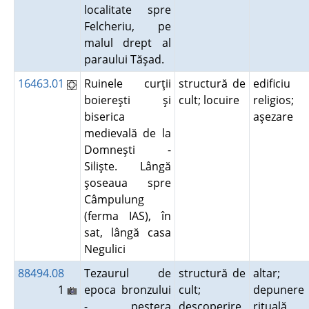
localitate spre
Felcheriu, pe
malul drept al
paraului Tăşad.
16463.01
Ruinele curţii
structură de
edificiu
boiereşti şi
cult; locuire
religios;
biserica
aşezare
medievală de la
Domneşti -
Silişte. Lângă
şoseaua spre
Câmpulung
(ferma IAS), în
sat, lângă casa
Negulici
88494.08
Tezaurul de
structură de
altar;
1
epoca bronzului
cult;
depunere
- peştera
descoperire
rituală