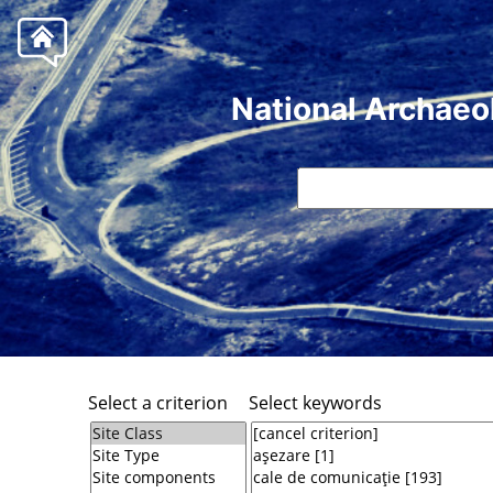
National Archaeo
Select a criterion
Select keywords