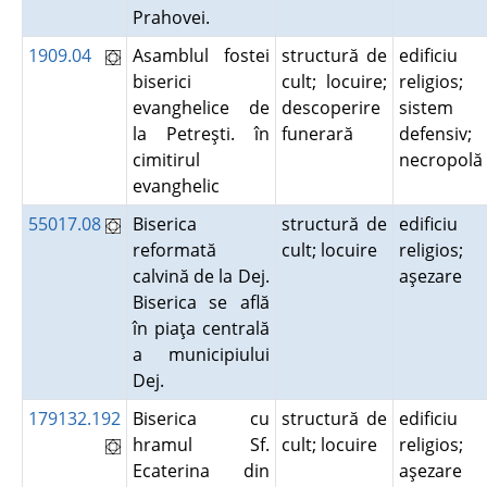
Prahovei.
1909.04
Asamblul fostei
structură de
edificiu
biserici
cult; locuire;
religios;
evanghelice de
descoperire
sistem
la Petreşti. în
funerară
defensiv;
cimitirul
necropol
evanghelic
55017.08
Biserica
structură de
edificiu
reformată
cult; locuire
religios;
calvină de la Dej.
aşezare
Biserica se află
în piaţa centrală
a municipiului
Dej.
179132.192
Biserica cu
structură de
edificiu
hramul Sf.
cult; locuire
religios;
Ecaterina din
aşezare