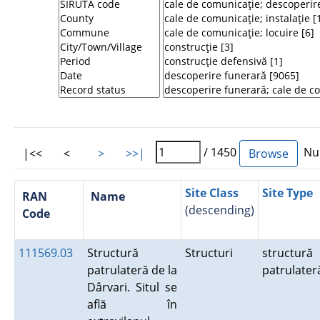
/ 1450
Num
|<<
<
>
>>|
Site Class
Site Type
RAN
Name
(descending)
Code
111569.03
Structură
Structuri
structură
patrulateră de la
patrulater
Dârvari. Situl se
află în