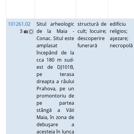
101261.02
Situl arheologic
structură de
edificiu
3
de la Maia -
cult; locuire;
religios;
Conac. Situl este
descoperire
aşezare;
amplasat
funerară
necropol
începând de la
cca 180 m sud-
est de DJ101B,
pe terasa
dreapta a râului
Prahova, pe un
promontoriu de
pe partea
stângă a Văii
Maia, în zona de
debuşare a
acesteia în lunca