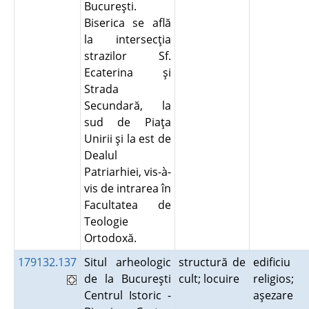
Bucureşti.
Biserica se află
la intersecţia
strazilor Sf.
Ecaterina şi
Strada
Secundară, la
sud de Piaţa
Unirii şi la est de
Dealul
Patriarhiei, vis-à-
vis de intrarea în
Facultatea de
Teologie
Ortodoxă.
179132.137
Situl arheologic
structură de
edificiu
de la Bucureşti
cult; locuire
religios;
Centrul Istoric -
aşezare