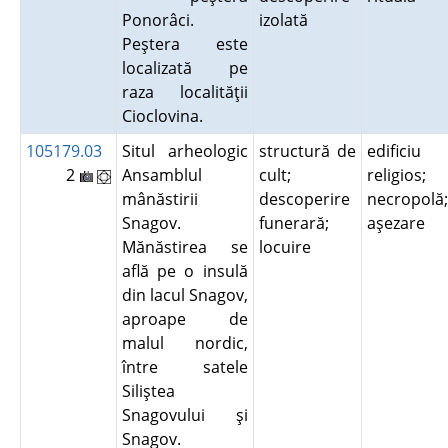
Ponorâci.
izolată
Peştera este
localizată pe
raza localităţii
Cioclovina.
105179.03
Situl arheologic
structură de
edificiu
2
Ansamblul
cult;
religios;
mânăstirii
descoperire
necropolă;
Snagov.
funerară;
aşezare
Mănăstirea se
locuire
află pe o insulă
din lacul Snagov,
aproape de
malul nordic,
între satele
Siliştea
Snagovului şi
Snagov.