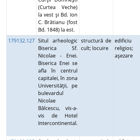
(Curtea Veche)
la vest şi Bd. Ion
C. Brătianu (fost
Bd. 1848) la est.
179132.127
Situl arheologic
structură de
edificiu
Biserica Sf.
cult; locuire
religios;
Nicolae - Enei.
aşezare
Biserica Enei se
afla în centrul
capitalei, în zona
Universităţii, pe
bulevardul
Nicolae
Bălcescu, vis-a-
vis de Hotel
Intercontinental.