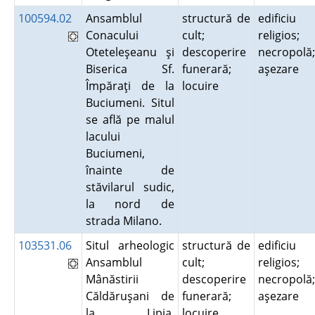
100594.02
Ansamblul
structură de
edificiu
Conacului
cult;
religios;
Oteteleşeanu şi
descoperire
necropolă;
Biserica Sf.
funerară;
aşezare
Împăraţi de la
locuire
Buciumeni. Situl
se află pe malul
lacului
Buciumeni,
înainte de
stăvilarul sudic,
la nord de
strada Milano.
103531.06
Situl arheologic
structură de
edificiu
Ansamblul
cult;
religios;
Mânăstirii
descoperire
necropolă;
Căldăruşani de
funerară;
aşezare
la Lipia.
locuire