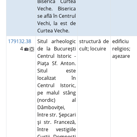
Biserica Curtea
Veche. Biserica
se află în Centrul
Vechi, la est de
Curtea Veche.
179132.38
Situl arheologic
structură de
edificiu
4
de la Bucureşti
cult; locuire
religios;
Centrul Istoric -
aşezare
Piaţa Sf. Anton.
Situl este
localizat în
Centrul Istoric,
pe malul stâng
(nordic) al
Dâmboviţei,
între str. Şepcari
şi str. Franceză,
între vestigiile
Curţii Domneşti