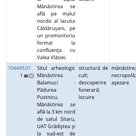
Mănăstirea se
află pe malul
nordic al lacului
Căldăruşani, pe
un promontoriu
format la
confluenţa cu
Valea Vlăsiei.
104449.01
Situl arheologic
structură de
mănăstire;
1
Mănăstirea
cult;
necropolă;
Balamuci -
descoperire
aşezare
Pădurea
funerară;
Pustnicu.
locuire
Mănăstirea se
află la 3 km nord
de satul Sitaru,
UAT Grădiştea şi
la sud-est de