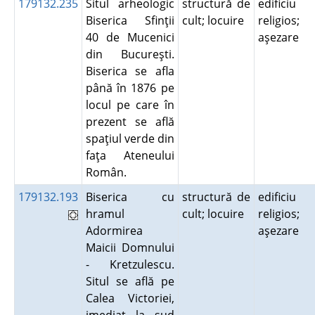
179132.235
Situl arheologic
structură de
edificiu
Biserica Sfinţii
cult; locuire
religios;
40 de Mucenici
aşezare
din Bucureşti.
Biserica se afla
până în 1876 pe
locul pe care în
prezent se află
spaţiul verde din
faţa Ateneului
Român.
179132.193
Biserica cu
structură de
edificiu
hramul
cult; locuire
religios;
Adormirea
aşezare
Maicii Domnului
- Kretzulescu.
Situl se află pe
Calea Victoriei,