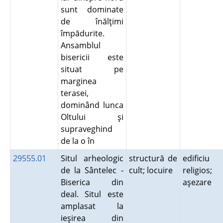
sunt dominate
de înălţimi
împădurite.
Ansamblul
bisericii este
situat pe
marginea
terasei,
dominând lunca
Oltului şi
supraveghind
de la o în
29555.01
Situl arheologic
structură de
edificiu
de la Sântelec -
cult; locuire
religios;
Biserica din
aşezare
deal. Situl este
amplasat la
ieşirea din