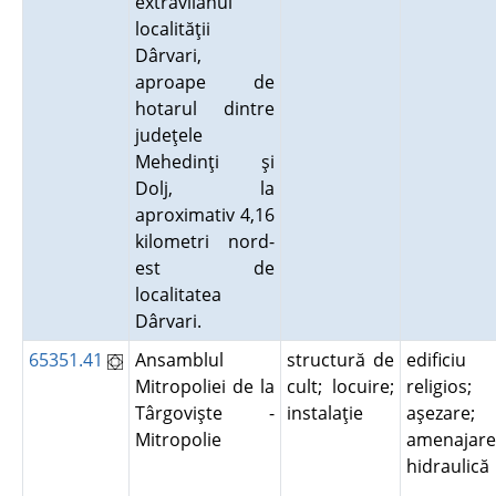
extravilanul
localităţii
Dârvari,
aproape de
hotarul dintre
judeţele
Mehedinţi şi
Dolj, la
aproximativ 4,16
kilometri nord-
est de
localitatea
Dârvari.
65351.41
Ansamblul
structură de
edificiu
Mitropoliei de la
cult; locuire;
religios;
Târgovişte -
instalaţie
aşezare;
Mitropolie
amenajare
hidraulic