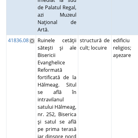
imediat la sud
de Palatul Regal,
azi Muzeul
Naţional de
Artă.
41836.08
Ruinele cetăţii
structură de
edificiu
săteşti şi ale
cult; locuire
religios;
Bisericii
aşezare
Evanghelice
Reformată
fortificată de la
Hălmeag. Situl
se află în
intravilanul
satului Hălmeag,
nr. 252, Biserica
şi satul se află
pe prima terasă
iar dinspre nord