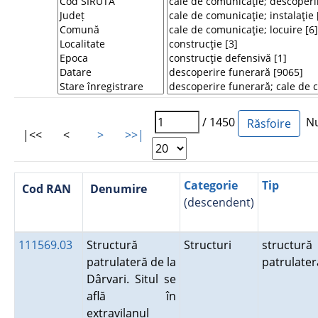
/ 1450
Num
|<<
<
>
>>|
Categorie
Tip
Cod RAN
Denumire
(descendent)
111569.03
Structură
Structuri
structură
patrulateră de la
patrulater
Dârvari. Situl se
află în
extravilanul