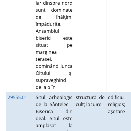
iar dinspre nord
sunt dominate
de înălţimi
împădurite.
Ansamblul
bisericii este
situat pe
marginea
terasei,
dominând lunca
Oltului şi
supraveghind
de la o în
29555.01
Situl arheologic
structură de
edificiu
de la Sântelec -
cult; locuire
religios;
Biserica din
aşezare
deal. Situl este
amplasat la