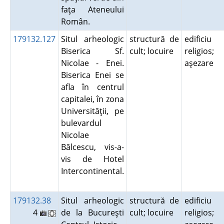
faţa Ateneului
Român.
179132.127
Situl arheologic
structură de
edificiu
Biserica Sf.
cult; locuire
religios;
Nicolae - Enei.
aşezare
Biserica Enei se
afla în centrul
capitalei, în zona
Universităţii, pe
bulevardul
Nicolae
Bălcescu, vis-a-
vis de Hotel
Intercontinental.
179132.38
Situl arheologic
structură de
edificiu
4
de la Bucureşti
cult; locuire
religios;