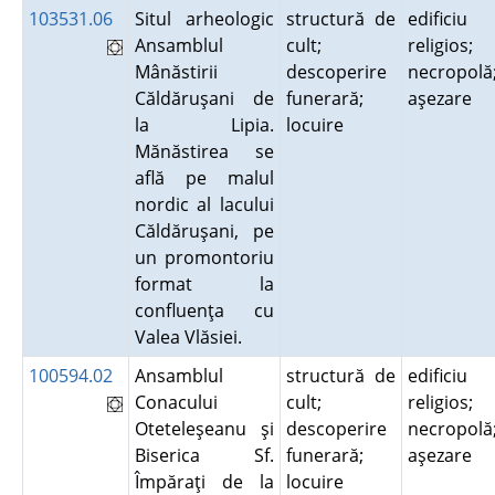
103531.06
Situl arheologic
structură de
edificiu
Ansamblul
cult;
religios;
Mânăstirii
descoperire
necropolă
Căldăruşani de
funerară;
aşezare
la Lipia.
locuire
Mănăstirea se
află pe malul
nordic al lacului
Căldăruşani, pe
un promontoriu
format la
confluenţa cu
Valea Vlăsiei.
100594.02
Ansamblul
structură de
edificiu
Conacului
cult;
religios;
Oteteleşeanu şi
descoperire
necropolă
Biserica Sf.
funerară;
aşezare
Împăraţi de la
locuire