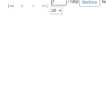
/ 1450
Num
|<<
<
>
>>|