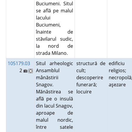
Buciumeni. Situl
se află pe malul
lacului
Buciumeni,
înainte de
stăvilarul sudic,
la nord de
strada Milano.
105179.03
Situl arheologic
structură de
edificiu
2
Ansamblul
cult;
religios;
mânăstirii
descoperire
necropolă
Snagov.
funerară;
aşezare
Mănăstirea se
locuire
află pe o insulă
din lacul Snagov,
aproape de
malul nordic,
între satele