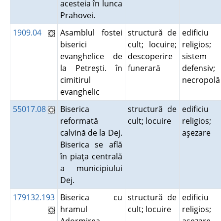
acesteia în lunca
Prahovei.
1909.04
Asamblul fostei
structură de
edificiu
biserici
cult; locuire;
religios;
evanghelice de
descoperire
sistem
la Petreşti. în
funerară
defensiv;
cimitirul
necropol
evanghelic
55017.08
Biserica
structură de
edificiu
reformată
cult; locuire
religios;
calvină de la Dej.
aşezare
Biserica se află
în piaţa centrală
a municipiului
Dej.
179132.193
Biserica cu
structură de
edificiu
hramul
cult; locuire
religios;