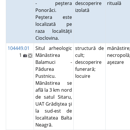
- peştera
descoperire
rituală
Ponorâci.
izolată
Peştera este
localizată pe
raza localităţii
Cioclovina.
104449.01
Situl arheologic
structură de
mănăstire
1
Mănăstirea
cult;
necropolă
Balamuci -
descoperire
aşezare
Pădurea
funerară;
Pustnicu.
locuire
Mănăstirea se
află la 3 km nord
de satul Sitaru,
UAT Grădiştea şi
la sud-est de
localitatea Balta
Neagră.