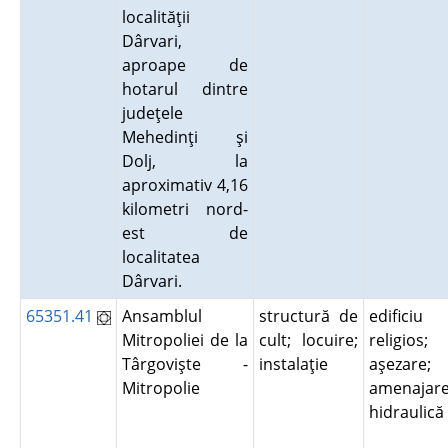
localităţii
Dârvari,
aproape de
hotarul dintre
judeţele
Mehedinţi şi
Dolj, la
aproximativ 4,16
kilometri nord-
est de
localitatea
Dârvari.
65351.41
Ansamblul
structură de
edificiu
Mitropoliei de la
cult; locuire;
religios;
Târgovişte -
instalaţie
aşezare;
Mitropolie
amenajar
hidraulic