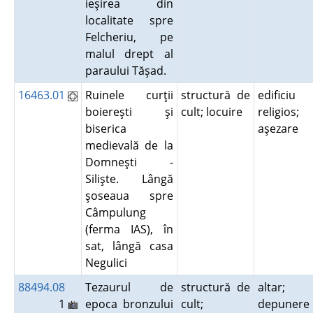
ieşirea din
localitate spre
Felcheriu, pe
malul drept al
paraului Tăşad.
16463.01
Ruinele curţii
structură de
edificiu
boiereşti şi
cult; locuire
religios;
biserica
aşezare
medievală de la
Domneşti -
Silişte. Lângă
şoseaua spre
Câmpulung
(ferma IAS), în
sat, lângă casa
Negulici
88494.08
Tezaurul de
structură de
altar;
1
epoca bronzului
cult;
depunere