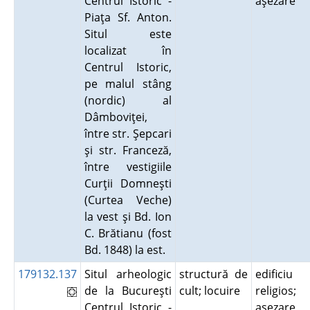
Centrul Istoric -
aşezare
Piaţa Sf. Anton.
Situl este
localizat în
Centrul Istoric,
pe malul stâng
(nordic) al
Dâmboviţei,
între str. Şepcari
şi str. Franceză,
între vestigiile
Curţii Domneşti
(Curtea Veche)
la vest şi Bd. Ion
C. Brătianu (fost
Bd. 1848) la est.
179132.137
Situl arheologic
structură de
edificiu
de la Bucureşti
cult; locuire
religios;
Centrul Istoric -
aşezare