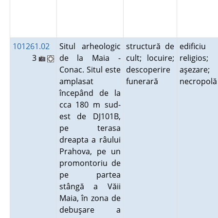
101261.02
Situl arheologic
structură de
edificiu
3
de la Maia -
cult; locuire;
religios;
Conac. Situl este
descoperire
aşezare;
amplasat
funerară
necropol
începând de la
cca 180 m sud-
est de DJ101B,
pe terasa
dreapta a râului
Prahova, pe un
promontoriu de
pe partea
stângă a Văii
Maia, în zona de
debuşare a