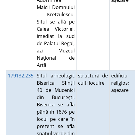
Adormirea
aşezare
Maicii Domnului
- Kretzulescu.
Situl se află pe
Calea Victoriei,
imediat la sud
de Palatul Regal,
azi Muzeul
Naţional de
Artă.
179132.235
Situl arheologic
structură de
edificiu
Biserica Sfinţii
cult; locuire
religios;
40 de Mucenici
aşezare
din Bucureşti.
Biserica se afla
până în 1876 pe
locul pe care în
prezent se află
spaţiul verde din