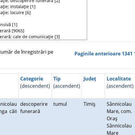
măr de înregistrări pe
Paginile anterioare
1341
Categorie
Tip
Județ
Localitate
(descendent)
(ascendent)
(ascendent)
nicolau
descoperire
tumul
Timiş
Sânnicolau
nga căii
funerară
Mare, com.
Oraş
Sânnicolau
Mare