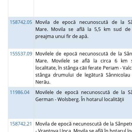
158742.05
Movila de epocă necunoscută de la S
Mare. Movila se află la 5,5 km sud de 
preajma unui fir de apă.
155537.09
Movilele de epocă necunoscută de la Sân
Mare. Movilele se află la circa 6 km
localitate, în stânga căii ferate Periam - Valc
stânga drumului de legătură Sânnicolau
Nerău.
11986.04
Movilele de epocă necunoscută de la S
German - Wolsberg. În hotarul localităţii
158742.21
Movila de epocă necunoscută de la Sânpet
- Vrapţova Unca. Movila se află în hotarul loc