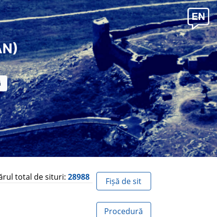
AN)
ul total de situri:
28988
Fișă de sit
Procedură