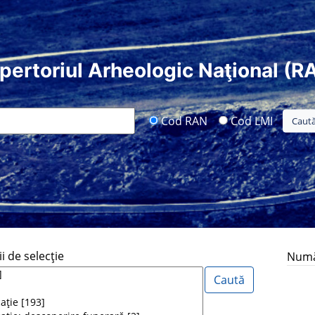
pertoriul Arheologic Naţional (R
Cod RAN
Cod LMI
i de selecţie
Număr