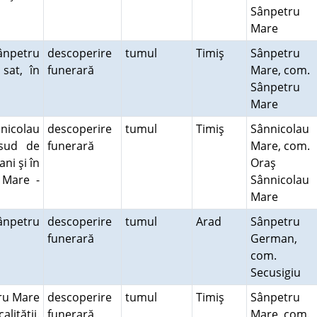
Sânpetru
Mare
ânpetru
descoperire
tumul
Timiş
Sânpetru
sat, în
funerară
Mare, com.
Sânpetru
Mare
nicolau
descoperire
tumul
Timiş
Sânnicolau
 sud de
funerară
Mare, com.
ani şi în
Oraş
 Mare -
Sânnicolau
Mare
ânpetru
descoperire
tumul
Arad
Sânpetru
funerară
German,
com.
Secusigiu
ru Mare
descoperire
tumul
Timiş
Sânpetru
alităţii.
funerară
Mare, com.