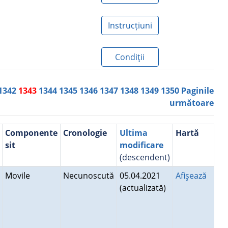
Instrucțiuni
Condiţii
1342
1343
1344
1345
1346
1347
1348
1349
1350
Paginile
următoare
Componente
Cronologie
Ultima
Hartă
sit
modificare
(descendent)
Movile
Necunoscută
05.04.2021
Afişează
(actualizată)