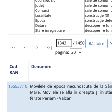
/ 1450
Nu
|<<
<
>
>>|
pagină:
Cod
Denumire
RAN
155537.10
Movilele de epocă necunoscută de la Sân
Mare. Movilele se află în dreapta şi în stâ
ferate Periam - Valcani.