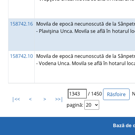
158742.16
Movila de epocă necunoscută de la Sânpet
- Plavişina Unca. Movila se află în hotarul loc
158742.10
Movila de epocă necunoscută de la Sânpet
- Vodena Unca. Movila se află în hotarul loca
/ 1450
Nu
|<<
<
>
>>|
pagină:
Bază de d