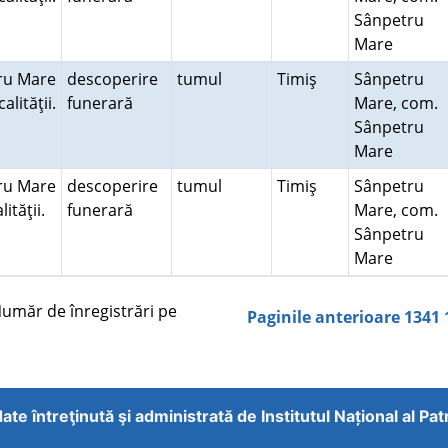
Sânpetru
Mare
ru Mare
descoperire
tumul
Timiş
Sânpetru
alităţii.
funerară
Mare, com.
Sânpetru
Mare
ru Mare
descoperire
tumul
Timiş
Sânpetru
lităţii.
funerară
Mare, com.
Sânpetru
Mare
măr de înregistrări pe
Paginile anterioare
1341
ate întreţinută şi administrată de
Institutul Național al Pa