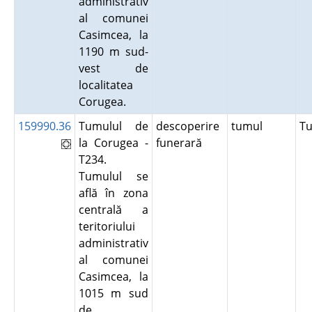
administrativ
al comunei
Casimcea, la
1190 m sud-
vest de
localitatea
Corugea.
159990.36
Tumulul de
descoperire
tumul
T
la Corugea -
funerară
T234.
Tumulul se
află în zona
centrală a
teritoriului
administrativ
al comunei
Casimcea, la
1015 m sud
de