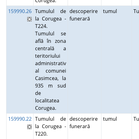
Corugea.
159990.26
Tumulul de
descoperire
tumul
T
la Corugea -
funerară
T224.
Tumulul se
află în zona
centrală a
teritoriului
administrativ
al comunei
Casimcea, la
935 m sud
de
localitatea
Corugea.
159990.22
Tumulul de
descoperire
tumul
T
la Corugea -
funerară
T220.