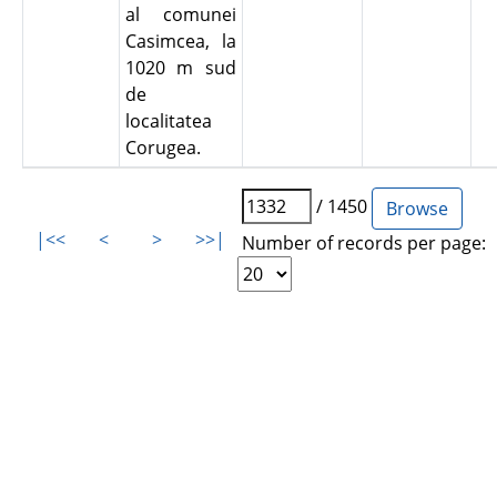
al comunei
Casimcea, la
1020 m sud
de
localitatea
Corugea.
/ 1450
|<<
<
>
>>|
Number of records per page: