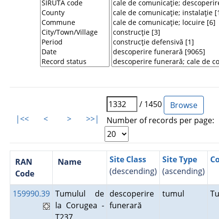
/ 1450
|<<
<
>
>>|
Number of records per page:
Site Class
Site Type
C
RAN
Name
(descending)
(ascending)
Code
159990.39
Tumulul de
descoperire
tumul
T
la Corugea -
funerară
T237.