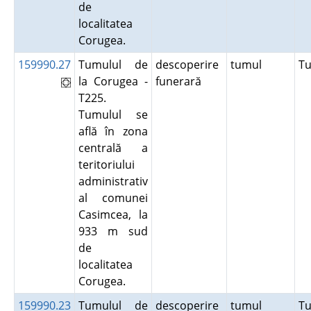
de
localitatea
Corugea.
159990.27
Tumulul de
descoperire
tumul
T
la Corugea -
funerară
T225.
Tumulul se
află în zona
centrală a
teritoriului
administrativ
al comunei
Casimcea, la
933 m sud
de
localitatea
Corugea.
159990.23
Tumulul de
descoperire
tumul
T