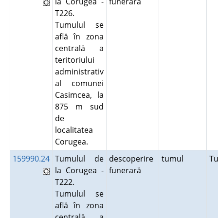
la Corugea -
funerară
T226.
Tumulul se
află în zona
centrală a
teritoriului
administrativ
al comunei
Casimcea, la
875 m sud
de
localitatea
Corugea.
159990.24
Tumulul de
descoperire
tumul
T
la Corugea -
funerară
T222.
Tumulul se
află în zona
centrală a