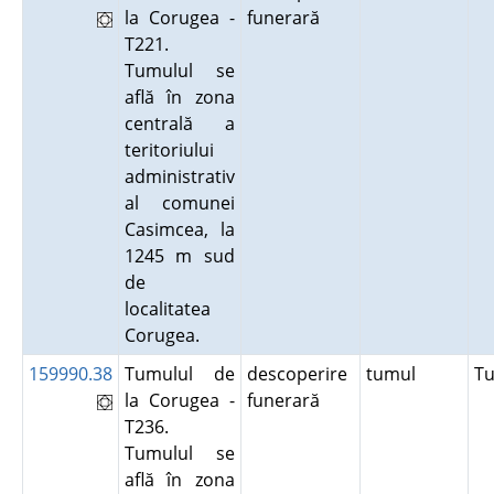
la Corugea -
funerară
T221.
Tumulul se
află în zona
centrală a
teritoriului
administrativ
al comunei
Casimcea, la
1245 m sud
de
localitatea
Corugea.
159990.38
Tumulul de
descoperire
tumul
T
la Corugea -
funerară
T236.
Tumulul se
află în zona