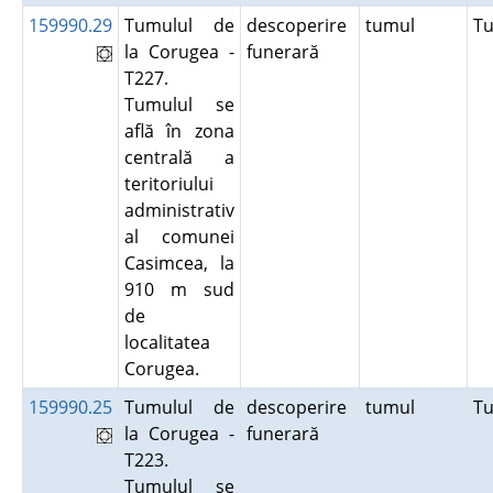
159990.29
Tumulul de
descoperire
tumul
T
la Corugea -
funerară
T227.
Tumulul se
află în zona
centrală a
teritoriului
administrativ
al comunei
Casimcea, la
910 m sud
de
localitatea
Corugea.
159990.25
Tumulul de
descoperire
tumul
T
la Corugea -
funerară
T223.
Tumulul se