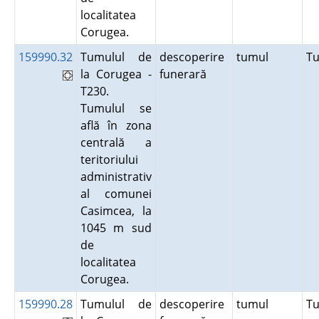
localitatea
Corugea.
159990.32
Tumulul de
descoperire
tumul
T
la Corugea -
funerară
T230.
Tumulul se
află în zona
centrală a
teritoriului
administrativ
al comunei
Casimcea, la
1045 m sud
de
localitatea
Corugea.
159990.28
Tumulul de
descoperire
tumul
T