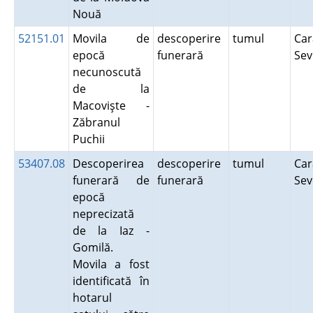
Nouă
52151.01
Movila de
descoperire
tumul
Car
epocă
funerară
Se
necunoscută
de la
Macovişte -
Zăbranul
Puchii
53407.08
Descoperirea
descoperire
tumul
Car
funerară de
funerară
Se
epocă
neprecizată
de la Iaz -
Gomilă.
Movila a fost
identificată în
hotarul