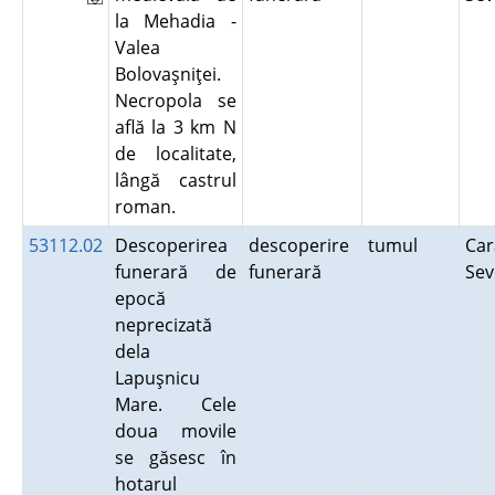
la Mehadia -
Valea
Bolovaşniţei.
Necropola se
află la 3 km N
de localitate,
lângă castrul
roman.
53112.02
Descoperirea
descoperire
tumul
Car
funerară de
funerară
Se
epocă
neprecizată
dela
Lapuşnicu
Mare. Cele
doua movile
se găsesc în
hotarul