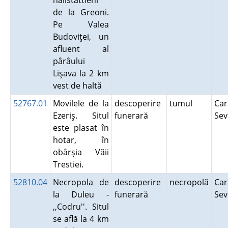
hallstattieni
de la Greoni.
Pe Valea
Budoviţei, un
afluent al
pârâului
Lişava la 2 km
vest de haltă
52767.01
Movilele de la
descoperire
tumul
Car
Ezeriş. Situl
funerară
Se
este plasat în
hotar, în
obârşia Văii
Trestiei.
52810.04
Necropola de
descoperire
necropolă
Car
la Duleu -
funerară
Se
,,Codru''. Situl
se află la 4 km