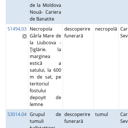
de la Moldova
Nouă- Cariera
de Banatite
51494.03
Necropola
descoperire
necropolă
Car
Gârla Mare de
funerară
Se
la Liubcova -
Ţiglărie. la
marginea
estică a
satului, la 600
m de sat, pe
teritoriul
fostului
depoyit de
lemne
53014.04
Grupul de
descoperire
tumul
Car
tumuli
funerară
Se