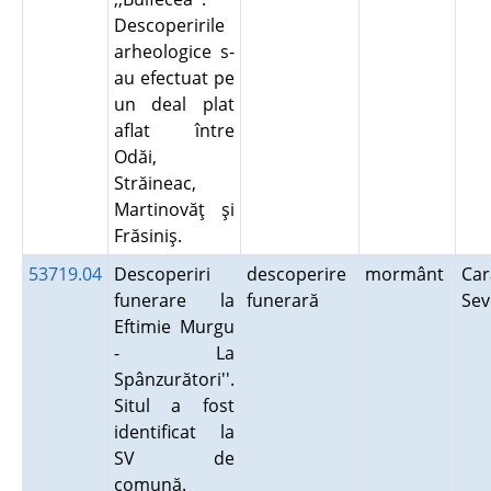
Descoperirile
arheologice s-
au efectuat pe
un deal plat
aflat între
Odăi,
Străineac,
Martinovăţ şi
Frăsiniş.
53719.04
Descoperiri
descoperire
mormânt
Car
funerare la
funerară
Se
Eftimie Murgu
- La
Spânzurători''.
Situl a fost
identificat la
SV de
comună.