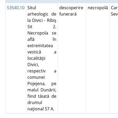
53540.10
Situl
descoperire
necropolă
Car
arheologic de
funerară
Se
la Divici - Ribiş
Sit 2.
Necropola se
află în
extremitatea
vestică a
localităţii
Divici,
respectiv a
comunei
Pojejena, pe
malul Dunării,
fiind tăiată de
drumul
naţional 57 A.