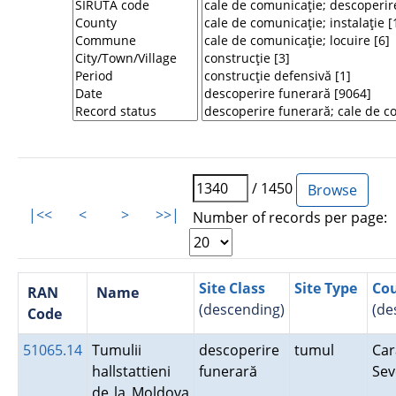
/ 1450
|<<
<
>
>>|
Number of records per page:
Site Class
Site Type
Co
RAN
Name
(descending)
(de
Code
51065.14
Tumulii
descoperire
tumul
Car
hallstattieni
funerară
Se
de la Moldova