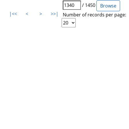
/ 1450
|<<
<
>
>>|
Number of records per page: