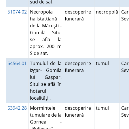
sud de sat.
51074.02
Necropola
descoperire
necropolă
Car
hallstattiană
funerară
Se
de la Măceşti -
Gomilă. Situl
se află la
aprox. 200 m
S de sat.
54564.01
Tumulul de la
descoperire
tumul
Car
Izgar- Gomila
funerară
Se
lui Gaşpar.
Situl se află în
hotarul
localităţii.
53942.28
Mormintele
descoperire
tumul
Car
tumulare de la
funerară
Se
Gornea -
,,Bulfecea''.