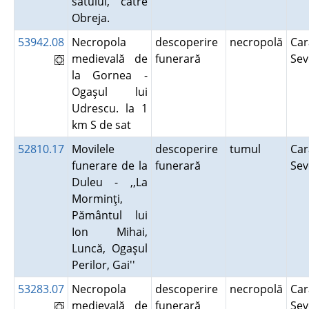
satului, către
Obreja.
53942.08
Necropola
descoperire
necropolă
Car
medievală de
funerară
Se
la Gornea -
Ogaşul lui
Udrescu. la 1
km S de sat
52810.17
Movilele
descoperire
tumul
Car
funerare de la
funerară
Se
Duleu - ,,La
Morminţi,
Pământul lui
Ion Mihai,
Luncă, Ogaşul
Perilor, Gai''
53283.07
Necropola
descoperire
necropolă
Car
medievală de
funerară
Se