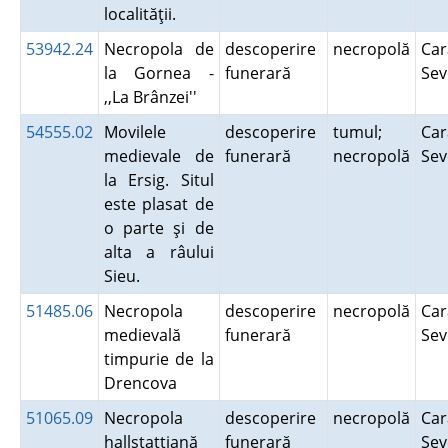
localităţii.
53942.24
Necropola de
descoperire
necropolă
Car
la Gornea -
funerară
Se
,,La Brânzei''
54555.02
Movilele
descoperire
tumul;
Car
medievale de
funerară
necropolă
Se
la Ersig. Situl
este plasat de
o parte şi de
alta a râului
Sieu.
51485.06
Necropola
descoperire
necropolă
Car
medievală
funerară
Se
timpurie de la
Drencova
51065.09
Necropola
descoperire
necropolă
Car
hallstattiană
funerară
Se