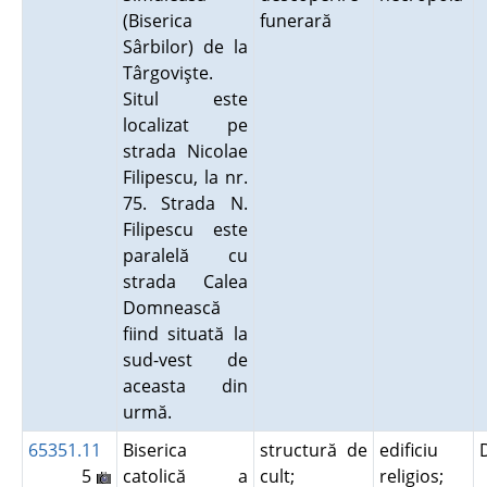
(Biserica
funerară
Sârbilor) de la
Târgovişte.
Situl este
localizat pe
strada Nicolae
Filipescu, la nr.
75. Strada N.
Filipescu este
paralelă cu
strada Calea
Domnească
fiind situată la
sud-vest de
aceasta din
urmă.
65351.11
Biserica
structură de
edificiu
5
catolică a
cult;
religios;