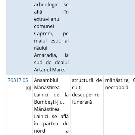
arheologic se
află în
extravilanul
comunei
Căpreni, pe
malul estic al
râului
Amaradia, la
sud de dealul
Artanul Mare.
79317.05
Ansamblul
structură de
mănăstire;
Mănăstirea
cult;
necropolă
Lainici de la
descoperire
Bumbeşti-Jiu.
funerară
Mănăstirea
Lainici se află
în partea de
nord a