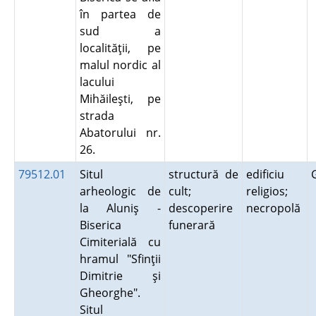
în partea de
sud a
localităţii, pe
malul nordic al
lacului
Mihăileşti, pe
strada
Abatorului nr.
26.
79512.01
Situl
structură de
edificiu
arheologic de
cult;
religios;
la Aluniş -
descoperire
necropolă
Biserica
funerară
Cimiterială cu
hramul "Sfinţii
Dimitrie şi
Gheorghe".
Situl