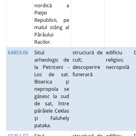
nordică a
Pieţei
Republicii, pe
malul stâng al
Pârâului
Racilor.
64853.06
Situl
structură de
edificiu
arheologic de
cult;
religios;
la Petriceni -
descoperire
necropolă
Loc de sat.
funerară
Biserica şi
nepropola se
găsesc la sud
de sat, între
pârâiele Ceklas
şi Faluhely
pataka.