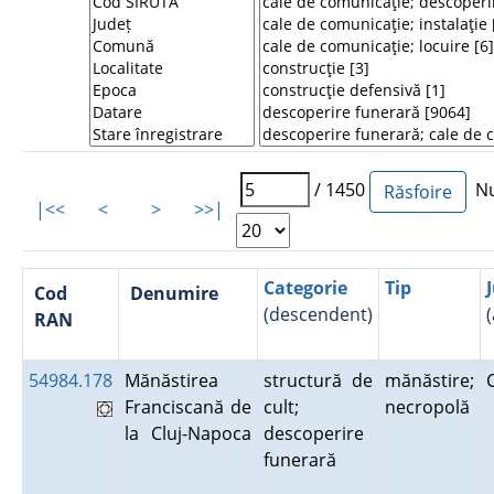
/ 1450
Num
|<<
<
>
>>|
Categorie
Tip
Cod
Denumire
(descendent)
RAN
54984.178
Mănăstirea
structură de
mănăstire;
Franciscană de
cult;
necropolă
la Cluj-Napoca
descoperire
funerară