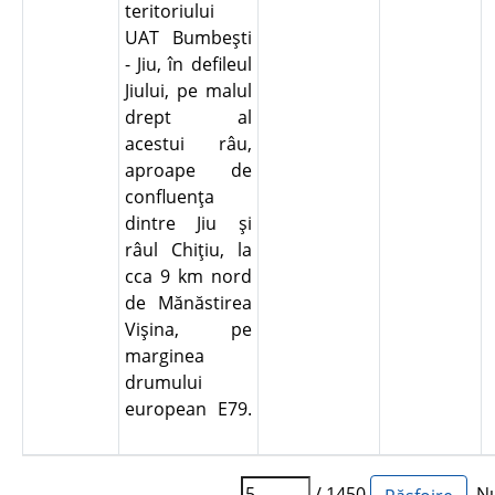
teritoriului
UAT Bumbeşti
- Jiu, în defileul
Jiului, pe malul
drept al
acestui râu,
aproape de
confluenţa
dintre Jiu şi
râul Chiţiu, la
cca 9 km nord
de Mănăstirea
Vişina, pe
marginea
drumului
european E79.
/ 1450
Num