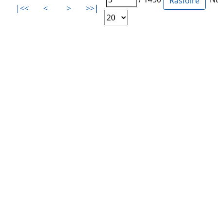
|<<
<
>
>>|