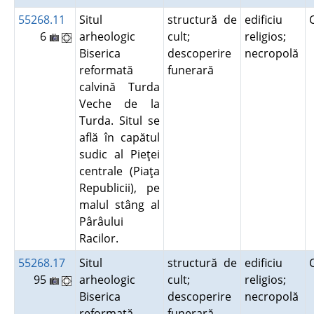
55268.11
Situl
structură de
edificiu
6
arheologic
cult;
religios;
Biserica
descoperire
necropolă
reformată
funerară
calvină Turda
Veche de la
Turda. Situl se
află în capătul
sudic al Pieţei
centrale (Piaţa
Republicii), pe
malul stâng al
Pârâului
Racilor.
55268.17
Situl
structură de
edificiu
95
arheologic
cult;
religios;
Biserica
descoperire
necropolă
reformată
funerară