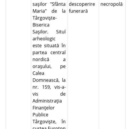
saşilor "Sfânta
descoperire
necropolă
Maria" de la
funerară
Târgovişte-
Biserica
Saşilor. Situl
arheologic
este situată în
partea central
nordică a
oraşului, pe
Calea
Domnească, la
nr. 159, vis-a-
vis de
Administraţia
Finanţelor
Publice
Târgovişte, în
curtea Eurotop