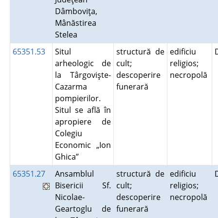
Dâmboviţa,
Mânăstirea
Stelea
65351.53
Situl
structură de
edificiu
arheologic de
cult;
religios;
la Târgovişte-
descoperire
necropolă
Cazarma
funerară
pompierilor.
Situl se află în
apropiere de
Colegiu
Economic „Ion
Ghica”
65351.27
Ansamblul
structură de
edificiu
Bisericii Sf.
cult;
religios;
Nicolae-
descoperire
necropolă
Geartoglu de
funerară