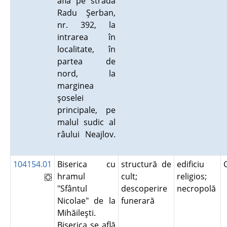
află pe strada
Radu Şerban,
nr. 392, la
intrarea în
localitate, în
partea de
nord, la
marginea
şoselei
principale, pe
malul sudic al
râului Neajlov.
104154.01
Biserica cu
structură de
edificiu
hramul
cult;
religios;
"Sfântul
descoperire
necropolă
Nicolae" de la
funerară
Mihăileşti.
Biserica se află