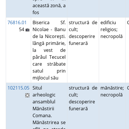
această zonă, a
fos
76816.01
Biserica Sf.
structură de
edificiu
54
Nicolae - Banu
cult;
religios;
de la Nicoreşti.
descoperire
necropolă
lângă primărie,
funerară
la vest de
pârâul Tecucel
care străbate
satul prin
mijlocul său
102115.05
Situl
structură de
mănăstire;
arheologic
cult;
necropolă
ansamblul
descoperire
Mănăstirii
funerară
Comana.
Mănăstrirea se