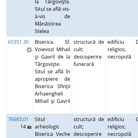
la Târgovişte.
Situl se află vis-
à-vis de
Mânăstirea
Stelea
65351.30
Biserica Sf.
structură de
edificiu
Voievozi Mihail
cult;
religios;
şi Gavril de la
descoperire
necropolă
Târgovişte.
funerară
Situl se află în
apropiere de
Biserica Sfinţii
Arhaengheli
Mihail şi Gavril
76683.01
Situl
structură de
edificiu
14
arheologic
cult;
religios;
Biserica Veche
descoperire
necropolă