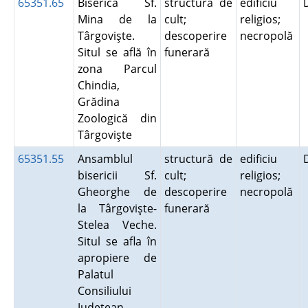
65351.65
Biserica Sf.
structură de
edificiu
Mina de la
cult;
religios;
Târgovişte.
descoperire
necropolă
Situl se află în
funerară
zona Parcul
Chindia,
Grădina
Zoologică din
Târgovişte
65351.55
Ansamblul
structură de
edificiu
bisericii Sf.
cult;
religios;
Gheorghe de
descoperire
necropolă
la Târgovişte-
funerară
Stelea Veche.
Situl se afla în
apropiere de
Palatul
Consiliului
Judeţean