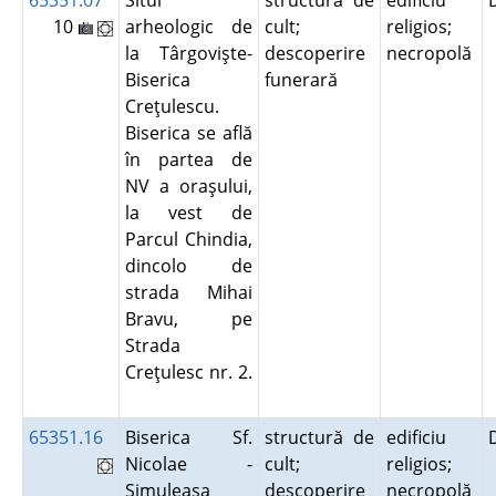
65351.07
Situl
structură de
edificiu
10
arheologic de
cult;
religios;
la Târgovişte-
descoperire
necropolă
Biserica
funerară
Creţulescu.
Biserica se află
în partea de
NV a oraşului,
la vest de
Parcul Chindia,
dincolo de
strada Mihai
Bravu, pe
Strada
Creţulesc nr. 2.
65351.16
Biserica Sf.
structură de
edificiu
Nicolae -
cult;
religios;
Simuleasa
descoperire
necropolă