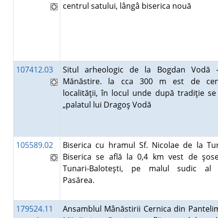
centrul satului, lângâ biserica nouă
107412.03
Situl arheologic de la Bogdan Vodă 
Mănăstire. la cca 300 m est de cen
localităţii, în locul unde după tradiţie se
„palatul lui Dragoş Vodă
105589.02
Biserica cu hramul Sf. Nicolae de la Tun
Biserica se află la 0,4 km vest de şos
Tunari-Baloteşti, pe malul sudic al 
Pasărea.
179524.11
Ansamblul Mânăstirii Cernica din Panteli