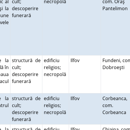
c al
cult;
necropolă
com. Oraş
şi la
descoperire
Pantelimon
iune
funerară
vele
e la
structură de
edificiu
Ilfov
Fundeni, co
lă în
cult;
religios;
Dobroeşti
eaua
descoperire
necropolă
acul
funerară
e la
structură de
edificiu
Ilfov
Corbeanca,
trul
cult;
religios;
com.
descoperire
necropolă
Corbeanca
funerară
e la
structură de
edificiu
Ilfov
Chiajna, com