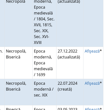
Necropolă
modernă,
(actualizată)
Epoca
medievală
/ 1804, Sec.
XVII, 1815,
Sec. XIX,
Sec. XVI-
XVIII
m.
Necropolă,
Epoca
27.12.2022
Afişează
*
Biserică
modernă,
(actualizată)
Epoca
medievală
/ 1699
Necropolă,
Epoca
22.07.2024
Afişează
*
Biserică
modernă /
(creată)
sec. XIX
.
Biserică,
Epoca
03.05.2023
Afişează
*