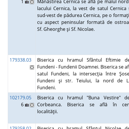
1
Mănăstirea Cernica se află pe malul nordi
lacului Cernica, la vest de satul Cernica 
sud-vest de pădurea Cernica, pe o formaţ
cu aspect peninsular formată de ostroa
Sf. Gheorghe şi Sf. Nicolae.
179338.03
Biserica cu hramul Sfântul Eftimie d
Fundeni - Fundenii Doamnei. Biserica se af
satul Fundeni, la intersecţia între Şos
Fundeni şi str. Teiului, la nord de L
Fundeni.
102179.05
Biserica cu hramul "Buna Vestire" d
6
Corbeanca. Biserica se află în cen
localităţii.
179258.02
Biserica cu hramul Sfântul Nicolae d