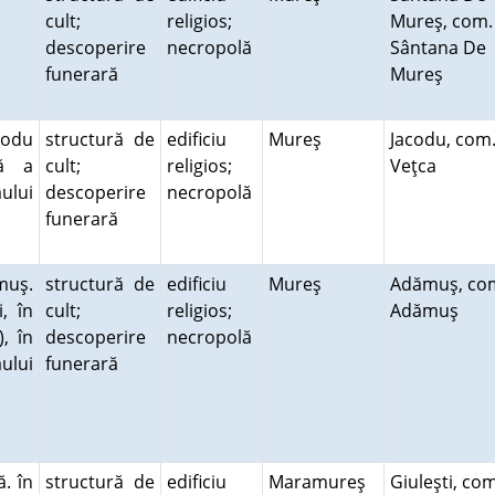
cult;
religios;
Mureş, com.
descoperire
necropolă
Sântana De
funerară
Mureş
codu
structură de
edificiu
Mureş
Jacodu, com
ră a
cult;
religios;
Veţca
âului
descoperire
necropolă
funerară
muş.
structură de
edificiu
Mureş
Adămuş, co
, în
cult;
religios;
Adămuş
, în
descoperire
necropolă
ului
funerară
ă. în
structură de
edificiu
Maramureş
Giuleşti, com