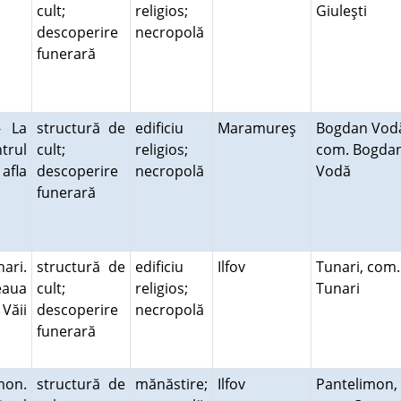
cult;
religios;
Giuleşti
descoperire
necropolă
funerară
- La
structură de
edificiu
Maramureş
Bogdan Vod
trul
cult;
religios;
com. Bogda
 afla
descoperire
necropolă
Vodă
funerară
ari.
structură de
edificiu
Ilfov
Tunari, com.
eaua
cult;
religios;
Tunari
Văii
descoperire
necropolă
funerară
mon.
structură de
mănăstire;
Ilfov
Pantelimon,