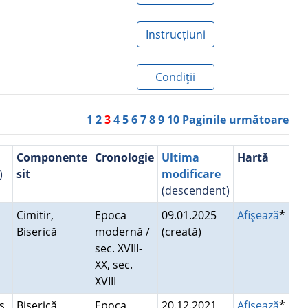
Instrucțiuni
Condiţii
1
2
3
4
5
6
7
8
9
10
Paginile următoare
Componente
Cronologie
Ultima
Hartă
)
sit
modificare
(descendent)
Cimitir,
Epoca
09.01.2025
Afişează
*
Biserică
modernă /
(creată)
sec. XVIII-
XX, sec.
XVIII
s,
Biserică,
Epoca
20.12.2021
Afişează
*