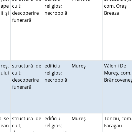
roape
cult;
religios;
com. Oraş
i şi
descoperire
necropolă
Breaza
funerară
reş.
structură de
edificiu
Mureş
Vălenii De
ului
cult;
religios;
Mureş, com.
descoperire
necropolă
Brâncoveneş
funerară
a se
structură de
edificiu
Mureş
Tonciu, com
eţean
cult;
religios;
Fărăgău