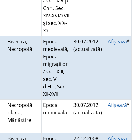
/ sec. XIV p.
Chr., Sec.
XIV-XVI/XVII
şi sec. XIX-
XX
Biserică,
Epoca
30.07.2012
Afişează
*
Necropolă
medievală,
(actualizată)
Epoca
migraţiilor
/ sec. XIII,
sec. VI
d.Hr., Sec.
XII-XVII
Necropolă
Epoca
30.07.2012
Afişează
*
plană,
medievală
(actualizată)
Mănăstire
Biserică,
Epoca
22.12.2008
Afişează