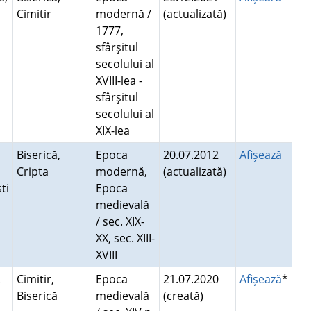
Cimitir
modernă /
(actualizată)
1777,
sfârşitul
secolului al
XVIII-lea -
sfârşitul
secolului al
XIX-lea
Biserică,
Epoca
20.07.2012
Afişează
Cripta
modernă,
(actualizată)
ti
Epoca
medievală
/ sec. XIX-
XX, sec. XIII-
XVIII
.
Cimitir,
Epoca
21.07.2020
Afişează
*
Biserică
medievală
(creată)