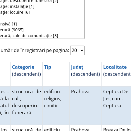
măr de înregistrări pe pagină:
Categorie
Tip
Județ
Localitate
(descendent)
(descendent)
(descendent
os -
structură de
edificiu
Prahova
Ceptura De
lă la
cult;
religios;
Jos, com.
atul
descoperire
cimitir
Ceptura
, în
funerară
Jos.
structură de
edificiu
Prahova
Breaza De Jo