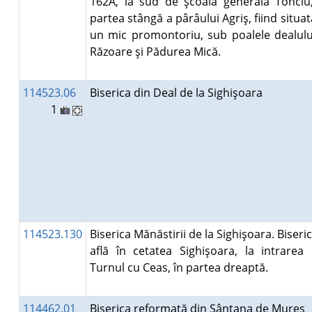
162A, la sud de şcoala generală Tonciu
partea stângă a pârâului Agriş, fiind situa
un mic promontoriu, sub poalele dealulu
Răzoare şi Pădurea Mică.
114523.06
Biserica din Deal de la Sighişoara
1
114523.130
Biserica Mănăstirii de la Sighişoara. Biseri
află în cetatea Sighişoara, la intrarea 
Turnul cu Ceas, în partea dreaptă.
114462.01
Biserica reformată din Sântana de Mureş