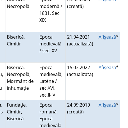
Necropolă
modernă /
(creată)
1831, Sec.
XIX
.
Biserică,
Epoca
21.04.2021
Afişează
*
u
Cimitir
medievală
(actualizată)
/ sec. XV
Biserică,
Epoca
15.03.2022
Afişează
*
u,
Necropolă,
medievală,
(actualizată)
Mormânt de
Latène /
u
inhumaţie
sec.XVI,
sec.II-IV
m.
Fundaţie,
Epoca
24.09.2019
Afişează
*
us
Cimitir,
romană,
(creată)
Biserică
Epoca
medievală