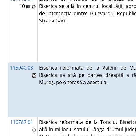
10
Biserica se află în centrul localităţii, ap
de intersecţia dintre Bulevardul Republici
Strada Gării.
115940.03
Biserica reformată de la Vălenii de Mu
Biserica se află pe partea dreaptă a râ
Mureş, pe o terasă a acestuia.
116787.01
Biserica reformată de la Tonciu. Biseric
află în mijlocul satului, lângă drumul jud