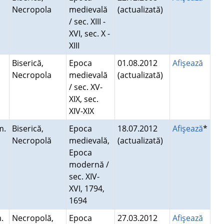
Necropola
medievală
(actualizată)
/ sec. XIII -
XVI, sec. X -
XIII
.
Biserică,
Epoca
01.08.2012
Afişează
Necropola
medievală
(actualizată)
/ sec. XV-
XIX, sec.
XIV-XIX
m.
Biserică,
Epoca
18.07.2012
Afişează
*
Necropolă
medievală,
(actualizată)
Epoca
modernă /
sec. XIV-
XVI, 1794,
1694
.
Necropolă,
Epoca
27.03.2012
Afişează