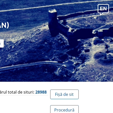
AN)
ul total de situri:
28988
Fișă de sit
Procedură