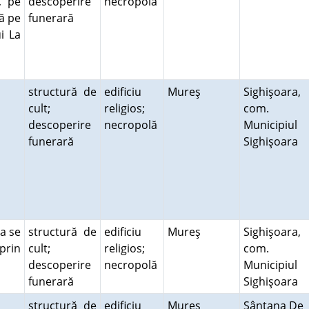
, pe
descoperire
necropolă
tă pe
funerară
i La
structură de
edificiu
Mureş
Sighişoara,
cult;
religios;
com.
descoperire
necropolă
Municipiul
funerară
Sighişoara
ca se
structură de
edificiu
Mureş
Sighişoara,
prin
cult;
religios;
com.
descoperire
necropolă
Municipiul
funerară
Sighişoara
structură de
edificiu
Mureş
Sântana De