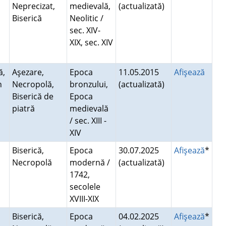
Neprecizat,
medievală,
(actualizată)
Biserică
Neolitic /
sec. XIV-
XIX, sec. XIV
ă,
Aşezare,
Epoca
11.05.2015
Afişează
n
Necropolă,
bronzului,
(actualizată)
Biserică de
Epoca
piatră
medievală
/ sec. XIII -
XIV
Biserică,
Epoca
30.07.2025
Afişează
*
Necropolă
modernă /
(actualizată)
1742,
secolele
XVIII-XIX
Biserică,
Epoca
04.02.2025
Afişează
*