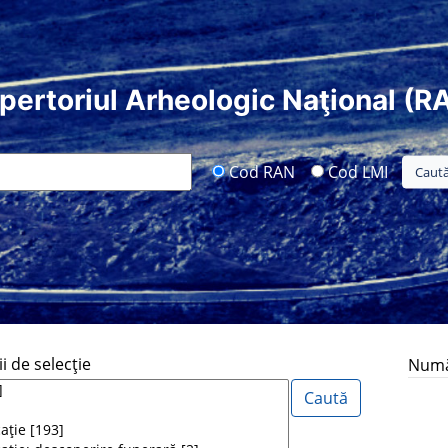
pertoriul Arheologic Naţional (R
Cod RAN
Cod LMI
i de selecţie
Număr