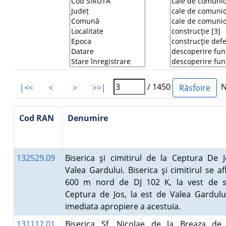
/ 1450
Nu
|<<
<
>
>>|
Cod RAN
Denumire
132529.09
Biserica şi cimitirul de la Ceptura De J
Valea Gardului. Biserica şi cimitirul se af
600 m nord de DJ 102 K, la vest de s
Ceptura de Jos, la est de Valea Gardului
imediata apropiere a acestuia.
131112.01
Biserica Sf. Nicolae de la Breaza de 