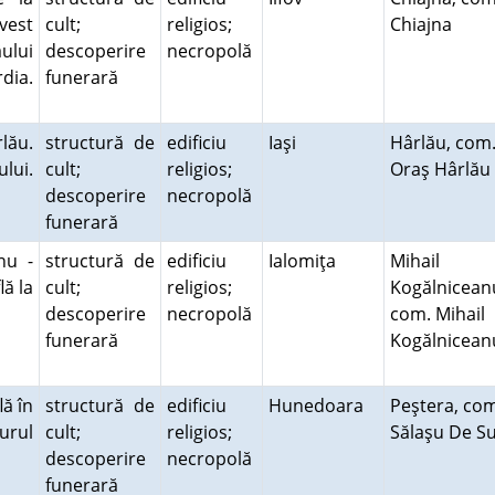
-vest
cult;
religios;
Chiajna
ului
descoperire
necropolă
dia.
funerară
lău.
structură de
edificiu
Iaşi
Hârlău, com
ului.
cult;
religios;
Oraş Hârlă
descoperire
necropolă
funerară
nu -
structură de
edificiu
Ialomiţa
Mihail
lă la
cult;
religios;
Kogălnicean
descoperire
necropolă
com. Mihail
funerară
Kogălnicean
lă în
structură de
edificiu
Hunedoara
Peştera, co
urul
cult;
religios;
Sălaşu De S
descoperire
necropolă
funerară