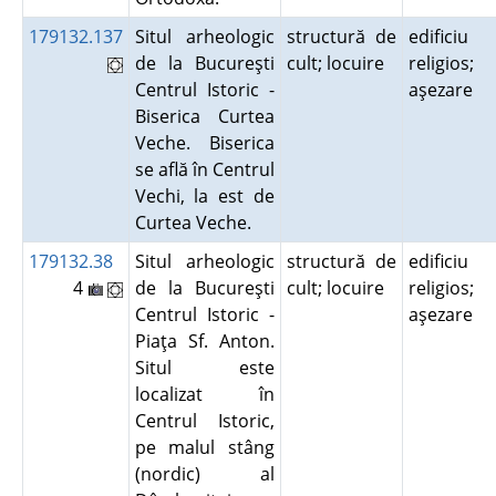
179132.137
Situl arheologic
structură de
edificiu
de la Bucureşti
cult; locuire
religios;
Centrul Istoric -
aşezare
Biserica Curtea
Veche. Biserica
se află în Centrul
Vechi, la est de
Curtea Veche.
179132.38
Situl arheologic
structură de
edificiu
4
de la Bucureşti
cult; locuire
religios;
Centrul Istoric -
aşezare
Piaţa Sf. Anton.
Situl este
localizat în
Centrul Istoric,
pe malul stâng
(nordic) al