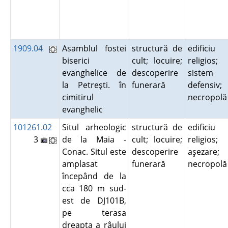
1909.04
Asamblul fostei
structură de
edificiu
biserici
cult; locuire;
religios;
evanghelice de
descoperire
sistem
la Petreşti. în
funerară
defensiv;
cimitirul
necropol
evanghelic
101261.02
Situl arheologic
structură de
edificiu
3
de la Maia -
cult; locuire;
religios;
Conac. Situl este
descoperire
aşezare;
amplasat
funerară
necropol
începând de la
cca 180 m sud-
est de DJ101B,
pe terasa
dreapta a râului