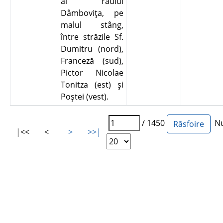
al râului
Dâmboviţa, pe
malul stâng,
între străzile Sf.
Dumitru (nord),
Franceză (sud),
Pictor Nicolae
Tonitza (est) şi
Poştei (vest).
/ 1450
Num
|<<
<
>
>>|