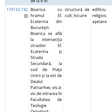
de la o în
179132.192
Biserica cu
structură de
edificiu
hramul Sf.
cult; locuire
religios;
Ecaterina din
aşezare
Bucureşti.
Biserica se află
la intersecţia
strazilor Sf.
Ecaterina şi
Strada
Secundară, la
sud de Piaţa
Unirii şi la est de
Dealul
Patriarhiei, vis-à-
vis de intrarea în
Facultatea de
Teologie
Ortodoxă.