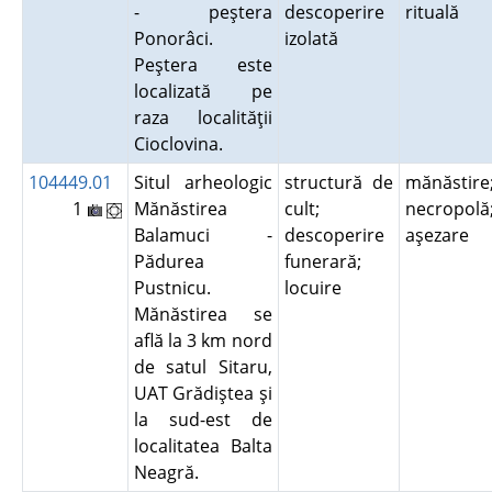
- peştera
descoperire
rituală
Ponorâci.
izolată
Peştera este
localizată pe
raza localităţii
Cioclovina.
104449.01
Situl arheologic
structură de
mănăstire
1
Mănăstirea
cult;
necropolă
Balamuci -
descoperire
aşezare
Pădurea
funerară;
Pustnicu.
locuire
Mănăstirea se
află la 3 km nord
de satul Sitaru,
UAT Grădiştea şi
la sud-est de
localitatea Balta
Neagră.