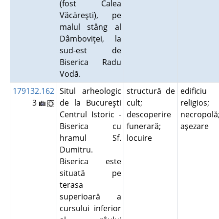
(fost Calea
Văcăreşti), pe
malul stâng al
Dâmboviţei, la
sud-est de
Biserica Radu
Vodă.
179132.162
Situl arheologic
structură de
edificiu
3
de la Bucureşti
cult;
religios;
Centrul Istoric -
descoperire
necropolă
Biserica cu
funerară;
aşezare
hramul Sf.
locuire
Dumitru.
Biserica este
situată pe
terasa
superioară a
cursului inferior