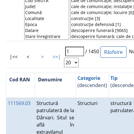
/ 1450
Num
|<<
<
>
>>|
Categorie
Tip
Cod RAN
Denumire
(descendent)
(descende
111569.03
Structură
Structuri
structură
patrulateră de la
patrulate
Dârvari. Situl se
află în
extravilanul