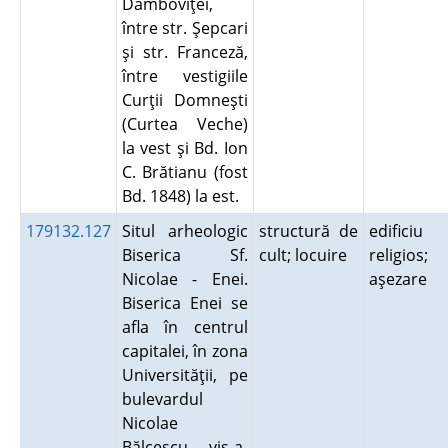
Dâmboviţei,
între str. Şepcari
şi str. Franceză,
între vestigiile
Curţii Domneşti
(Curtea Veche)
la vest şi Bd. Ion
C. Brătianu (fost
Bd. 1848) la est.
179132.127
Situl arheologic
structură de
edificiu
Biserica Sf.
cult; locuire
religios;
Nicolae - Enei.
aşezare
Biserica Enei se
afla în centrul
capitalei, în zona
Universităţii, pe
bulevardul
Nicolae
Bălcescu, vis-a-