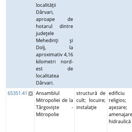
localităţii
Dârvari,
aproape de
hotarul dintre
judeţele
Mehedinţi şi
Dolj, la
aproximativ 4,16
kilometri nord-
est de
localitatea
Dârvari.
65351.41
Ansamblul
structură de
edificiu
Mitropoliei de la
cult; locuire;
religios;
Târgovişte -
instalaţie
aşezare;
Mitropolie
amenajar
hidraulic