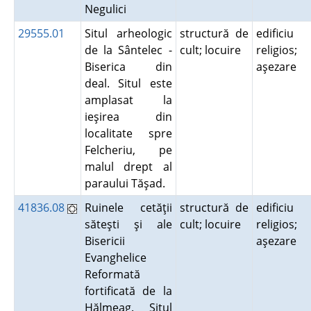
Negulici
29555.01
Situl arheologic
structură de
edificiu
de la Sântelec -
cult; locuire
religios;
Biserica din
aşezare
deal. Situl este
amplasat la
ieşirea din
localitate spre
Felcheriu, pe
malul drept al
paraului Tăşad.
41836.08
Ruinele cetăţii
structură de
edificiu
săteşti şi ale
cult; locuire
religios;
Bisericii
aşezare
Evanghelice
Reformată
fortificată de la
Hălmeag. Situl