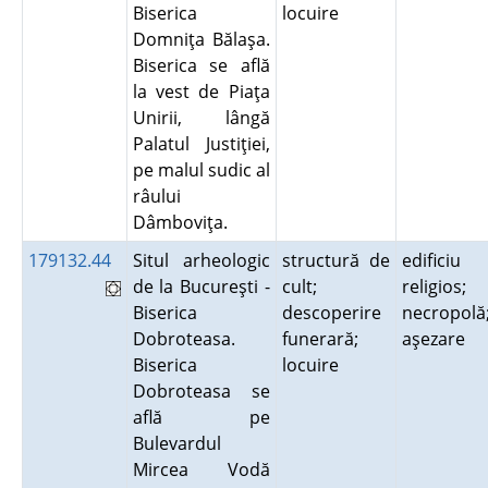
Biserica
locuire
Domniţa Bălaşa.
Biserica se află
la vest de Piaţa
Unirii, lângă
Palatul Justiţiei,
pe malul sudic al
râului
Dâmboviţa.
179132.44
Situl arheologic
structură de
edificiu
de la Bucureşti -
cult;
religios;
Biserica
descoperire
necropolă
Dobroteasa.
funerară;
aşezare
Biserica
locuire
Dobroteasa se
află pe
Bulevardul
Mircea Vodă