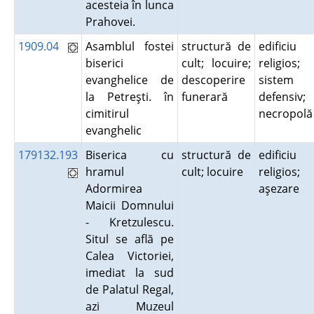
acesteia în lunca
Prahovei.
1909.04
Asamblul fostei
structură de
edificiu
biserici
cult; locuire;
religios;
evanghelice de
descoperire
sistem
la Petreşti. în
funerară
defensiv;
cimitirul
necropol
evanghelic
179132.193
Biserica cu
structură de
edificiu
hramul
cult; locuire
religios;
Adormirea
aşezare
Maicii Domnului
- Kretzulescu.
Situl se află pe
Calea Victoriei,
imediat la sud
de Palatul Regal,
azi Muzeul