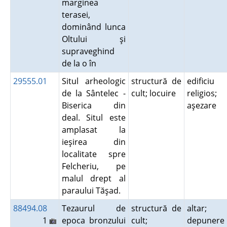
marginea
terasei,
dominând lunca
Oltului şi
supraveghind
de la o în
29555.01
Situl arheologic
structură de
edificiu
de la Sântelec -
cult; locuire
religios;
Biserica din
aşezare
deal. Situl este
amplasat la
ieşirea din
localitate spre
Felcheriu, pe
malul drept al
paraului Tăşad.
88494.08
Tezaurul de
structură de
altar;
1
epoca bronzului
cult;
depunere