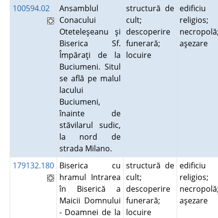
100594.02
Ansamblul
structură de
edificiu
Conacului
cult;
religios;
Oteteleşeanu şi
descoperire
necropolă
Biserica Sf.
funerară;
aşezare
Împăraţi de la
locuire
Buciumeni. Situl
se află pe malul
lacului
Buciumeni,
înainte de
stăvilarul sudic,
la nord de
strada Milano.
179132.180
Biserica cu
structură de
edificiu
hramul Intrarea
cult;
religios;
în Biserică a
descoperire
necropolă
Maicii Domnului
funerară;
aşezare
- Doamnei de la
locuire