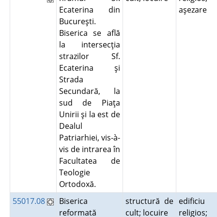
Ecaterina din
aşezare
Bucureşti.
Biserica se află
la intersecţia
strazilor Sf.
Ecaterina şi
Strada
Secundară, la
sud de Piaţa
Unirii şi la est de
Dealul
Patriarhiei, vis-à-
vis de intrarea în
Facultatea de
Teologie
Ortodoxă.
55017.08
Biserica
structură de
edificiu
reformată
cult; locuire
religios;