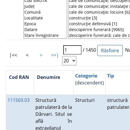
/ 1450
Num
|<<
<
>
>>|
Categorie
Tip
Cod RAN
Denumire
(descendent)
111569.03
Structură
Structuri
structură
patrulateră de la
patrulater
Dârvari. Situl se
află în
extravilanul