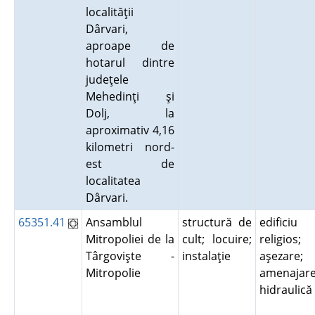
localităţii
Dârvari,
aproape de
hotarul dintre
judeţele
Mehedinţi şi
Dolj, la
aproximativ 4,16
kilometri nord-
est de
localitatea
Dârvari.
65351.41
Ansamblul
structură de
edificiu
Mitropoliei de la
cult; locuire;
religios;
Târgovişte -
instalaţie
aşezare;
Mitropolie
amenajar
hidraulic