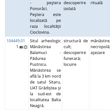
- peştera
descoperire
rituală
Ponorâci.
izolată
Peştera este
localizată pe
raza localităţii
Cioclovina.
104449.01
Situl arheologic
structură de
mănăstire
1
Mănăstirea
cult;
necropolă
Balamuci -
descoperire
aşezare
Pădurea
funerară;
Pustnicu.
locuire
Mănăstirea se
află la 3 km nord
de satul Sitaru,
UAT Grădiştea şi
la sud-est de
localitatea Balta
Neagră.