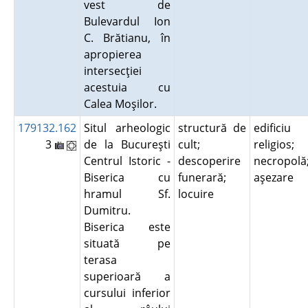
vest de
Bulevardul Ion
C. Brătianu, în
apropierea
intersecţiei
acestuia cu
Calea Moşilor.
179132.162
Situl arheologic
structură de
edificiu
3
de la Bucureşti
cult;
religios;
Centrul Istoric -
descoperire
necropolă
Biserica cu
funerară;
aşezare
hramul Sf.
locuire
Dumitru.
Biserica este
situată pe
terasa
superioară a
cursului inferior