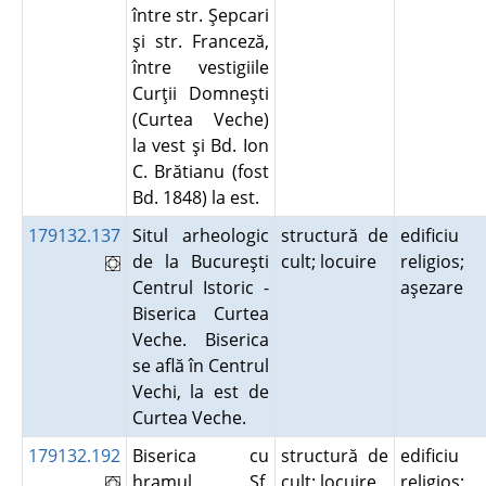
între str. Şepcari
şi str. Franceză,
între vestigiile
Curţii Domneşti
(Curtea Veche)
la vest şi Bd. Ion
C. Brătianu (fost
Bd. 1848) la est.
179132.137
Situl arheologic
structură de
edificiu
de la Bucureşti
cult; locuire
religios;
Centrul Istoric -
aşezare
Biserica Curtea
Veche. Biserica
se află în Centrul
Vechi, la est de
Curtea Veche.
179132.192
Biserica cu
structură de
edificiu
hramul Sf.
cult; locuire
religios;