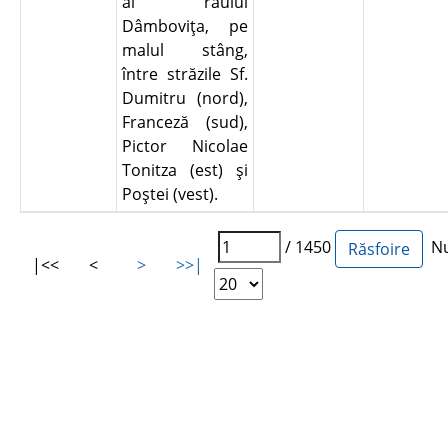
al râului
Dâmboviţa, pe
malul stâng,
între străzile Sf.
Dumitru (nord),
Franceză (sud),
Pictor Nicolae
Tonitza (est) şi
Poştei (vest).
/ 1450
Num
|<<
<
>
>>|