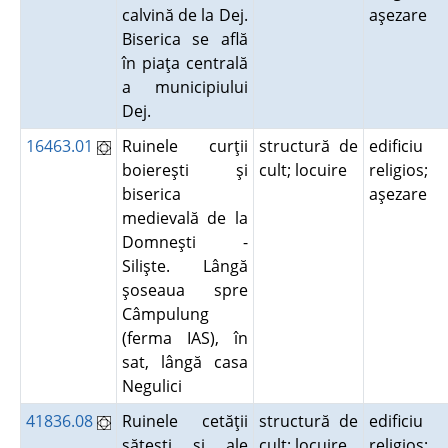
calvină de la Dej.
aşezare
Biserica se află
în piaţa centrală
a municipiului
Dej.
16463.01
Ruinele curţii
structură de
edificiu
boiereşti şi
cult; locuire
religios;
biserica
aşezare
medievală de la
Domneşti -
Silişte. Lângă
şoseaua spre
Câmpulung
(ferma IAS), în
sat, lângă casa
Negulici
41836.08
Ruinele cetăţii
structură de
edificiu
săteşti şi ale
cult; locuire
religios;