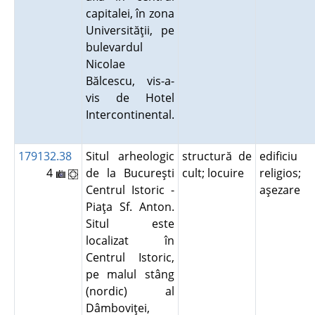
capitalei, în zona
Universităţii, pe
bulevardul
Nicolae
Bălcescu, vis-a-
vis de Hotel
Intercontinental.
179132.38
Situl arheologic
structură de
edificiu
4
de la Bucureşti
cult; locuire
religios;
Centrul Istoric -
aşezare
Piaţa Sf. Anton.
Situl este
localizat în
Centrul Istoric,
pe malul stâng
(nordic) al
Dâmboviţei,