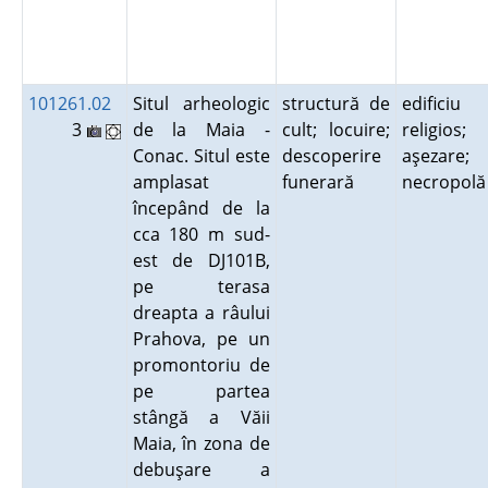
101261.02
Situl arheologic
structură de
edificiu
3
de la Maia -
cult; locuire;
religios;
Conac. Situl este
descoperire
aşezare;
amplasat
funerară
necropol
începând de la
cca 180 m sud-
est de DJ101B,
pe terasa
dreapta a râului
Prahova, pe un
promontoriu de
pe partea
stângă a Văii
Maia, în zona de
debuşare a